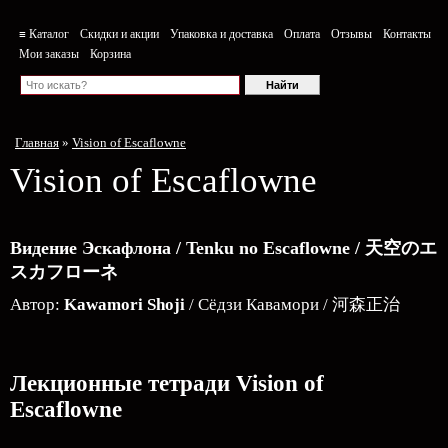
≡ Каталог
Скидки и акции
Упаковка и доставка
Оплата
Отзывы
Контакты
Мои заказы
Корзина
Главная
»
Vision of Escaflowne
Vision of Escaflowne
Видение Эскафлона / Tenku no Escaflowne / 天空のエ
スカフローネ
Автор:
Kawamori Shoji
/ Сёдзи Кавамори / 河森正治
Лекционные тетради Vision of
Escaflowne