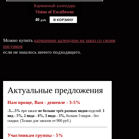
Карманный календарь
Vision of Escaflowne
40
В КОРЗИНУ
руб.
Можно купить
карманные календари на заказ со своим
рисунком
если не нашлось ничего подходящего.
Актуальные предложения
Нам проще, Вам - дешевле - 3-5%
-3...-5%
при заказе
не больше трёх разных видов
изделий:
1
вид - 5%, 2 вида - 4%, 3 вида - 3%,
больше 3 видов - без
скидки. (Только для заказов от 900 руб.)
Участникам группы - 5%