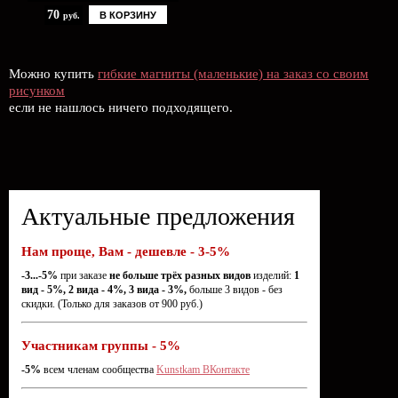
70
В КОРЗИНУ
руб.
Можно купить
гибкие магниты (маленькие) на заказ со своим
рисунком
если не нашлось ничего подходящего.
Актуальные предложения
Нам проще, Вам - дешевле - 3-5%
-3...-5%
при заказе
не больше трёх разных видов
изделий:
1
вид - 5%, 2 вида - 4%, 3 вида - 3%,
больше 3 видов - без
скидки. (Только для заказов от 900 руб.)
Участникам группы - 5%
-5%
всем членам сообщества
Kunstkam ВКонтакте