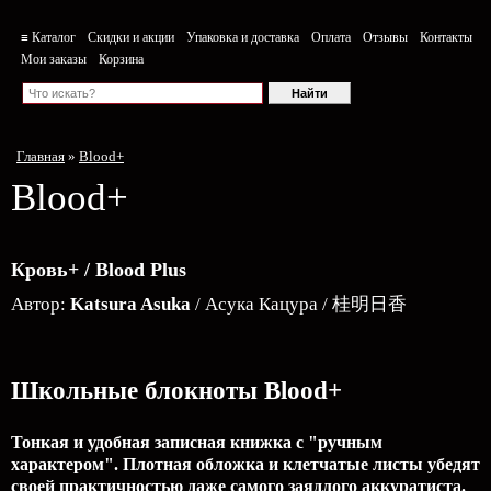
≡ Каталог
Скидки и акции
Упаковка и доставка
Оплата
Отзывы
Контакты
Мои заказы
Корзина
Главная
»
Blood+
Blood+
Кровь+ / Blood Plus
Автор:
Katsura Asuka
/ Асука Кацура / 桂明日香
Школьные блокноты Blood+
Тонкая и удобная записная книжка с "ручным
характером". Плотная обложка и клетчатые листы убедят
своей практичностью даже самого заядлого аккуратиста.