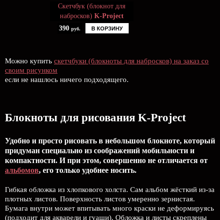
Скетчбук (блокнот для
набросков)
K-Project
390
В КОРЗИНУ
руб.
Можно купить
скетчбуки (блокноты для набросков) на заказ со
своим рисунком
если не нашлось ничего подходящего.
Блокноты для рисования K-Project
Удобно и просто рисовать в небольшом блокноте, который
придуман специально из соображений мобильности и
компактности. И при этом, совершенно не отличается от
альбомов
, его только удобнее носить.
Гибкая обложка из хлопкового холста. Сам альбом жёсткий из-за
плотных листов. Поверхность листов умеренно зернистая.
Бумага внутри может впитывать много краски не деформируясь
(подходит для акварели и гуаши). Обложка и листы скреплены