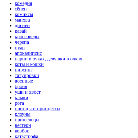
комедия
сёнен
комиксы
манхва
дисней
кавай
кроссоверы
черепа
нуар
апокалипсис
парни в очках, девушки в очках
коты и кошки
пирсинг
татуировки
военные
броня
уши и хвост
клыки
рога
принцы и принцессы
клоуны
пришельцы
вестерн
ковбои
катастрофа