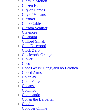
Cities in Motion
Citizen Kane
City of Heroes
City of Villians
Clannad
Clark Gable
Claudia Schiffer
Claymore
Cleopatra
Clifford Simak
Clint Eastwood
Clock Zero
Clockwork Orange
Clover
Coco
Code Geass: Hangyaku no Lelouch
Coded Arms
Coldplay
Colin Farrell
Collapse
Columbo
Commando
Conan the Barbarian
Conduit
Conquer Online