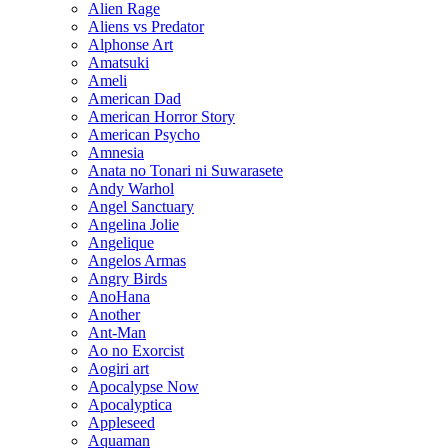
Alien Rage
Aliens vs Predator
Alphonse Art
Amatsuki
Ameli
American Dad
American Horror Story
American Psycho
Amnesia
Anata no Tonari ni Suwarasete
Andy Warhol
Angel Sanctuary
Angelina Jolie
Angelique
Angelos Armas
Angry Birds
AnoHana
Another
Ant-Man
Ao no Exorcist
Aogiri art
Apocalypse Now
Apocalyptica
Appleseed
Aquaman