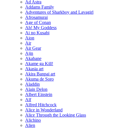
Ad Astra
Addams Family
Adventures of Sharkboy and Lavagirl
Afrosamurai
Age of Conan
Ah! My Goddess
Ai no Kusabi
Aion
Air
Air Gear
Ajin
Akabane
Akame ga Kill!
Akasia art
Akira Banpai art
Akuma de Soro
Aladdin
Alain Delon
Albert Einstein
Alf
Alfred Hitchcock
Alice in Wonderland
Alice Through the Looking Glass
Alichino
Alien