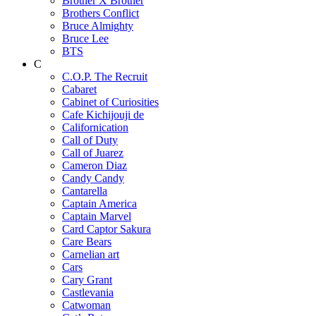
Brother X Brother
Brothers Conflict
Bruce Almighty
Bruce Lee
BTS
C
C.O.P. The Recruit
Cabaret
Cabinet of Curiosities
Cafe Kichijouji de
Californication
Call of Duty
Call of Juarez
Cameron Diaz
Candy Candy
Cantarella
Captain America
Captain Marvel
Card Captor Sakura
Care Bears
Carnelian art
Cars
Cary Grant
Castlevania
Catwoman