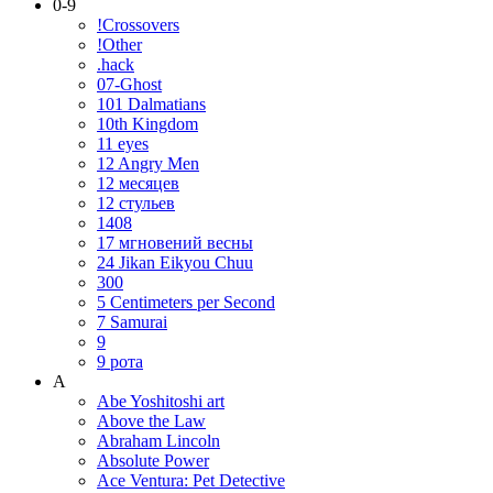
0-9
!Crossovers
!Other
.hack
07-Ghost
101 Dalmatians
10th Kingdom
11 eyes
12 Angry Men
12 месяцев
12 стульев
1408
17 мгновений весны
24 Jikan Eikyou Chuu
300
5 Centimeters per Second
7 Samurai
9
9 рота
A
Abe Yoshitoshi art
Above the Law
Abraham Lincoln
Absolute Power
Ace Ventura: Pet Detective