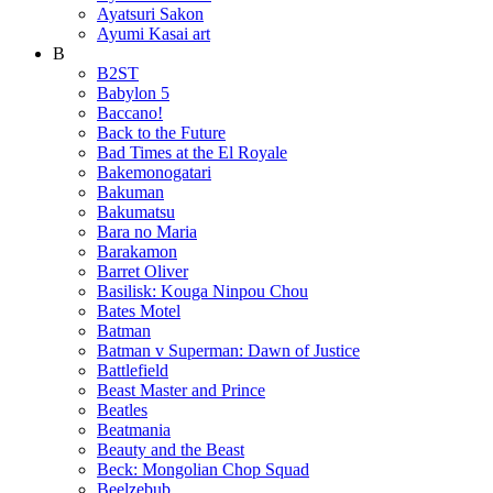
Ayatsuri Sakon
Ayumi Kasai art
B
B2ST
Babylon 5
Baccano!
Back to the Future
Bad Times at the El Royale
Bakemonogatari
Bakuman
Bakumatsu
Bara no Maria
Barakamon
Barret Oliver
Basilisk: Kouga Ninpou Chou
Bates Motel
Batman
Batman v Superman: Dawn of Justice
Battlefield
Beast Master and Prince
Beatles
Beatmania
Beauty and the Beast
Beck: Mongolian Chop Squad
Beelzebub