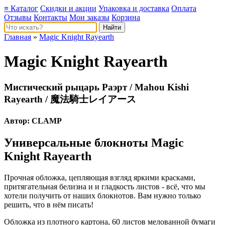
≡ Каталог
Скидки и акции
Упаковка и доставка
Оплата
Отзывы
Контакты
Мои заказы
Корзина
Главная
»
Magic Knight Rayearth
Magic Knight Rayearth
Мистический рыцарь Раэрт / Mahou Kishi
Rayearth / 魔法騎士レイアース
Автор:
CLAMP
Универсальные блокноты Magic
Knight Rayearth
Прочная обложка, цепляющая взгляд яркими красками,
притягательная белизна и и гладкость листов - всё, что мы
хотели получить от наших блокнотов. Вам нужно только
решить, что в нём писать!
Обложка из плотного картона, 60 листов мелованной бумаги