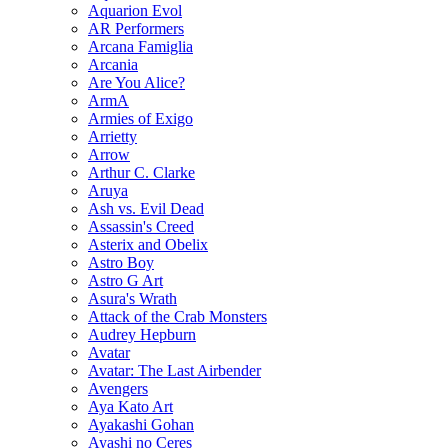
Aquarion Evol
AR Performers
Arcana Famiglia
Arcania
Are You Alice?
ArmA
Armies of Exigo
Arrietty
Arrow
Arthur C. Clarke
Aruya
Ash vs. Evil Dead
Assassin's Creed
Asterix and Obelix
Astro Boy
Astro G Art
Asura's Wrath
Attack of the Crab Monsters
Audrey Hepburn
Avatar
Avatar: The Last Airbender
Avengers
Aya Kato Art
Ayakashi Gohan
Ayashi no Ceres