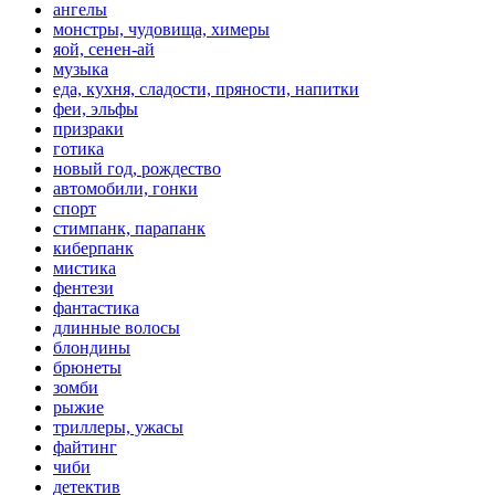
ангелы
монстры, чудовища, химеры
яой, сенен-ай
музыка
еда, кухня, сладости, пряности, напитки
феи, эльфы
призраки
готика
новый год, рождество
автомобили, гонки
спорт
стимпанк, парапанк
киберпанк
мистика
фентези
фантастика
длинные волосы
блондины
брюнеты
зомби
рыжие
триллеры, ужасы
файтинг
чиби
детектив