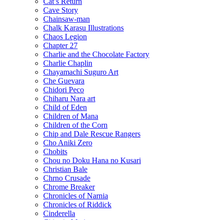
Cat’s Return
Cave Story
Chainsaw-man
Chalk Karasu Illustrations
Chaos Legion
Chapter 27
Charlie and the Chocolate Factory
Charlie Chaplin
Chayamachi Suguro Art
Che Guevara
Chidori Peco
Chiharu Nara art
Child of Eden
Children of Mana
Children of the Corn
Chip and Dale Rescue Rangers
Cho Aniki Zero
Chobits
Chou no Doku Hana no Kusari
Christian Bale
Chrno Crusade
Chrome Breaker
Chronicles of Narnia
Chronicles of Riddick
Cinderella