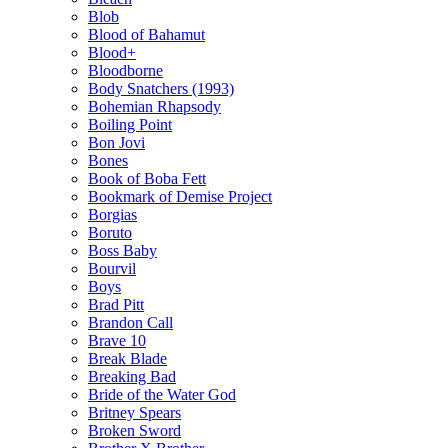
Blob
Blood of Bahamut
Blood+
Bloodborne
Body Snatchers (1993)
Bohemian Rhapsody
Boiling Point
Bon Jovi
Bones
Book of Boba Fett
Bookmark of Demise Project
Borgias
Boruto
Boss Baby
Bourvil
Boys
Brad Pitt
Brandon Call
Brave 10
Break Blade
Breaking Bad
Bride of the Water God
Britney Spears
Broken Sword