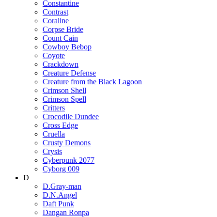
Constantine
Contrast
Coraline
Corpse Bride
Count Cain
Cowboy Bebop
Coyote
Crackdown
Creature Defense
Creature from the Black Lagoon
Crimson Shell
Crimson Spell
Critters
Crocodile Dundee
Cross Edge
Cruella
Crusty Demons
Crysis
Cyberpunk 2077
Cyborg 009
D
D.Gray-man
D.N.Angel
Daft Punk
Dangan Ronpa