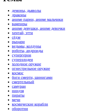
демоны, дьяволы
драконы
аниме парни, аниме мальчики
вампиры
аниме девушки, аниме девочки
хентай, этти
сёдзе
рыцари
ведьмы, колдуны
роботы, андроиды
супергерои
суперзлодеи
холодное оружие
огнестрельное оружие
космос
боги смерти, шинигами
смертельный
самураи
ниндзя
пираты
мечи
космические корабли
оборотни