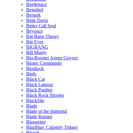
Beetlejuice
Beguiled
Berserk
Bette Davis
Better Call Soul
Beyonce
Big Bang Theory
Big Eyes
BIGBANG
Bill Mumy
Bio-Booster Armor Guyver
Bionic Commando
Bioshock
Birds
Black Cat
Black Lagoon
Black Panther
Black Rock Shooter
BlackSite
Blade
Blade of the Immortal
Blade Runner
Blassreiter
BlazBlue: Calamity Trigger
Bleach