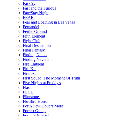
Far Cry
Fast and the Furious
Fate/Stay Night
FEAR
Fear and Loathing in Las Vegas
Fernandel
Fertile Ground
Fifth Element
Fight Club
Final Destination
Final Fantasy
Finding Nemo
Finding Neverland
Fire Emblem
Fire King
Firefox
First Squad: The Moment Of Truth
Five Nights at Freddy's
Flash
FLCL
Flintstones
Flu Bird Horror
For A Few Dollars More
Forrest Gump
Fortune Arterial