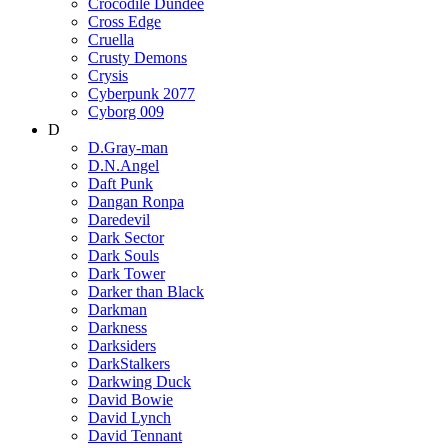
Crocodile Dundee
Cross Edge
Cruella
Crusty Demons
Crysis
Cyberpunk 2077
Cyborg 009
D
D.Gray-man
D.N.Angel
Daft Punk
Dangan Ronpa
Daredevil
Dark Sector
Dark Souls
Dark Tower
Darker than Black
Darkman
Darkness
Darksiders
DarkStalkers
Darkwing Duck
David Bowie
David Lynch
David Tennant