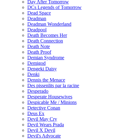
Day After Tomorrow
DCs Legends of Tomorrow
Dead Space
Deadman
Deadman Wonderland
Deadpool
Death Becomes Her
Death Connection
Death Note
Death Proof
Demian Syndrome
Demigod
Dengeki Daisy
Denki
Dennis the Menace
Des pissenlits par la racine
Desperado
Desperate Housewives
Despicable Me / Minions
Detective Conan
Deus Ex
Devil May Cry
Devil Wears Prada
Devil X Devil
Devil's Advocate