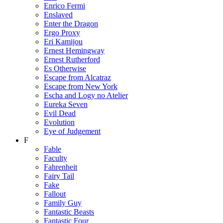
Enrico Fermi
Enslaved
Enter the Dragon
Ergo Proxy
Eri Kamijou
Ernest Hemingway
Ernest Rutherford
Es Otherwise
Escape from Alcatraz
Escape from New York
Escha and Logy no Atelier
Eureka Seven
Evil Dead
Evolution
Eye of Judgement
F
Fable
Faculty
Fahrenheit
Fairy Tail
Fake
Fallout
Family Guy
Fantastic Beasts
Fantastic Four