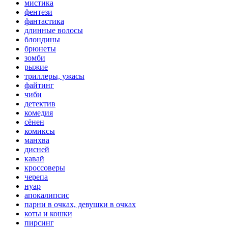
мистика
фентези
фантастика
длинные волосы
блондины
брюнеты
зомби
рыжие
триллеры, ужасы
файтинг
чиби
детектив
комедия
сёнен
комиксы
манхва
дисней
кавай
кроссоверы
черепа
нуар
апокалипсис
парни в очках, девушки в очках
коты и кошки
пирсинг