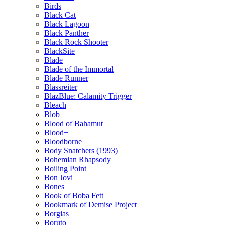
Birds
Black Cat
Black Lagoon
Black Panther
Black Rock Shooter
BlackSite
Blade
Blade of the Immortal
Blade Runner
Blassreiter
BlazBlue: Calamity Trigger
Bleach
Blob
Blood of Bahamut
Blood+
Bloodborne
Body Snatchers (1993)
Bohemian Rhapsody
Boiling Point
Bon Jovi
Bones
Book of Boba Fett
Bookmark of Demise Project
Borgias
Boruto