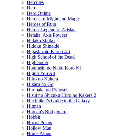
Hercules
Hero
Hero Online
Heroes of Might and Magic
Heroes of Ruin
Heroic Legend of Arislan
Hetalia: Axis Powers
Hidako Shoko
Hidoku Shinaide
Higashizato Kirico Art
High School of the Dead
Highlander
Higurashi no Naku Koro Ni
Higuri You Art
Hiiro no Kakera
Hikaru no Go
Hirunaka no Ryuusei
Hisui no Shizuku Hiiro no Kakera 2
Hitchhiker's Guide to the Galaxy
Hitman
Hitman's Bodyguard
Hobbit
Hocus Pocus
Hollow Man
Home Alone