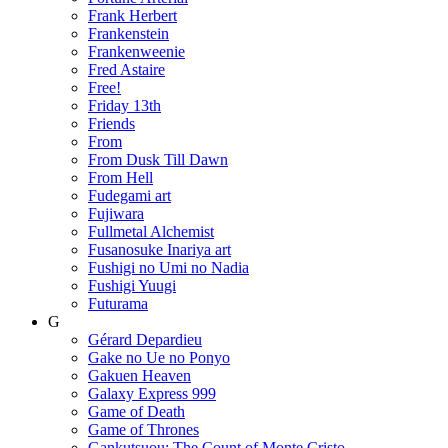
Frank Herbert
Frankenstein
Frankenweenie
Fred Astaire
Free!
Friday 13th
Friends
From
From Dusk Till Dawn
From Hell
Fudegami art
Fujiwara
Fullmetal Alchemist
Fusanosuke Inariya art
Fushigi no Umi no Nadia
Fushigi Yuugi
Futurama
G
Gérard Depardieu
Gake no Ue no Ponyo
Gakuen Heaven
Galaxy Express 999
Game of Death
Game of Thrones
Gankutsuou: The Count of Monte Cristo