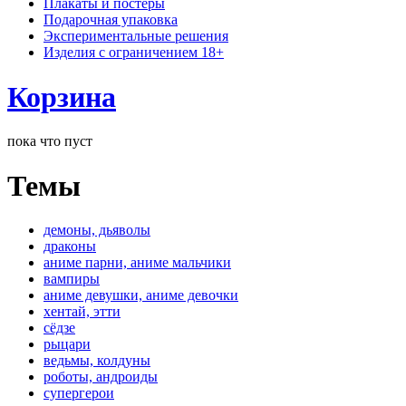
Плакаты и постеры
Подарочная упаковка
Экспериментальные решения
Изделия с ограничением 18+
Корзина
пока что пуст
Темы
демоны, дьяволы
драконы
аниме парни, аниме мальчики
вампиры
аниме девушки, аниме девочки
хентай, этти
сёдзе
рыцари
ведьмы, колдуны
роботы, андроиды
супергерои