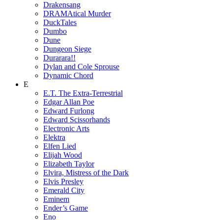
Drakensang
DRAMAtical Murder
DuckTales
Dumbo
Dune
Dungeon Siege
Durarara!!
Dylan and Cole Sprouse
Dynamic Chord
E
E.T. The Extra-Terrestrial
Edgar Allan Poe
Edward Furlong
Edward Scissorhands
Electronic Arts
Elektra
Elfen Lied
Elijah Wood
Elizabeth Taylor
Elvira, Mistress of the Dark
Elvis Presley
Emerald City
Eminem
Ender’s Game
Eno