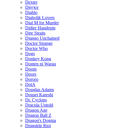
Dexter
Di(e)ce
Diablo
Diabolik Lovers
Dial M for Murder
Didier Haudepin
Dire Straits
Django Unchained
Doctor Strange
Doctor Who
Dogs
Donkey Kong
Donten ni Warau
Doom
Doors
Dororo
DotA
Douglas Adams
Dousei Kareshi
Dr. Cyclops
Dracula Untold
Dragon Age
Dragon Ball Z
Dragon's Dogma
Dragstrip Riot