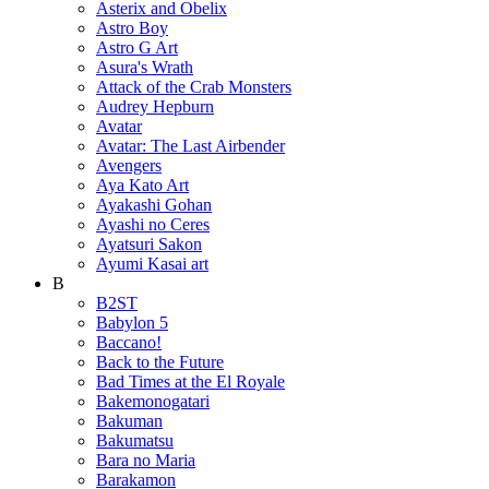
Asterix and Obelix
Astro Boy
Astro G Art
Asura's Wrath
Attack of the Crab Monsters
Audrey Hepburn
Avatar
Avatar: The Last Airbender
Avengers
Aya Kato Art
Ayakashi Gohan
Ayashi no Ceres
Ayatsuri Sakon
Ayumi Kasai art
B
B2ST
Babylon 5
Baccano!
Back to the Future
Bad Times at the El Royale
Bakemonogatari
Bakuman
Bakumatsu
Bara no Maria
Barakamon