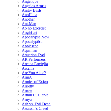
Angelique
Angelos Armas
Angry Birds
AnoHana
Another
Ant-Man
Ao no Exorcist
Aogiri art
Apocalypse Now
Apocalyptica
Appleseed
Aquaman
Aquarion Evol
AR Performers
Arcana Famiglia
Arcania
Are You Alice?
ArmA
Armies of Exigo
Arrietty
Arrow
Arthur C. Clarke
Aruya
Ash vs. Evil Dead
Assassin's Creed