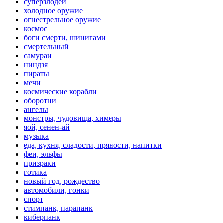
суперзлодеи
холодное оружие
огнестрельное оружие
космос
боги смерти, шинигами
смертельный
самураи
ниндзя
пираты
мечи
космические корабли
оборотни
ангелы
монстры, чудовища, химеры
яой, сенен-ай
музыка
еда, кухня, сладости, пряности, напитки
феи, эльфы
призраки
готика
новый год, рождество
автомобили, гонки
спорт
стимпанк, парапанк
киберпанк