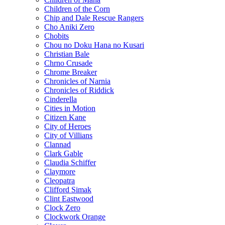
Children of the Corn
Chip and Dale Rescue Rangers
Cho Aniki Zero
Chobits
Chou no Doku Hana no Kusari
Christian Bale
Chrno Crusade
Chrome Breaker
Chronicles of Narnia
Chronicles of Riddick
Cinderella
Cities in Motion
Citizen Kane
City of Heroes
City of Villians
Clannad
Clark Gable
Claudia Schiffer
Claymore
Cleopatra
Clifford Simak
Clint Eastwood
Clock Zero
Clockwork Orange