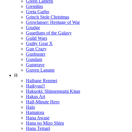
Green Lantern
Gremlins
Greta Garbo
Grinch Stole Christmas
Growlanser: Heritage of War
Grudge
Guardians of the Galaxy
Guild Wars
Guilty Gear X
Gun Crazy
Gunbuster
Gundam
Gungrave
Gurren Lagann
H
Haibane Renmei
Haikyuu!!
Hakuoki: Shinsengumi Kitan
Hakus Art
Half-Minute Hero
Halo
Hamatora
Hana Awase
Hana no Mizo Shiru
Hana Temari