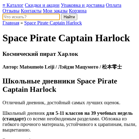
≡ Каталог
Скидки и акции
Упаковка и доставка
Оплата
Отзывы
Контакты
Мои заказы
Корзина
Главная
»
Space Pirate Captain Harlock
Space Pirate Captain Harlock
Космический пират Харлок
Автор:
Matsumoto Leiji
/ Лэйдзи Мацумото / 松本零士
Школьные дневники Space Pirate
Captain Harlock
Отличный дневник, достойный самых лучших оценок.
Школьный дневник
для 5-11 классов на 39 учебных недель
(стандарт)
со всеми необходимым разделами. Обложка из
гибкого прочного материала, устойчивого к царапинам, пыли,
выцветанию.