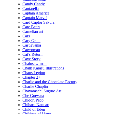
Candy Candy
Cantarella
Captain America
Captain Marvel
Card Captor Sakura
Care Bears
Carnelian art
Cars
Cary Grant
Castlevania
Catwoman
Cat’s Return
Cave Story
Chainsaw-man
Chalk Karasu Illustrations
Chaos Legion
Chapter 27
Charlie and the Chocolate Factory
Charlie Chaplin
Chayamachi Suguro Art
Che Guevara
Chidori Peco
Chiharu Nara art
Child of Eden
Children of Mana