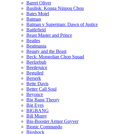
Barret Oliver
Basilisk: Kouga Ninpou Chou
Bates Motel
Batman
Batman v Superman: Dawn of Justice
Battlefield
Beast Master and Prince
Beatles
Beatmania
Beauty and the Beast
Beck: Mongolian Chop Squad
Beelzebub
Beetlejuice
Beguiled
Berserk
Bette Davis
Better Call Soul
Beyonce
Big Bang Theory
Big Eyes
BIGBANG
Bill Mumy
Bio-Booster Armor Guyver
Bionic Commando
Bioshock