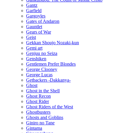
Gantz
Garfield
Gargoyles
Gates of Andaron
Gauntlet
Gears of War
Geist
Gekkan Shoujo Nozaki-kun
Gemi art
Genjuu no Seiza
Genshiken
Gentlemen Prefer Blondes
George Clooney
George Lucas
Getbackers -Dakkanya-
Ghost
Ghost in the Shell
Ghost Recon
Ghost Rider
Ghost Riders of the West
Ghostbusters
Ghosts and Goblins
Giniro no Tane
Gintama