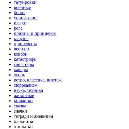
татуировки
военные
броня
уши и хвост
клыки
рога
принцы и принцессы
клоуны
пришельцы
вестерн
ковбои
катастрофа
гангстеры
хакеры
огонь
ретро, классика, винтаж
сюрреализм
наука, техника
животные
криминал
сказка
значки
тетради и дневники
блокноты
открытки