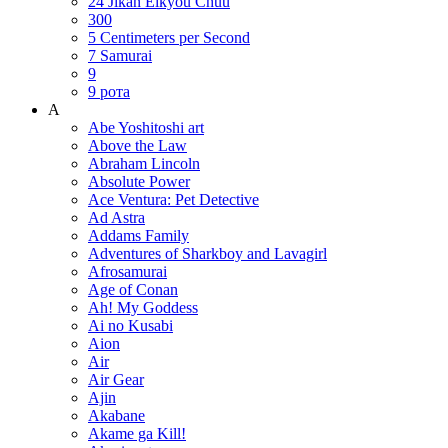
24 Jikan Eikyou Chuu
300
5 Centimeters per Second
7 Samurai
9
9 рота
A
Abe Yoshitoshi art
Above the Law
Abraham Lincoln
Absolute Power
Ace Ventura: Pet Detective
Ad Astra
Addams Family
Adventures of Sharkboy and Lavagirl
Afrosamurai
Age of Conan
Ah! My Goddess
Ai no Kusabi
Aion
Air
Air Gear
Ajin
Akabane
Akame ga Kill!