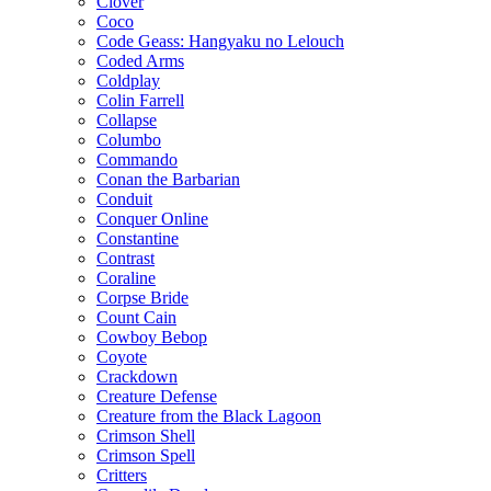
Clover
Coco
Code Geass: Hangyaku no Lelouch
Coded Arms
Coldplay
Colin Farrell
Collapse
Columbo
Commando
Conan the Barbarian
Conduit
Conquer Online
Constantine
Contrast
Coraline
Corpse Bride
Count Cain
Cowboy Bebop
Coyote
Crackdown
Creature Defense
Creature from the Black Lagoon
Crimson Shell
Crimson Spell
Critters