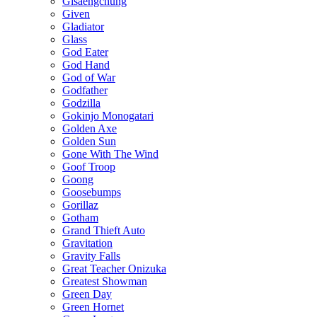
Gisaengchung
Given
Gladiator
Glass
God Eater
God Hand
God of War
Godfather
Godzilla
Gokinjo Monogatari
Golden Axe
Golden Sun
Gone With The Wind
Goof Troop
Goong
Goosebumps
Gorillaz
Gotham
Grand Thieft Auto
Gravitation
Gravity Falls
Great Teacher Onizuka
Greatest Showman
Green Day
Green Hornet