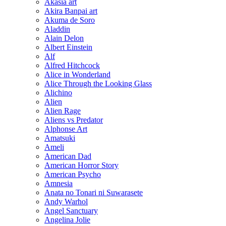
Akasia art
Akira Banpai art
Akuma de Soro
Aladdin
Alain Delon
Albert Einstein
Alf
Alfred Hitchcock
Alice in Wonderland
Alice Through the Looking Glass
Alichino
Alien
Alien Rage
Aliens vs Predator
Alphonse Art
Amatsuki
Ameli
American Dad
American Horror Story
American Psycho
Amnesia
Anata no Tonari ni Suwarasete
Andy Warhol
Angel Sanctuary
Angelina Jolie