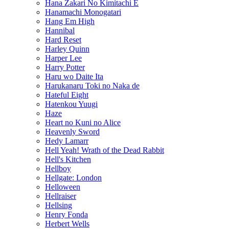
Hana Zakari No Kimitachi E
Hanamachi Monogatari
Hang Em High
Hannibal
Hard Reset
Harley Quinn
Harper Lee
Harry Potter
Haru wo Daite Ita
Harukanaru Toki no Naka de
Hateful Eight
Hatenkou Yuugi
Haze
Heart no Kuni no Alice
Heavenly Sword
Hedy Lamarr
Hell Yeah! Wrath of the Dead Rabbit
Hell's Kitchen
Hellboy
Hellgate: London
Helloween
Hellraiser
Hellsing
Henry Fonda
Herbert Wells