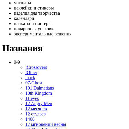
магниты
наклейки и стикеры
изделия для творчества
календари
плакаты и постеры
подарочная упаковка
экспериментальные решения
Названия
0-9
!Crossovers
!Other
.hack
07-Ghost
101 Dalmatians
10th Kingdom
11 eyes
12 Angry Men
12 месяцев
12 стульев
1408
17 мгновений весны