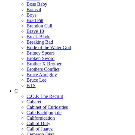
Boss Baby
Bourvil
Boys
Brad Pitt
Brandon Call
Brave 10
Break Blade
Breaking Bad
Bride of the Water God
Britney Spears
Broken Sword
Brother X Brother
Brothers Conflict
Bruce Almighty
Bruce Lee
BTS
C
C.O.P. The Recruit
Cabaret
Cabinet of Curiosities
Cafe Kichijouji de
Californication
Call of Duty
Call of Juarez
Cameron Diaz