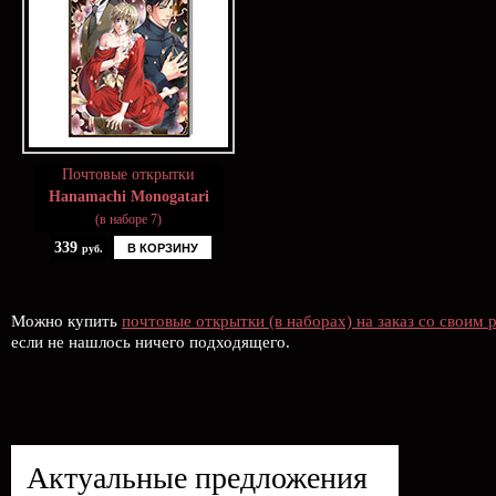
Почтовые открытки
Hanamachi Monogatari
(в наборе 7)
339
В КОРЗИНУ
руб.
Можно купить
почтовые открытки (в наборах) на заказ со своим 
если не нашлось ничего подходящего.
Актуальные предложения