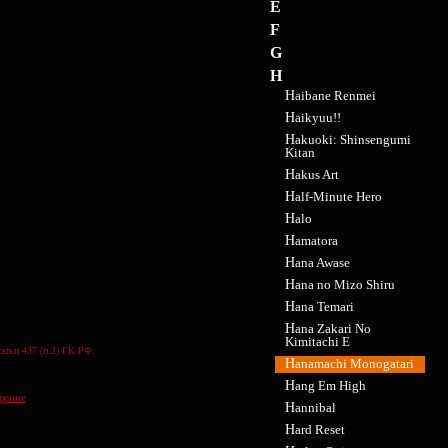
E
F
G
H
Haibane Renmei
Haikyuu!!
Hakuoki: Shinsengumi
Kitan
Hakus Art
Half-Minute Hero
Halo
Hamatora
Hana Awase
Hana no Mizo Shiru
Hana Temari
Hana Zakari No
Kimitachi E
атьи 437 (п.2) ГК РФ.
Hanamachi Monogatari
Hang Em High
щение
Hannibal
Hard Reset