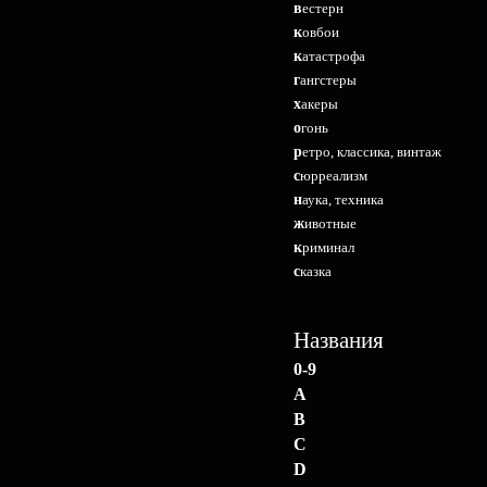
вестерн
ковбои
катастрофа
гангстеры
хакеры
огонь
ретро, классика, винтаж
сюрреализм
наука, техника
животные
криминал
сказка
Названия
0-9
A
B
C
D