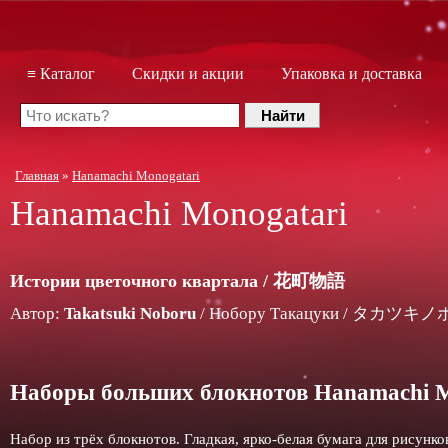
≡ Каталог
Скидки и акции
Упаковка и доставка
Главная
»
Hanamachi Monogatari
Hanamachi Monogatari
Истории цветочного квартала / 花町物語
Автор:
Takatsuki Noboru
/ Нобору Такацуки / タカツキ
Наборы больших блокнотов Hanamachi M
Набор из трёх блокнотов. Гладкая, ярко-белая бумага для рисунк