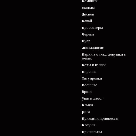
комиксы
манхва
дисней
кавай
кроссоверы
черепа
нуар
апокалипсис
парни в очках, девушки в
очках
коты и кошки
пирсинг
татуировки
военные
броня
уши и хвост
клыки
рога
принцы и принцессы
клоуны
пришельцы