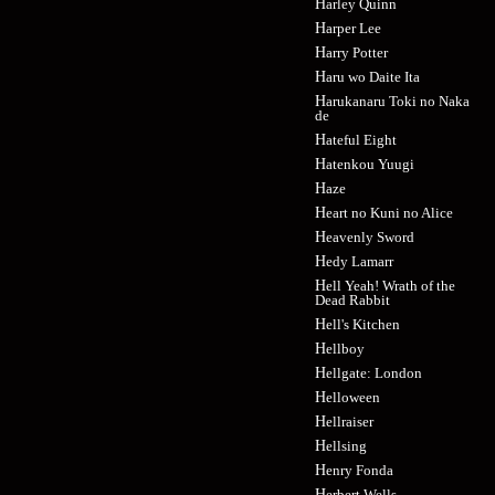
Harley Quinn
Harper Lee
Harry Potter
Haru wo Daite Ita
Harukanaru Toki no Naka
de
Hateful Eight
Hatenkou Yuugi
Haze
Heart no Kuni no Alice
Heavenly Sword
Hedy Lamarr
Hell Yeah! Wrath of the
Dead Rabbit
Hell's Kitchen
Hellboy
Hellgate: London
Helloween
Hellraiser
Hellsing
Henry Fonda
Herbert Wells