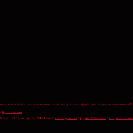
актер и ни при каких условиях не может являеться публичной офертой (как определено в положениях Ст
•
Купить оптом
Магазин ТУЗ (Гончарова, 28) • E-mail:
verfurt@mail.ru
•
Группа ВКонтакте
•
Отправить сооб