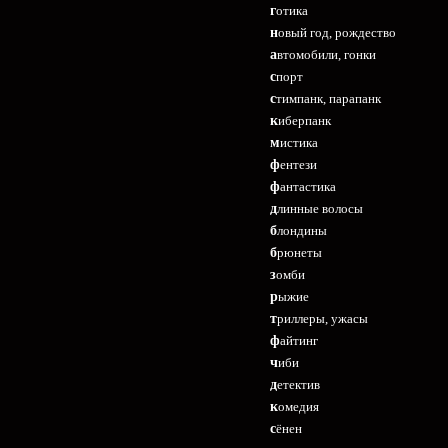
готика
новый год, рождество
автомобили, гонки
спорт
стимпанк, парапанк
киберпанк
мистика
фентези
фантастика
длинные волосы
блондины
брюнеты
зомби
рыжие
триллеры, ужасы
файтинг
чиби
детектив
комедия
сёнен