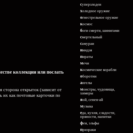
суперзлодеи
холодное оружие
огнестрельное оружие
космос
боги смерти, шинигами
смертельный
самураи
ниндзя
пираты
мечи
космические корабли
честве коллекции или послать
оборотни
ангелы
монстры, чудовища,
я сторона открыток (зависит от
химеры
ь их как почтовые карточки по
яой, сенен-ай
музыка
еда, кухня, сладости,
пряности, напитки
феи, эльфы
призраки