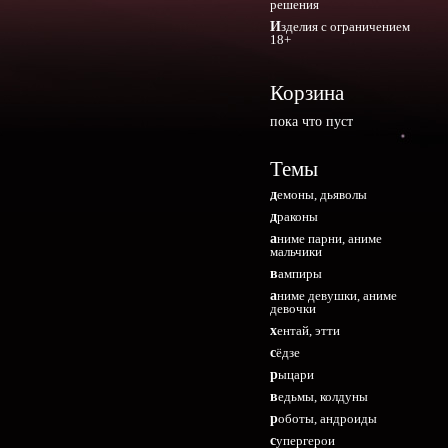
решения
Изделия с ограничением
18+
Корзина
пока что пуст
Темы
демоны, дьяволы
драконы
аниме парни, аниме
мальчики
вампиры
аниме девушки, аниме
девочки
хентай, этти
сёдзе
рыцари
ведьмы, колдуны
роботы, андроиды
супергерои