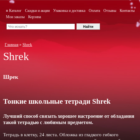
≡ Каталог
Скидки и акции
Упаковка и доставка
Оплата
Отзывы
Контакты
Мои заказы
Корзина
Главная
»
Shrek
Shrek
Шрек
Тонкие школьные тетради Shrek
Лучший способ связать хорошее настроение от обладания
такой тетрадью c любимым предметом.
Тетрадь в клетку, 24 листа. Обложка из гладкого гибкого