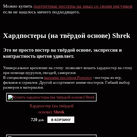
Можно купить
портретные постеры на заказ со своим рисунком
если не нашлось ничего подходящего.
Хардпостеры (на твёрдой основе) Shrek
Это не просто постер на твёрдой основе, экспрессия и
контрастность цветов удивляет.
Универсальное крепление на стену: позволяет вешать хардпостер на стену
при помощи шурупов, гвоздей, саморезов.
В специализированном
магазине постеров Posterior
- постеры из игр,
фильмов и сериалов. Другой ассортимент аниме-постеров. Гибкий выбор
размеров и материалов.
Хардпостер (на твёрдой
основе)
Shrek
720
В КОРЗИНУ
руб.