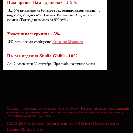
Нам проще, Вам - дешевле - 3-5%
-3...-5%
при заказе
не больше трёх разных видов
изделий:
1
вид - 5%, 2 вида - 4%, 3 вида - 3%,
больше 3 видов - без
скидки. (Только для заказов от 900 руб.)
Участникам группы - 5%
-5%
всем членам сообщества
Kunstkam ВКонтакте
На все изделия Studio Ghibli - 10%
До 12 часов ночи 30 сентября. При любой величине заказа
Указанные на сайте цены не являются публичной офертой. Интернет-сайт носит информационный
характер и ни при каких условиях не может являеться публичной офертой (как определено в
положениях Статьи 437 (п.2) ГК РФ.
© 2006-2026 Сообщество «Орден Кирина» (KiRiN Order) •
Магазин постеров
Posterior
•
Купить оптом