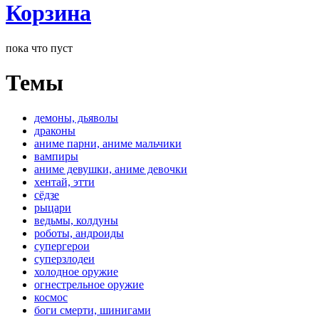
Корзина
пока что пуст
Темы
демоны, дьяволы
драконы
аниме парни, аниме мальчики
вампиры
аниме девушки, аниме девочки
хентай, этти
сёдзе
рыцари
ведьмы, колдуны
роботы, андроиды
супергерои
суперзлодеи
холодное оружие
огнестрельное оружие
космос
боги смерти, шинигами