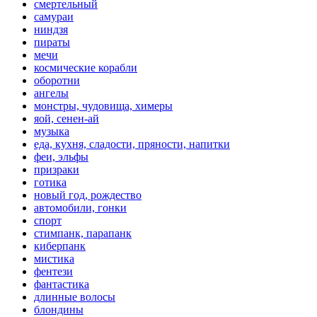
смертельный
самураи
ниндзя
пираты
мечи
космические корабли
оборотни
ангелы
монстры, чудовища, химеры
яой, сенен-ай
музыка
еда, кухня, сладости, пряности, напитки
феи, эльфы
призраки
готика
новый год, рождество
автомобили, гонки
спорт
стимпанк, парапанк
киберпанк
мистика
фентези
фантастика
длинные волосы
блондины