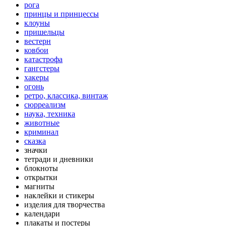
рога
принцы и принцессы
клоуны
пришельцы
вестерн
ковбои
катастрофа
гангстеры
хакеры
огонь
ретро, классика, винтаж
сюрреализм
наука, техника
животные
криминал
сказка
значки
тетради и дневники
блокноты
открытки
магниты
наклейки и стикеры
изделия для творчества
календари
плакаты и постеры