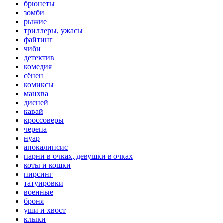
брюнеты
зомби
рыжие
триллеры, ужасы
файтинг
чиби
детектив
комедия
сёнен
комиксы
манхва
дисней
кавай
кроссоверы
черепа
нуар
апокалипсис
парни в очках, девушки в очках
коты и кошки
пирсинг
татуировки
военные
броня
уши и хвост
клыки