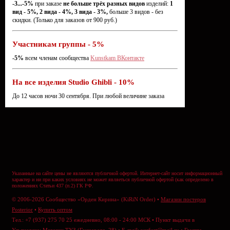
-3...-5%
при заказе
не больше трёх разных видов
изделий:
1
вид - 5%, 2 вида - 4%, 3 вида - 3%,
больше 3 видов - без
скидки. (Только для заказов от 900 руб.)
Участникам группы - 5%
-5%
всем членам сообщества
Kunstkam ВКонтакте
На все изделия Studio Ghibli - 10%
До 12 часов ночи 30 сентября. При любой величине заказа
Указанные на сайте цены не являются публичной офертой. Интернет-сайт носит информационный
характер и ни при каких условиях не может являеться публичной офертой (как определено в
положениях Статьи 437 (п.2) ГК РФ.
© 2006-2026 Сообщество «Орден Кирина» (KiRiN Order) •
Магазин постеров
Posterior
•
Купить оптом
Тел.: +7 (937) 275 70 25 ежедневно, 08:00 - 24:00 МСК • Пункт выдачи в
Ульяновске: Магазин ТУЗ (Гончарова, 28) • E-mail:
verfurt@mail.ru
•
Группа