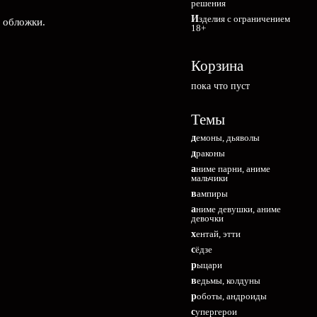
решения
Изделия с ограничением
е обложки.
18+
Корзина
пока что пуст
Темы
демоны, дьяволы
драконы
аниме парни, аниме
мальчики
вампиры
аниме девушки, аниме
девочки
хентай, этти
сёдзе
рыцари
ведьмы, колдуны
роботы, андроиды
супергерои