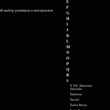
E
F
ий выбор размеров и материалов.
G
H
I
J
K
L
M
N
O
P
Q
R
S
S.Y.K: Shinsetsu
Saiyuuki
Saboteur
Sacred
Sailor Moon