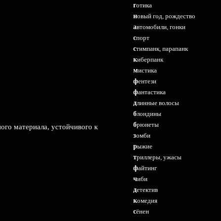
готика
новый год, рождество
автомобили, гонки
спорт
стимпанк, парапанк
киберпанк
мистика
фентези
фантастика
длинные волосы
блондины
брюнеты
ого материала, устойчивого к
зомби
рыжие
триллеры, ужасы
файтинг
чиби
детектив
комедия
сёнен