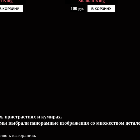
n King
Shaman King
100
В КОРЗИНУ
В КОРЗИНУ
руб.
х, пристрастиях и кумирах.
 мы выбрали панорамные изображения со множеством детале
чиво к выгоранию.