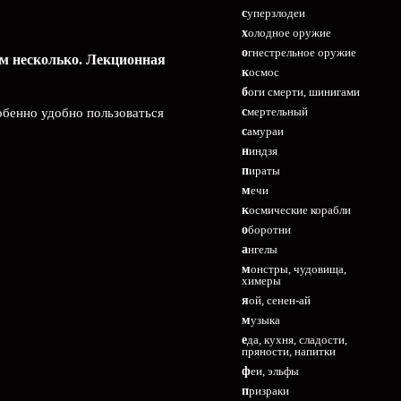
суперзлодеи
холодное оружие
огнестрельное оружие
ем несколько. Лекционная
космос
боги смерти, шинигами
смертельный
обенно удобно пользоваться
самураи
ниндзя
пираты
мечи
космические корабли
оборотни
ангелы
монстры, чудовища,
химеры
яой, сенен-ай
музыка
еда, кухня, сладости,
пряности, напитки
феи, эльфы
призраки