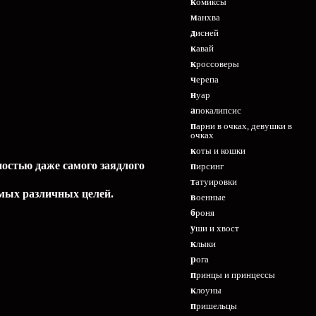
комиксы
манхва
дисней
кавай
кроссоверы
черепа
нуар
апокалипсис
парни в очках, девушки в
очках
коты и кошки
остью даже самого заядлого
пирсинг
татуировки
амых различных целей.
военные
броня
уши и хвост
клыки
рога
принцы и принцессы
клоуны
пришельцы