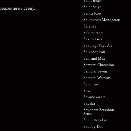
Saint Beast
Saint Seiya
епления на стену.
Saints Row
Saiunkoku Monogatari
Saiyuki
Sakimori art
Sakura Gari
Sakuragi Yaya Art
Salvador Dali
Sam and Max
Samurai Champloo
Samurai Seven
Samurai Warriors
Sandman
Saw
SawaSawa art
Sayaka
Sayonara Zetsubou
Sensei
Schindler's List
Scooby-Doo