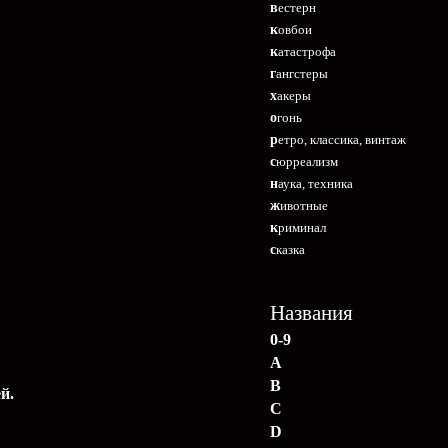
вестерн
ковбои
катастрофа
гангстеры
хакеры
огонь
ретро, классика, винтаж
сюрреализм
наука, техника
животные
криминал
сказка
Названия
0-9
A
B
й.
C
D