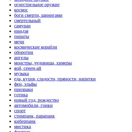
огнестрельное оружие
космос
боги смерти, шинигами
смертельный
самураи
ниндзя
пираты
мечи
космические корабли
оборотни
ангелы
монстры, чудовища, химеры
яой, сенен-ай
музыка
еда, кухня, сладости, пряности, напитки
феи, эльфы
призраки
готика
новый год, рождество
автомобили, гонки
спорт
стимпанк, парапанк
киберпанк
мистика
фентези