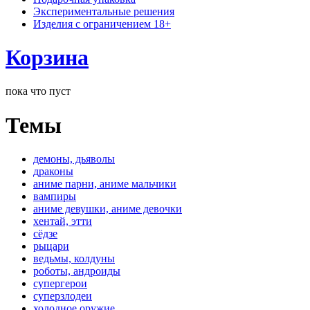
Экспериментальные решения
Изделия с ограничением 18+
Корзина
пока что пуст
Темы
демоны, дьяволы
драконы
аниме парни, аниме мальчики
вампиры
аниме девушки, аниме девочки
хентай, этти
сёдзе
рыцари
ведьмы, колдуны
роботы, андроиды
супергерои
суперзлодеи
холодное оружие