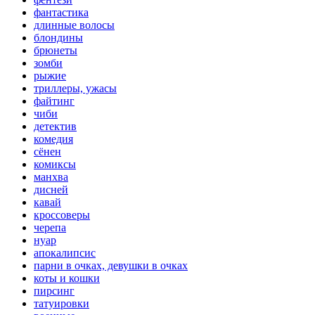
фантастика
длинные волосы
блондины
брюнеты
зомби
рыжие
триллеры, ужасы
файтинг
чиби
детектив
комедия
сёнен
комиксы
манхва
дисней
кавай
кроссоверы
черепа
нуар
апокалипсис
парни в очках, девушки в очках
коты и кошки
пирсинг
татуировки