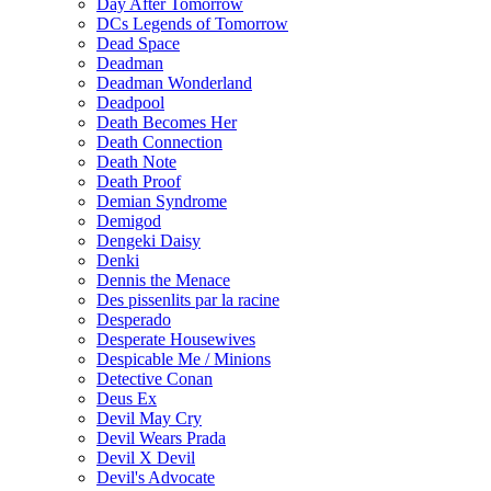
Day After Tomorrow
DCs Legends of Tomorrow
Dead Space
Deadman
Deadman Wonderland
Deadpool
Death Becomes Her
Death Connection
Death Note
Death Proof
Demian Syndrome
Demigod
Dengeki Daisy
Denki
Dennis the Menace
Des pissenlits par la racine
Desperado
Desperate Housewives
Despicable Me / Minions
Detective Conan
Deus Ex
Devil May Cry
Devil Wears Prada
Devil X Devil
Devil's Advocate