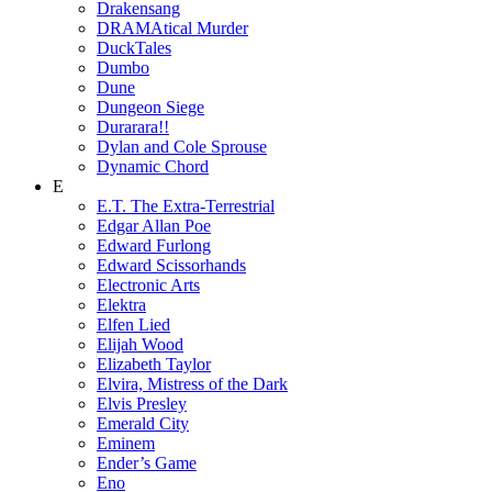
Drakensang
DRAMAtical Murder
DuckTales
Dumbo
Dune
Dungeon Siege
Durarara!!
Dylan and Cole Sprouse
Dynamic Chord
E
E.T. The Extra-Terrestrial
Edgar Allan Poe
Edward Furlong
Edward Scissorhands
Electronic Arts
Elektra
Elfen Lied
Elijah Wood
Elizabeth Taylor
Elvira, Mistress of the Dark
Elvis Presley
Emerald City
Eminem
Ender’s Game
Eno