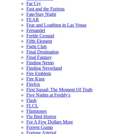
Far Cry
Fast and the Furious
Fate/Stay Night
FEAR
Fear and Loathing in Las Vegas
Fernandel
Fertile Ground
Fifth Element
Fight Club
Final Destination
Final Fantasy
Finding Nemo
Finding Neverland
Fire Emblem
Fire King
Firefox
First Squad: The Moment Of Truth
Five Nights at Freddy's
Flash
FLCL
Flintstones
Flu Bird Horror
For A Few Dollars More
Forrest Gump
Fortune Arterial