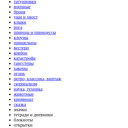
татуировки
военные
броня
уши и хвост
клыки
рога
принцы и принцессы
клоуны
пришельцы
вестерн
ковбои
катастрофа
гангстеры
хакеры
огонь
ретро, классика, винтаж
сюрреализм
наука, техника
животные
криминал
сказка
значки
тетради и дневники
блокноты
открытки