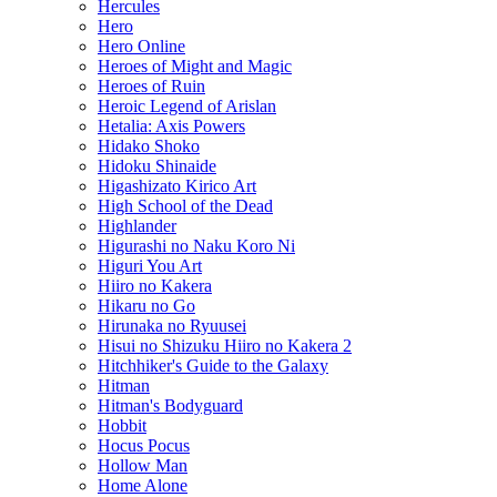
Hercules
Hero
Hero Online
Heroes of Might and Magic
Heroes of Ruin
Heroic Legend of Arislan
Hetalia: Axis Powers
Hidako Shoko
Hidoku Shinaide
Higashizato Kirico Art
High School of the Dead
Highlander
Higurashi no Naku Koro Ni
Higuri You Art
Hiiro no Kakera
Hikaru no Go
Hirunaka no Ryuusei
Hisui no Shizuku Hiiro no Kakera 2
Hitchhiker's Guide to the Galaxy
Hitman
Hitman's Bodyguard
Hobbit
Hocus Pocus
Hollow Man
Home Alone