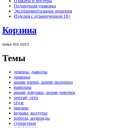
Плакаты и постеры
Подарочная упаковка
Экспериментальные решения
Изделия с ограничением 18+
Корзина
пока что пуст
Темы
демоны, дьяволы
драконы
аниме парни, аниме мальчики
вампиры
аниме девушки, аниме девочки
хентай, этти
сёдзе
рыцари
ведьмы, колдуны
роботы, андроиды
супергерои