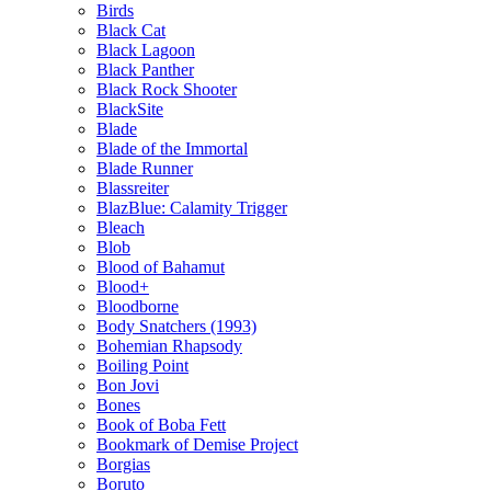
Birds
Black Cat
Black Lagoon
Black Panther
Black Rock Shooter
BlackSite
Blade
Blade of the Immortal
Blade Runner
Blassreiter
BlazBlue: Calamity Trigger
Bleach
Blob
Blood of Bahamut
Blood+
Bloodborne
Body Snatchers (1993)
Bohemian Rhapsody
Boiling Point
Bon Jovi
Bones
Book of Boba Fett
Bookmark of Demise Project
Borgias
Boruto