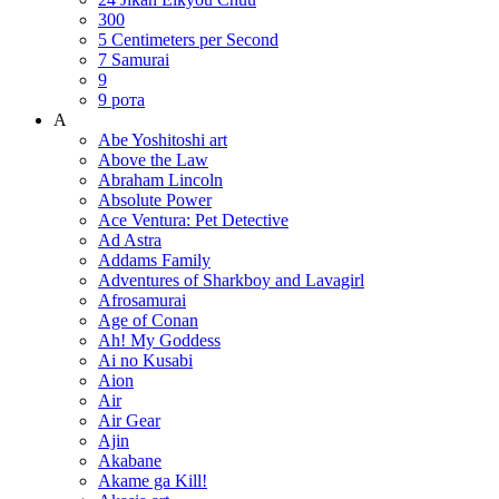
300
5 Centimeters per Second
7 Samurai
9
9 рота
A
Abe Yoshitoshi art
Above the Law
Abraham Lincoln
Absolute Power
Ace Ventura: Pet Detective
Ad Astra
Addams Family
Adventures of Sharkboy and Lavagirl
Afrosamurai
Age of Conan
Ah! My Goddess
Ai no Kusabi
Aion
Air
Air Gear
Ajin
Akabane
Akame ga Kill!