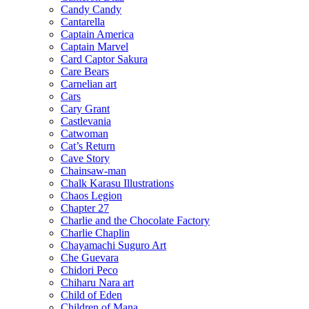
Candy Candy
Cantarella
Captain America
Captain Marvel
Card Captor Sakura
Care Bears
Carnelian art
Cars
Cary Grant
Castlevania
Catwoman
Cat’s Return
Cave Story
Chainsaw-man
Chalk Karasu Illustrations
Chaos Legion
Chapter 27
Charlie and the Chocolate Factory
Charlie Chaplin
Chayamachi Suguro Art
Che Guevara
Chidori Peco
Chiharu Nara art
Child of Eden
Children of Mana