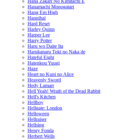
Hana Zakari No Kimitachi E
Hanamachi Monogatari
Hang Em High
Hannibal
Hard Reset
Harley Quinn
Harper Lee
Harry Potter
Haru wo Daite Ita
Harukanaru Toki no Naka de
Hateful Eight
Hatenkou Yuugi
Haze
Heart no Kuni no Alice
Heavenly Sword
Hedy Lamarr
Hell Yeah! Wrath of the Dead Rabbit
Hell's Kitchen
Hellboy
Hellgate: London
Helloween
Hellraiser
Hellsing
Henry Fonda
Herbert Wells