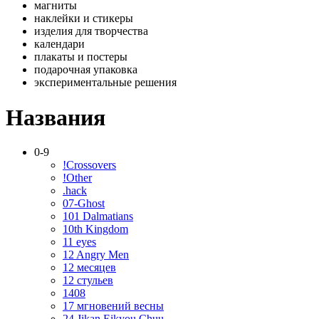
магниты
наклейки и стикеры
изделия для творчества
календари
плакаты и постеры
подарочная упаковка
экспериментальные решения
Названия
0-9
!Crossovers
!Other
.hack
07-Ghost
101 Dalmatians
10th Kingdom
11 eyes
12 Angry Men
12 месяцев
12 стульев
1408
17 мгновений весны
24 Jikan Eikyou Chuu