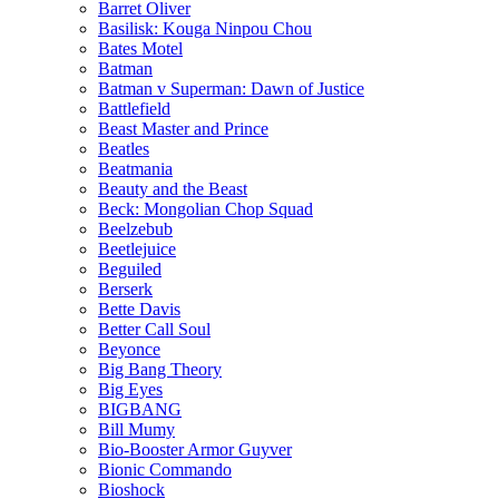
Barret Oliver
Basilisk: Kouga Ninpou Chou
Bates Motel
Batman
Batman v Superman: Dawn of Justice
Battlefield
Beast Master and Prince
Beatles
Beatmania
Beauty and the Beast
Beck: Mongolian Chop Squad
Beelzebub
Beetlejuice
Beguiled
Berserk
Bette Davis
Better Call Soul
Beyonce
Big Bang Theory
Big Eyes
BIGBANG
Bill Mumy
Bio-Booster Armor Guyver
Bionic Commando
Bioshock