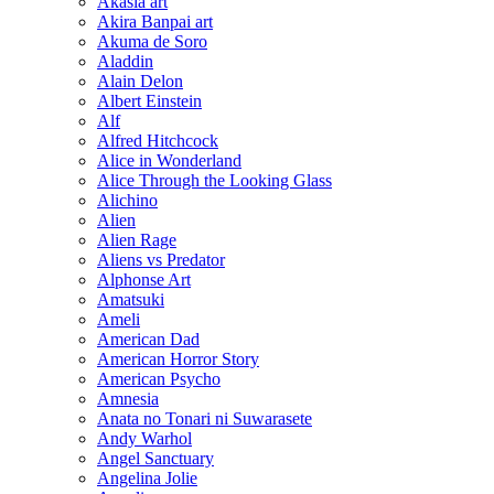
Akasia art
Akira Banpai art
Akuma de Soro
Aladdin
Alain Delon
Albert Einstein
Alf
Alfred Hitchcock
Alice in Wonderland
Alice Through the Looking Glass
Alichino
Alien
Alien Rage
Aliens vs Predator
Alphonse Art
Amatsuki
Ameli
American Dad
American Horror Story
American Psycho
Amnesia
Anata no Tonari ni Suwarasete
Andy Warhol
Angel Sanctuary
Angelina Jolie