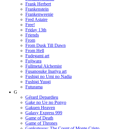
Frank Herbert
Frankenstein
Frankenweenie
Fred Astaire
Free!
Friday 13th
Friends
From
From Dusk Till Dawn
From Hell
Fudegami art
Fujiwara
Fullmetal Alchemist
Fusanosuke Inariya art
Fushigi no Umi no Nadia
Fushigi Yuugi
Futurama
G
Gérard Depardieu
Gake no Ue no Ponyo
Gakuen Heaven
Galaxy Express 999
Game of Death
Game of Thrones
Gankutsuou: The Count of Monte Cristo