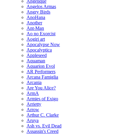
Angelique
Angelos Armas
Angry Birds
AnoHana
Another
Ant-Man
Ao no Exorcist
Aogiri art
Apocalypse Now
Apocalyptica
Appleseed
Aquaman
Aquarion Evol
AR Performers
Arcana Famiglia
Arcania
Are You Alice?
ArmA
Armies of Exigo
Arrietty
Arrow
Arthur C. Clarke
Aruya
Ash vs. Evil Dead
Assassin's Creed