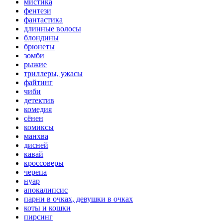
мистика
фентези
фантастика
длинные волосы
блондины
брюнеты
зомби
рыжие
триллеры, ужасы
файтинг
чиби
детектив
комедия
сёнен
комиксы
манхва
дисней
кавай
кроссоверы
черепа
нуар
апокалипсис
парни в очках, девушки в очках
коты и кошки
пирсинг