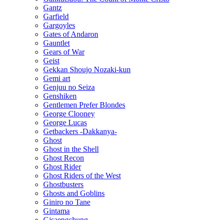
Gantz
Garfield
Gargoyles
Gates of Andaron
Gauntlet
Gears of War
Geist
Gekkan Shoujo Nozaki-kun
Gemi art
Genjuu no Seiza
Genshiken
Gentlemen Prefer Blondes
George Clooney
George Lucas
Getbackers -Dakkanya-
Ghost
Ghost in the Shell
Ghost Recon
Ghost Rider
Ghost Riders of the West
Ghostbusters
Ghosts and Goblins
Giniro no Tane
Gintama
Gisaengchung