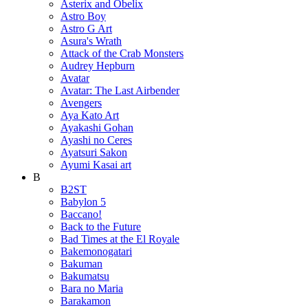
Asterix and Obelix
Astro Boy
Astro G Art
Asura's Wrath
Attack of the Crab Monsters
Audrey Hepburn
Avatar
Avatar: The Last Airbender
Avengers
Aya Kato Art
Ayakashi Gohan
Ayashi no Ceres
Ayatsuri Sakon
Ayumi Kasai art
B
B2ST
Babylon 5
Baccano!
Back to the Future
Bad Times at the El Royale
Bakemonogatari
Bakuman
Bakumatsu
Bara no Maria
Barakamon