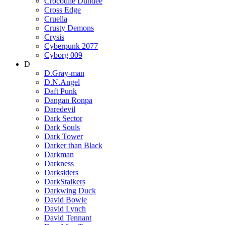
Crocodile Dundee
Cross Edge
Cruella
Crusty Demons
Crysis
Cyberpunk 2077
Cyborg 009
D
D.Gray-man
D.N.Angel
Daft Punk
Dangan Ronpa
Daredevil
Dark Sector
Dark Souls
Dark Tower
Darker than Black
Darkman
Darkness
Darksiders
DarkStalkers
Darkwing Duck
David Bowie
David Lynch
David Tennant