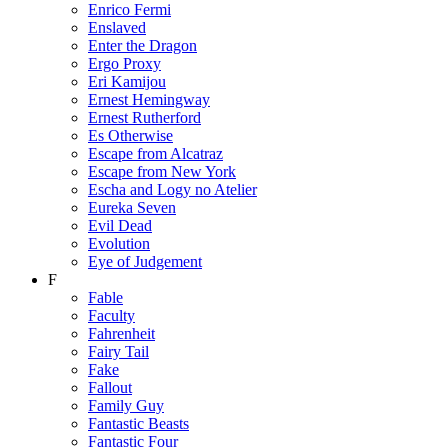
Enrico Fermi
Enslaved
Enter the Dragon
Ergo Proxy
Eri Kamijou
Ernest Hemingway
Ernest Rutherford
Es Otherwise
Escape from Alcatraz
Escape from New York
Escha and Logy no Atelier
Eureka Seven
Evil Dead
Evolution
Eye of Judgement
F
Fable
Faculty
Fahrenheit
Fairy Tail
Fake
Fallout
Family Guy
Fantastic Beasts
Fantastic Four