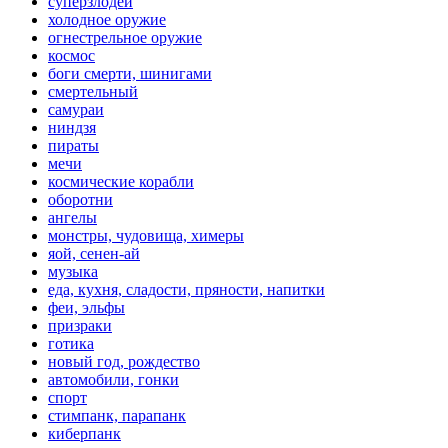
суперзлодеи
холодное оружие
огнестрельное оружие
космос
боги смерти, шинигами
смертельный
самураи
ниндзя
пираты
мечи
космические корабли
оборотни
ангелы
монстры, чудовища, химеры
яой, сенен-ай
музыка
еда, кухня, сладости, пряности, напитки
феи, эльфы
призраки
готика
новый год, рождество
автомобили, гонки
спорт
стимпанк, парапанк
киберпанк