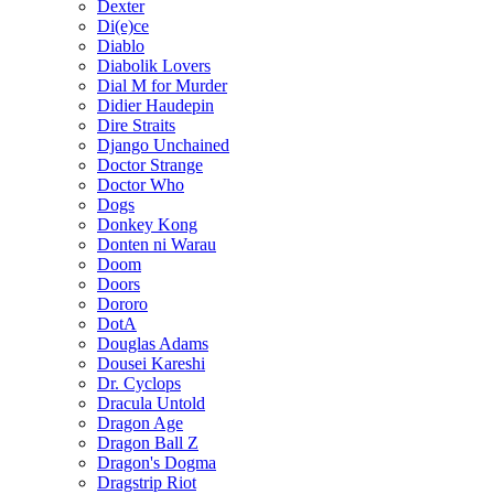
Dexter
Di(e)ce
Diablo
Diabolik Lovers
Dial M for Murder
Didier Haudepin
Dire Straits
Django Unchained
Doctor Strange
Doctor Who
Dogs
Donkey Kong
Donten ni Warau
Doom
Doors
Dororo
DotA
Douglas Adams
Dousei Kareshi
Dr. Cyclops
Dracula Untold
Dragon Age
Dragon Ball Z
Dragon's Dogma
Dragstrip Riot