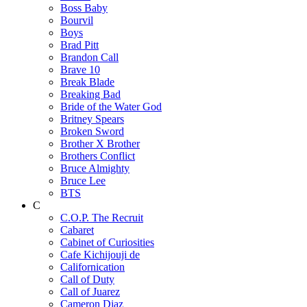
Boss Baby
Bourvil
Boys
Brad Pitt
Brandon Call
Brave 10
Break Blade
Breaking Bad
Bride of the Water God
Britney Spears
Broken Sword
Brother X Brother
Brothers Conflict
Bruce Almighty
Bruce Lee
BTS
C
C.O.P. The Recruit
Cabaret
Cabinet of Curiosities
Cafe Kichijouji de
Californication
Call of Duty
Call of Juarez
Cameron Diaz