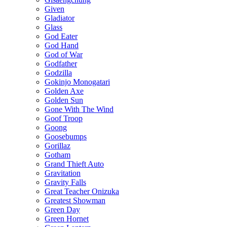
Given
Gladiator
Glass
God Eater
God Hand
God of War
Godfather
Godzilla
Gokinjo Monogatari
Golden Axe
Golden Sun
Gone With The Wind
Goof Troop
Goong
Goosebumps
Gorillaz
Gotham
Grand Thieft Auto
Gravitation
Gravity Falls
Great Teacher Onizuka
Greatest Showman
Green Day
Green Hornet