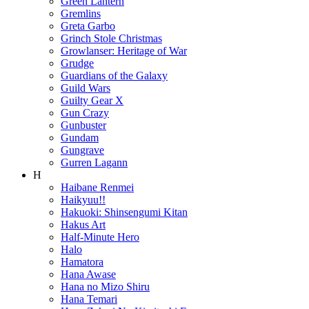
Green Lantern
Gremlins
Greta Garbo
Grinch Stole Christmas
Growlanser: Heritage of War
Grudge
Guardians of the Galaxy
Guild Wars
Guilty Gear X
Gun Crazy
Gunbuster
Gundam
Gungrave
Gurren Lagann
H
Haibane Renmei
Haikyuu!!
Hakuoki: Shinsengumi Kitan
Hakus Art
Half-Minute Hero
Halo
Hamatora
Hana Awase
Hana no Mizo Shiru
Hana Temari