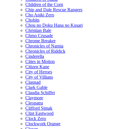
Children of the Corn
Chip and Dale Rescue Rangers
Cho Aniki Zero
Chobits
Chou no Doku Hana no Kusari
Christian Bale
Chrno Crusade
Chrome Breaker
Chronicles of Narnia
Chronicles of Riddick
Cinderella
Cities in Motion
Citizen Kane
City of Heroes
City of Villians
Clannad
Clark Gable
Claudia Schiffer
Claymore
Cleopatra
Clifford Simak
Clint Eastwood
Clock Zero
Clockwork Orange
Clover