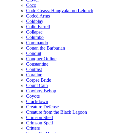
Coco
Code Geass: Hangyaku no Lelouch
Coded Arms
Coldplay
Colin Farrell
Collapse
Columbo
Commando
Conan the Barbarian
Conduit
Conquer Online
Constantine
Contrast
Coraline
Corpse Bride
Count Cain
Cowboy Bebop
Coyote
Crackdown
Creature Defense
Creature from the Black Lagoon
Crimson Shell
Crimson Spell
Critters