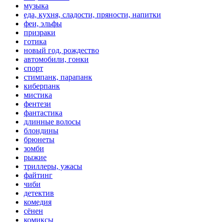
музыка
еда, кухня, сладости, пряности, напитки
феи, эльфы
призраки
готика
новый год, рождество
автомобили, гонки
спорт
стимпанк, парапанк
киберпанк
мистика
фентези
фантастика
длинные волосы
блондины
брюнеты
зомби
рыжие
триллеры, ужасы
файтинг
чиби
детектив
комедия
сёнен
комиксы