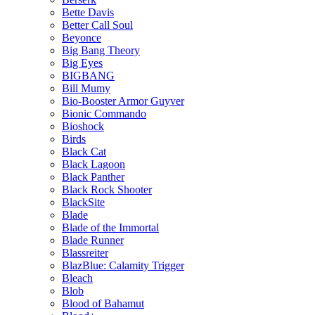
Bette Davis
Better Call Soul
Beyonce
Big Bang Theory
Big Eyes
BIGBANG
Bill Mumy
Bio-Booster Armor Guyver
Bionic Commando
Bioshock
Birds
Black Cat
Black Lagoon
Black Panther
Black Rock Shooter
BlackSite
Blade
Blade of the Immortal
Blade Runner
Blassreiter
BlazBlue: Calamity Trigger
Bleach
Blob
Blood of Bahamut