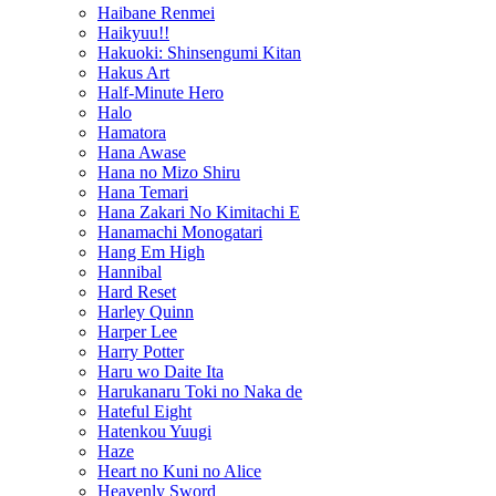
Haibane Renmei
Haikyuu!!
Hakuoki: Shinsengumi Kitan
Hakus Art
Half-Minute Hero
Halo
Hamatora
Hana Awase
Hana no Mizo Shiru
Hana Temari
Hana Zakari No Kimitachi E
Hanamachi Monogatari
Hang Em High
Hannibal
Hard Reset
Harley Quinn
Harper Lee
Harry Potter
Haru wo Daite Ita
Harukanaru Toki no Naka de
Hateful Eight
Hatenkou Yuugi
Haze
Heart no Kuni no Alice
Heavenly Sword