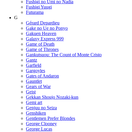
Fushigi no Umi no Nadia
Fushigi Yuugi
Futurama
G
Gérard Depardieu
Gake no Ue no Ponyo
Gakuen Heaven
Galaxy Express 999
Game of Death
Game of Thrones
Gankutsuou: The Count of Monte Cristo
Gantz
Garfield
Gargoyles
Gates of Andaron
Gauntlet
Gears of War
Geist
Gekkan Shoujo Nozaki-kun
Gemi art
Genjuu no Seiza
Genshiken
Gentlemen Prefer Blondes
George Clooney
George Lucas