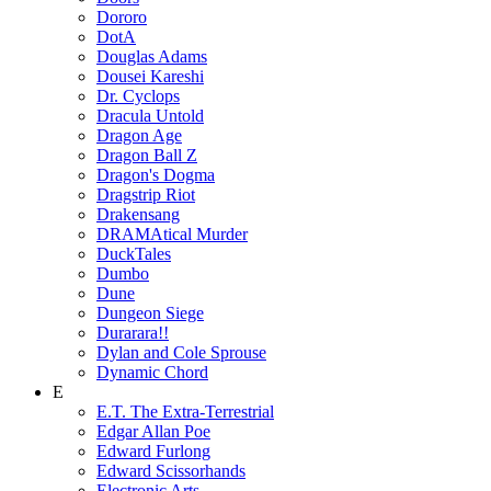
Dororo
DotA
Douglas Adams
Dousei Kareshi
Dr. Cyclops
Dracula Untold
Dragon Age
Dragon Ball Z
Dragon's Dogma
Dragstrip Riot
Drakensang
DRAMAtical Murder
DuckTales
Dumbo
Dune
Dungeon Siege
Durarara!!
Dylan and Cole Sprouse
Dynamic Chord
E
E.T. The Extra-Terrestrial
Edgar Allan Poe
Edward Furlong
Edward Scissorhands
Electronic Arts