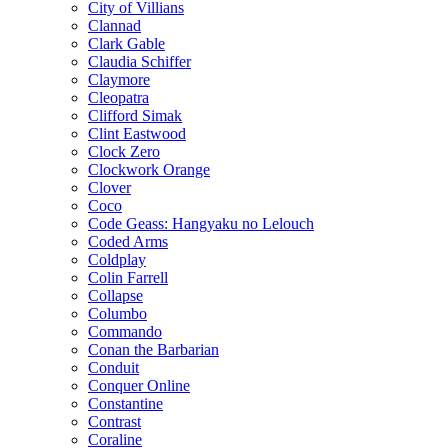
City of Villians
Clannad
Clark Gable
Claudia Schiffer
Claymore
Cleopatra
Clifford Simak
Clint Eastwood
Clock Zero
Clockwork Orange
Clover
Coco
Code Geass: Hangyaku no Lelouch
Coded Arms
Coldplay
Colin Farrell
Collapse
Columbo
Commando
Conan the Barbarian
Conduit
Conquer Online
Constantine
Contrast
Coraline