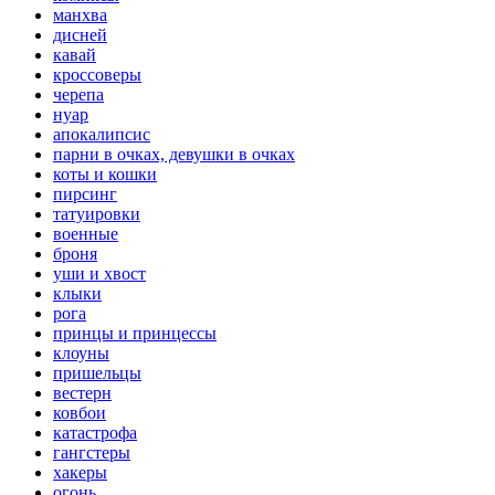
манхва
дисней
кавай
кроссоверы
черепа
нуар
апокалипсис
парни в очках, девушки в очках
коты и кошки
пирсинг
татуировки
военные
броня
уши и хвост
клыки
рога
принцы и принцессы
клоуны
пришельцы
вестерн
ковбои
катастрофа
гангстеры
хакеры
огонь