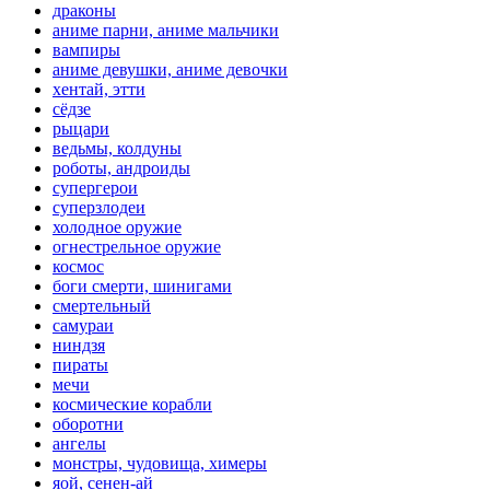
драконы
аниме парни, аниме мальчики
вампиры
аниме девушки, аниме девочки
хентай, этти
сёдзе
рыцари
ведьмы, колдуны
роботы, андроиды
супергерои
суперзлодеи
холодное оружие
огнестрельное оружие
космос
боги смерти, шинигами
смертельный
самураи
ниндзя
пираты
мечи
космические корабли
оборотни
ангелы
монстры, чудовища, химеры
яой, сенен-ай