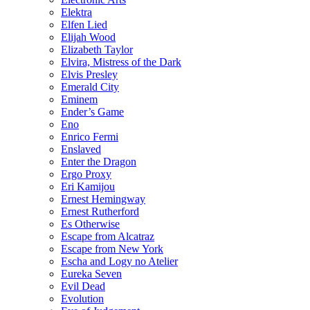
Elektra
Elfen Lied
Elijah Wood
Elizabeth Taylor
Elvira, Mistress of the Dark
Elvis Presley
Emerald City
Eminem
Ender’s Game
Eno
Enrico Fermi
Enslaved
Enter the Dragon
Ergo Proxy
Eri Kamijou
Ernest Hemingway
Ernest Rutherford
Es Otherwise
Escape from Alcatraz
Escape from New York
Escha and Logy no Atelier
Eureka Seven
Evil Dead
Evolution