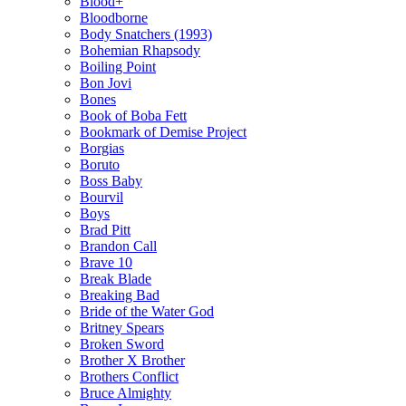
Blood+
Bloodborne
Body Snatchers (1993)
Bohemian Rhapsody
Boiling Point
Bon Jovi
Bones
Book of Boba Fett
Bookmark of Demise Project
Borgias
Boruto
Boss Baby
Bourvil
Boys
Brad Pitt
Brandon Call
Brave 10
Break Blade
Breaking Bad
Bride of the Water God
Britney Spears
Broken Sword
Brother X Brother
Brothers Conflict
Bruce Almighty