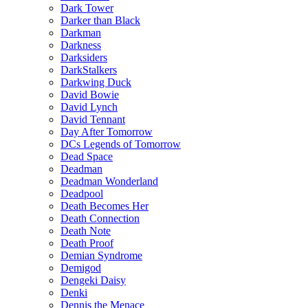
Dark Tower
Darker than Black
Darkman
Darkness
Darksiders
DarkStalkers
Darkwing Duck
David Bowie
David Lynch
David Tennant
Day After Tomorrow
DCs Legends of Tomorrow
Dead Space
Deadman
Deadman Wonderland
Deadpool
Death Becomes Her
Death Connection
Death Note
Death Proof
Demian Syndrome
Demigod
Dengeki Daisy
Denki
Dennis the Menace