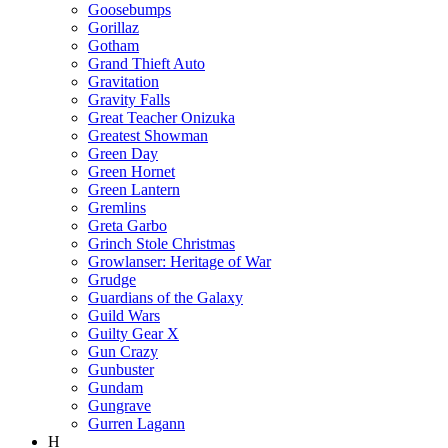
Goosebumps
Gorillaz
Gotham
Grand Thieft Auto
Gravitation
Gravity Falls
Great Teacher Onizuka
Greatest Showman
Green Day
Green Hornet
Green Lantern
Gremlins
Greta Garbo
Grinch Stole Christmas
Growlanser: Heritage of War
Grudge
Guardians of the Galaxy
Guild Wars
Guilty Gear X
Gun Crazy
Gunbuster
Gundam
Gungrave
Gurren Lagann
H