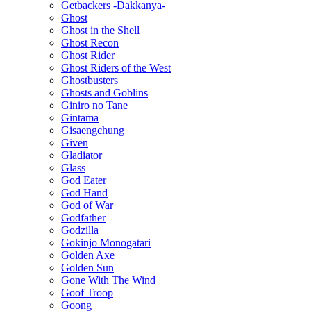
Getbackers -Dakkanya-
Ghost
Ghost in the Shell
Ghost Recon
Ghost Rider
Ghost Riders of the West
Ghostbusters
Ghosts and Goblins
Giniro no Tane
Gintama
Gisaengchung
Given
Gladiator
Glass
God Eater
God Hand
God of War
Godfather
Godzilla
Gokinjo Monogatari
Golden Axe
Golden Sun
Gone With The Wind
Goof Troop
Goong