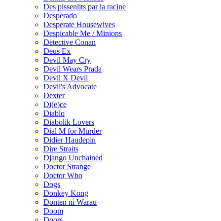
Des pissenlits par la racine
Desperado
Desperate Housewives
Despicable Me / Minions
Detective Conan
Deus Ex
Devil May Cry
Devil Wears Prada
Devil X Devil
Devil's Advocate
Dexter
Di(e)ce
Diablo
Diabolik Lovers
Dial M for Murder
Didier Haudepin
Dire Straits
Django Unchained
Doctor Strange
Doctor Who
Dogs
Donkey Kong
Donten ni Warau
Doom
Doors