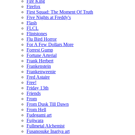
Fire King
Firefox
First Squad: The Moment Of Truth
Five Nights at Freddy's
Flash
FLCL
Flintstones
Flu Bird Horror
For A Few Dollars More
Forrest Gump
Fortune Arterial
Frank Herbert
Frankenstein
Frankenweenie
Fred Astaire
Free!
Friday 13th
Friends
From
From Dusk Till Dawn
From Hell
Fudegami art
Fujiwara
Fullmetal Alchemist
Fusanosuke Inariya art