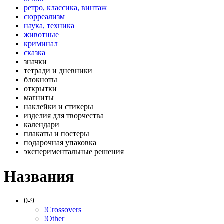
ретро, классика, винтаж
сюрреализм
наука, техника
животные
криминал
сказка
значки
тетради и дневники
блокноты
открытки
магниты
наклейки и стикеры
изделия для творчества
календари
плакаты и постеры
подарочная упаковка
экспериментальные решения
Названия
0-9
!Crossovers
!Other