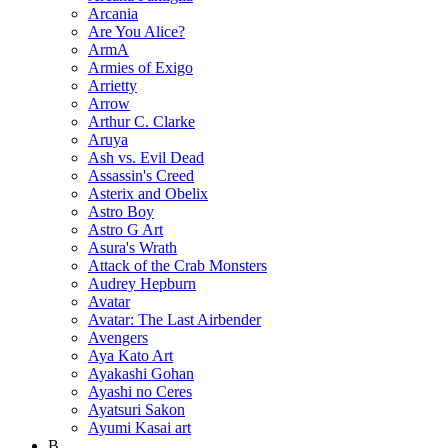
Arcania
Are You Alice?
ArmA
Armies of Exigo
Arrietty
Arrow
Arthur C. Clarke
Aruya
Ash vs. Evil Dead
Assassin's Creed
Asterix and Obelix
Astro Boy
Astro G Art
Asura's Wrath
Attack of the Crab Monsters
Audrey Hepburn
Avatar
Avatar: The Last Airbender
Avengers
Aya Kato Art
Ayakashi Gohan
Ayashi no Ceres
Ayatsuri Sakon
Ayumi Kasai art
B