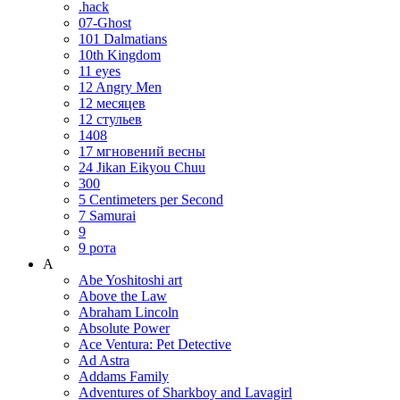
.hack
07-Ghost
101 Dalmatians
10th Kingdom
11 eyes
12 Angry Men
12 месяцев
12 стульев
1408
17 мгновений весны
24 Jikan Eikyou Chuu
300
5 Centimeters per Second
7 Samurai
9
9 рота
A
Abe Yoshitoshi art
Above the Law
Abraham Lincoln
Absolute Power
Ace Ventura: Pet Detective
Ad Astra
Addams Family
Adventures of Sharkboy and Lavagirl