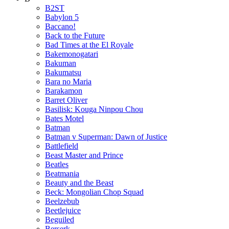
B2ST
Babylon 5
Baccano!
Back to the Future
Bad Times at the El Royale
Bakemonogatari
Bakuman
Bakumatsu
Bara no Maria
Barakamon
Barret Oliver
Basilisk: Kouga Ninpou Chou
Bates Motel
Batman
Batman v Superman: Dawn of Justice
Battlefield
Beast Master and Prince
Beatles
Beatmania
Beauty and the Beast
Beck: Mongolian Chop Squad
Beelzebub
Beetlejuice
Beguiled
Berserk