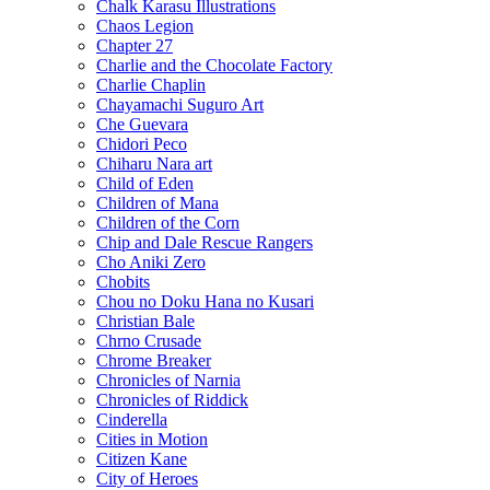
Chalk Karasu Illustrations
Chaos Legion
Chapter 27
Charlie and the Chocolate Factory
Charlie Chaplin
Chayamachi Suguro Art
Che Guevara
Chidori Peco
Chiharu Nara art
Child of Eden
Children of Mana
Children of the Corn
Chip and Dale Rescue Rangers
Cho Aniki Zero
Chobits
Chou no Doku Hana no Kusari
Christian Bale
Chrno Crusade
Chrome Breaker
Chronicles of Narnia
Chronicles of Riddick
Cinderella
Cities in Motion
Citizen Kane
City of Heroes