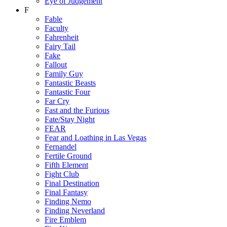
Eye of Judgement
F
Fable
Faculty
Fahrenheit
Fairy Tail
Fake
Fallout
Family Guy
Fantastic Beasts
Fantastic Four
Far Cry
Fast and the Furious
Fate/Stay Night
FEAR
Fear and Loathing in Las Vegas
Fernandel
Fertile Ground
Fifth Element
Fight Club
Final Destination
Final Fantasy
Finding Nemo
Finding Neverland
Fire Emblem