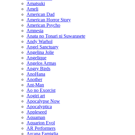
Amatsuki
Ameli
American Dad
American Horror Story
American Psycho
Amnesia
Anata no Tonari ni Suwarasete
Andy Warhol
Angel Sanctuary
Angelina Jolie
Angelique
Angelos Armas
Angry Birds
AnoHana
Another
Ant-Man
Ao no Exorcist
Aogiri art
Apocalypse Now
Apocalyptica
Appleseed
Aquaman
Aquarion Evol
AR Performers
Arcana Famiglia