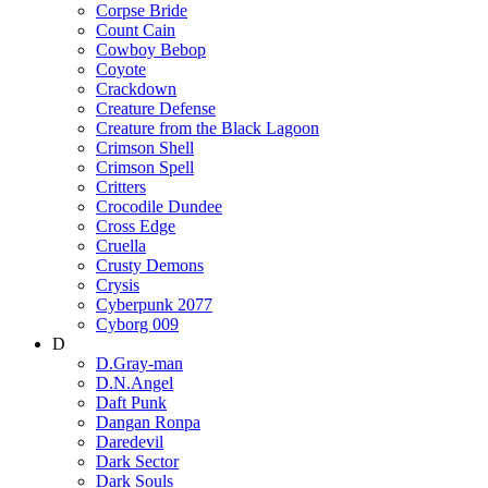
Corpse Bride
Count Cain
Cowboy Bebop
Coyote
Crackdown
Creature Defense
Creature from the Black Lagoon
Crimson Shell
Crimson Spell
Critters
Crocodile Dundee
Cross Edge
Cruella
Crusty Demons
Crysis
Cyberpunk 2077
Cyborg 009
D
D.Gray-man
D.N.Angel
Daft Punk
Dangan Ronpa
Daredevil
Dark Sector
Dark Souls