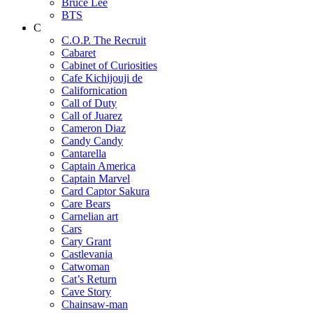
Bruce Lee
BTS
C
C.O.P. The Recruit
Cabaret
Cabinet of Curiosities
Cafe Kichijouji de
Californication
Call of Duty
Call of Juarez
Cameron Diaz
Candy Candy
Cantarella
Captain America
Captain Marvel
Card Captor Sakura
Care Bears
Carnelian art
Cars
Cary Grant
Castlevania
Catwoman
Cat’s Return
Cave Story
Chainsaw-man