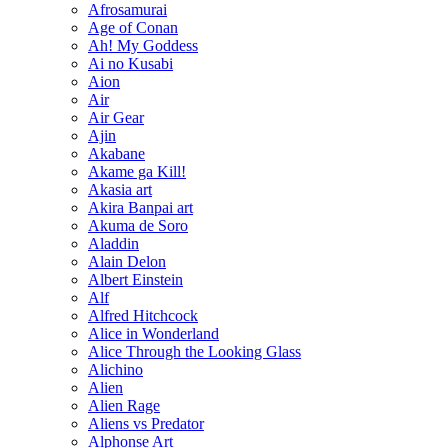
Afrosamurai
Age of Conan
Ah! My Goddess
Ai no Kusabi
Aion
Air
Air Gear
Ajin
Akabane
Akame ga Kill!
Akasia art
Akira Banpai art
Akuma de Soro
Aladdin
Alain Delon
Albert Einstein
Alf
Alfred Hitchcock
Alice in Wonderland
Alice Through the Looking Glass
Alichino
Alien
Alien Rage
Aliens vs Predator
Alphonse Art