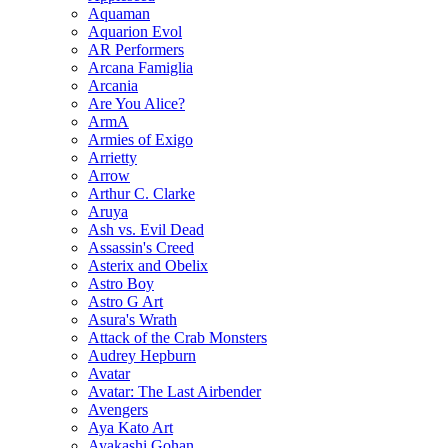
Aquaman
Aquarion Evol
AR Performers
Arcana Famiglia
Arcania
Are You Alice?
ArmA
Armies of Exigo
Arrietty
Arrow
Arthur C. Clarke
Aruya
Ash vs. Evil Dead
Assassin's Creed
Asterix and Obelix
Astro Boy
Astro G Art
Asura's Wrath
Attack of the Crab Monsters
Audrey Hepburn
Avatar
Avatar: The Last Airbender
Avengers
Aya Kato Art
Ayakashi Gohan