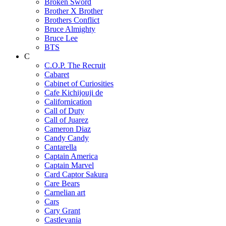
Broken Sword
Brother X Brother
Brothers Conflict
Bruce Almighty
Bruce Lee
BTS
C
C.O.P. The Recruit
Cabaret
Cabinet of Curiosities
Cafe Kichijouji de
Californication
Call of Duty
Call of Juarez
Cameron Diaz
Candy Candy
Cantarella
Captain America
Captain Marvel
Card Captor Sakura
Care Bears
Carnelian art
Cars
Cary Grant
Castlevania