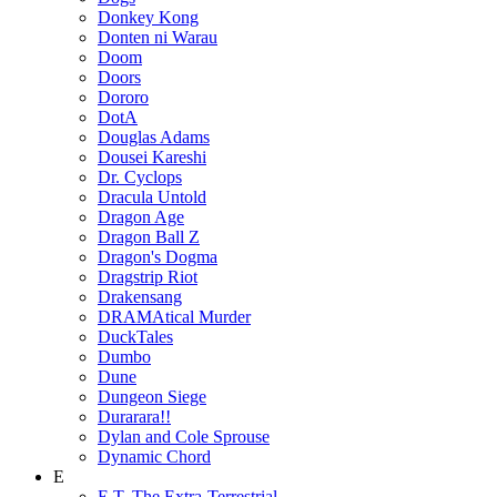
Donkey Kong
Donten ni Warau
Doom
Doors
Dororo
DotA
Douglas Adams
Dousei Kareshi
Dr. Cyclops
Dracula Untold
Dragon Age
Dragon Ball Z
Dragon's Dogma
Dragstrip Riot
Drakensang
DRAMAtical Murder
DuckTales
Dumbo
Dune
Dungeon Siege
Durarara!!
Dylan and Cole Sprouse
Dynamic Chord
E
E.T. The Extra-Terrestrial