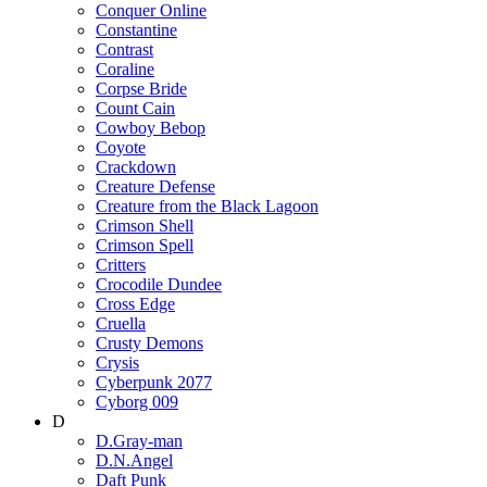
Conquer Online
Constantine
Contrast
Coraline
Corpse Bride
Count Cain
Cowboy Bebop
Coyote
Crackdown
Creature Defense
Creature from the Black Lagoon
Crimson Shell
Crimson Spell
Critters
Crocodile Dundee
Cross Edge
Cruella
Crusty Demons
Crysis
Cyberpunk 2077
Cyborg 009
D
D.Gray-man
D.N.Angel
Daft Punk