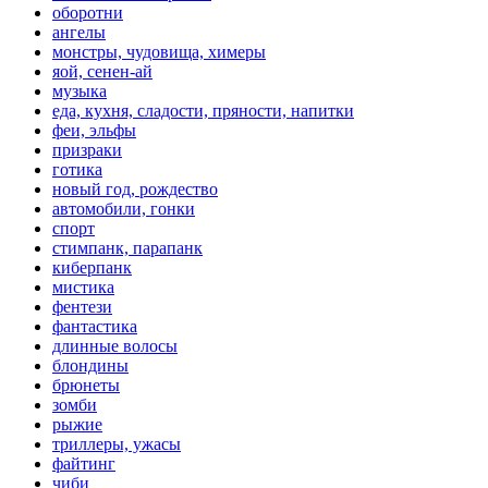
оборотни
ангелы
монстры, чудовища, химеры
яой, сенен-ай
музыка
еда, кухня, сладости, пряности, напитки
феи, эльфы
призраки
готика
новый год, рождество
автомобили, гонки
спорт
стимпанк, парапанк
киберпанк
мистика
фентези
фантастика
длинные волосы
блондины
брюнеты
зомби
рыжие
триллеры, ужасы
файтинг
чиби