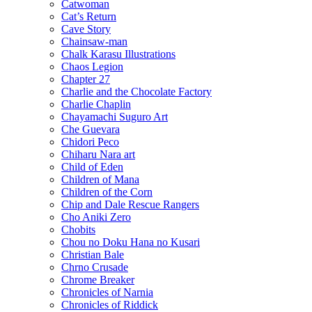
Catwoman
Cat’s Return
Cave Story
Chainsaw-man
Chalk Karasu Illustrations
Chaos Legion
Chapter 27
Charlie and the Chocolate Factory
Charlie Chaplin
Chayamachi Suguro Art
Che Guevara
Chidori Peco
Chiharu Nara art
Child of Eden
Children of Mana
Children of the Corn
Chip and Dale Rescue Rangers
Cho Aniki Zero
Chobits
Chou no Doku Hana no Kusari
Christian Bale
Chrno Crusade
Chrome Breaker
Chronicles of Narnia
Chronicles of Riddick