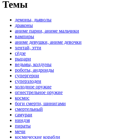
Темы
демоны, дьяволы
драконы
аниме парни, аниме мальчики
вампиры
аниме девушки, аниме девочки
хентай, этти
сёдзе
рыцари
ведьмы, колдуны
роботы, андроиды
супергерои
суперзлодеи
холодное оружие
огнестрельное оружие
космос
боги смерти, шинигами
смертельный
самураи
ниндзя
пираты
мечи
космические корабли