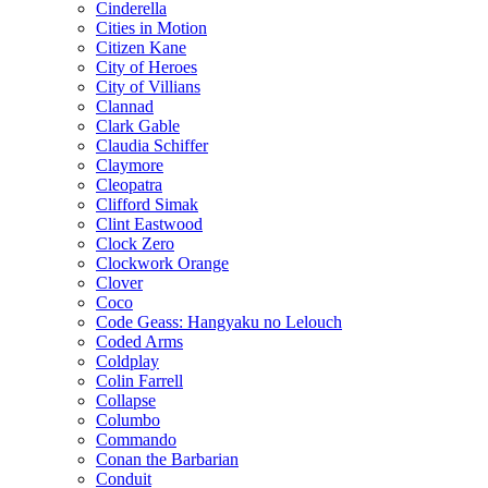
Cinderella
Cities in Motion
Citizen Kane
City of Heroes
City of Villians
Clannad
Clark Gable
Claudia Schiffer
Claymore
Cleopatra
Clifford Simak
Clint Eastwood
Clock Zero
Clockwork Orange
Clover
Coco
Code Geass: Hangyaku no Lelouch
Coded Arms
Coldplay
Colin Farrell
Collapse
Columbo
Commando
Conan the Barbarian
Conduit