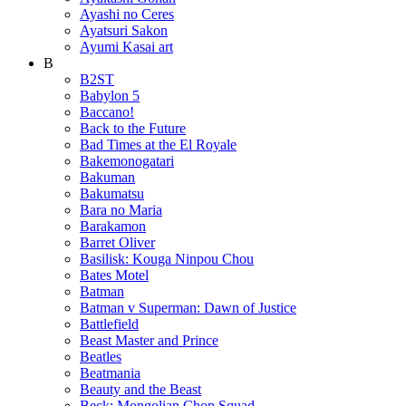
Ayashi no Ceres
Ayatsuri Sakon
Ayumi Kasai art
B
B2ST
Babylon 5
Baccano!
Back to the Future
Bad Times at the El Royale
Bakemonogatari
Bakuman
Bakumatsu
Bara no Maria
Barakamon
Barret Oliver
Basilisk: Kouga Ninpou Chou
Bates Motel
Batman
Batman v Superman: Dawn of Justice
Battlefield
Beast Master and Prince
Beatles
Beatmania
Beauty and the Beast
Beck: Mongolian Chop Squad