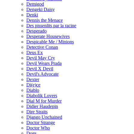
Demigod
Dengeki Daisy
Denki
Dennis the Menace
Des pissenlits par la racine
Desperado
Desperate Housewives
Despicable Me / Minions
Detective Conan
Deus Ex
Devil May Cry
Devil Wears Prada
Devil X Devil
Devil's Advocate
Dexter
Di(e)ce
Diablo
Diabolik Lovers
Dial M for Murder
Didier Haudepin
Dire Straits
Django Unchained
Doctor Strange
Doctor Who
Dogs