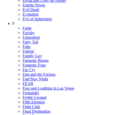
Escha and Logy no Atelier
Eureka Seven
Evil Dead
Evolution
Eye of Judgement
F
Fable
Faculty
Fahrenheit
Fairy Tail
Fake
Fallout
Family Guy
Fantastic Beasts
Fantastic Four
Far Cry
Fast and the Furious
Fate/Stay Night
FEAR
Fear and Loathing in Las Vegas
Fernandel
Fertile Ground
Fifth Element
Fight Club
Final Destination