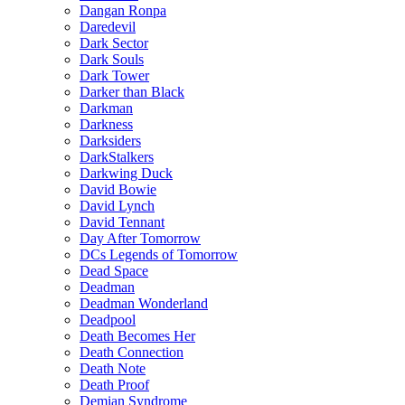
Dangan Ronpa
Daredevil
Dark Sector
Dark Souls
Dark Tower
Darker than Black
Darkman
Darkness
Darksiders
DarkStalkers
Darkwing Duck
David Bowie
David Lynch
David Tennant
Day After Tomorrow
DCs Legends of Tomorrow
Dead Space
Deadman
Deadman Wonderland
Deadpool
Death Becomes Her
Death Connection
Death Note
Death Proof
Demian Syndrome