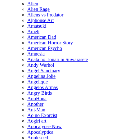
Alien
Alien Rage
Aliens vs Predator
Alphonse Art
Amatsuki
Ameli
American Dad
American Horror Story
American Psycho
Amnesia
Anata no Tonari ni Suwarasete
Andy Warhol
Angel Sanctuary
Angelina Jolie
Angelique
Angelos Armas
Angry Birds
AnoHana
Another
Ant-Man
Ao no Exorcist
Aogiri art
Apocalypse Now
Apocalyptica
Appleseed