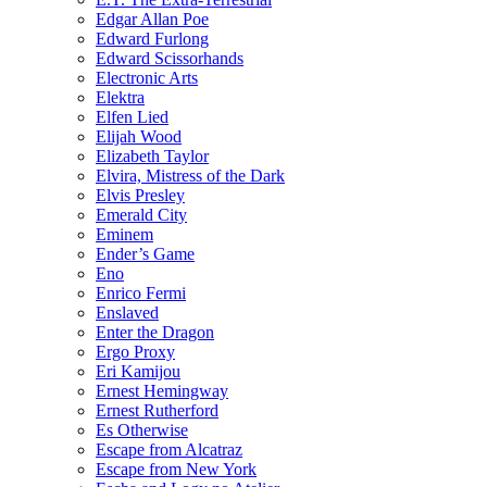
Edgar Allan Poe
Edward Furlong
Edward Scissorhands
Electronic Arts
Elektra
Elfen Lied
Elijah Wood
Elizabeth Taylor
Elvira, Mistress of the Dark
Elvis Presley
Emerald City
Eminem
Ender’s Game
Eno
Enrico Fermi
Enslaved
Enter the Dragon
Ergo Proxy
Eri Kamijou
Ernest Hemingway
Ernest Rutherford
Es Otherwise
Escape from Alcatraz
Escape from New York