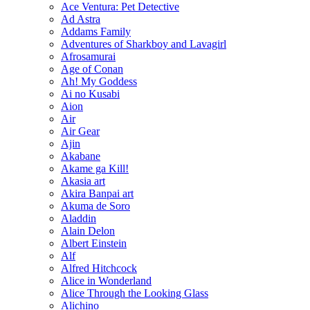
Ace Ventura: Pet Detective
Ad Astra
Addams Family
Adventures of Sharkboy and Lavagirl
Afrosamurai
Age of Conan
Ah! My Goddess
Ai no Kusabi
Aion
Air
Air Gear
Ajin
Akabane
Akame ga Kill!
Akasia art
Akira Banpai art
Akuma de Soro
Aladdin
Alain Delon
Albert Einstein
Alf
Alfred Hitchcock
Alice in Wonderland
Alice Through the Looking Glass
Alichino