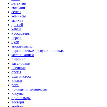
детектив
комедия
сёнен
комиксы
манхва
дисней
кавай
кроссоверы
черепа
нуар
апокалипсис
парни в очках, девушки в очках
коты и кошки
пирсинг
татуировки
военные
броня
уши и хвост
клыки
рога
принцы и принцессы
клоуны
пришельцы
вестерн
ковбои