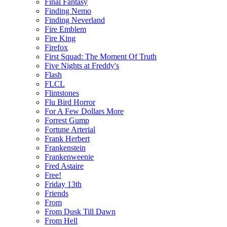
Final Fantasy
Finding Nemo
Finding Neverland
Fire Emblem
Fire King
Firefox
First Squad: The Moment Of Truth
Five Nights at Freddy's
Flash
FLCL
Flintstones
Flu Bird Horror
For A Few Dollars More
Forrest Gump
Fortune Arterial
Frank Herbert
Frankenstein
Frankenweenie
Fred Astaire
Free!
Friday 13th
Friends
From
From Dusk Till Dawn
From Hell