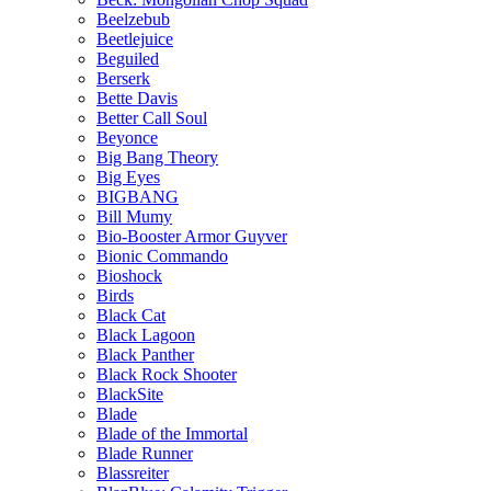
Beelzebub
Beetlejuice
Beguiled
Berserk
Bette Davis
Better Call Soul
Beyonce
Big Bang Theory
Big Eyes
BIGBANG
Bill Mumy
Bio-Booster Armor Guyver
Bionic Commando
Bioshock
Birds
Black Cat
Black Lagoon
Black Panther
Black Rock Shooter
BlackSite
Blade
Blade of the Immortal
Blade Runner
Blassreiter