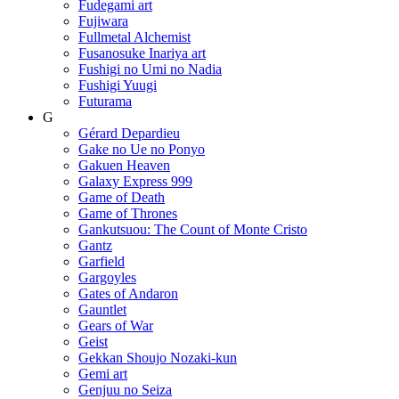
Fudegami art
Fujiwara
Fullmetal Alchemist
Fusanosuke Inariya art
Fushigi no Umi no Nadia
Fushigi Yuugi
Futurama
G
Gérard Depardieu
Gake no Ue no Ponyo
Gakuen Heaven
Galaxy Express 999
Game of Death
Game of Thrones
Gankutsuou: The Count of Monte Cristo
Gantz
Garfield
Gargoyles
Gates of Andaron
Gauntlet
Gears of War
Geist
Gekkan Shoujo Nozaki-kun
Gemi art
Genjuu no Seiza