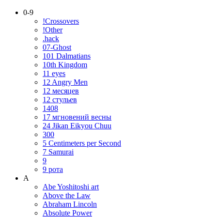
0-9
!Crossovers
!Other
.hack
07-Ghost
101 Dalmatians
10th Kingdom
11 eyes
12 Angry Men
12 месяцев
12 стульев
1408
17 мгновений весны
24 Jikan Eikyou Chuu
300
5 Centimeters per Second
7 Samurai
9
9 рота
A
Abe Yoshitoshi art
Above the Law
Abraham Lincoln
Absolute Power