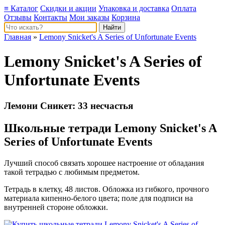
≡ Каталог
Скидки и акции
Упаковка и доставка
Оплата
Отзывы
Контакты
Мои заказы
Корзина
Главная
»
Lemony Snicket's A Series of Unfortunate Events
Lemony Snicket's A Series of
Unfortunate Events
Лемони Сникет: 33 несчастья
Школьные тетради Lemony Snicket's A
Series of Unfortunate Events
Лучший способ связать хорошее настроение от обладания
такой тетрадью c любимым предметом.
Тетрадь в клетку, 48 листов. Обложка из гибкого, прочного
материала кипенно-белого цвета; поле для подписи на
внутренней стороне обложки.