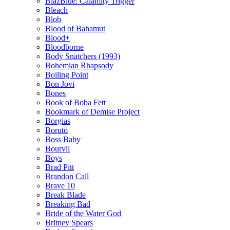
BlazBlue: Calamity Trigger
Bleach
Blob
Blood of Bahamut
Blood+
Bloodborne
Body Snatchers (1993)
Bohemian Rhapsody
Boiling Point
Bon Jovi
Bones
Book of Boba Fett
Bookmark of Demise Project
Borgias
Boruto
Boss Baby
Bourvil
Boys
Brad Pitt
Brandon Call
Brave 10
Break Blade
Breaking Bad
Bride of the Water God
Britney Spears