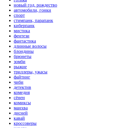
новый год, рождество
автомобили, гонки
спорт
стимпанк, парапанк
киберпанк
мистика
фентези
фантастика
длинные волосы
блондины
брюнеты
зомби
рыжие
триллеры, ужасы
файтинг
чиби
детектив
комедия
сёнен
комиксы
манхва
дисней
кавай
кроссоверы