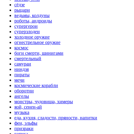
сёдзе
рыцари
ведьмы, колдуны
роботы, андроиды
супергерои
суперзлодеи
холодное оружие
огнестрельное оружие
космос
боги смерти, шинигами
смертельный
самураи
ниндзя
пираты
мечи
космические корабли
оборотни
ангелы
монстры, чудовища, химеры
яой, сенен-ай
музыка
еда, кухня, сладости, пряности, напитки
феи, эльфы
призраки
готика