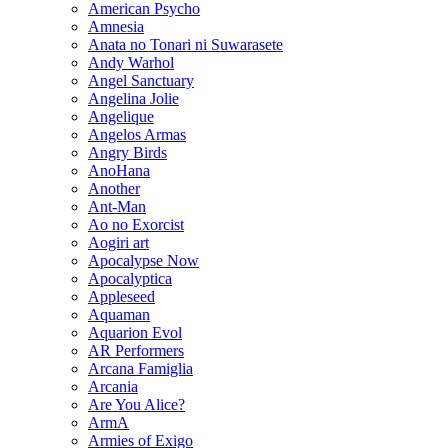
American Psycho
Amnesia
Anata no Tonari ni Suwarasete
Andy Warhol
Angel Sanctuary
Angelina Jolie
Angelique
Angelos Armas
Angry Birds
AnoHana
Another
Ant-Man
Ao no Exorcist
Aogiri art
Apocalypse Now
Apocalyptica
Appleseed
Aquaman
Aquarion Evol
AR Performers
Arcana Famiglia
Arcania
Are You Alice?
ArmA
Armies of Exigo