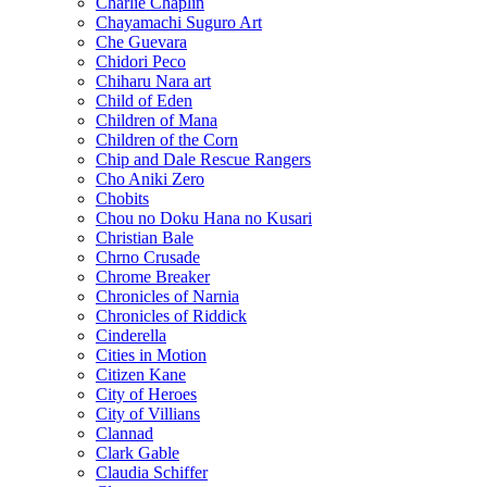
Charlie Chaplin
Chayamachi Suguro Art
Che Guevara
Chidori Peco
Chiharu Nara art
Child of Eden
Children of Mana
Children of the Corn
Chip and Dale Rescue Rangers
Cho Aniki Zero
Chobits
Chou no Doku Hana no Kusari
Christian Bale
Chrno Crusade
Chrome Breaker
Chronicles of Narnia
Chronicles of Riddick
Cinderella
Cities in Motion
Citizen Kane
City of Heroes
City of Villians
Clannad
Clark Gable
Claudia Schiffer