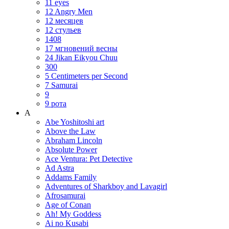
11 eyes
12 Angry Men
12 месяцев
12 стульев
1408
17 мгновений весны
24 Jikan Eikyou Chuu
300
5 Centimeters per Second
7 Samurai
9
9 рота
A
Abe Yoshitoshi art
Above the Law
Abraham Lincoln
Absolute Power
Ace Ventura: Pet Detective
Ad Astra
Addams Family
Adventures of Sharkboy and Lavagirl
Afrosamurai
Age of Conan
Ah! My Goddess
Ai no Kusabi