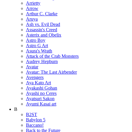
Arrietty
Arrow
Arthur C. Clarke
Aruya
Ash vs. Evil Dead
Assassin's Creed
Asterix and Obelix
Astro Boy
Astro G Art
Asura's Wrath
Attack of the Crab Monsters
Audrey Hepburn
Avatar
Avatar: The Last Airbender
Avengers
Aya Kato Art
Ayakashi Gohan
Ayashi no Ceres
Ayatsuri Sakon
Ayumi Kasai art
B
B2ST
Babylon 5
Baccano!
Back to the Future