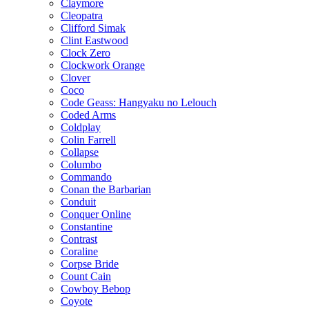
Claymore
Cleopatra
Clifford Simak
Clint Eastwood
Clock Zero
Clockwork Orange
Clover
Coco
Code Geass: Hangyaku no Lelouch
Coded Arms
Coldplay
Colin Farrell
Collapse
Columbo
Commando
Conan the Barbarian
Conduit
Conquer Online
Constantine
Contrast
Coraline
Corpse Bride
Count Cain
Cowboy Bebop
Coyote