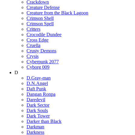
Crackdown
Creature Defense
Creature from the Black Lagoon
Crimson Shell
Crimson Spell
Critters
Crocodile Dundee
Cross Edge
Cruella
Crusty Demons
Crysis
Cyberpunk 2077
Cyborg 009
D
D.Gray-man
D.N.Angel
Daft Punk
Dangan Ronpa
Daredevil
Dark Sector
Dark Souls
Dark Tower
Darker than Black
Darkman
Darkness