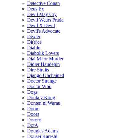
Detective Conan
Deus Ex
Devil May Cry
Devil Wears Prada
Devil X Devil
Devil's Advocate
Dexter
Di(e)ce
Diablo
Diabolik Lovers
Dial M for Murder
Didier Haudepin
Dire Straits
Django Unchained
Doctor Strange
Doctor Who
Dogs
Donkey Kong
Donten ni Warau
Doom
Doors
Dororo
DotA
Douglas Adams
Dousei Kareshi