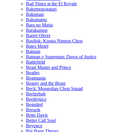
Bad Times at the El Royale
Bakemonogatari
Bakuman
Bakumatsu
Bara no Maria
Barakamon
Barret Oliver
Basilisk: Kouga Ninpou Chou
Bates Motel
Batman
Batman v Superman: Dawn of Justice
Battlefield
Beast Master and Prince
Beatles
Beatmania
Beauty and the Beast
Beck: Mongolian Chop Squad
Beelzebub
Beetlejuice
Beguiled
Berserk
Bette Davis
Better Call Soul
Beyonce
Big Bang Theory