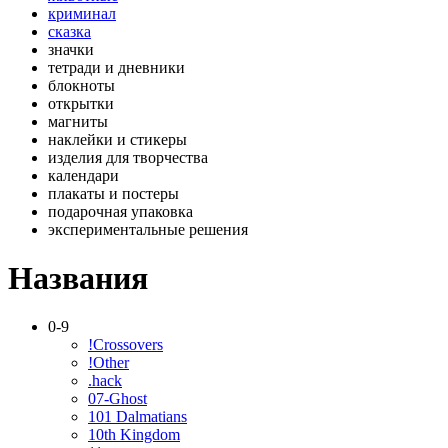
криминал
сказка
значки
тетради и дневники
блокноты
открытки
магниты
наклейки и стикеры
изделия для творчества
календари
плакаты и постеры
подарочная упаковка
экспериментальные решения
Названия
0-9
!Crossovers
!Other
.hack
07-Ghost
101 Dalmatians
10th Kingdom