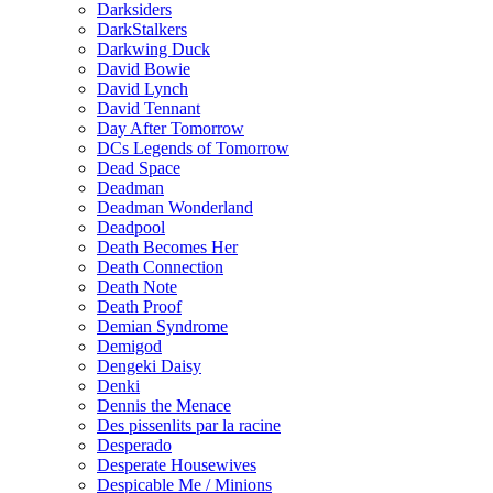
Darksiders
DarkStalkers
Darkwing Duck
David Bowie
David Lynch
David Tennant
Day After Tomorrow
DCs Legends of Tomorrow
Dead Space
Deadman
Deadman Wonderland
Deadpool
Death Becomes Her
Death Connection
Death Note
Death Proof
Demian Syndrome
Demigod
Dengeki Daisy
Denki
Dennis the Menace
Des pissenlits par la racine
Desperado
Desperate Housewives
Despicable Me / Minions