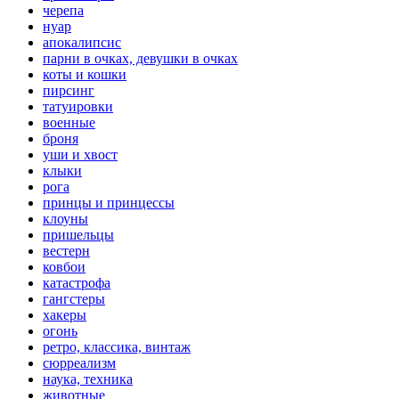
черепа
нуар
апокалипсис
парни в очках, девушки в очках
коты и кошки
пирсинг
татуировки
военные
броня
уши и хвост
клыки
рога
принцы и принцессы
клоуны
пришельцы
вестерн
ковбои
катастрофа
гангстеры
хакеры
огонь
ретро, классика, винтаж
сюрреализм
наука, техника
животные