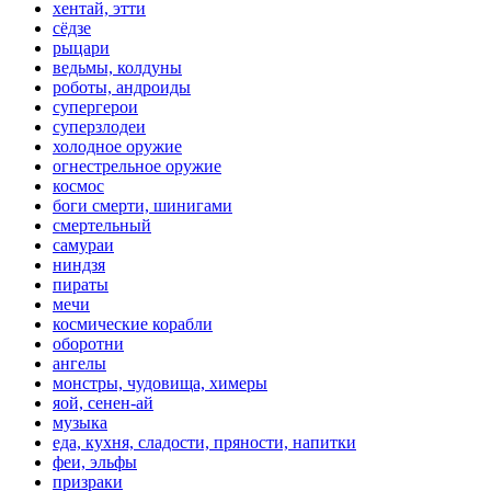
хентай, этти
сёдзе
рыцари
ведьмы, колдуны
роботы, андроиды
супергерои
суперзлодеи
холодное оружие
огнестрельное оружие
космос
боги смерти, шинигами
смертельный
самураи
ниндзя
пираты
мечи
космические корабли
оборотни
ангелы
монстры, чудовища, химеры
яой, сенен-ай
музыка
еда, кухня, сладости, пряности, напитки
феи, эльфы
призраки