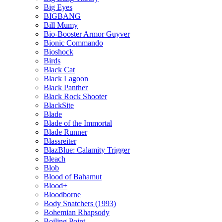
Big Eyes
BIGBANG
Bill Mumy
Bio-Booster Armor Guyver
Bionic Commando
Bioshock
Birds
Black Cat
Black Lagoon
Black Panther
Black Rock Shooter
BlackSite
Blade
Blade of the Immortal
Blade Runner
Blassreiter
BlazBlue: Calamity Trigger
Bleach
Blob
Blood of Bahamut
Blood+
Bloodborne
Body Snatchers (1993)
Bohemian Rhapsody
Boiling Point