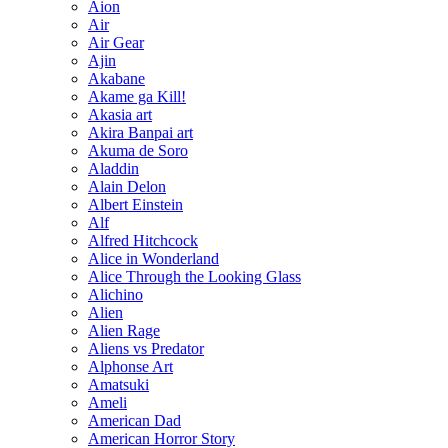
Aion
Air
Air Gear
Ajin
Akabane
Akame ga Kill!
Akasia art
Akira Banpai art
Akuma de Soro
Aladdin
Alain Delon
Albert Einstein
Alf
Alfred Hitchcock
Alice in Wonderland
Alice Through the Looking Glass
Alichino
Alien
Alien Rage
Aliens vs Predator
Alphonse Art
Amatsuki
Ameli
American Dad
American Horror Story