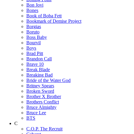
Bon Jovi
Bones
Book of Boba Fett
Bookmark of Demise Project
Borgias
Boruto
Boss Baby
Bourvil
Boys
Brad Pitt
Brandon Call
Brave 10
Break Blade
Breaking Bad
Bride of the Water God
Britney Spears
Broken Sword
Brother X Brother
Brothers Conflict
Bruce Almighty
Bruce Lee
BTS
C
C.O.P. The Recruit