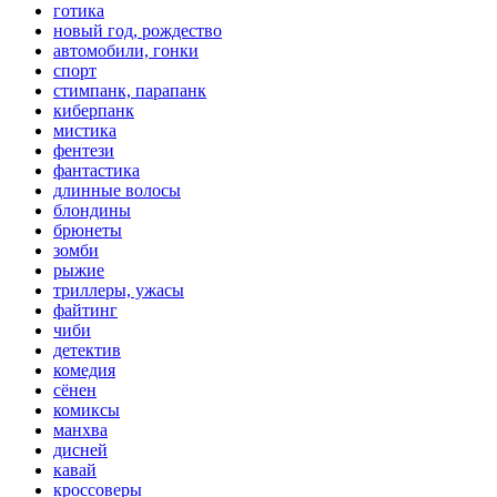
готика
новый год, рождество
автомобили, гонки
спорт
стимпанк, парапанк
киберпанк
мистика
фентези
фантастика
длинные волосы
блондины
брюнеты
зомби
рыжие
триллеры, ужасы
файтинг
чиби
детектив
комедия
сёнен
комиксы
манхва
дисней
кавай
кроссоверы