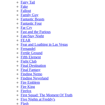
Fairy Tail
Fake
Fallout
Family Guy
Fantastic Beasts
Fantastic Four
Far Cry
Fast and the Furious
Fate/Stay Night
FEAR
Fear and Loathing in Las Vegas
Fernandel
Fertile Ground
Fifth Element
Fight Club
Final Destination
Final Fantasy
Finding Nemo
Finding Neverland
Fire Emblem
Fire King
Firefox
First Squad: The Moment Of Truth
Five Nights at Freddy's
Flash