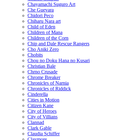
Chayamachi Suguro Art
Che Guevara
Chidori Peco
Chiharu Nara art
Child of Eden
Children of Mana
Children of the Corn
Chip and Dale Rescue Rangers
Cho Aniki Zero
Chobits
Chou no Doku Hana no Kusari
Christian Bale
Chrno Crusade
Chrome Breaker
Chronicles of Narnia
Chronicles of Riddick
Cinderella
Cities in Motion
Citizen Kane
City of Heroes
City of Villians
Clannad
Clark Gable
Claudia Schiffer
Claymore