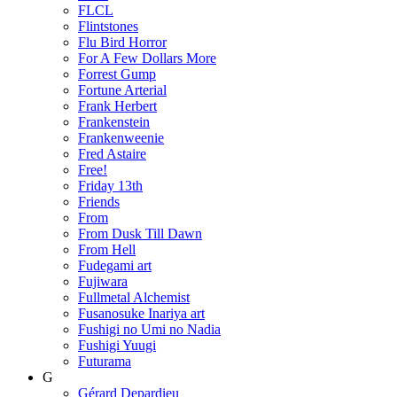
FLCL
Flintstones
Flu Bird Horror
For A Few Dollars More
Forrest Gump
Fortune Arterial
Frank Herbert
Frankenstein
Frankenweenie
Fred Astaire
Free!
Friday 13th
Friends
From
From Dusk Till Dawn
From Hell
Fudegami art
Fujiwara
Fullmetal Alchemist
Fusanosuke Inariya art
Fushigi no Umi no Nadia
Fushigi Yuugi
Futurama
G
Gérard Depardieu