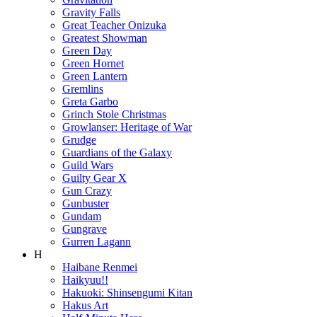
Gravity Falls
Great Teacher Onizuka
Greatest Showman
Green Day
Green Hornet
Green Lantern
Gremlins
Greta Garbo
Grinch Stole Christmas
Growlanser: Heritage of War
Grudge
Guardians of the Galaxy
Guild Wars
Guilty Gear X
Gun Crazy
Gunbuster
Gundam
Gungrave
Gurren Lagann
H
Haibane Renmei
Haikyuu!!
Hakuoki: Shinsengumi Kitan
Hakus Art