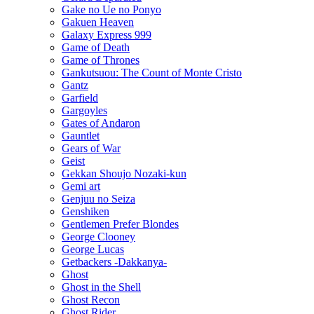
Gake no Ue no Ponyo
Gakuen Heaven
Galaxy Express 999
Game of Death
Game of Thrones
Gankutsuou: The Count of Monte Cristo
Gantz
Garfield
Gargoyles
Gates of Andaron
Gauntlet
Gears of War
Geist
Gekkan Shoujo Nozaki-kun
Gemi art
Genjuu no Seiza
Genshiken
Gentlemen Prefer Blondes
George Clooney
George Lucas
Getbackers -Dakkanya-
Ghost
Ghost in the Shell
Ghost Recon
Ghost Rider