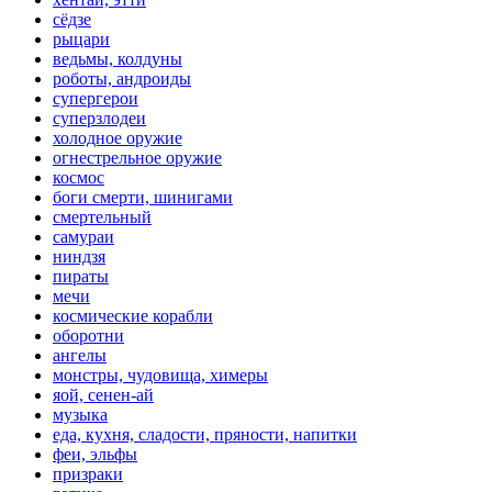
сёдзе
рыцари
ведьмы, колдуны
роботы, андроиды
супергерои
суперзлодеи
холодное оружие
огнестрельное оружие
космос
боги смерти, шинигами
смертельный
самураи
ниндзя
пираты
мечи
космические корабли
оборотни
ангелы
монстры, чудовища, химеры
яой, сенен-ай
музыка
еда, кухня, сладости, пряности, напитки
феи, эльфы
призраки