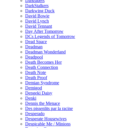
Darksiders
DarkStalkers
Darkwing Duck
David Bowie
David Lynch
David Tennant
Day After Tomorrow
DCs Legends of Tomorrow
Dead Space
Deadman
Deadman Wonderland
Deadpool
Death Becomes Her
Death Connection
Death Note
Death Proof
Demian Syndrome
Demigod
Dengeki Daisy
Denki
Dennis the Menace
Des pissenlits par la racine
Desperado
Desperate Housewives
Despicable Me / Minions