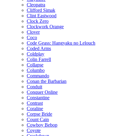
Cleopatra
Clifford Simak
Clint Eastwood
Clock Zero
Clockwork Orange
Clover
Coco
Code Geass: Hangyaku no Lelouch
Coded Arms
Coldplay
Colin Farrell
Collapse
Columbo
Commando
Conan the Barbarian
Conduit
Conquer Online
Constantine
Contrast
Coraline
Corpse Bride
Count Cain
Cowboy Bebop
Coyote
Crackdown