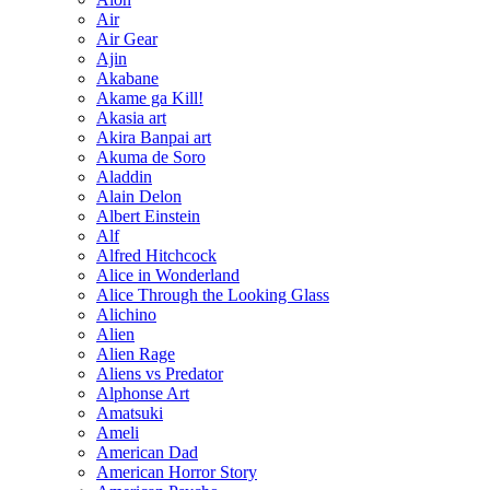
Air
Air Gear
Ajin
Akabane
Akame ga Kill!
Akasia art
Akira Banpai art
Akuma de Soro
Aladdin
Alain Delon
Albert Einstein
Alf
Alfred Hitchcock
Alice in Wonderland
Alice Through the Looking Glass
Alichino
Alien
Alien Rage
Aliens vs Predator
Alphonse Art
Amatsuki
Ameli
American Dad
American Horror Story