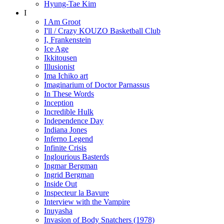
Hyung-Tae Kim
I
I Am Groot
I'll / Crazy KOUZO Basketball Club
I, Frankenstein
Ice Age
Ikkitousen
Illusionist
Ima Ichiko art
Imaginarium of Doctor Parnassus
In These Words
Inception
Incredible Hulk
Independence Day
Indiana Jones
Inferno Legend
Infinite Crisis
Inglourious Basterds
Ingmar Bergman
Ingrid Bergman
Inside Out
Inspecteur la Bavure
Interview with the Vampire
Inuyasha
Invasion of Body Snatchers (1978)