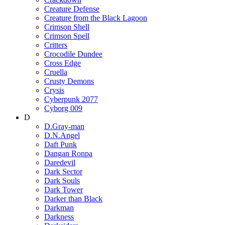
Creature Defense
Creature from the Black Lagoon
Crimson Shell
Crimson Spell
Critters
Crocodile Dundee
Cross Edge
Cruella
Crusty Demons
Crysis
Cyberpunk 2077
Cyborg 009
D
D.Gray-man
D.N.Angel
Daft Punk
Dangan Ronpa
Daredevil
Dark Sector
Dark Souls
Dark Tower
Darker than Black
Darkman
Darkness