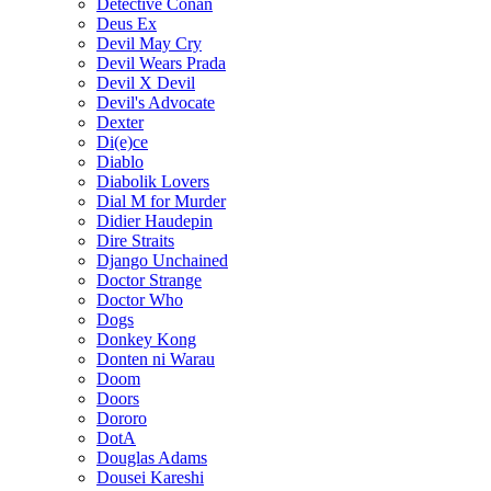
Detective Conan
Deus Ex
Devil May Cry
Devil Wears Prada
Devil X Devil
Devil's Advocate
Dexter
Di(e)ce
Diablo
Diabolik Lovers
Dial M for Murder
Didier Haudepin
Dire Straits
Django Unchained
Doctor Strange
Doctor Who
Dogs
Donkey Kong
Donten ni Warau
Doom
Doors
Dororo
DotA
Douglas Adams
Dousei Kareshi