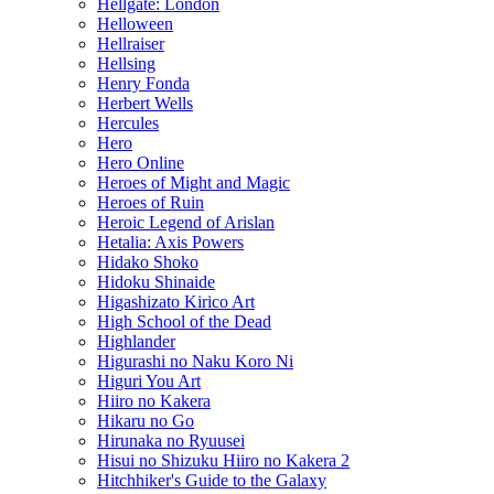
Hellgate: London
Helloween
Hellraiser
Hellsing
Henry Fonda
Herbert Wells
Hercules
Hero
Hero Online
Heroes of Might and Magic
Heroes of Ruin
Heroic Legend of Arislan
Hetalia: Axis Powers
Hidako Shoko
Hidoku Shinaide
Higashizato Kirico Art
High School of the Dead
Highlander
Higurashi no Naku Koro Ni
Higuri You Art
Hiiro no Kakera
Hikaru no Go
Hirunaka no Ryuusei
Hisui no Shizuku Hiiro no Kakera 2
Hitchhiker's Guide to the Galaxy