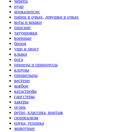
черепа
нуар
апокалипсис
парни в очках, девушки в очках
коты и кошки
пирсинг
татуировки
военные
броня
уши и хвост
клыки
рога
принцы и принцессы
клоуны
пришельцы
вестерн
ковбои
катастрофа
гангстеры
хакеры
огонь
ретро, классика, винтаж
сюрреализм
наука, техника
животные