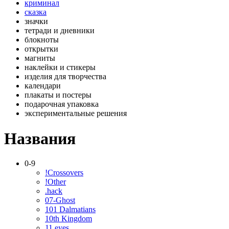
криминал
сказка
значки
тетради и дневники
блокноты
открытки
магниты
наклейки и стикеры
изделия для творчества
календари
плакаты и постеры
подарочная упаковка
экспериментальные решения
Названия
0-9
!Crossovers
!Other
.hack
07-Ghost
101 Dalmatians
10th Kingdom
11 eyes