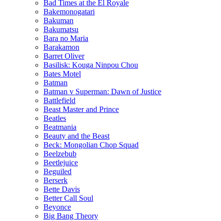
Bad Times at the El Royale
Bakemonogatari
Bakuman
Bakumatsu
Bara no Maria
Barakamon
Barret Oliver
Basilisk: Kouga Ninpou Chou
Bates Motel
Batman
Batman v Superman: Dawn of Justice
Battlefield
Beast Master and Prince
Beatles
Beatmania
Beauty and the Beast
Beck: Mongolian Chop Squad
Beelzebub
Beetlejuice
Beguiled
Berserk
Bette Davis
Better Call Soul
Beyonce
Big Bang Theory