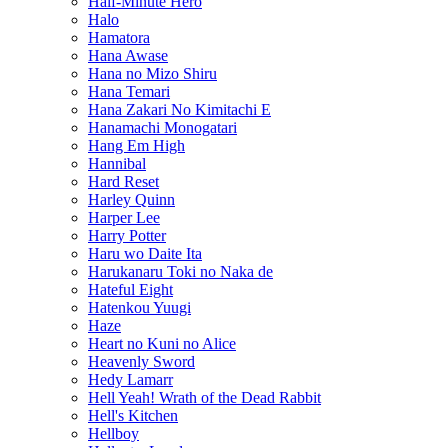
Half-Minute Hero
Halo
Hamatora
Hana Awase
Hana no Mizo Shiru
Hana Temari
Hana Zakari No Kimitachi E
Hanamachi Monogatari
Hang Em High
Hannibal
Hard Reset
Harley Quinn
Harper Lee
Harry Potter
Haru wo Daite Ita
Harukanaru Toki no Naka de
Hateful Eight
Hatenkou Yuugi
Haze
Heart no Kuni no Alice
Heavenly Sword
Hedy Lamarr
Hell Yeah! Wrath of the Dead Rabbit
Hell's Kitchen
Hellboy