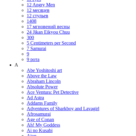
12 Angry Men
12 месяцев
12 стульев
1408
17 мгновений весны
24 Jikan Eikyou Chuu
300
5 Centimeters per Second
7 Samurai
9
9 рота
A
Abe Yoshitoshi art
Above the Law
Abraham Lincoln
Absolute Power
Ace Ventura: Pet Detective
Ad Astra
Addams Family
Adventures of Sharkboy and Lavagirl
Afrosamurai
Age of Conan
Ah! My Goddess
Ai no Kusabi
Aion