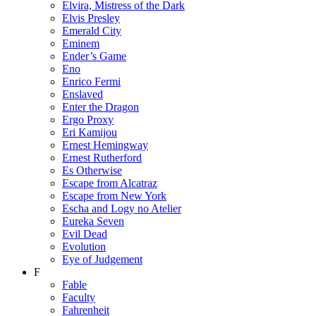
Elvira, Mistress of the Dark
Elvis Presley
Emerald City
Eminem
Ender’s Game
Eno
Enrico Fermi
Enslaved
Enter the Dragon
Ergo Proxy
Eri Kamijou
Ernest Hemingway
Ernest Rutherford
Es Otherwise
Escape from Alcatraz
Escape from New York
Escha and Logy no Atelier
Eureka Seven
Evil Dead
Evolution
Eye of Judgement
F
Fable
Faculty
Fahrenheit