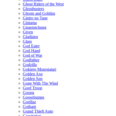
Ghost Riders of the West
Ghostbusters
Ghosts and Goblins
Giniro no Tane
Gintama
Gisaengchung
Given
Gladiator
Glass
God Eater
God Hand
God of War
Godfather
Godzilla
Gokinjo Monogatari
Golden Axe
Golden Sun
Gone With The Wind
Goof Troop
Goong
Goosebumps
Gorillaz
Gotham
Grand Thieft Auto
Gravitation