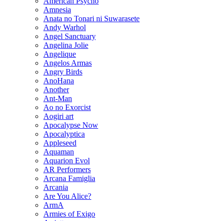
American Psycho
Amnesia
Anata no Tonari ni Suwarasete
Andy Warhol
Angel Sanctuary
Angelina Jolie
Angelique
Angelos Armas
Angry Birds
AnoHana
Another
Ant-Man
Ao no Exorcist
Aogiri art
Apocalypse Now
Apocalyptica
Appleseed
Aquaman
Aquarion Evol
AR Performers
Arcana Famiglia
Arcania
Are You Alice?
ArmA
Armies of Exigo