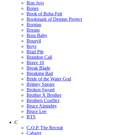
Bon Jovi
Bones
Book of Boba Fett
Bookmark of Demise Project
Borgias
Boruto
Boss Baby
Bourvil
Boys
Brad Pitt
Brandon Call
Brave 10
Break Blade
Breaking Bad
Bride of the Water God
Britney Spears
Broken Sword
Brother X Brother
Brothers Conflict
Bruce Almighty
Bruce Lee
BTS
C
C.O.P. The Recruit
Cabaret