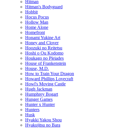
Hitman
Hitman's Bodyguard
Hobbit
Hocus Pocus
Hollow Man
Home Alone
Homefront
Honami Yukine Art
Honey and Clover
Hoozuki no Reitetsu
Hoshi o Ou Kodomo
Houkago no Pleiades
House of Frankenstein
House, M.D.
How to Train Your Dragon
Howard Phillips Lovecraft
Howl's Moving Castle
Hugh Jackman
Humphrey Bogart
Hunger Games
Hunter x Hunter
Hunters
Husk
Hyakki Yakou Shou
Hyakujitsu no Bara