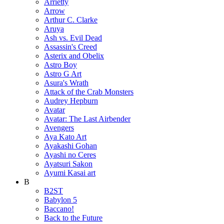
Arrietty
Arrow
Arthur C. Clarke
Aruya
Ash vs. Evil Dead
Assassin's Creed
Asterix and Obelix
Astro Boy
Astro G Art
Asura's Wrath
Attack of the Crab Monsters
Audrey Hepburn
Avatar
Avatar: The Last Airbender
Avengers
Aya Kato Art
Ayakashi Gohan
Ayashi no Ceres
Ayatsuri Sakon
Ayumi Kasai art
B
B2ST
Babylon 5
Baccano!
Back to the Future