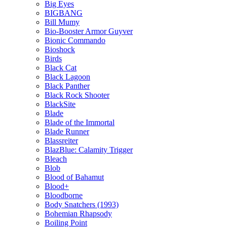
Big Eyes
BIGBANG
Bill Mumy
Bio-Booster Armor Guyver
Bionic Commando
Bioshock
Birds
Black Cat
Black Lagoon
Black Panther
Black Rock Shooter
BlackSite
Blade
Blade of the Immortal
Blade Runner
Blassreiter
BlazBlue: Calamity Trigger
Bleach
Blob
Blood of Bahamut
Blood+
Bloodborne
Body Snatchers (1993)
Bohemian Rhapsody
Boiling Point