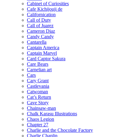
Cabinet of Curiosities
Cafe Kichijouji de
Californication
Call of Duty
Call of Juarez
Cameron Diaz
Candy Candy
Cantarella
Captain America
Captain Marvel
Card Captor Sakura
Care Bears
Carnelian art
Cars
Cary Grant
Castlevania
Catwoman
Cat’s Return
Cave Story
Chainsaw-man
Chalk Karasu Illustrations
Chaos Legion
Chapter 27
Charlie and the Chocolate Factory
Charlie Chaplin