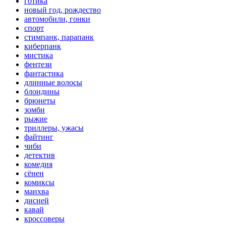
готика
новый год, рождество
автомобили, гонки
спорт
стимпанк, парапанк
киберпанк
мистика
фентези
фантастика
длинные волосы
блондины
брюнеты
зомби
рыжие
триллеры, ужасы
файтинг
чиби
детектив
комедия
сёнен
комиксы
манхва
дисней
кавай
кроссоверы