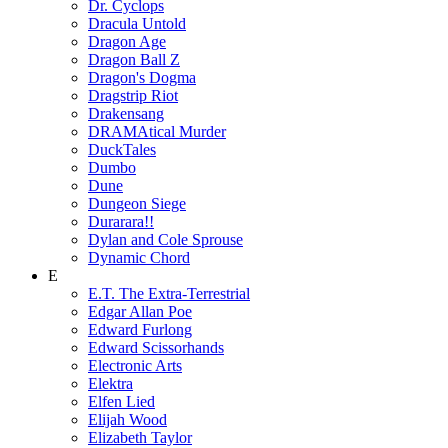
Dr. Cyclops
Dracula Untold
Dragon Age
Dragon Ball Z
Dragon's Dogma
Dragstrip Riot
Drakensang
DRAMAtical Murder
DuckTales
Dumbo
Dune
Dungeon Siege
Durarara!!
Dylan and Cole Sprouse
Dynamic Chord
E
E.T. The Extra-Terrestrial
Edgar Allan Poe
Edward Furlong
Edward Scissorhands
Electronic Arts
Elektra
Elfen Lied
Elijah Wood
Elizabeth Taylor