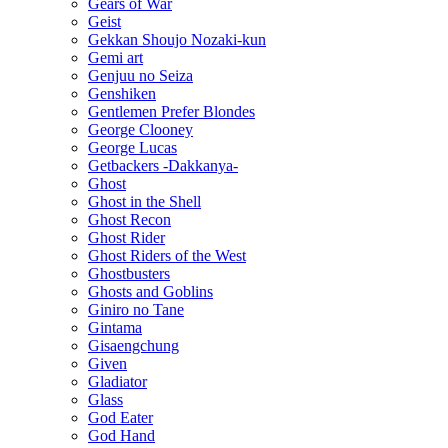
Gears of War
Geist
Gekkan Shoujo Nozaki-kun
Gemi art
Genjuu no Seiza
Genshiken
Gentlemen Prefer Blondes
George Clooney
George Lucas
Getbackers -Dakkanya-
Ghost
Ghost in the Shell
Ghost Recon
Ghost Rider
Ghost Riders of the West
Ghostbusters
Ghosts and Goblins
Giniro no Tane
Gintama
Gisaengchung
Given
Gladiator
Glass
God Eater
God Hand