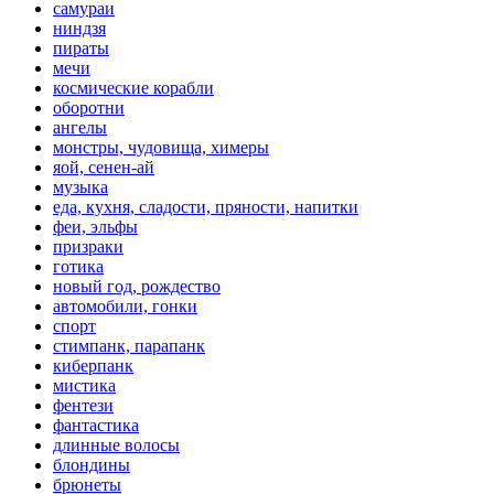
самураи
ниндзя
пираты
мечи
космические корабли
оборотни
ангелы
монстры, чудовища, химеры
яой, сенен-ай
музыка
еда, кухня, сладости, пряности, напитки
феи, эльфы
призраки
готика
новый год, рождество
автомобили, гонки
спорт
стимпанк, парапанк
киберпанк
мистика
фентези
фантастика
длинные волосы
блондины
брюнеты