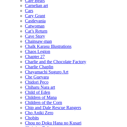
Care Bears
Carnelian art
Cars
Cary Grant
Castlevania
Catwoman
Cat’s Return
Cave Story
Chainsaw-man
Chalk Karasu Illustrations
Chaos Legion
Chapter 27
Charlie and the Chocolate Factory
Charlie Chaplin
Chayamachi Suguro Art
Che Guevara
Chidori Peco
Chiharu Nara art
Child of Eden
Children of Mana
Children of the Corn
Chip and Dale Rescue Rangers
Cho Aniki Zero
Chobits
Chou no Doku Hana no Kusari