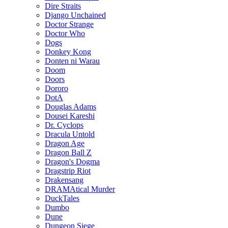
Dire Straits
Django Unchained
Doctor Strange
Doctor Who
Dogs
Donkey Kong
Donten ni Warau
Doom
Doors
Dororo
DotA
Douglas Adams
Dousei Kareshi
Dr. Cyclops
Dracula Untold
Dragon Age
Dragon Ball Z
Dragon's Dogma
Dragstrip Riot
Drakensang
DRAMAtical Murder
DuckTales
Dumbo
Dune
Dungeon Siege