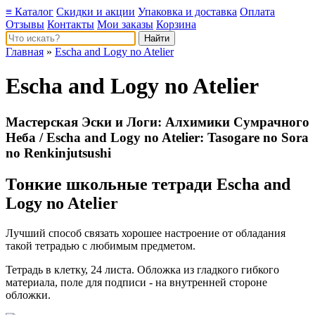
≡ Каталог
Скидки и акции
Упаковка и доставка
Оплата
Отзывы
Контакты
Мои заказы
Корзина
Главная
»
Escha and Logy no Atelier
Escha and Logy no Atelier
Мастерская Эски и Логи: Алхимики Сумрачного
Неба / Escha and Logy no Atelier: Tasogare no Sora
no Renkinjutsushi
Тонкие школьные тетради Escha and
Logy no Atelier
Лучший способ связать хорошее настроение от обладания
такой тетрадью c любимым предметом.
Тетрадь в клетку, 24 листа. Обложка из гладкого гибкого
материала, поле для подписи - на внутренней стороне
обложки.