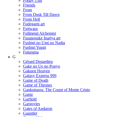
Friday 13th
Friends
From
From Dusk Till Dawn
From Hell
Fudegami art
Fujiwara
Fullmetal Alchemist
Fusanosuke Inariya art
Fushigi no Umi no Nadia
Fushigi Yuugi
Futurama
G
Gérard Depardieu
Gake no Ue no Ponyo
Gakuen Heaven
Galaxy Express 999
Game of Death
Game of Thrones
Gankutsuou: The Count of Monte Cristo
Gantz
Garfield
Gargoyles
Gates of Andaron
Gauntlet