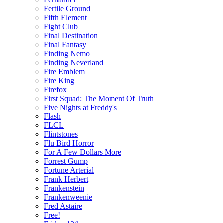
Fertile Ground
Fifth Element
Fight Club
Final Destination
Final Fantasy
Finding Nemo
Finding Neverland
Fire Emblem
Fire King
Firefox
First Squad: The Moment Of Truth
Five Nights at Freddy's
Flash
FLCL
Flintstones
Flu Bird Horror
For A Few Dollars More
Forrest Gump
Fortune Arterial
Frank Herbert
Frankenstein
Frankenweenie
Fred Astaire
Free!