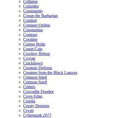
Collapse
Columbo
Commando
Conan the Barbarian
Conduit
Conquer Online
Constantine
Contrast
Coraline
Corpse Bride
Count Cain
Cowboy Bebop
Coyote
Crackdown
Creature Defense
Creature from the Black Lagoon
Crimson Shell
Crimson Spell
Critters
Crocodile Dundee
Cross Edge
Cruella
Crusty Demons
Crysis
Cyberpunk 2077