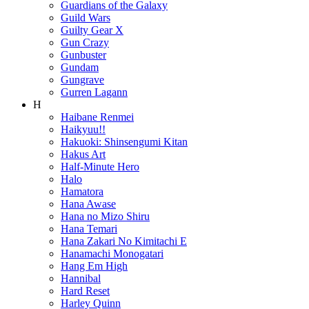
Guardians of the Galaxy
Guild Wars
Guilty Gear X
Gun Crazy
Gunbuster
Gundam
Gungrave
Gurren Lagann
H
Haibane Renmei
Haikyuu!!
Hakuoki: Shinsengumi Kitan
Hakus Art
Half-Minute Hero
Halo
Hamatora
Hana Awase
Hana no Mizo Shiru
Hana Temari
Hana Zakari No Kimitachi E
Hanamachi Monogatari
Hang Em High
Hannibal
Hard Reset
Harley Quinn