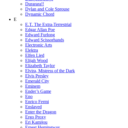
Durarara!!
Dylan and Cole Sprouse
Dynamic Chord
E
E.T. The Extra-Terrestrial
Edgar Allan Poe
Edward Furlong
Edward Scissorhands
Electronic Arts
Elektra
Elfen Lied
Elijah Wood
Elizabeth Taylor
Elvira, Mistress of the Dark
Elvis Presley
Emerald City
Eminem
Ender’s Game
Eno
Enrico Fermi
Enslaved
Enter the Dragon
Ergo Proxy
Eri Kamijou
Ernest Hemingway