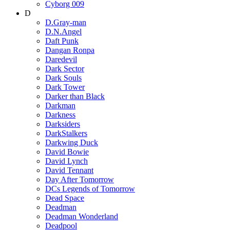
Cyborg 009
D
D.Gray-man
D.N.Angel
Daft Punk
Dangan Ronpa
Daredevil
Dark Sector
Dark Souls
Dark Tower
Darker than Black
Darkman
Darkness
Darksiders
DarkStalkers
Darkwing Duck
David Bowie
David Lynch
David Tennant
Day After Tomorrow
DCs Legends of Tomorrow
Dead Space
Deadman
Deadman Wonderland
Deadpool