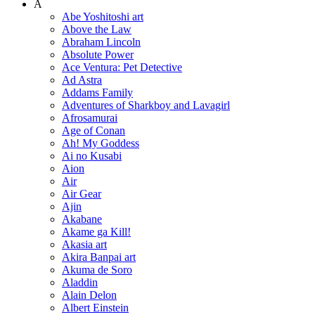
A
Abe Yoshitoshi art
Above the Law
Abraham Lincoln
Absolute Power
Ace Ventura: Pet Detective
Ad Astra
Addams Family
Adventures of Sharkboy and Lavagirl
Afrosamurai
Age of Conan
Ah! My Goddess
Ai no Kusabi
Aion
Air
Air Gear
Ajin
Akabane
Akame ga Kill!
Akasia art
Akira Banpai art
Akuma de Soro
Aladdin
Alain Delon
Albert Einstein