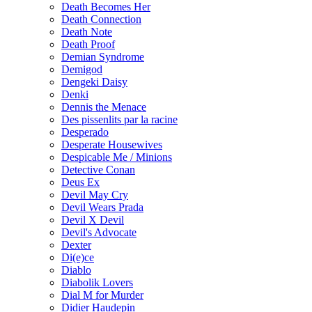
Death Becomes Her
Death Connection
Death Note
Death Proof
Demian Syndrome
Demigod
Dengeki Daisy
Denki
Dennis the Menace
Des pissenlits par la racine
Desperado
Desperate Housewives
Despicable Me / Minions
Detective Conan
Deus Ex
Devil May Cry
Devil Wears Prada
Devil X Devil
Devil's Advocate
Dexter
Di(e)ce
Diablo
Diabolik Lovers
Dial M for Murder
Didier Haudepin