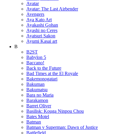
Avatar
Avatar: The Last Airbender
Avengers
Aya Kato Art
Ayakashi Gohan
Ayashi no Ceres
Ayatsuri Sakon
Ayumi Kasai art
B
B2ST
Babylon 5
Baccano!
Back to the Future
Bad Times at the El Royale
Bakemonogatari
Bakuman
Bakumatsu
Bara no Maria
Barakamon
Barret Oliver
Basilisk: Kouga Ninpou Chou
Bates Motel
Batman
Batman v Superman: Dawn of Justice
Battlefield