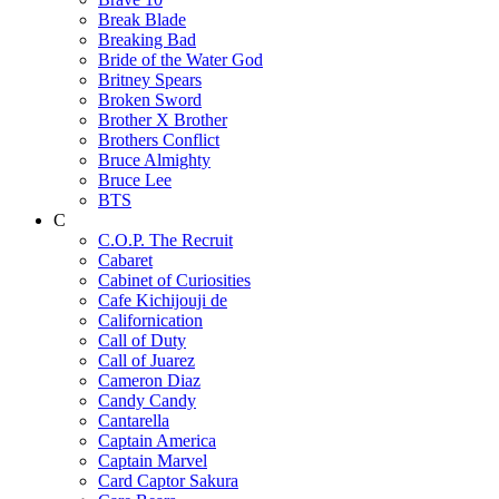
Break Blade
Breaking Bad
Bride of the Water God
Britney Spears
Broken Sword
Brother X Brother
Brothers Conflict
Bruce Almighty
Bruce Lee
BTS
C
C.O.P. The Recruit
Cabaret
Cabinet of Curiosities
Cafe Kichijouji de
Californication
Call of Duty
Call of Juarez
Cameron Diaz
Candy Candy
Cantarella
Captain America
Captain Marvel
Card Captor Sakura