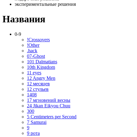
экспериментальные решения
Названия
0-9
!Crossovers
!Other
.hack
07-Ghost
101 Dalmatians
10th Kingdom
11 eyes
12 Angry Men
12 месяцев
12 стульев
1408
17 мгновений весны
24 Jikan Eikyou Chuu
300
5 Centimeters per Second
7 Samurai
9
9 рота