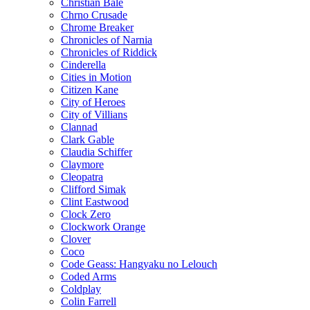
Christian Bale
Chrno Crusade
Chrome Breaker
Chronicles of Narnia
Chronicles of Riddick
Cinderella
Cities in Motion
Citizen Kane
City of Heroes
City of Villians
Clannad
Clark Gable
Claudia Schiffer
Claymore
Cleopatra
Clifford Simak
Clint Eastwood
Clock Zero
Clockwork Orange
Clover
Coco
Code Geass: Hangyaku no Lelouch
Coded Arms
Coldplay
Colin Farrell