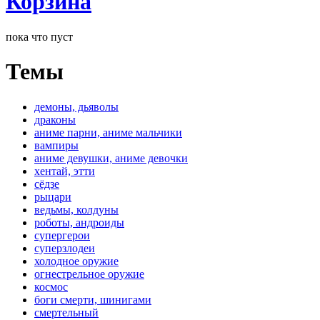
Корзина
пока что пуст
Темы
демоны, дьяволы
драконы
аниме парни, аниме мальчики
вампиры
аниме девушки, аниме девочки
хентай, этти
сёдзе
рыцари
ведьмы, колдуны
роботы, андроиды
супергерои
суперзлодеи
холодное оружие
огнестрельное оружие
космос
боги смерти, шинигами
смертельный