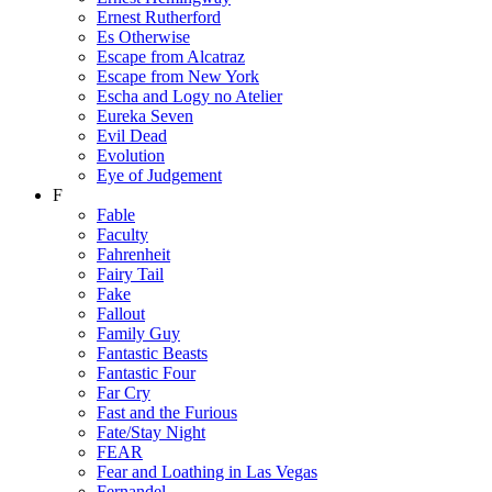
Ernest Rutherford
Es Otherwise
Escape from Alcatraz
Escape from New York
Escha and Logy no Atelier
Eureka Seven
Evil Dead
Evolution
Eye of Judgement
F
Fable
Faculty
Fahrenheit
Fairy Tail
Fake
Fallout
Family Guy
Fantastic Beasts
Fantastic Four
Far Cry
Fast and the Furious
Fate/Stay Night
FEAR
Fear and Loathing in Las Vegas
Fernandel