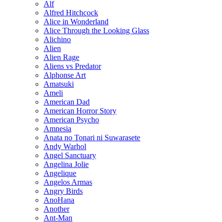
Alf
Alfred Hitchcock
Alice in Wonderland
Alice Through the Looking Glass
Alichino
Alien
Alien Rage
Aliens vs Predator
Alphonse Art
Amatsuki
Ameli
American Dad
American Horror Story
American Psycho
Amnesia
Anata no Tonari ni Suwarasete
Andy Warhol
Angel Sanctuary
Angelina Jolie
Angelique
Angelos Armas
Angry Birds
AnoHana
Another
Ant-Man