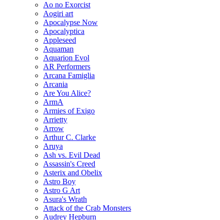
Ao no Exorcist
Aogiri art
Apocalypse Now
Apocalyptica
Appleseed
Aquaman
Aquarion Evol
AR Performers
Arcana Famiglia
Arcania
Are You Alice?
ArmA
Armies of Exigo
Arrietty
Arrow
Arthur C. Clarke
Aruya
Ash vs. Evil Dead
Assassin's Creed
Asterix and Obelix
Astro Boy
Astro G Art
Asura's Wrath
Attack of the Crab Monsters
Audrey Hepburn