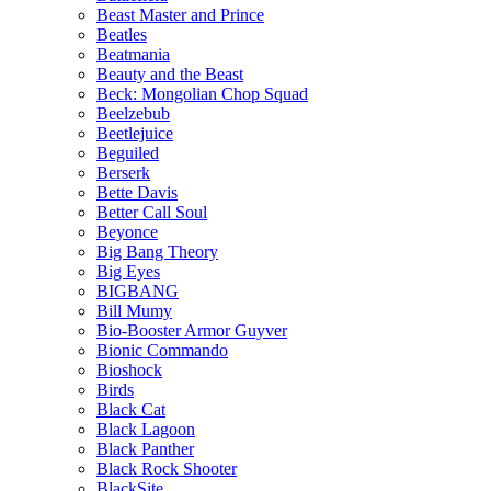
Beast Master and Prince
Beatles
Beatmania
Beauty and the Beast
Beck: Mongolian Chop Squad
Beelzebub
Beetlejuice
Beguiled
Berserk
Bette Davis
Better Call Soul
Beyonce
Big Bang Theory
Big Eyes
BIGBANG
Bill Mumy
Bio-Booster Armor Guyver
Bionic Commando
Bioshock
Birds
Black Cat
Black Lagoon
Black Panther
Black Rock Shooter
BlackSite