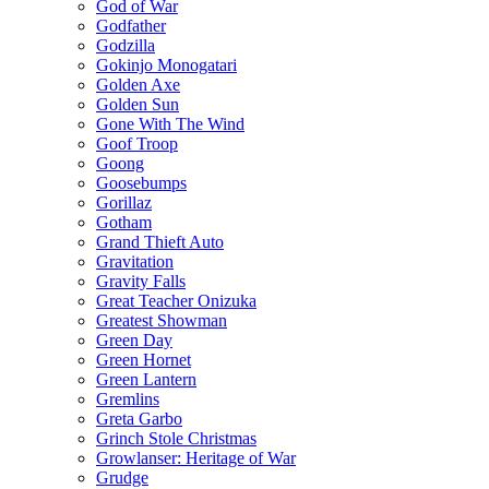
God of War
Godfather
Godzilla
Gokinjo Monogatari
Golden Axe
Golden Sun
Gone With The Wind
Goof Troop
Goong
Goosebumps
Gorillaz
Gotham
Grand Thieft Auto
Gravitation
Gravity Falls
Great Teacher Onizuka
Greatest Showman
Green Day
Green Hornet
Green Lantern
Gremlins
Greta Garbo
Grinch Stole Christmas
Growlanser: Heritage of War
Grudge