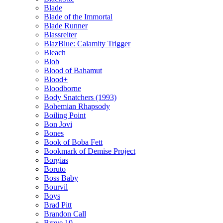
Blade
Blade of the Immortal
Blade Runner
Blassreiter
BlazBlue: Calamity Trigger
Bleach
Blob
Blood of Bahamut
Blood+
Bloodborne
Body Snatchers (1993)
Bohemian Rhapsody
Boiling Point
Bon Jovi
Bones
Book of Boba Fett
Bookmark of Demise Project
Borgias
Boruto
Boss Baby
Bourvil
Boys
Brad Pitt
Brandon Call
Brave 10