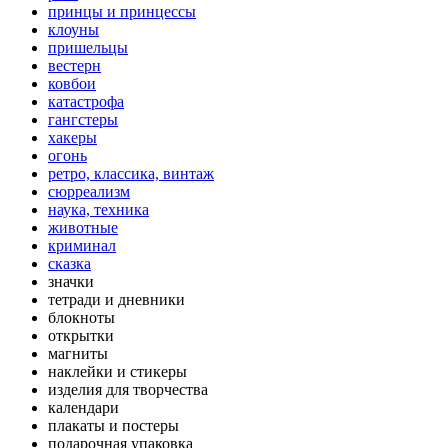
принцы и принцессы
клоуны
пришельцы
вестерн
ковбои
катастрофа
гангстеры
хакеры
огонь
ретро, классика, винтаж
сюрреализм
наука, техника
животные
криминал
сказка
значки
тетради и дневники
блокноты
открытки
магниты
наклейки и стикеры
изделия для творчества
календари
плакаты и постеры
подарочная упаковка