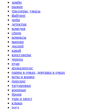
зомби
рыжие
триллеры, ужасы
файтинг
чиби
детектив
комедия
сёнен
комиксы
манхва
дисней
кавай
кроссоверы
черепа
нуар
апокалипсис
парни в очках, девушки в очках
коты и кошки
пирсинг
татуировки
военные
броня
уши и хвост
клыки
рога