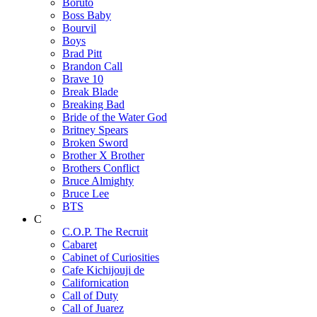
Boruto
Boss Baby
Bourvil
Boys
Brad Pitt
Brandon Call
Brave 10
Break Blade
Breaking Bad
Bride of the Water God
Britney Spears
Broken Sword
Brother X Brother
Brothers Conflict
Bruce Almighty
Bruce Lee
BTS
C
C.O.P. The Recruit
Cabaret
Cabinet of Curiosities
Cafe Kichijouji de
Californication
Call of Duty
Call of Juarez