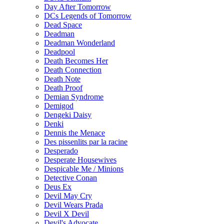
Day After Tomorrow
DCs Legends of Tomorrow
Dead Space
Deadman
Deadman Wonderland
Deadpool
Death Becomes Her
Death Connection
Death Note
Death Proof
Demian Syndrome
Demigod
Dengeki Daisy
Denki
Dennis the Menace
Des pissenlits par la racine
Desperado
Desperate Housewives
Despicable Me / Minions
Detective Conan
Deus Ex
Devil May Cry
Devil Wears Prada
Devil X Devil
Devil's Advocate