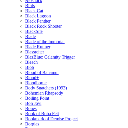
Bioshock
Birds
Black Cat
Black Lagoon
Black Panther
Black Rock Shooter
BlackSite
Blade
Blade of the Immortal
Blade Runner
Blassreiter
BlazBlue: Calamity Trigger
Bleach
Blob
Blood of Bahamut
Blood+
Bloodborne
Body Snatchers (1993)
Bohemian Rhapsody
Boiling Point
Bon Jovi
Bones
Book of Boba Fett
Bookmark of Demise Project
Borgias