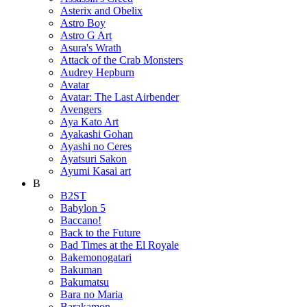
Asterix and Obelix
Astro Boy
Astro G Art
Asura's Wrath
Attack of the Crab Monsters
Audrey Hepburn
Avatar
Avatar: The Last Airbender
Avengers
Aya Kato Art
Ayakashi Gohan
Ayashi no Ceres
Ayatsuri Sakon
Ayumi Kasai art
B
B2ST
Babylon 5
Baccano!
Back to the Future
Bad Times at the El Royale
Bakemonogatari
Bakuman
Bakumatsu
Bara no Maria
Barakamon