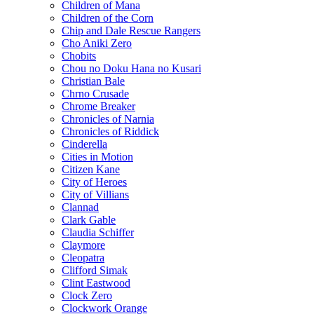
Children of Mana
Children of the Corn
Chip and Dale Rescue Rangers
Cho Aniki Zero
Chobits
Chou no Doku Hana no Kusari
Christian Bale
Chrno Crusade
Chrome Breaker
Chronicles of Narnia
Chronicles of Riddick
Cinderella
Cities in Motion
Citizen Kane
City of Heroes
City of Villians
Clannad
Clark Gable
Claudia Schiffer
Claymore
Cleopatra
Clifford Simak
Clint Eastwood
Clock Zero
Clockwork Orange