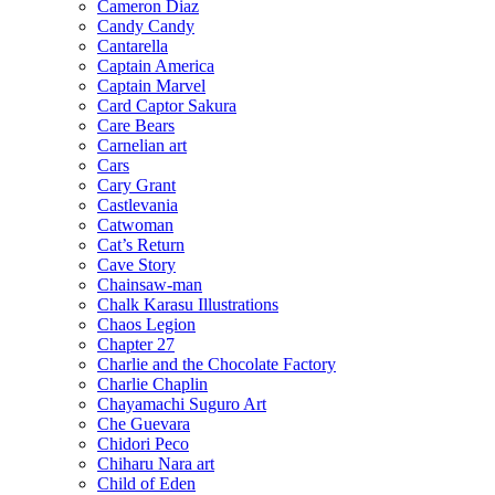
Cameron Diaz
Candy Candy
Cantarella
Captain America
Captain Marvel
Card Captor Sakura
Care Bears
Carnelian art
Cars
Cary Grant
Castlevania
Catwoman
Cat’s Return
Cave Story
Chainsaw-man
Chalk Karasu Illustrations
Chaos Legion
Chapter 27
Charlie and the Chocolate Factory
Charlie Chaplin
Chayamachi Suguro Art
Che Guevara
Chidori Peco
Chiharu Nara art
Child of Eden