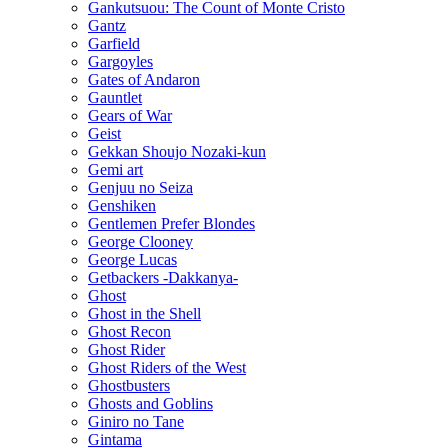
Gankutsuou: The Count of Monte Cristo
Gantz
Garfield
Gargoyles
Gates of Andaron
Gauntlet
Gears of War
Geist
Gekkan Shoujo Nozaki-kun
Gemi art
Genjuu no Seiza
Genshiken
Gentlemen Prefer Blondes
George Clooney
George Lucas
Getbackers -Dakkanya-
Ghost
Ghost in the Shell
Ghost Recon
Ghost Rider
Ghost Riders of the West
Ghostbusters
Ghosts and Goblins
Giniro no Tane
Gintama