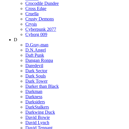
Crocodile Dundee
Cross Edge
Cruella
Crusty Demons
Crysis
Cyberpunk 2077
Cyborg 009
D
D.Gray-man
D.N.Angel
Daft Punk
Dangan Ronpa
Daredevil
Dark Sector
Dark Souls
Dark Tower
Darker than Black
Darkman
Darkness
Darksiders
DarkStalkers
Darkwing Duck
David Bowie
David Lynch
David Tennant