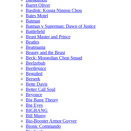
Barret Oliver
Basilisk: Kouga Ninpou Chou
Bates Motel
Batman
Batman v Superman: Dawn of Justice
Battlefield
Beast Master and Prince
Beatles
Beatmania
Beauty and the Beast
Beck: Mongolian Chop Squad
Beelzebub
Beetlejuice
Beguiled
Berserk
Bette Davis
Better Call Soul
Beyonce
Big Bang Theory
Big Eyes
BIGBANG
Bill Mumy
Bio-Booster Armor Guyver
Bionic Commando