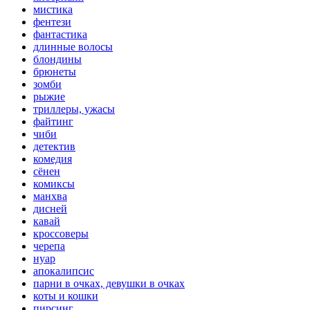
мистика
фентези
фантастика
длинные волосы
блондины
брюнеты
зомби
рыжие
триллеры, ужасы
файтинг
чиби
детектив
комедия
сёнен
комиксы
манхва
дисней
кавай
кроссоверы
черепа
нуар
апокалипсис
парни в очках, девушки в очках
коты и кошки
пирсинг