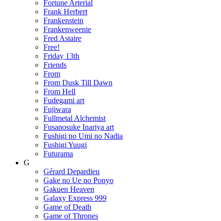
Fortune Arterial
Frank Herbert
Frankenstein
Frankenweenie
Fred Astaire
Free!
Friday 13th
Friends
From
From Dusk Till Dawn
From Hell
Fudegami art
Fujiwara
Fullmetal Alchemist
Fusanosuke Inariya art
Fushigi no Umi no Nadia
Fushigi Yuugi
Futurama
G
Gérard Depardieu
Gake no Ue no Ponyo
Gakuen Heaven
Galaxy Express 999
Game of Death
Game of Thrones