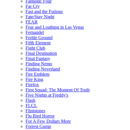
Fantastic Four
Far Cry
Fast and the Furious
Fate/Stay Night
FEAR
Fear and Loathing in Las Vegas
Fernandel
Fertile Ground
Fifth Element
Fight Club
Final Destination
Final Fantasy
Finding Nemo
Finding Neverland
Fire Emblem
Fire King
Firefox
First Squad: The Moment Of Truth
Five Nights at Freddy's
Flash
FLCL
Flintstones
Flu Bird Horror
For A Few Dollars More
Forrest Gump