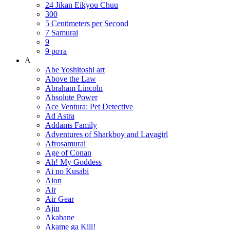
24 Jikan Eikyou Chuu
300
5 Centimeters per Second
7 Samurai
9
9 рота
A
Abe Yoshitoshi art
Above the Law
Abraham Lincoln
Absolute Power
Ace Ventura: Pet Detective
Ad Astra
Addams Family
Adventures of Sharkboy and Lavagirl
Afrosamurai
Age of Conan
Ah! My Goddess
Ai no Kusabi
Aion
Air
Air Gear
Ajin
Akabane
Akame ga Kill!