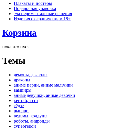
Плакаты и постеры
Подарочная упаковка
Экспериментальные решения
Изделия с ограничением 18+
Корзина
пока что пуст
Темы
демоны, дьяволы
драконы
аниме парни, аниме мальчики
вампиры
аниме девушки, аниме девочки
хентай, этти
сёдзе
рыцари
ведьмы, колдуны
роботы, андроиды
супергерои