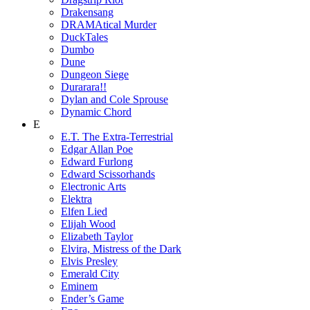
Drakensang
DRAMAtical Murder
DuckTales
Dumbo
Dune
Dungeon Siege
Durarara!!
Dylan and Cole Sprouse
Dynamic Chord
E
E.T. The Extra-Terrestrial
Edgar Allan Poe
Edward Furlong
Edward Scissorhands
Electronic Arts
Elektra
Elfen Lied
Elijah Wood
Elizabeth Taylor
Elvira, Mistress of the Dark
Elvis Presley
Emerald City
Eminem
Ender’s Game