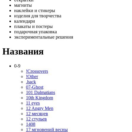
магниты
наклейки и стикеры
изделия для творчества
календари
плакаты и постеры
подарочная упаковка
экспериментальные решения
Названия
0-9
!Crossovers
!Other
.hack
07-Ghost
101 Dalmatians
10th Kingdom
11 eyes
12 Angry Men
12 месяцев
12 стульев
1408
17 мгновений весны