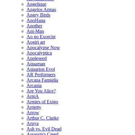
Angelique
Angelos Armas
Angry Birds
AnoHana
Another
Ant-Man
Ao no Exorcist
Aogiri art
Apocalypse Now
Apocalyptica
Appleseed
Aquaman
Aquarion Evol
AR Performers
Arcana Famiglia
Arcania
Are You Alice?
ArmA
Armies of Exigo
Arrietty
Arrow
Arthur C. Clarke
Aruya
Ash vs. Evil Dead
Assassin's Creed