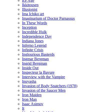
Ice Age
Ikkitousen
Illusionist
Ima Ichiko art
Imaginarium of Doctor Parnassus
In These Words
Inception
Incredible Hulk
Independence Day
Indiana Jones
Inferno Legend
Infinite Crisis
Inglourious Basterds
Ingmar Bergman
Ingrid Bergman
Inside Out
Inspecteur la Bavure
Interview with the Vampire
Inuyasha
Invasion of Body Snatchers (1978)
Invasion of the Saucer Men
Iron Maiden
Iron Man
Isaac Asimov
It