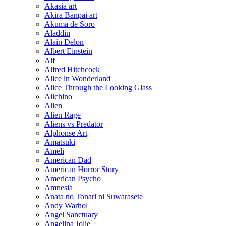
Akasia art
Akira Banpai art
Akuma de Soro
Aladdin
Alain Delon
Albert Einstein
Alf
Alfred Hitchcock
Alice in Wonderland
Alice Through the Looking Glass
Alichino
Alien
Alien Rage
Aliens vs Predator
Alphonse Art
Amatsuki
Ameli
American Dad
American Horror Story
American Psycho
Amnesia
Anata no Tonari ni Suwarasete
Andy Warhol
Angel Sanctuary
Angelina Jolie