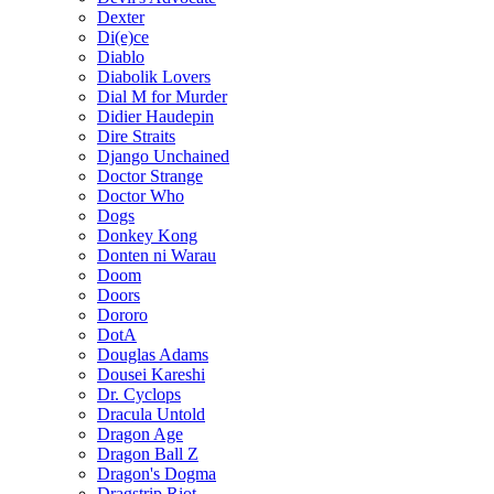
Dexter
Di(e)ce
Diablo
Diabolik Lovers
Dial M for Murder
Didier Haudepin
Dire Straits
Django Unchained
Doctor Strange
Doctor Who
Dogs
Donkey Kong
Donten ni Warau
Doom
Doors
Dororo
DotA
Douglas Adams
Dousei Kareshi
Dr. Cyclops
Dracula Untold
Dragon Age
Dragon Ball Z
Dragon's Dogma
Dragstrip Riot