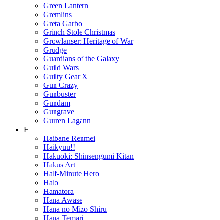
Green Lantern
Gremlins
Greta Garbo
Grinch Stole Christmas
Growlanser: Heritage of War
Grudge
Guardians of the Galaxy
Guild Wars
Guilty Gear X
Gun Crazy
Gunbuster
Gundam
Gungrave
Gurren Lagann
H
Haibane Renmei
Haikyuu!!
Hakuoki: Shinsengumi Kitan
Hakus Art
Half-Minute Hero
Halo
Hamatora
Hana Awase
Hana no Mizo Shiru
Hana Temari