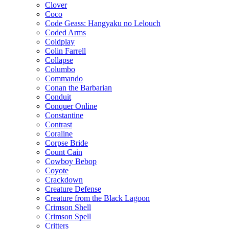
Clover
Coco
Code Geass: Hangyaku no Lelouch
Coded Arms
Coldplay
Colin Farrell
Collapse
Columbo
Commando
Conan the Barbarian
Conduit
Conquer Online
Constantine
Contrast
Coraline
Corpse Bride
Count Cain
Cowboy Bebop
Coyote
Crackdown
Creature Defense
Creature from the Black Lagoon
Crimson Shell
Crimson Spell
Critters