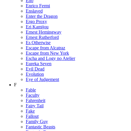
Eno
Enrico Fermi
Enslaved
Enter the Dragon
Ergo Proxy
Eri Kamijou
Ernest Hemingway
Ernest Rutherford
Es Otherwise
Escape from Alcatraz
Escape from New York
Escha and Logy no Atelier
Eureka Seven
Evil Dead
Evolution
Eye of Judgement
F
Fable
Faculty
Fahrenheit
Fairy Tail
Fake
Fallout
Family Guy
Fantastic Beasts