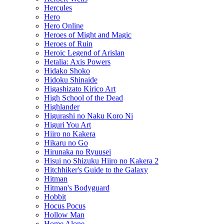
Hercules
Hero
Hero Online
Heroes of Might and Magic
Heroes of Ruin
Heroic Legend of Arislan
Hetalia: Axis Powers
Hidako Shoko
Hidoku Shinaide
Higashizato Kirico Art
High School of the Dead
Highlander
Higurashi no Naku Koro Ni
Higuri You Art
Hiiro no Kakera
Hikaru no Go
Hirunaka no Ryuusei
Hisui no Shizuku Hiiro no Kakera 2
Hitchhiker's Guide to the Galaxy
Hitman
Hitman's Bodyguard
Hobbit
Hocus Pocus
Hollow Man
Home Alone