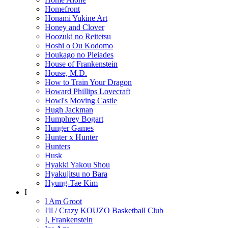
Homefront
Honami Yukine Art
Honey and Clover
Hoozuki no Reitetsu
Hoshi o Ou Kodomo
Houkago no Pleiades
House of Frankenstein
House, M.D.
How to Train Your Dragon
Howard Phillips Lovecraft
Howl's Moving Castle
Hugh Jackman
Humphrey Bogart
Hunger Games
Hunter x Hunter
Hunters
Husk
Hyakki Yakou Shou
Hyakujitsu no Bara
Hyung-Tae Kim
I
I Am Groot
I'll / Crazy KOUZO Basketball Club
I, Frankenstein