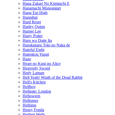
Hana Zakari No Kimitachi E
Hanamachi Monogatari
Hang Em High
Hannibal
Hard Reset
Harley Quinn
Harper Lee
Harry Potter
Haru wo Daite Ita
Harukanaru Toki no Naka de
Hateful Eight
Hatenkou Yuugi
Haze
Heart no Kuni no Alice
Heavenly Sword
Hedy Lamarr
Hell Yeah! Wrath of the Dead Rabbit
Hell's Kitchen
Hellboy
Hellgate: London
Helloween
Hellraiser
Hellsing
Henry Fonda
Herbert Wells