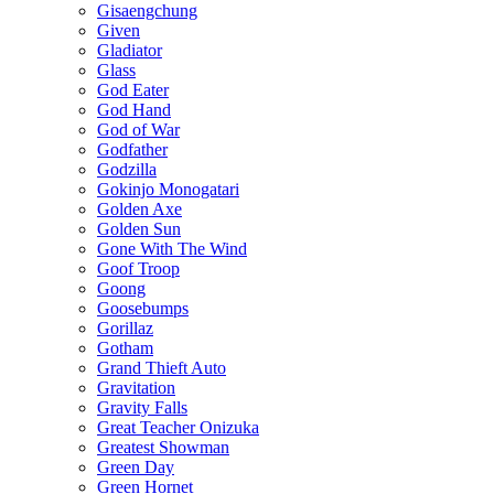
Gisaengchung
Given
Gladiator
Glass
God Eater
God Hand
God of War
Godfather
Godzilla
Gokinjo Monogatari
Golden Axe
Golden Sun
Gone With The Wind
Goof Troop
Goong
Goosebumps
Gorillaz
Gotham
Grand Thieft Auto
Gravitation
Gravity Falls
Great Teacher Onizuka
Greatest Showman
Green Day
Green Hornet