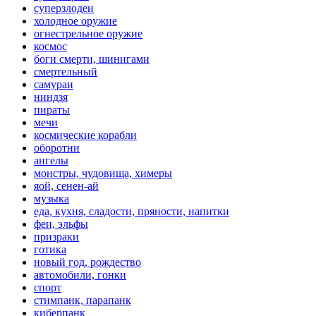
суперзлодеи
холодное оружие
огнестрельное оружие
космос
боги смерти, шинигами
смертельный
самураи
ниндзя
пираты
мечи
космические корабли
оборотни
ангелы
монстры, чудовища, химеры
яой, сенен-ай
музыка
еда, кухня, сладости, пряности, напитки
феи, эльфы
призраки
готика
новый год, рождество
автомобили, гонки
спорт
стимпанк, парапанк
киберпанк