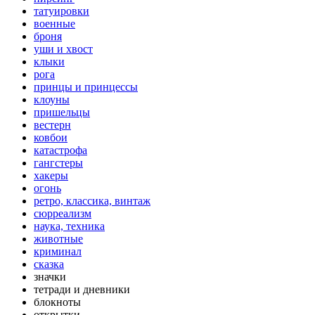
татуировки
военные
броня
уши и хвост
клыки
рога
принцы и принцессы
клоуны
пришельцы
вестерн
ковбои
катастрофа
гангстеры
хакеры
огонь
ретро, классика, винтаж
сюрреализм
наука, техника
животные
криминал
сказка
значки
тетради и дневники
блокноты
открытки