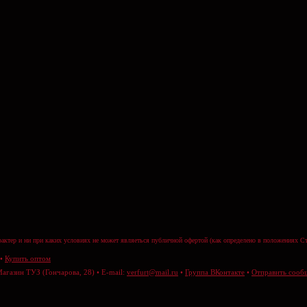
актер и ни при каких условиях не может являеться публичной офертой (как определено в положениях Ст
•
Купить оптом
Магазин ТУЗ (Гончарова, 28) • E-mail:
verfurt@mail.ru
•
Группа ВКонтакте
•
Отправить сооб