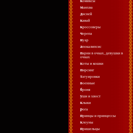
комиксы
манхва
дисней
кавай
кроссоверы
черепа
нуар
апокалипсис
парни в очках, девушки в
очках
коты и кошки
пирсинг
татуировки
военные
броня
уши и хвост
клыки
рога
принцы и принцессы
клоуны
пришельцы