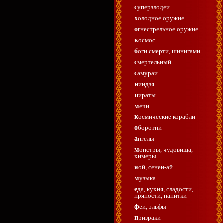
суперзлодеи
холодное оружие
огнестрельное оружие
космос
боги смерти, шинигами
смертельный
самураи
ниндзя
пираты
мечи
космические корабли
оборотни
ангелы
монстры, чудовища,
химеры
яой, сенен-ай
музыка
еда, кухня, сладости,
пряности, напитки
феи, эльфы
призраки