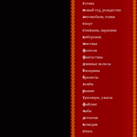
готика
новый год, рождество
автомобили, гонки
спорт
стимпанк, парапанк
киберпанк
мистика
фентези
фантастика
длинные волосы
блондины
брюнеты
зомби
рыжие
триллеры, ужасы
файтинг
чиби
детектив
комедия
сёнен