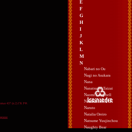
E
F
G
H
I
J
K
L
M
N
Nabari no Ou
Nagi no Asukara
Nana
Nanatsu no Taizai
Naomi Campbell
Nardack Art
атьи 437 (п.2) ГК РФ.
Naruto
Natalia Oreiro
щение
Natsume Yuujinchou
Naughty Bear