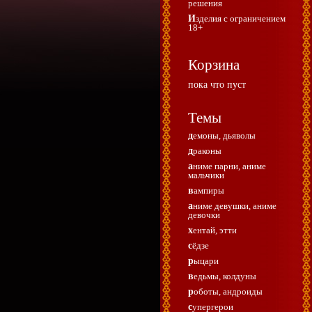
решения
Изделия с ограничением
18+
Корзина
пока что пуст
Темы
демоны, дьяволы
драконы
аниме парни, аниме
мальчики
вампиры
аниме девушки, аниме
девочки
хентай, этти
сёдзе
рыцари
ведьмы, колдуны
роботы, андроиды
супергерои