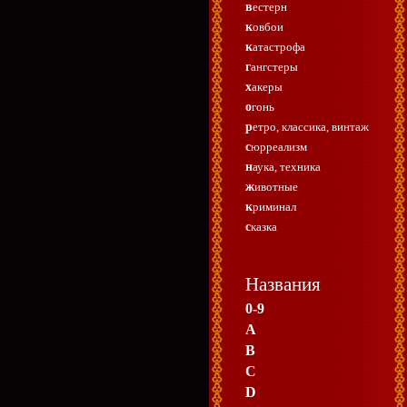
вестерн
ковбои
катастрофа
гангстеры
хакеры
огонь
ретро, классика, винтаж
сюрреализм
наука, техника
животные
криминал
сказка
Названия
0-9
A
B
C
D