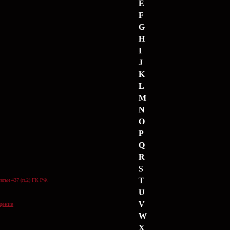
E
F
G
H
I
J
K
L
M
N
O
P
Q
R
S
T
атьи 437 (п.2) ГК РФ.
U
V
щение
W
X