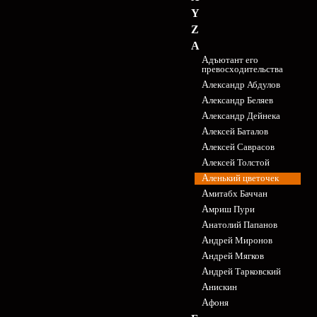
Y
Z
А
Адъютант его
превосходительства
Александр Абдулов
Александр Беляев
Александр Дейнека
Алексей Баталов
Алексей Саврасов
Алексей Толстой
Аленький цветочек
Амитабх Баччан
Амриш Пури
Анатолий Папанов
Андрей Миронов
Андрей Мягков
Андрей Тарковский
Анискин
Афоня