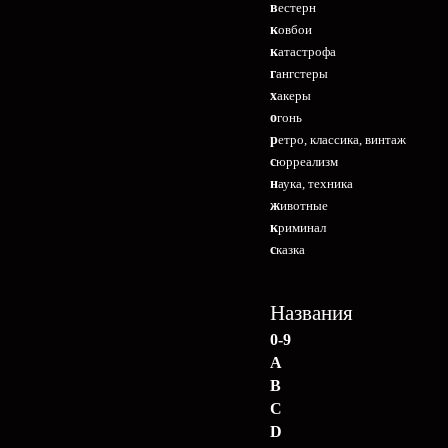
вестерн
ковбои
катастрофа
гангстеры
хакеры
огонь
ретро, классика, винтаж
сюрреализм
наука, техника
животные
криминал
сказка
Названия
0-9
A
B
C
D