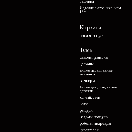
решения
Изделия с ограничением
18+
Корзина
пока что пуст
Темы
демоны, дьяволы
драконы
аниме парни, аниме
мальчики
вампиры
аниме девушки, аниме
девочки
хентай, этти
сёдзе
рыцари
ведьмы, колдуны
роботы, андроиды
супергерои