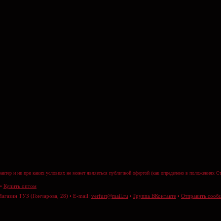
актер и ни при каких условиях не может являеться публичной офертой (как определено в положениях Ст
•
Купить оптом
Магазин ТУЗ (Гончарова, 28) • E-mail:
verfurt@mail.ru
•
Группа ВКонтакте
•
Отправить сооб