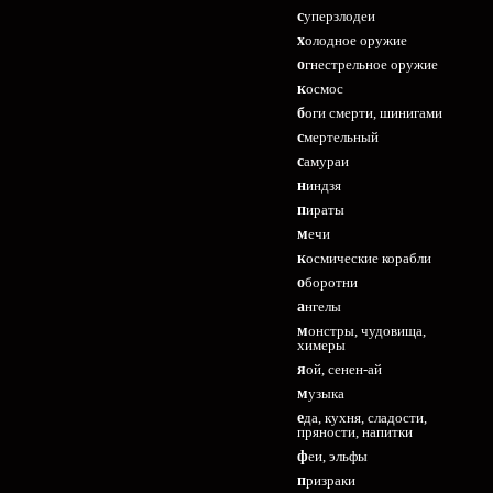
суперзлодеи
холодное оружие
огнестрельное оружие
космос
боги смерти, шинигами
смертельный
самураи
ниндзя
пираты
мечи
космические корабли
оборотни
ангелы
монстры, чудовища,
химеры
яой, сенен-ай
музыка
еда, кухня, сладости,
пряности, напитки
феи, эльфы
призраки