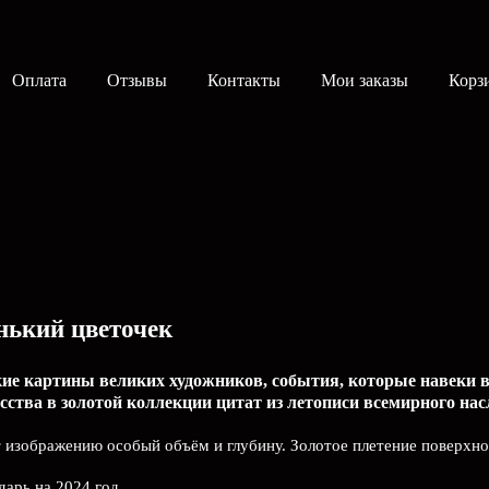
Оплата
Отзывы
Контакты
Мои заказы
Корз
нький цветочек
е картины великих художников, события, которые навеки в
сства в золотой коллекции цитат из летописи всемирного нас
т изображению особый объём и глубину. Золотое плетение поверхн
арь на 2024 год.