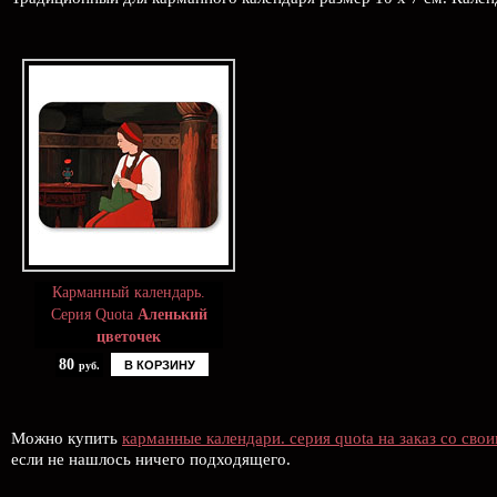
Карманный календарь.
Серия Quota
Аленький
цветочек
80
В КОРЗИНУ
руб.
Можно купить
карманные календари. серия quota на заказ со сво
если не нашлось ничего подходящего.