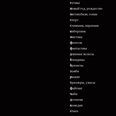
готика
новый год, рождество
автомобили, гонки
спорт
стимпанк, парапанк
киберпанк
мистика
фентези
фантастика
длинные волосы
блондины
брюнеты
зомби
рыжие
триллеры, ужасы
файтинг
чиби
детектив
комедия
сёнен