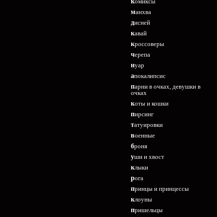
комиксы
манхва
дисней
кавай
кроссоверы
черепа
нуар
апокалипсис
парни в очках, девушки в
очках
коты и кошки
пирсинг
татуировки
военные
броня
уши и хвост
клыки
рога
принцы и принцессы
клоуны
пришельцы