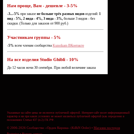
Нам проще, Вам - дешевле - 3-5%
-3...-5%
при заказе
не больше трёх разных видов
изделий:
1
вид - 5%, 2 вида - 4%, 3 вида - 3%,
больше 3 видов - без
скидки. (Только для заказов от 900 руб.)
Участникам группы - 5%
-5%
всем членам сообщества
Kunstkam ВКонтакте
На все изделия Studio Ghibli - 10%
До 12 часов ночи 30 сентября. При любой величине заказа
Указанные на сайте цены не являются публичной офертой. Интернет-сайт носит информационный
характер и ни при каких условиях не может являеться публичной офертой (как определено в
положениях Статьи 437 (п.2) ГК РФ.
© 2006-2026 Сообщество «Орден Кирина» (KiRiN Order) •
Магазин постеров
Posterior
•
Купить оптом