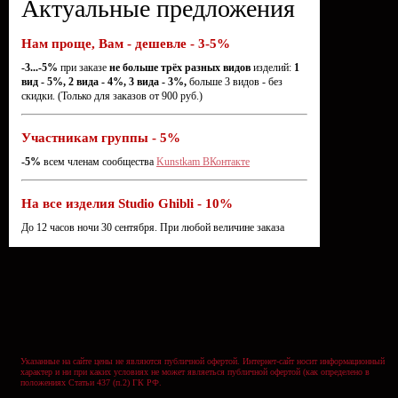
Актуальные предложения
Нам проще, Вам - дешевле - 3-5%
-3...-5%
при заказе
не больше трёх разных видов
изделий:
1
вид - 5%, 2 вида - 4%, 3 вида - 3%,
больше 3 видов - без
скидки. (Только для заказов от 900 руб.)
Участникам группы - 5%
-5%
всем членам сообщества
Kunstkam ВКонтакте
На все изделия Studio Ghibli - 10%
До 12 часов ночи 30 сентября. При любой величине заказа
Указанные на сайте цены не являются публичной офертой. Интернет-сайт носит информационный
характер и ни при каких условиях не может являеться публичной офертой (как определено в
положениях Статьи 437 (п.2) ГК РФ.