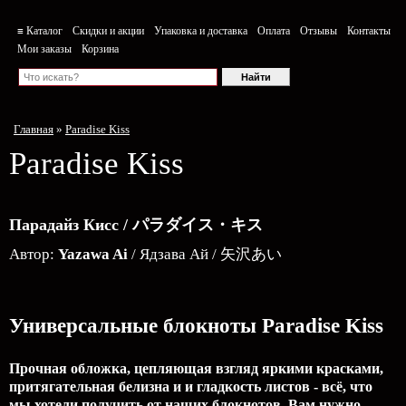
≡ Каталог
Скидки и акции
Упаковка и доставка
Оплата
Отзывы
Контакты
Мои заказы
Корзина
Главная
»
Paradise Kiss
Paradise Kiss
Парадайз Кисс / パラダイス・キス
Автор:
Yazawa Ai
/ Ядзава Ай / 矢沢あい
Универсальные блокноты Paradise Kiss
Прочная обложка, цепляющая взгляд яркими красками,
притягательная белизна и и гладкость листов - всё, что
мы хотели получить от наших блокнотов. Вам нужно