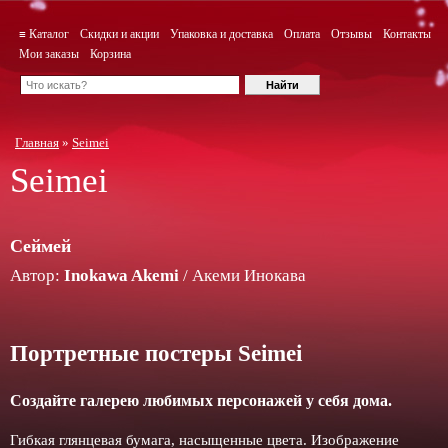
≡ Каталог
Скидки и акции
Упаковка и доставка
Оплата
Отзывы
Контакты
Мои заказы
Корзина
Главная
»
Seimei
Seimei
Сеймей
Автор:
Inokawa Akemi
/ Акеми Инокава
Портретные постеры Seimei
Создайте галерею любимых персонажей у себя дома.
Гибкая глянцевая бумага, насыщенные цвета. Изображение