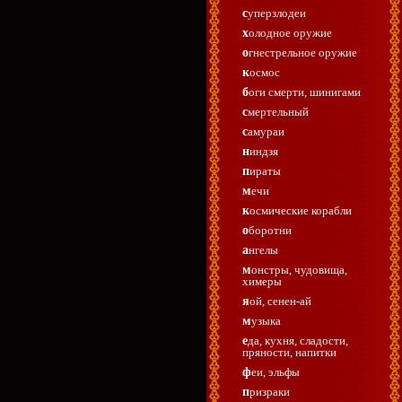
суперзлодеи
холодное оружие
огнестрельное оружие
космос
боги смерти, шинигами
смертельный
самураи
ниндзя
пираты
мечи
космические корабли
оборотни
ангелы
монстры, чудовища,
химеры
яой, сенен-ай
музыка
еда, кухня, сладости,
пряности, напитки
феи, эльфы
призраки