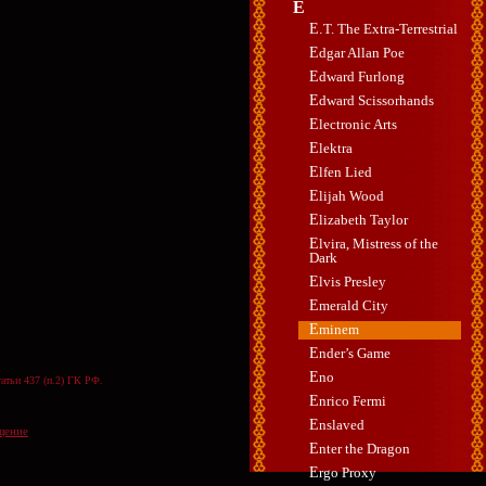
E
E.T. The Extra-Terrestrial
Edgar Allan Poe
Edward Furlong
Edward Scissorhands
Electronic Arts
Elektra
Elfen Lied
Elijah Wood
Elizabeth Taylor
Elvira, Mistress of the
Dark
Elvis Presley
Emerald City
Eminem
Ender’s Game
Eno
атьи 437 (п.2) ГК РФ.
Enrico Fermi
Enslaved
щение
Enter the Dragon
Ergo Proxy