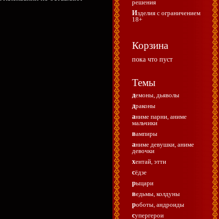
решения
Изделия с ограничением
18+
Корзина
пока что пуст
Темы
демоны, дьяволы
драконы
аниме парни, аниме
мальчики
вампиры
аниме девушки, аниме
девочки
хентай, этти
сёдзе
рыцари
ведьмы, колдуны
роботы, андроиды
супергерои