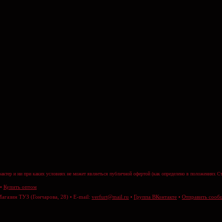
актер и ни при каких условиях не может являеться публичной офертой (как определено в положениях Ст
•
Купить оптом
Магазин ТУЗ (Гончарова, 28) • E-mail:
verfurt@mail.ru
•
Группа ВКонтакте
•
Отправить сооб