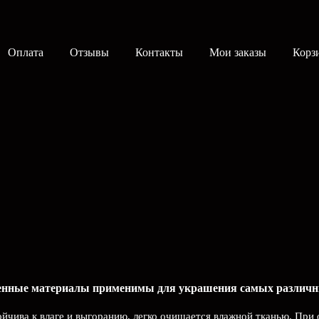
Оплата
Отзывы
Контакты
Мои заказы
Корз
венные материалы применимы для украшения самых различн
ойчива к влаге и выгоранию, легко очищается влажной тканью. При 