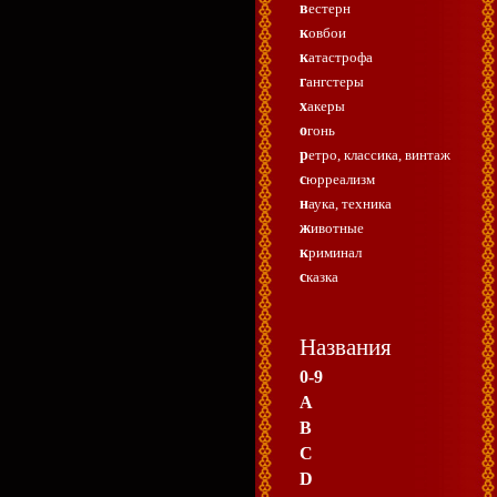
вестерн
ковбои
катастрофа
гангстеры
хакеры
огонь
ретро, классика, винтаж
сюрреализм
наука, техника
животные
криминал
сказка
Названия
0-9
A
B
C
D