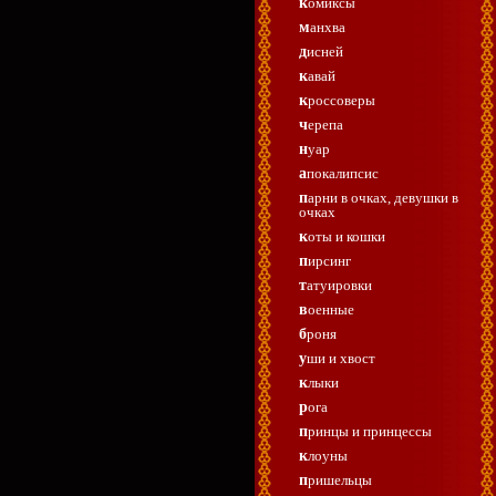
комиксы
манхва
дисней
кавай
кроссоверы
черепа
нуар
апокалипсис
парни в очках, девушки в
очках
коты и кошки
пирсинг
татуировки
военные
броня
уши и хвост
клыки
рога
принцы и принцессы
клоуны
пришельцы