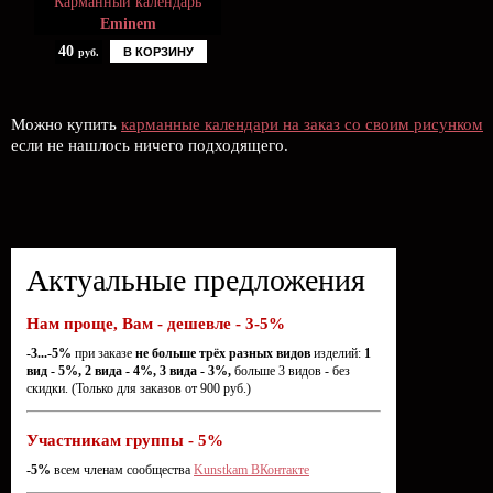
Карманный календарь
Eminem
40
В КОРЗИНУ
руб.
Можно купить
карманные календари на заказ со своим рисунком
если не нашлось ничего подходящего.
Актуальные предложения
Нам проще, Вам - дешевле - 3-5%
-3...-5%
при заказе
не больше трёх разных видов
изделий:
1
вид - 5%, 2 вида - 4%, 3 вида - 3%,
больше 3 видов - без
скидки. (Только для заказов от 900 руб.)
Участникам группы - 5%
-5%
всем членам сообщества
Kunstkam ВКонтакте