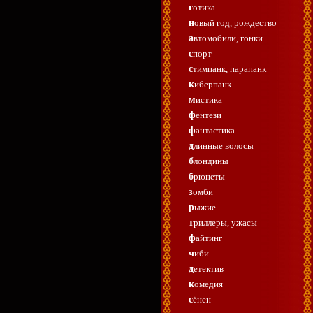
готика
новый год, рождество
автомобили, гонки
спорт
стимпанк, парапанк
киберпанк
мистика
фентези
фантастика
длинные волосы
блондины
брюнеты
зомби
рыжие
триллеры, ужасы
файтинг
чиби
детектив
комедия
сёнен