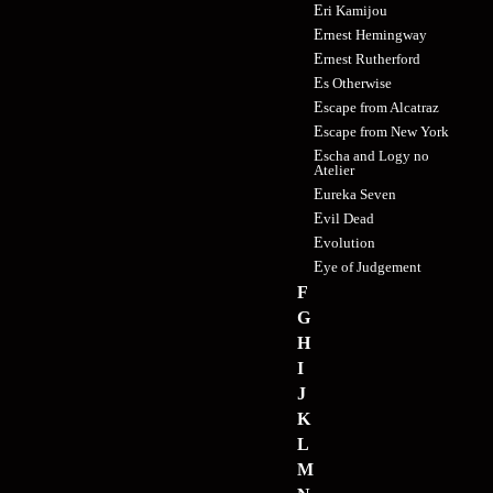
Eri Kamijou
Ernest Hemingway
Ernest Rutherford
Es Otherwise
Escape from Alcatraz
Escape from New York
Escha and Logy no
Atelier
Eureka Seven
Evil Dead
Evolution
Eye of Judgement
F
G
H
I
J
K
L
M