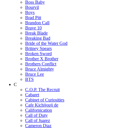
Boss Baby
Bourvil
Boys
Brad Pitt
Brandon Call
Brave 10
Break Blade
Breaking Bad
Bride of the Water God
Britney Spears
Broken Sword
Brother X Brother
Brothers Conflict
Bruce Almighty
Bruce Lee
BTS
C
C.O.P. The Recruit
Cabaret
Cabinet of Curiosities
Cafe Kichijouji de
Californication
Call of Duty
Call of Juarez
Cameron Diaz