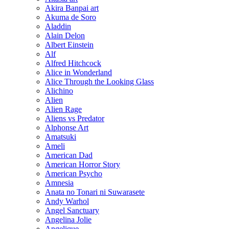
Akira Banpai art
Akuma de Soro
Aladdin
Alain Delon
Albert Einstein
Alf
Alfred Hitchcock
Alice in Wonderland
Alice Through the Looking Glass
Alichino
Alien
Alien Rage
Aliens vs Predator
Alphonse Art
Amatsuki
Ameli
American Dad
American Horror Story
American Psycho
Amnesia
Anata no Tonari ni Suwarasete
Andy Warhol
Angel Sanctuary
Angelina Jolie
Angelique