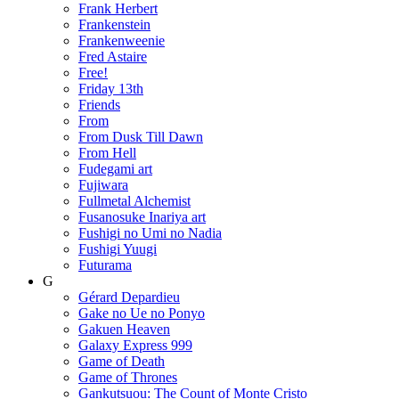
Frank Herbert
Frankenstein
Frankenweenie
Fred Astaire
Free!
Friday 13th
Friends
From
From Dusk Till Dawn
From Hell
Fudegami art
Fujiwara
Fullmetal Alchemist
Fusanosuke Inariya art
Fushigi no Umi no Nadia
Fushigi Yuugi
Futurama
G
Gérard Depardieu
Gake no Ue no Ponyo
Gakuen Heaven
Galaxy Express 999
Game of Death
Game of Thrones
Gankutsuou: The Count of Monte Cristo