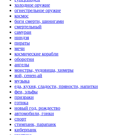
холодное оружие
огнестрельное оружие
космос
боги смерти, шинигами
смертельный
самураи
ниндзя
пираты
мечи
космические корабли
оборотни
ангелы
монстры, чудовища, химеры
яой, сенен-ай
музыка
еда, кухня, сладости, пряности, напитки
феи, эльфы
призраки
готика
новый год, рождество
автомобили, гонки
спорт
стимпанк, парапанк
киберпанк