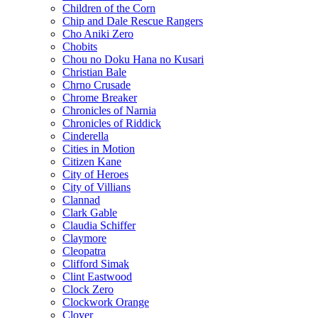
Children of the Corn
Chip and Dale Rescue Rangers
Cho Aniki Zero
Chobits
Chou no Doku Hana no Kusari
Christian Bale
Chrno Crusade
Chrome Breaker
Chronicles of Narnia
Chronicles of Riddick
Cinderella
Cities in Motion
Citizen Kane
City of Heroes
City of Villians
Clannad
Clark Gable
Claudia Schiffer
Claymore
Cleopatra
Clifford Simak
Clint Eastwood
Clock Zero
Clockwork Orange
Clover