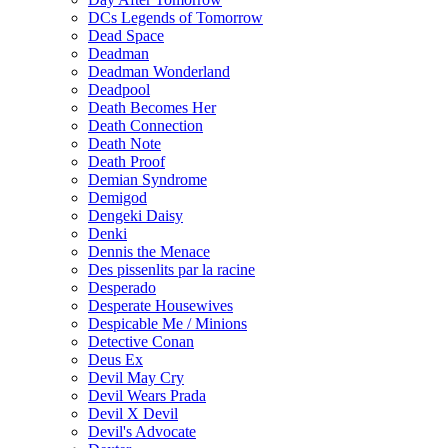
DCs Legends of Tomorrow
Dead Space
Deadman
Deadman Wonderland
Deadpool
Death Becomes Her
Death Connection
Death Note
Death Proof
Demian Syndrome
Demigod
Dengeki Daisy
Denki
Dennis the Menace
Des pissenlits par la racine
Desperado
Desperate Housewives
Despicable Me / Minions
Detective Conan
Deus Ex
Devil May Cry
Devil Wears Prada
Devil X Devil
Devil's Advocate