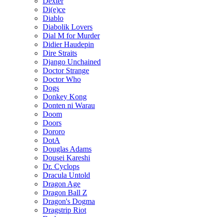
Dexter
Di(e)ce
Diablo
Diabolik Lovers
Dial M for Murder
Didier Haudepin
Dire Straits
Django Unchained
Doctor Strange
Doctor Who
Dogs
Donkey Kong
Donten ni Warau
Doom
Doors
Dororo
DotA
Douglas Adams
Dousei Kareshi
Dr. Cyclops
Dracula Untold
Dragon Age
Dragon Ball Z
Dragon's Dogma
Dragstrip Riot