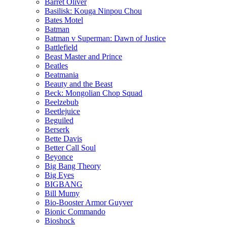
Barret Oliver
Basilisk: Kouga Ninpou Chou
Bates Motel
Batman
Batman v Superman: Dawn of Justice
Battlefield
Beast Master and Prince
Beatles
Beatmania
Beauty and the Beast
Beck: Mongolian Chop Squad
Beelzebub
Beetlejuice
Beguiled
Berserk
Bette Davis
Better Call Soul
Beyonce
Big Bang Theory
Big Eyes
BIGBANG
Bill Mumy
Bio-Booster Armor Guyver
Bionic Commando
Bioshock