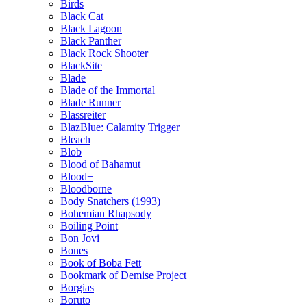
Birds
Black Cat
Black Lagoon
Black Panther
Black Rock Shooter
BlackSite
Blade
Blade of the Immortal
Blade Runner
Blassreiter
BlazBlue: Calamity Trigger
Bleach
Blob
Blood of Bahamut
Blood+
Bloodborne
Body Snatchers (1993)
Bohemian Rhapsody
Boiling Point
Bon Jovi
Bones
Book of Boba Fett
Bookmark of Demise Project
Borgias
Boruto