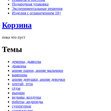
Подарочная упаковка
Экспериментальные решения
Изделия с ограничением 18+
Корзина
пока что пуст
Темы
демоны, дьяволы
драконы
аниме парни, аниме мальчики
вампиры
аниме девушки, аниме девочки
хентай, этти
сёдзе
рыцари
ведьмы, колдуны
роботы, андроиды
супергерои
суперзлодеи