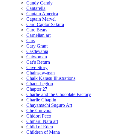
Candy Candy
Cantarella
Captain America
Captain Marvel
Card Captor Sakura
Care Bears
Carnelian art
Cars
Cary Grant
Castlevania
Catwoman
Cat’s Return
Cave Story
Chainsaw-man
Chalk Karasu Illustrations
Chaos Legion
Chapter 27
Charlie and the Chocolate Factory
Charlie Chaplin
Chayamachi Suguro Art
Che Guevara
Chidori Peco
Chiharu Nara art
Child of Eden
Children of Mana