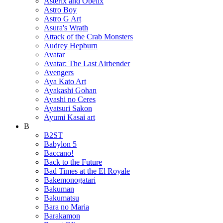
Asterix and Obelix
Astro Boy
Astro G Art
Asura's Wrath
Attack of the Crab Monsters
Audrey Hepburn
Avatar
Avatar: The Last Airbender
Avengers
Aya Kato Art
Ayakashi Gohan
Ayashi no Ceres
Ayatsuri Sakon
Ayumi Kasai art
B
B2ST
Babylon 5
Baccano!
Back to the Future
Bad Times at the El Royale
Bakemonogatari
Bakuman
Bakumatsu
Bara no Maria
Barakamon