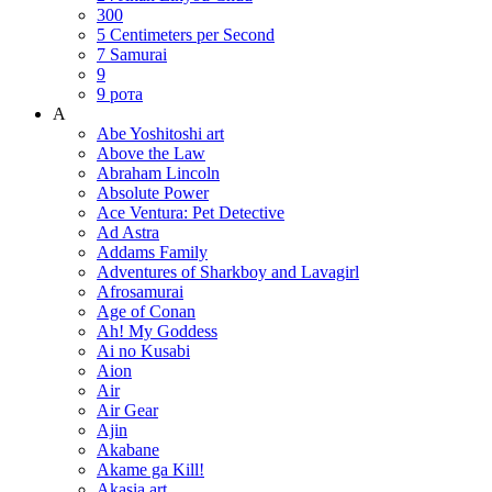
300
5 Centimeters per Second
7 Samurai
9
9 рота
A
Abe Yoshitoshi art
Above the Law
Abraham Lincoln
Absolute Power
Ace Ventura: Pet Detective
Ad Astra
Addams Family
Adventures of Sharkboy and Lavagirl
Afrosamurai
Age of Conan
Ah! My Goddess
Ai no Kusabi
Aion
Air
Air Gear
Ajin
Akabane
Akame ga Kill!
Akasia art