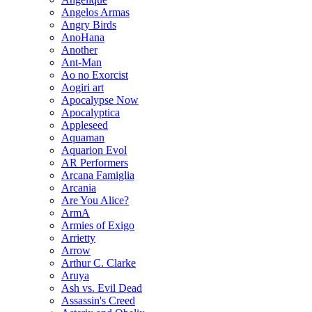
Angelos Armas
Angry Birds
AnoHana
Another
Ant-Man
Ao no Exorcist
Aogiri art
Apocalypse Now
Apocalyptica
Appleseed
Aquaman
Aquarion Evol
AR Performers
Arcana Famiglia
Arcania
Are You Alice?
ArmA
Armies of Exigo
Arrietty
Arrow
Arthur C. Clarke
Aruya
Ash vs. Evil Dead
Assassin's Creed