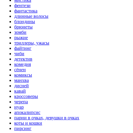
мистика
фентези
фантастика
длинные волосы
блондины
брюнеты
зомби
рыжие
триллеры, ужасы
файтинг
чиби
детектив
комедия
сёнен
комиксы
манхва
дисней
кавай
кроссоверы
черепа
нуар
апокалипсис
парни в очках, девушки в очках
коты и кошки
пирсинг