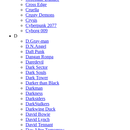
Cross Edge
Cruella
Crusty Demons
Crysis
Cyberpunk 2077
Cyborg 009
D
D.Gray-man
D.N.Angel
Daft Punk
Dangan Ronpa
Daredevil
Dark Sector
Dark Souls
Dark Tower
Darker than Black
Darkman
Darkness
Darksiders
DarkStalkers
Darkwing Duck
David Bowie
David Lynch
David Tennant
Day After Tomorrow