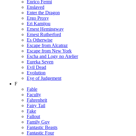
Enrico Fermi
Enslaved
Enter the Dragon
Ergo Proxy
Eri Kamijou
Ernest Hemingway
Ernest Rutherford
Es Otherwise
Escape from Alcatraz
Escape from New York
Escha and Logy no Atelier
Eureka Seven
Evil Dead
Evolution
Eye of Judgement
F
Fable
Faculty
Fahrenheit
Fairy Tail
Fake
Fallout
Family Guy
Fantastic Beasts
Fantastic Four