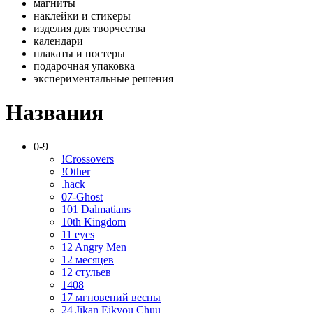
магниты
наклейки и стикеры
изделия для творчества
календари
плакаты и постеры
подарочная упаковка
экспериментальные решения
Названия
0-9
!Crossovers
!Other
.hack
07-Ghost
101 Dalmatians
10th Kingdom
11 eyes
12 Angry Men
12 месяцев
12 стульев
1408
17 мгновений весны
24 Jikan Eikyou Chuu