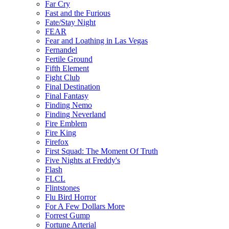
Far Cry
Fast and the Furious
Fate/Stay Night
FEAR
Fear and Loathing in Las Vegas
Fernandel
Fertile Ground
Fifth Element
Fight Club
Final Destination
Final Fantasy
Finding Nemo
Finding Neverland
Fire Emblem
Fire King
Firefox
First Squad: The Moment Of Truth
Five Nights at Freddy's
Flash
FLCL
Flintstones
Flu Bird Horror
For A Few Dollars More
Forrest Gump
Fortune Arterial