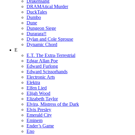
Drakensang
DRAMAtical Murder
DuckTales
Dumbo
Dune
Dungeon Siege
Durarara!!
Dylan and Cole Sprouse
Dynamic Chord
E
E.T. The Extra-Terrestrial
Edgar Allan Poe
Edward Furlong
Edward Scissorhands
Electronic Arts
Elektra
Elfen Lied
Elijah Wood
Elizabeth Taylor
Elvira, Mistress of the Dark
Elvis Presley
Emerald City
Eminem
Ender’s Game
Eno