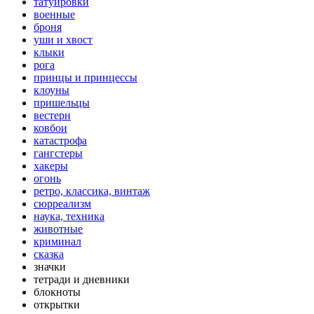
татуировки
военные
броня
уши и хвост
клыки
рога
принцы и принцессы
клоуны
пришельцы
вестерн
ковбои
катастрофа
гангстеры
хакеры
огонь
ретро, классика, винтаж
сюрреализм
наука, техника
животные
криминал
сказка
значки
тетради и дневники
блокноты
открытки