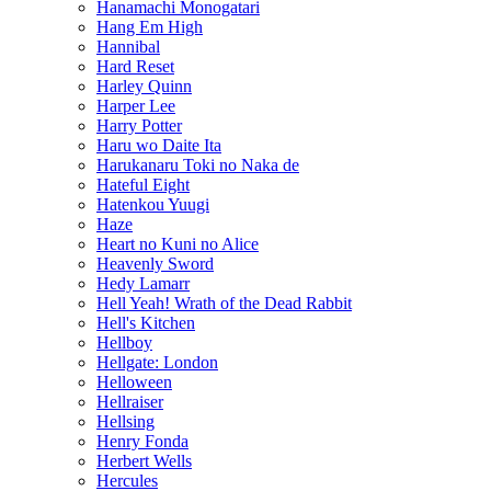
Hanamachi Monogatari
Hang Em High
Hannibal
Hard Reset
Harley Quinn
Harper Lee
Harry Potter
Haru wo Daite Ita
Harukanaru Toki no Naka de
Hateful Eight
Hatenkou Yuugi
Haze
Heart no Kuni no Alice
Heavenly Sword
Hedy Lamarr
Hell Yeah! Wrath of the Dead Rabbit
Hell's Kitchen
Hellboy
Hellgate: London
Helloween
Hellraiser
Hellsing
Henry Fonda
Herbert Wells
Hercules