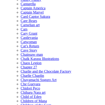
Cantarella
Captain America
Captain Marvel
Card Captor Sakura
Care Bears
Carnelian art
Cars
Cary Grant
Castlevania
Catwoman
Cat’s Return
Cave Story
Chainsaw-man
Chalk Karasu Illustrations
Chaos Legion
Chapter 27
Charlie and the Chocolate Factory
Charlie Chaplin
Chayamachi Suguro Art
Che Guevara
Chidori Peco
Chiharu Nara art
Child of Eden
Children of Mana