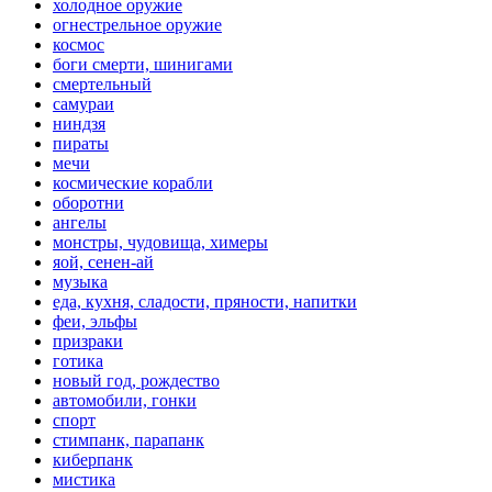
холодное оружие
огнестрельное оружие
космос
боги смерти, шинигами
смертельный
самураи
ниндзя
пираты
мечи
космические корабли
оборотни
ангелы
монстры, чудовища, химеры
яой, сенен-ай
музыка
еда, кухня, сладости, пряности, напитки
феи, эльфы
призраки
готика
новый год, рождество
автомобили, гонки
спорт
стимпанк, парапанк
киберпанк
мистика