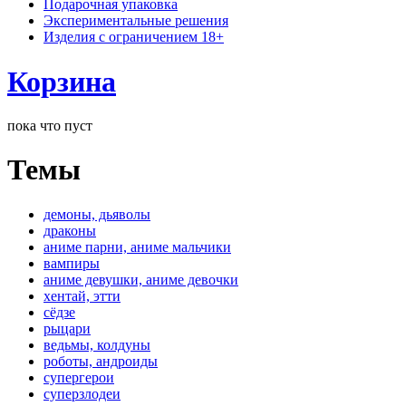
Подарочная упаковка
Экспериментальные решения
Изделия с ограничением 18+
Корзина
пока что пуст
Темы
демоны, дьяволы
драконы
аниме парни, аниме мальчики
вампиры
аниме девушки, аниме девочки
хентай, этти
сёдзе
рыцари
ведьмы, колдуны
роботы, андроиды
супергерои
суперзлодеи