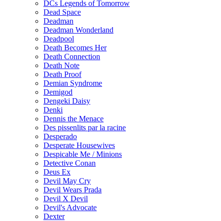
DCs Legends of Tomorrow
Dead Space
Deadman
Deadman Wonderland
Deadpool
Death Becomes Her
Death Connection
Death Note
Death Proof
Demian Syndrome
Demigod
Dengeki Daisy
Denki
Dennis the Menace
Des pissenlits par la racine
Desperado
Desperate Housewives
Despicable Me / Minions
Detective Conan
Deus Ex
Devil May Cry
Devil Wears Prada
Devil X Devil
Devil's Advocate
Dexter