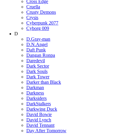
Cross Edge
Cruella
Crusty Demons
Crysis
Cyberpunk 2077
Cyborg 009
D
D.Gray-man
D.N.Angel
Daft Punk
Dangan Ronpa
Daredevil
Dark Sector
Dark Souls
Dark Tower
Darker than Black
Darkman
Darkness
Darksiders
DarkStalkers
Darkwing Duck
David Bowie
David Lynch
David Tennant
Day After Tomorrow