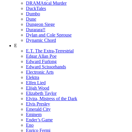
DRAMAtical Murder
DuckTales
Dumbo
Dune
Dungeon Siege
Durarara!!
Dylan and Cole Sprouse
Dynamic Chord
E
E.T. The Extra-Terrestrial
Edgar Allan Poe
Edward Furlong
Edward Scissorhands
Electronic Arts
Elektra
Elfen Lied
Elijah Wood
Elizabeth Taylor
Elvira, Mistress of the Dark
Elvis Presley
Emerald City
Eminem
Ender’s Game
Eno
Enrico Fermi