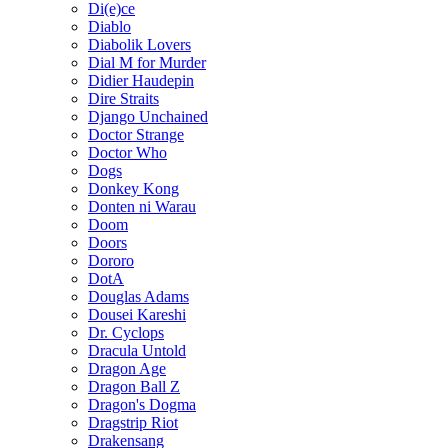
Di(e)ce
Diablo
Diabolik Lovers
Dial M for Murder
Didier Haudepin
Dire Straits
Django Unchained
Doctor Strange
Doctor Who
Dogs
Donkey Kong
Donten ni Warau
Doom
Doors
Dororo
DotA
Douglas Adams
Dousei Kareshi
Dr. Cyclops
Dracula Untold
Dragon Age
Dragon Ball Z
Dragon's Dogma
Dragstrip Riot
Drakensang