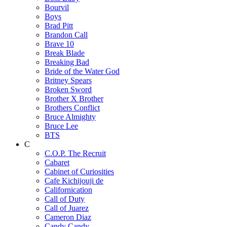
Bourvil
Boys
Brad Pitt
Brandon Call
Brave 10
Break Blade
Breaking Bad
Bride of the Water God
Britney Spears
Broken Sword
Brother X Brother
Brothers Conflict
Bruce Almighty
Bruce Lee
BTS
C
C.O.P. The Recruit
Cabaret
Cabinet of Curiosities
Cafe Kichijouji de
Californication
Call of Duty
Call of Juarez
Cameron Diaz
Candy Candy