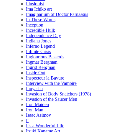
Illusionist
Ima Ichiko art
Imaginarium of Doctor Parnassus
In These Words
Inception
Incredible Hulk
Independence Day
Indiana Jones
Inferno Legend
Infinite Crisis
Inglourious Basterds
Ingmar Bergman
Ingrid Bergman
Inside Out
Inspecteur la Bavure
Interview with the Vampire
Inuyasha
Invasion of Body Snatchers (1978)
Invasion of the Saucer Men
Iron Maiden
Iron Man
Isaac Asimov
It
It's a Wonderful Life
Itsuki Kaname Art