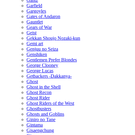
Gantz
Garfield
Gargoyles
Gates of Andaron
Gauntlet
Gears of War
Geist
Gekkan Shoujo Nozaki-kun
Gemi art
Genjuu no Seiza
Genshiken
Gentlemen Prefer Blondes
George Clooney
George Lucas
Getbackers -Dakkanya-
Ghost
Ghost in the Shell
Ghost Recon
Ghost Rider
Ghost Riders of the West
Ghostbusters
Ghosts and Goblins
Giniro no Tane
Gintama
Gisaengchung