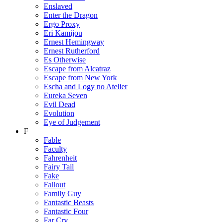
Enslaved
Enter the Dragon
Ergo Proxy
Eri Kamijou
Ernest Hemingway
Ernest Rutherford
Es Otherwise
Escape from Alcatraz
Escape from New York
Escha and Logy no Atelier
Eureka Seven
Evil Dead
Evolution
Eye of Judgement
F
Fable
Faculty
Fahrenheit
Fairy Tail
Fake
Fallout
Family Guy
Fantastic Beasts
Fantastic Four
Far Cry