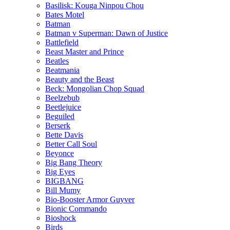
Basilisk: Kouga Ninpou Chou
Bates Motel
Batman
Batman v Superman: Dawn of Justice
Battlefield
Beast Master and Prince
Beatles
Beatmania
Beauty and the Beast
Beck: Mongolian Chop Squad
Beelzebub
Beetlejuice
Beguiled
Berserk
Bette Davis
Better Call Soul
Beyonce
Big Bang Theory
Big Eyes
BIGBANG
Bill Mumy
Bio-Booster Armor Guyver
Bionic Commando
Bioshock
Birds