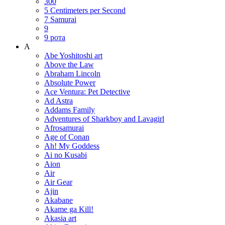
300
5 Centimeters per Second
7 Samurai
9
9 рота
A
Abe Yoshitoshi art
Above the Law
Abraham Lincoln
Absolute Power
Ace Ventura: Pet Detective
Ad Astra
Addams Family
Adventures of Sharkboy and Lavagirl
Afrosamurai
Age of Conan
Ah! My Goddess
Ai no Kusabi
Aion
Air
Air Gear
Ajin
Akabane
Akame ga Kill!
Akasia art