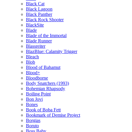
Black Cat
Black Lagoon
Black Panther
Black Rock Shooter
BlackSite
Blade
Blade of the Immortal
Blade Runner
Blassreiter
BlazBlue: Calamity Trigger
Bleach
Blob
Blood of Bahamut
Blood+
Bloodborne
Body Snatchers (1993)
Bohemian Rhapsody
Boiling Point
Bon Jovi
Bones
Book of Boba Fett
Bookmark of Demise Project
Borgias
Boruto
Boss Baby