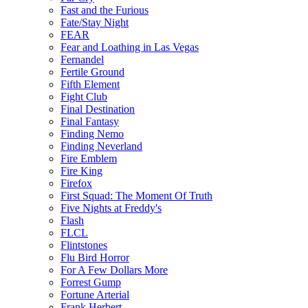
Fast and the Furious
Fate/Stay Night
FEAR
Fear and Loathing in Las Vegas
Fernandel
Fertile Ground
Fifth Element
Fight Club
Final Destination
Final Fantasy
Finding Nemo
Finding Neverland
Fire Emblem
Fire King
Firefox
First Squad: The Moment Of Truth
Five Nights at Freddy's
Flash
FLCL
Flintstones
Flu Bird Horror
For A Few Dollars More
Forrest Gump
Fortune Arterial
Frank Herbert