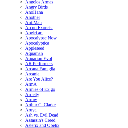
Angelos Armas
Angry Birds
AnoHana
Another
Ant-Man
Ao no Exorcist
Aogiri art
Apocalypse Now
Apocalyptica
Appleseed
Aquaman
Aquarion Evol
AR Performers
Arcana Famiglia
Arcania
Are You Alice?
ArmA
Armies of Exigo
Arrietty
Arrow
Arthur C. Clarke
Aruya
Ash vs. Evil Dead
Assassin's Creed
Asterix and Obelix