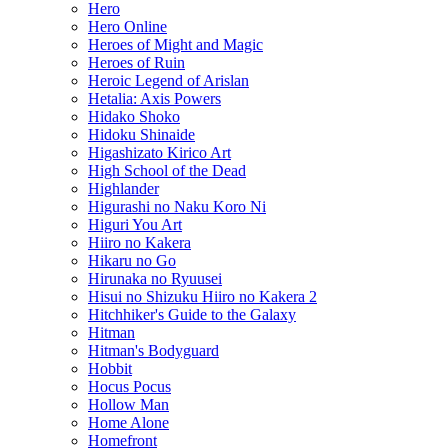
Hero
Hero Online
Heroes of Might and Magic
Heroes of Ruin
Heroic Legend of Arislan
Hetalia: Axis Powers
Hidako Shoko
Hidoku Shinaide
Higashizato Kirico Art
High School of the Dead
Highlander
Higurashi no Naku Koro Ni
Higuri You Art
Hiiro no Kakera
Hikaru no Go
Hirunaka no Ryuusei
Hisui no Shizuku Hiiro no Kakera 2
Hitchhiker's Guide to the Galaxy
Hitman
Hitman's Bodyguard
Hobbit
Hocus Pocus
Hollow Man
Home Alone
Homefront