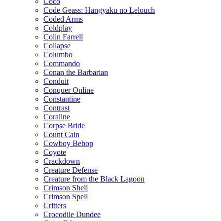
Coco
Code Geass: Hangyaku no Lelouch
Coded Arms
Coldplay
Colin Farrell
Collapse
Columbo
Commando
Conan the Barbarian
Conduit
Conquer Online
Constantine
Contrast
Coraline
Corpse Bride
Count Cain
Cowboy Bebop
Coyote
Crackdown
Creature Defense
Creature from the Black Lagoon
Crimson Shell
Crimson Spell
Critters
Crocodile Dundee