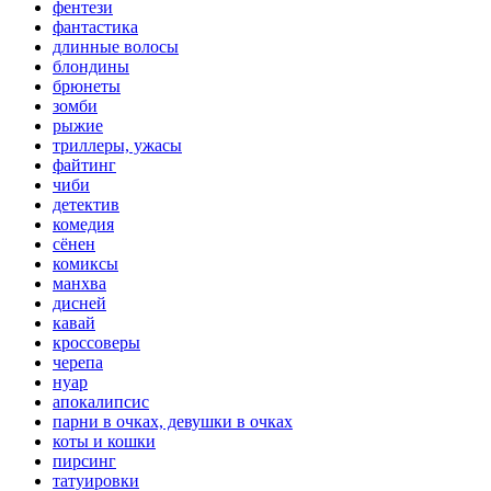
фентези
фантастика
длинные волосы
блондины
брюнеты
зомби
рыжие
триллеры, ужасы
файтинг
чиби
детектив
комедия
сёнен
комиксы
манхва
дисней
кавай
кроссоверы
черепа
нуар
апокалипсис
парни в очках, девушки в очках
коты и кошки
пирсинг
татуировки