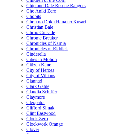
Children of the Corn
Chip and Dale Rescue Rangers
Cho Aniki Zero
Chobits
Chou no Doku Hana no Kusari
Christian Bale
Chrno Crusade
Chrome Breaker
Chronicles of Narnia
Chronicles of Riddick
Cinderella
Cities in Motion
Citizen Kane
City of Heroes
City of Villians
Clannad
Clark Gable
Claudia Schiffer
Claymore
Cleopatra
Clifford Simak
Clint Eastwood
Clock Zero
Clockwork Orange
Clover