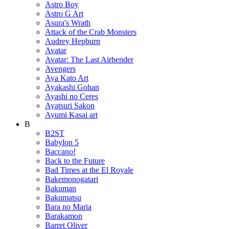
Astro Boy
Astro G Art
Asura's Wrath
Attack of the Crab Monsters
Audrey Hepburn
Avatar
Avatar: The Last Airbender
Avengers
Aya Kato Art
Ayakashi Gohan
Ayashi no Ceres
Ayatsuri Sakon
Ayumi Kasai art
B
B2ST
Babylon 5
Baccano!
Back to the Future
Bad Times at the El Royale
Bakemonogatari
Bakuman
Bakumatsu
Bara no Maria
Barakamon
Barret Oliver