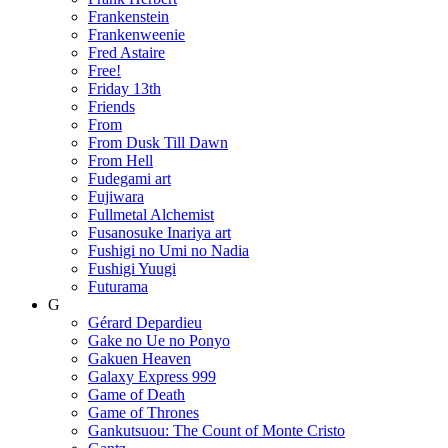
Frankenstein
Frankenweenie
Fred Astaire
Free!
Friday 13th
Friends
From
From Dusk Till Dawn
From Hell
Fudegami art
Fujiwara
Fullmetal Alchemist
Fusanosuke Inariya art
Fushigi no Umi no Nadia
Fushigi Yuugi
Futurama
G
Gérard Depardieu
Gake no Ue no Ponyo
Gakuen Heaven
Galaxy Express 999
Game of Death
Game of Thrones
Gankutsuou: The Count of Monte Cristo