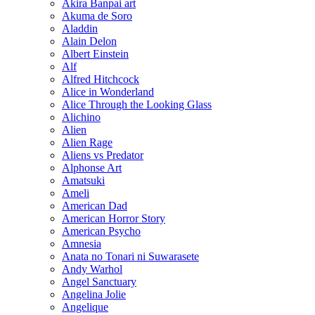
Akira Banpai art
Akuma de Soro
Aladdin
Alain Delon
Albert Einstein
Alf
Alfred Hitchcock
Alice in Wonderland
Alice Through the Looking Glass
Alichino
Alien
Alien Rage
Aliens vs Predator
Alphonse Art
Amatsuki
Ameli
American Dad
American Horror Story
American Psycho
Amnesia
Anata no Tonari ni Suwarasete
Andy Warhol
Angel Sanctuary
Angelina Jolie
Angelique