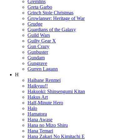
Gremlins
Greta Garbo
Grinch Stole Christmas
Growlanser: Heritage of War
Grudge
Guardians of the Galaxy
Guild Wars
Guilty Gear X
Gun Crazy
Gunbuster
Gundam
Gungrave
Gurren Lagann
H
Haibane Renmei
Haikyuu!!
Hakuoki: Shinsengumi Kitan
Hakus Art
Half-Minute Hero
Halo
Hamatora
Hana Awase
Hana no Mizo Shiru
Hana Temari
Hana Zakari No Kimitachi E