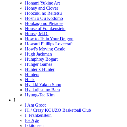
Honami Yukine Art
Honey and Clover
Hoozuki no Reitetsu
Hoshi o Ou Kodomo
Houkago no Pleiades
House of Frankenstein
House, M.D.
How to Train Your Dragon
Howard Phillips Lovecraft
Howl's Moving Castle
Hugh Jackman
Humphrey Bogart
Hunger Games
Hunter x Hunter
Hunters
Husk
Hyakki Yakou Shou
Hyakujitsu no Bara
Hyung-Tae Kim
I
I Am Groot
I'll / Crazy KOUZO Basketball Club
I, Frankenstein
Ice Age
Ikkitousen