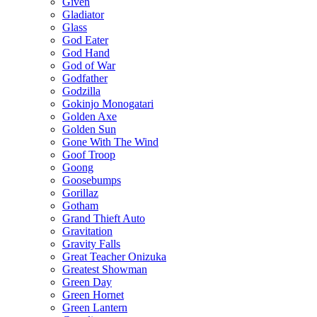
Given
Gladiator
Glass
God Eater
God Hand
God of War
Godfather
Godzilla
Gokinjo Monogatari
Golden Axe
Golden Sun
Gone With The Wind
Goof Troop
Goong
Goosebumps
Gorillaz
Gotham
Grand Thieft Auto
Gravitation
Gravity Falls
Great Teacher Onizuka
Greatest Showman
Green Day
Green Hornet
Green Lantern