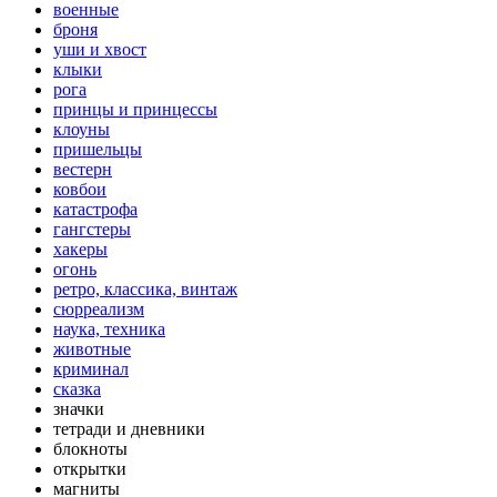
военные
броня
уши и хвост
клыки
рога
принцы и принцессы
клоуны
пришельцы
вестерн
ковбои
катастрофа
гангстеры
хакеры
огонь
ретро, классика, винтаж
сюрреализм
наука, техника
животные
криминал
сказка
значки
тетради и дневники
блокноты
открытки
магниты