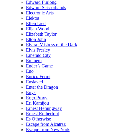
Edward Furlong
Edward Scissorhands
Electronic Arts
Elektra
Elfen Lied
Elijah Wood
Elizabeth Taylor
Elton John
Elvira, Mistress of the Dark
Elvis Presley
Emerald City
Eminem
Ender’s Game
Eno
Enrico Fermi
Enslaved
Enter the Dragon
Enya
Ergo Proxy
Eri Kamijou
Ernest Hemingway
Ernest Rutherford
Es Otherwise
Escape from Alcatraz
Escape from New York