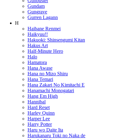
Gunbuster
Gundam
Gungrave
Gurren Lagann
H
Haibane Renmei
Haikyuu!!
Hakuoki: Shinsengumi Kitan
Hakus Art
Half-Minute Hero
Halo
Hamatora
Hana Awase
Hana no Mizo Shiru
Hana Temari
Hana Zakari No Kimitachi E
Hanamachi Monogatari
Hang Em High
Hannibal
Hard Reset
Harley Quinn
Harper Lee
Harry Potter
Haru wo Daite Ita
Harukanaru Toki no Naka de