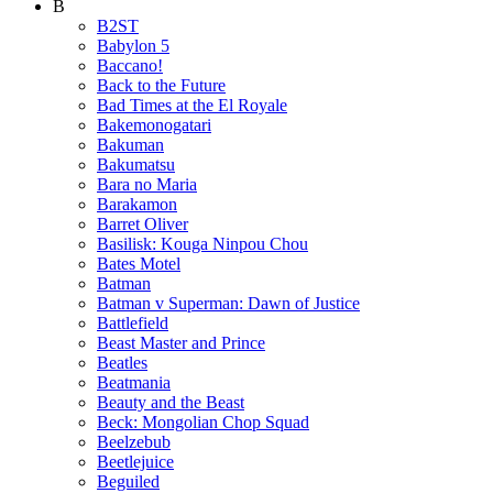
B
B2ST
Babylon 5
Baccano!
Back to the Future
Bad Times at the El Royale
Bakemonogatari
Bakuman
Bakumatsu
Bara no Maria
Barakamon
Barret Oliver
Basilisk: Kouga Ninpou Chou
Bates Motel
Batman
Batman v Superman: Dawn of Justice
Battlefield
Beast Master and Prince
Beatles
Beatmania
Beauty and the Beast
Beck: Mongolian Chop Squad
Beelzebub
Beetlejuice
Beguiled