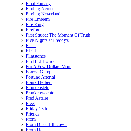
Final Fantasy
Finding Nemo
Finding Neverland
Fire Emblem
Fire King
Firefox
First Squad: The Moment Of Truth
Five Nights at Freddy's
Flash
FLCL
Flintstones
Flu Bird Horror
For A Few Dollars More
Forrest Gump
Fortune Arterial
Frank Herbert
Frankenstein
Frankenweenie
Fred Astaire
Free!
Friday 13th
Friends
From
From Dusk Till Dawn
From Hell