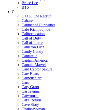
Bruce Lee
BTS
C
C.O.P. The Recruit
Cabaret
Cabinet of Curiosities
Cafe Kichijouji de
Californication
Call of Duty
Call of Juarez
Cameron Diaz
Candy Candy
Cantarella
Captain America
Captain Marvel
Card Captor Sakura
Care Bears
Carnelian art
Cars
Cary Grant
Castlevania
Catwoman
Cat’s Return
Cave Story
Chainsaw-man