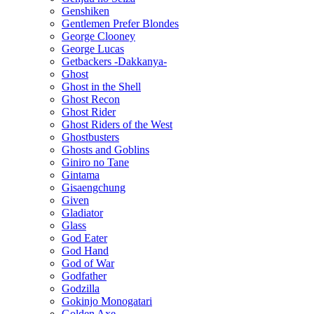
Genshiken
Gentlemen Prefer Blondes
George Clooney
George Lucas
Getbackers -Dakkanya-
Ghost
Ghost in the Shell
Ghost Recon
Ghost Rider
Ghost Riders of the West
Ghostbusters
Ghosts and Goblins
Giniro no Tane
Gintama
Gisaengchung
Given
Gladiator
Glass
God Eater
God Hand
God of War
Godfather
Godzilla
Gokinjo Monogatari
Golden Axe