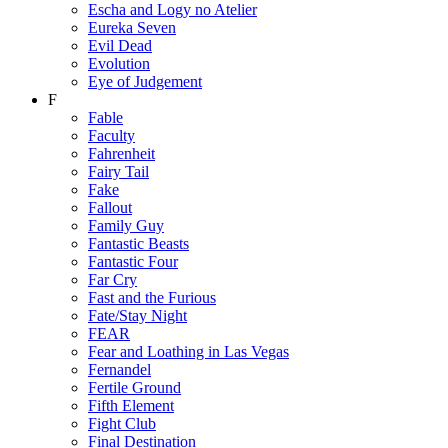
Escha and Logy no Atelier
Eureka Seven
Evil Dead
Evolution
Eye of Judgement
F
Fable
Faculty
Fahrenheit
Fairy Tail
Fake
Fallout
Family Guy
Fantastic Beasts
Fantastic Four
Far Cry
Fast and the Furious
Fate/Stay Night
FEAR
Fear and Loathing in Las Vegas
Fernandel
Fertile Ground
Fifth Element
Fight Club
Final Destination