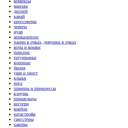
комиксы
манхва
дисней
кавай
кроссоверы
черепа
нуар
апокалипсис
парни в очках, девушки в очках
коты и кошки
пирсинг
татуировки
военные
броня
уши и хвост
клыки
рога
принцы и принцессы
клоуны
пришельцы
вестерн
ковбои
катастрофа
гангстеры
хакеры