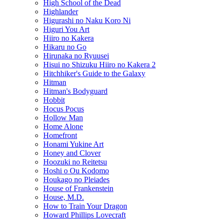
High School of the Dead
Highlander
Higurashi no Naku Koro Ni
Higuri You Art
Hiiro no Kakera
Hikaru no Go
Hirunaka no Ryuusei
Hisui no Shizuku Hiiro no Kakera 2
Hitchhiker's Guide to the Galaxy
Hitman
Hitman's Bodyguard
Hobbit
Hocus Pocus
Hollow Man
Home Alone
Homefront
Honami Yukine Art
Honey and Clover
Hoozuki no Reitetsu
Hoshi o Ou Kodomo
Houkago no Pleiades
House of Frankenstein
House, M.D.
How to Train Your Dragon
Howard Phillips Lovecraft