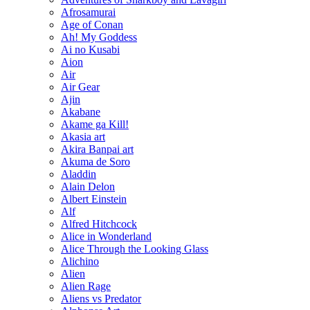
Afrosamurai
Age of Conan
Ah! My Goddess
Ai no Kusabi
Aion
Air
Air Gear
Ajin
Akabane
Akame ga Kill!
Akasia art
Akira Banpai art
Akuma de Soro
Aladdin
Alain Delon
Albert Einstein
Alf
Alfred Hitchcock
Alice in Wonderland
Alice Through the Looking Glass
Alichino
Alien
Alien Rage
Aliens vs Predator