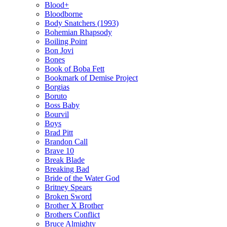
Blood+
Bloodborne
Body Snatchers (1993)
Bohemian Rhapsody
Boiling Point
Bon Jovi
Bones
Book of Boba Fett
Bookmark of Demise Project
Borgias
Boruto
Boss Baby
Bourvil
Boys
Brad Pitt
Brandon Call
Brave 10
Break Blade
Breaking Bad
Bride of the Water God
Britney Spears
Broken Sword
Brother X Brother
Brothers Conflict
Bruce Almighty