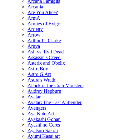
Arcana Famiglia
Arcania
Are You Alice?
ArmA
Armies of Exigo
Arrietty
Arrow
Arthur C. Clarke
Aruya
Ash vs. Evil Dead
Assassin's Creed
Asterix and Obelix
Astro Boy
Astro G Art
Asura's Wrath
Attack of the Crab Monsters
Audrey Hepburn
Avatar
Avatar: The Last Airbender
Avengers
Aya Kato Art
Ayakashi Gohan
Ayashi no Ceres
Ayatsuri Sakon
Ayumi Kasai art