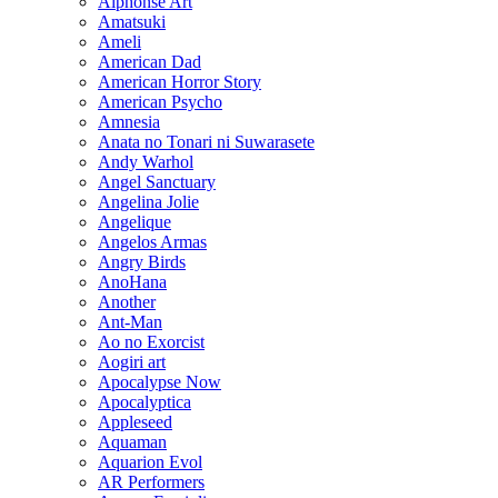
Alphonse Art
Amatsuki
Ameli
American Dad
American Horror Story
American Psycho
Amnesia
Anata no Tonari ni Suwarasete
Andy Warhol
Angel Sanctuary
Angelina Jolie
Angelique
Angelos Armas
Angry Birds
AnoHana
Another
Ant-Man
Ao no Exorcist
Aogiri art
Apocalypse Now
Apocalyptica
Appleseed
Aquaman
Aquarion Evol
AR Performers