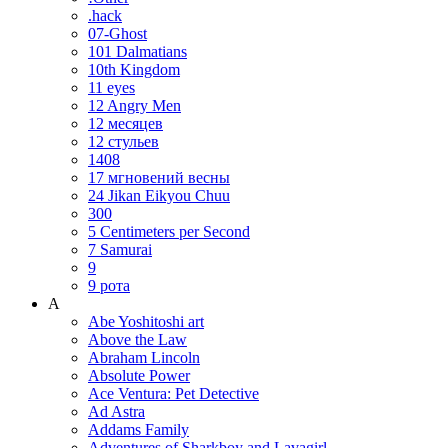
.hack
07-Ghost
101 Dalmatians
10th Kingdom
11 eyes
12 Angry Men
12 месяцев
12 стульев
1408
17 мгновений весны
24 Jikan Eikyou Chuu
300
5 Centimeters per Second
7 Samurai
9
9 рота
A
Abe Yoshitoshi art
Above the Law
Abraham Lincoln
Absolute Power
Ace Ventura: Pet Detective
Ad Astra
Addams Family
Adventures of Sharkboy and Lavagirl