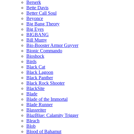
Berserk
Bette Davis
Better Call Soul
Beyonce
Big Bang Theory
Big Eyes
BIGBANG
Bill Mumy
Bio-Booster Armor Guyver
Bionic Commando
Bioshock
Birds
Black Cat
Black Lagoon
Black Panther
Black Rock Shooter
BlackSite
Blade
Blade of the Immortal
Blade Runner
Blassreiter
BlazBlue: Calamity Trigger
Bleach
Blob
Blood of Bahamut