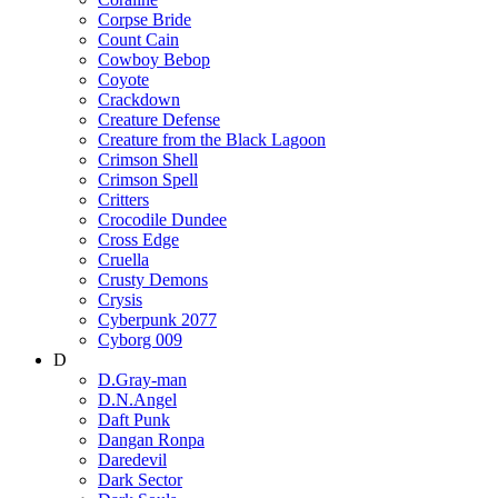
Corpse Bride
Count Cain
Cowboy Bebop
Coyote
Crackdown
Creature Defense
Creature from the Black Lagoon
Crimson Shell
Crimson Spell
Critters
Crocodile Dundee
Cross Edge
Cruella
Crusty Demons
Crysis
Cyberpunk 2077
Cyborg 009
D
D.Gray-man
D.N.Angel
Daft Punk
Dangan Ronpa
Daredevil
Dark Sector