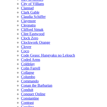
City of Villians
Clannad
Clark Gable
Claudia Schiffer
Claymore
Cleopatra
Clifford Simak
Clint Eastwood
Clock Zero
Clockwork Orange
Clover
Coco
Code Geass: Hangyaku no Lelouch
Coded Arms
Coldplay
Colin Farrell
Collapse
Columbo
Commando
Conan the Barbarian
Conduit
Conquer Online
Constantine
Contrast
Coraline