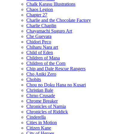
Chalk Karasu Illustrations
Chaos Legion
Chapter 27
Charlie and the Chocolate Factory
Charlie Chaplin
Chayamachi Suguro Art
Che Guevara
Chidori Peco
Chiharu Nara art
Child of Eden
Children of Mana
Children of the Corn
Chip and Dale Rescue Rangers
Cho Aniki Zero
Chobits
Chou no Doku Hana no Kusari
Christian Bale
Chrno Crusade
Chrome Breaker
Chronicles of Narnia
Chronicles of Riddick
Cinderella
Cities in Motion
Citizen Kane
City of Heroes