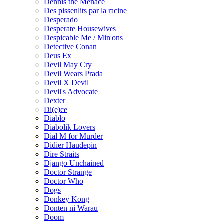
Dennis the Menace
Des pissenlits par la racine
Desperado
Desperate Housewives
Despicable Me / Minions
Detective Conan
Deus Ex
Devil May Cry
Devil Wears Prada
Devil X Devil
Devil's Advocate
Dexter
Di(e)ce
Diablo
Diabolik Lovers
Dial M for Murder
Didier Haudepin
Dire Straits
Django Unchained
Doctor Strange
Doctor Who
Dogs
Donkey Kong
Donten ni Warau
Doom