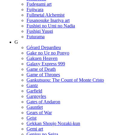
Fudegami art
Fujiwara
Fullmetal Alchemist
Fusanosuke Inariya art
Fushigi no Umi no Nadia
Fushigi Yuugi
Futurama
G
Gérard Depardieu
Gake no Ue no Ponyo
Gakuen Heaven
Galaxy Express 999
Game of Death
Game of Thrones
Gankutsuou: The Count of Monte Cristo
Gantz
Garfield
Gargoyles
Gates of Andaron
Gauntlet
Gears of War
Geist
Gekkan Shoujo Nozaki-kun
Gemi art
Genjuu no Seiza