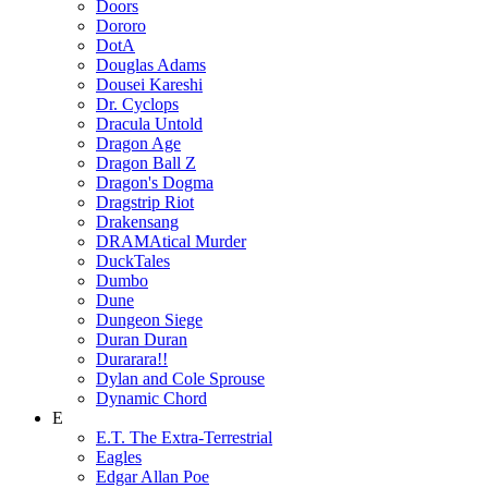
Doors
Dororo
DotA
Douglas Adams
Dousei Kareshi
Dr. Cyclops
Dracula Untold
Dragon Age
Dragon Ball Z
Dragon's Dogma
Dragstrip Riot
Drakensang
DRAMAtical Murder
DuckTales
Dumbo
Dune
Dungeon Siege
Duran Duran
Durarara!!
Dylan and Cole Sprouse
Dynamic Chord
E
E.T. The Extra-Terrestrial
Eagles
Edgar Allan Poe