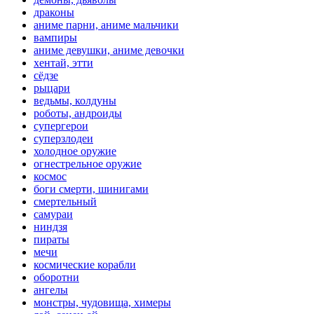
драконы
аниме парни, аниме мальчики
вампиры
аниме девушки, аниме девочки
хентай, этти
сёдзе
рыцари
ведьмы, колдуны
роботы, андроиды
супергерои
суперзлодеи
холодное оружие
огнестрельное оружие
космос
боги смерти, шинигами
смертельный
самураи
ниндзя
пираты
мечи
космические корабли
оборотни
ангелы
монстры, чудовища, химеры