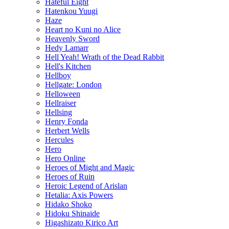
Hateful Eight
Hatenkou Yuugi
Haze
Heart no Kuni no Alice
Heavenly Sword
Hedy Lamarr
Hell Yeah! Wrath of the Dead Rabbit
Hell's Kitchen
Hellboy
Hellgate: London
Helloween
Hellraiser
Hellsing
Henry Fonda
Herbert Wells
Hercules
Hero
Hero Online
Heroes of Might and Magic
Heroes of Ruin
Heroic Legend of Arislan
Hetalia: Axis Powers
Hidako Shoko
Hidoku Shinaide
Higashizato Kirico Art