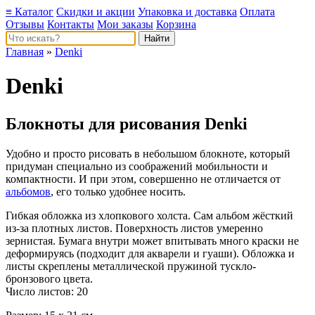
≡ Каталог
Скидки и акции
Упаковка и доставка
Оплата
Отзывы
Контакты
Мои заказы
Корзина
Главная
»
Denki
Denki
Блокноты для рисования Denki
Удобно и просто рисовать в небольшом блокноте, который
придуман специально из соображений мобильности и
компактности. И при этом, совершенно не отличается от
альбомов
, его только удобнее носить.
Гибкая обложка из хлопкового холста. Сам альбом жёсткий
из-за плотных листов. Поверхность листов умеренно
зернистая. Бумага внутри может впитывать много краски не
деформируясь (подходит для акварели и гуаши). Обложка и
листы скреплены металлической пружиной тускло-
бронзового цвета.
Число листов: 20