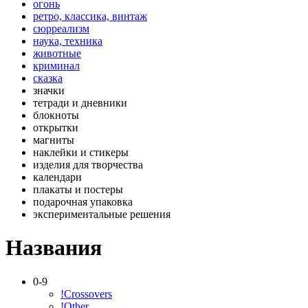
огонь
ретро, классика, винтаж
сюрреализм
наука, техника
животные
криминал
сказка
значки
тетради и дневники
блокноты
открытки
магниты
наклейки и стикеры
изделия для творчества
календари
плакаты и постеры
подарочная упаковка
экспериментальные решения
Названия
0-9
!Crossovers
!Other