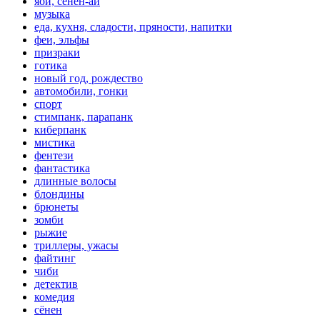
яой, сенен-ай
музыка
еда, кухня, сладости, пряности, напитки
феи, эльфы
призраки
готика
новый год, рождество
автомобили, гонки
спорт
стимпанк, парапанк
киберпанк
мистика
фентези
фантастика
длинные волосы
блондины
брюнеты
зомби
рыжие
триллеры, ужасы
файтинг
чиби
детектив
комедия
сёнен