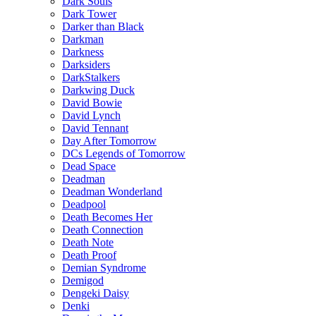
Dark Souls
Dark Tower
Darker than Black
Darkman
Darkness
Darksiders
DarkStalkers
Darkwing Duck
David Bowie
David Lynch
David Tennant
Day After Tomorrow
DCs Legends of Tomorrow
Dead Space
Deadman
Deadman Wonderland
Deadpool
Death Becomes Her
Death Connection
Death Note
Death Proof
Demian Syndrome
Demigod
Dengeki Daisy
Denki