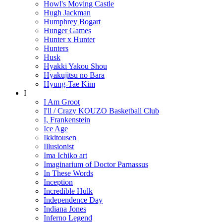
Howl's Moving Castle
Hugh Jackman
Humphrey Bogart
Hunger Games
Hunter x Hunter
Hunters
Husk
Hyakki Yakou Shou
Hyakujitsu no Bara
Hyung-Tae Kim
I
I Am Groot
I'll / Crazy KOUZO Basketball Club
I, Frankenstein
Ice Age
Ikkitousen
Illusionist
Ima Ichiko art
Imaginarium of Doctor Parnassus
In These Words
Inception
Incredible Hulk
Independence Day
Indiana Jones
Inferno Legend