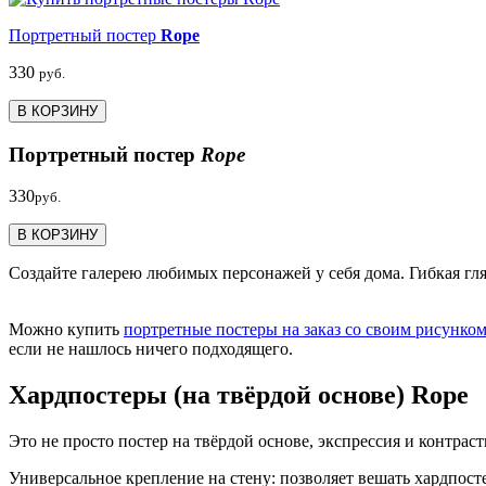
Портретный постер
Rope
330
руб.
В КОРЗИНУ
Портретный постер
Rope
330
руб.
В КОРЗИНУ
Создайте галерею любимых персонажей у себя дома. Гибкая гля
Можно купить
портретные постеры на заказ со своим рисунко
если не нашлось ничего подходящего.
Хардпостеры (на твёрдой основе) Rope
Это не просто постер на твёрдой основе, экспрессия и контраст
Универсальное крепление на стену: позволяет вешать хардпост