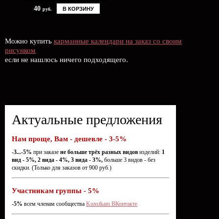
40
В КОРЗИНУ
руб.
Можно купить
карманные календари на заказ со своим
рисунком
если не нашлось ничего подходящего.
Актуальные предложения
Нам проще, Вам - дешевле - 3-5%
-3...-5%
при заказе
не больше трёх разных видов
изделий:
1
вид - 5%, 2 вида - 4%, 3 вида - 3%,
больше 3 видов - без
скидки. (Только для заказов от 900 руб.)
Участникам группы - 5%
-5%
всем членам сообщества
Kunstkam ВКонтакте