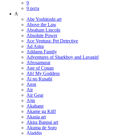
9
9 рота
A
Abe Yoshitoshi art
Above the Law
Abraham Lincoln
Absolute Power
Ace Ventura: Pet Detective
Ad Astra
Addams Family
Adventures of Sharkboy and Lavagirl
Afrosamurai
Age of Conan
Ah! My Goddess
Ai no Kusabi
Aion
Air
Air Gear
Ajin
Akabane
Akame ga Kill!
Akasia art
Akira Banpai art
Akuma de Soro
Aladdin