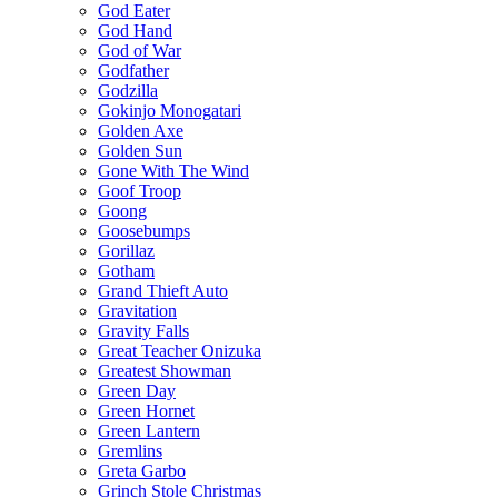
God Eater
God Hand
God of War
Godfather
Godzilla
Gokinjo Monogatari
Golden Axe
Golden Sun
Gone With The Wind
Goof Troop
Goong
Goosebumps
Gorillaz
Gotham
Grand Thieft Auto
Gravitation
Gravity Falls
Great Teacher Onizuka
Greatest Showman
Green Day
Green Hornet
Green Lantern
Gremlins
Greta Garbo
Grinch Stole Christmas