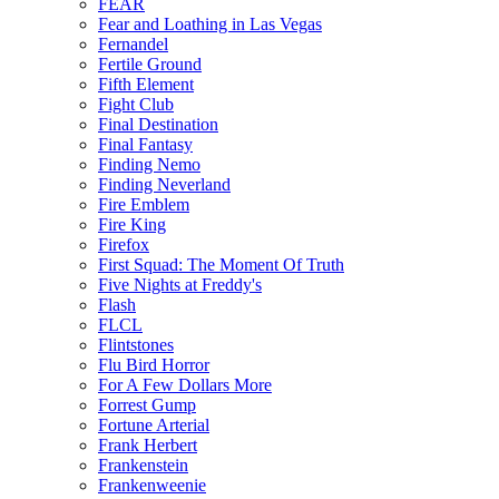
FEAR
Fear and Loathing in Las Vegas
Fernandel
Fertile Ground
Fifth Element
Fight Club
Final Destination
Final Fantasy
Finding Nemo
Finding Neverland
Fire Emblem
Fire King
Firefox
First Squad: The Moment Of Truth
Five Nights at Freddy's
Flash
FLCL
Flintstones
Flu Bird Horror
For A Few Dollars More
Forrest Gump
Fortune Arterial
Frank Herbert
Frankenstein
Frankenweenie