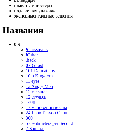
календари
плакаты и постеры
подарочная упаковка
экспериментальные решения
Названия
0-9
!Crossovers
!Other
.hack
07-Ghost
101 Dalmatians
10th Kingdom
11 eyes
12 Angry Men
12 месяцев
12 стульев
1408
17 мгновений весны
24 Jikan Eikyou Chuu
300
5 Centimeters per Second
7 Samurai