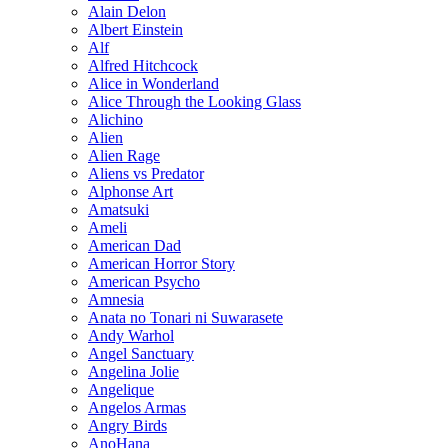
Alain Delon
Albert Einstein
Alf
Alfred Hitchcock
Alice in Wonderland
Alice Through the Looking Glass
Alichino
Alien
Alien Rage
Aliens vs Predator
Alphonse Art
Amatsuki
Ameli
American Dad
American Horror Story
American Psycho
Amnesia
Anata no Tonari ni Suwarasete
Andy Warhol
Angel Sanctuary
Angelina Jolie
Angelique
Angelos Armas
Angry Birds
AnoHana