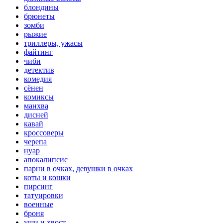
блондины
брюнеты
зомби
рыжие
триллеры, ужасы
файтинг
чиби
детектив
комедия
сёнен
комиксы
манхва
дисней
кавай
кроссоверы
черепа
нуар
апокалипсис
парни в очках, девушки в очках
коты и кошки
пирсинг
татуировки
военные
броня
уши и хвост