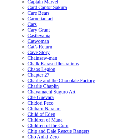
Captain Marvel
Card Captor Sakura
Care Bears
Carnelian art
Cars
Cary Grant
Castlevania
Catwoman
Cat’s Return
Cave Story
Chainsaw-man
Chalk Karasu Illustrations
Chaos Legion
Chapter 27
Charlie and the Chocolate Factory
Charlie Chaplin
Chayamachi Suguro Art
Che Guevara
Chidori Peco
Chiharu Nara art
Child of Eden
Children of Mana
Children of the Corn
Chip and Dale Rescue Rangers
Cho Aniki Zero