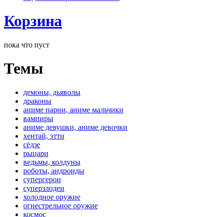
Корзина
пока что пуст
Темы
демоны, дьяволы
драконы
аниме парни, аниме мальчики
вампиры
аниме девушки, аниме девочки
хентай, этти
сёдзе
рыцари
ведьмы, колдуны
роботы, андроиды
супергерои
суперзлодеи
холодное оружие
огнестрельное оружие
космос