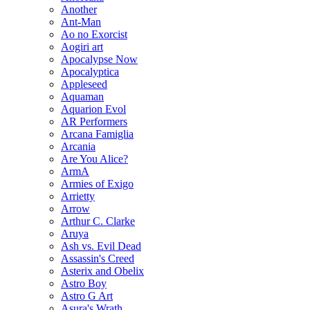
Another
Ant-Man
Ao no Exorcist
Aogiri art
Apocalypse Now
Apocalyptica
Appleseed
Aquaman
Aquarion Evol
AR Performers
Arcana Famiglia
Arcania
Are You Alice?
ArmA
Armies of Exigo
Arrietty
Arrow
Arthur C. Clarke
Aruya
Ash vs. Evil Dead
Assassin's Creed
Asterix and Obelix
Astro Boy
Astro G Art
Asura's Wrath