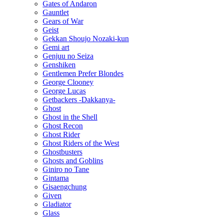
Gates of Andaron
Gauntlet
Gears of War
Geist
Gekkan Shoujo Nozaki-kun
Gemi art
Genjuu no Seiza
Genshiken
Gentlemen Prefer Blondes
George Clooney
George Lucas
Getbackers -Dakkanya-
Ghost
Ghost in the Shell
Ghost Recon
Ghost Rider
Ghost Riders of the West
Ghostbusters
Ghosts and Goblins
Giniro no Tane
Gintama
Gisaengchung
Given
Gladiator
Glass