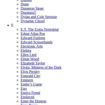
Dune
Dungeon Siege
Durarara!!
Dylan and Cole Sprouse
Dynamic Chord
E
E.T. The Extra-Terrestrial
Edgar Allan Poe
Edward Furlong
Edward Scissorhands
Electronic Arts
Elektra
Elfen Lied
Elijah Wood
Elizabeth Taylor
Elvira, Mistress of the Dark
Elvis Presley
Emerald City
Eminem
Ender’s Game
Eno
Enrico Fermi
Enslaved
Enter the Dragon