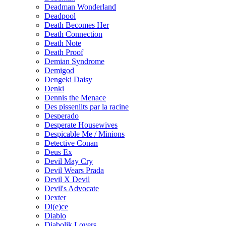
Deadman Wonderland
Deadpool
Death Becomes Her
Death Connection
Death Note
Death Proof
Demian Syndrome
Demigod
Dengeki Daisy
Denki
Dennis the Menace
Des pissenlits par la racine
Desperado
Desperate Housewives
Despicable Me / Minions
Detective Conan
Deus Ex
Devil May Cry
Devil Wears Prada
Devil X Devil
Devil's Advocate
Dexter
Di(e)ce
Diablo
Diabolik Lovers