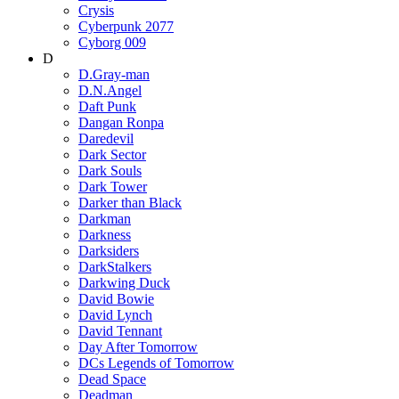
Crysis
Cyberpunk 2077
Cyborg 009
D
D.Gray-man
D.N.Angel
Daft Punk
Dangan Ronpa
Daredevil
Dark Sector
Dark Souls
Dark Tower
Darker than Black
Darkman
Darkness
Darksiders
DarkStalkers
Darkwing Duck
David Bowie
David Lynch
David Tennant
Day After Tomorrow
DCs Legends of Tomorrow
Dead Space
Deadman