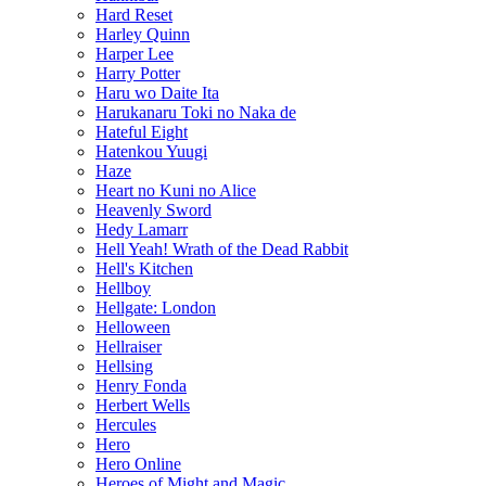
Hard Reset
Harley Quinn
Harper Lee
Harry Potter
Haru wo Daite Ita
Harukanaru Toki no Naka de
Hateful Eight
Hatenkou Yuugi
Haze
Heart no Kuni no Alice
Heavenly Sword
Hedy Lamarr
Hell Yeah! Wrath of the Dead Rabbit
Hell's Kitchen
Hellboy
Hellgate: London
Helloween
Hellraiser
Hellsing
Henry Fonda
Herbert Wells
Hercules
Hero
Hero Online
Heroes of Might and Magic