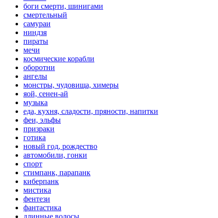
боги смерти, шинигами
смертельный
самураи
ниндзя
пираты
мечи
космические корабли
оборотни
ангелы
монстры, чудовища, химеры
яой, сенен-ай
музыка
еда, кухня, сладости, пряности, напитки
феи, эльфы
призраки
готика
новый год, рождество
автомобили, гонки
спорт
стимпанк, парапанк
киберпанк
мистика
фентези
фантастика
длинные волосы