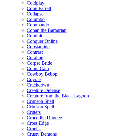
Coldplay
Colin Farrell
Collapse
Columbo
Commando
Conan the Barbarian
Conduit
Conquer Online
Constantine
Contrast
Coraline
Corpse Bride
Count Cain
Cowboy Bebop
Coyote
Crackdown
Creature Defense
Creature from the Black Lagoon
Crimson Shell
Crimson Spell
Critters
Crocodile Dundee
Cross Edge
Cruella
Crusty Demons