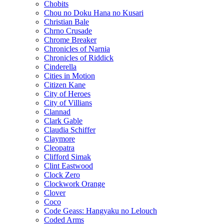
Chobits
Chou no Doku Hana no Kusari
Christian Bale
Chrno Crusade
Chrome Breaker
Chronicles of Narnia
Chronicles of Riddick
Cinderella
Cities in Motion
Citizen Kane
City of Heroes
City of Villians
Clannad
Clark Gable
Claudia Schiffer
Claymore
Cleopatra
Clifford Simak
Clint Eastwood
Clock Zero
Clockwork Orange
Clover
Coco
Code Geass: Hangyaku no Lelouch
Coded Arms