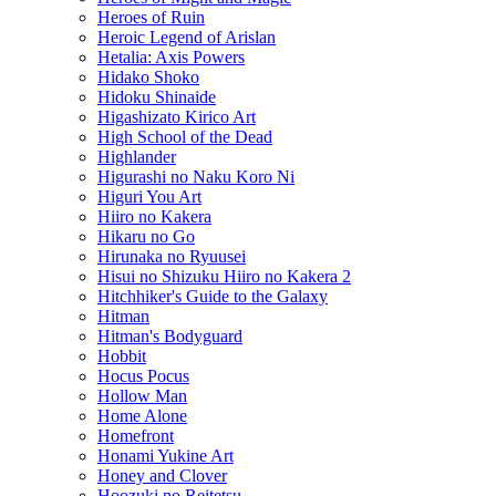
Heroes of Ruin
Heroic Legend of Arislan
Hetalia: Axis Powers
Hidako Shoko
Hidoku Shinaide
Higashizato Kirico Art
High School of the Dead
Highlander
Higurashi no Naku Koro Ni
Higuri You Art
Hiiro no Kakera
Hikaru no Go
Hirunaka no Ryuusei
Hisui no Shizuku Hiiro no Kakera 2
Hitchhiker's Guide to the Galaxy
Hitman
Hitman's Bodyguard
Hobbit
Hocus Pocus
Hollow Man
Home Alone
Homefront
Honami Yukine Art
Honey and Clover
Hoozuki no Reitetsu