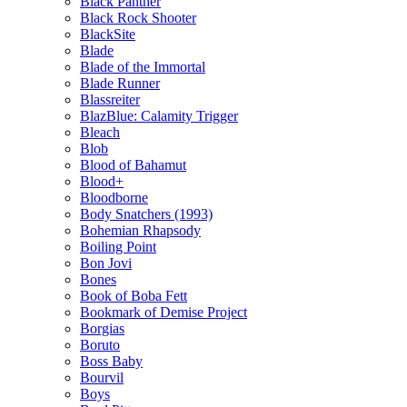
Black Panther
Black Rock Shooter
BlackSite
Blade
Blade of the Immortal
Blade Runner
Blassreiter
BlazBlue: Calamity Trigger
Bleach
Blob
Blood of Bahamut
Blood+
Bloodborne
Body Snatchers (1993)
Bohemian Rhapsody
Boiling Point
Bon Jovi
Bones
Book of Boba Fett
Bookmark of Demise Project
Borgias
Boruto
Boss Baby
Bourvil
Boys