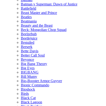
Batman v Superman: Dawn of Justice
Battlefield
Beast Master and Prince
Beatles
Beatmania
Beauty and the Beast
Beck: Mongolian Chop Squad
Beelzebub
Beetlejuice
Beguiled
Berserk
Bette Davis
Better Call Soul
Beyonce
Big Bang Theory
Big Eyes
BIGBANG
Bill Mumy
Bio-Booster Armor Guyver
Bionic Commando
Bioshock
Birds
Black Cat
Black Lagoon