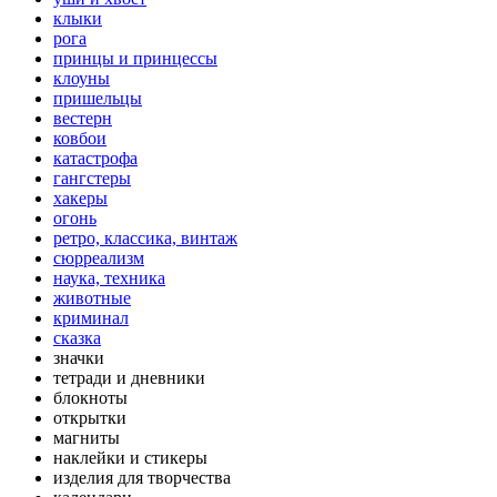
клыки
рога
принцы и принцессы
клоуны
пришельцы
вестерн
ковбои
катастрофа
гангстеры
хакеры
огонь
ретро, классика, винтаж
сюрреализм
наука, техника
животные
криминал
сказка
значки
тетради и дневники
блокноты
открытки
магниты
наклейки и стикеры
изделия для творчества