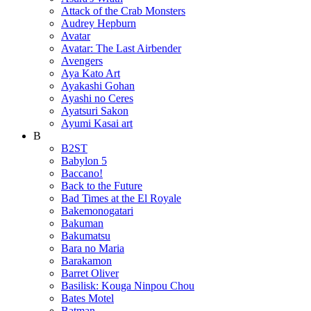
Attack of the Crab Monsters
Audrey Hepburn
Avatar
Avatar: The Last Airbender
Avengers
Aya Kato Art
Ayakashi Gohan
Ayashi no Ceres
Ayatsuri Sakon
Ayumi Kasai art
B
B2ST
Babylon 5
Baccano!
Back to the Future
Bad Times at the El Royale
Bakemonogatari
Bakuman
Bakumatsu
Bara no Maria
Barakamon
Barret Oliver
Basilisk: Kouga Ninpou Chou
Bates Motel
Batman