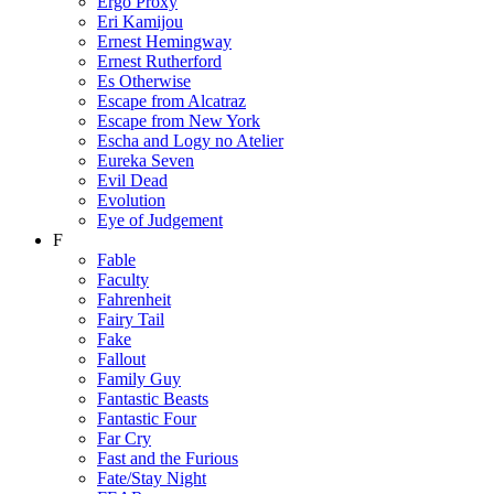
Ergo Proxy
Eri Kamijou
Ernest Hemingway
Ernest Rutherford
Es Otherwise
Escape from Alcatraz
Escape from New York
Escha and Logy no Atelier
Eureka Seven
Evil Dead
Evolution
Eye of Judgement
F
Fable
Faculty
Fahrenheit
Fairy Tail
Fake
Fallout
Family Guy
Fantastic Beasts
Fantastic Four
Far Cry
Fast and the Furious
Fate/Stay Night