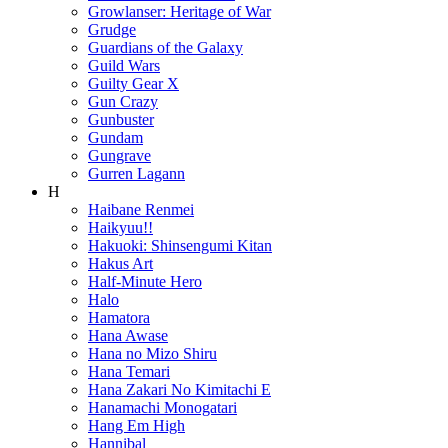
Growlanser: Heritage of War
Grudge
Guardians of the Galaxy
Guild Wars
Guilty Gear X
Gun Crazy
Gunbuster
Gundam
Gungrave
Gurren Lagann
H
Haibane Renmei
Haikyuu!!
Hakuoki: Shinsengumi Kitan
Hakus Art
Half-Minute Hero
Halo
Hamatora
Hana Awase
Hana no Mizo Shiru
Hana Temari
Hana Zakari No Kimitachi E
Hanamachi Monogatari
Hang Em High
Hannibal