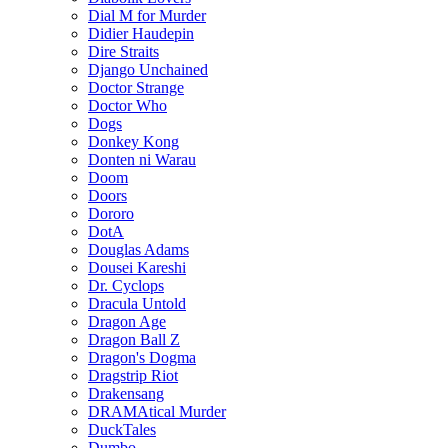
Dial M for Murder
Didier Haudepin
Dire Straits
Django Unchained
Doctor Strange
Doctor Who
Dogs
Donkey Kong
Donten ni Warau
Doom
Doors
Dororo
DotA
Douglas Adams
Dousei Kareshi
Dr. Cyclops
Dracula Untold
Dragon Age
Dragon Ball Z
Dragon's Dogma
Dragstrip Riot
Drakensang
DRAMAtical Murder
DuckTales
Dumbo