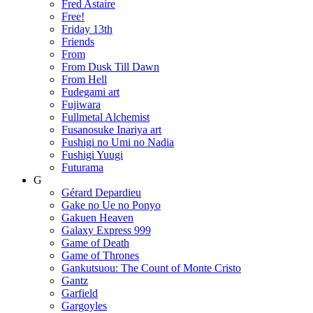
Fred Astaire
Free!
Friday 13th
Friends
From
From Dusk Till Dawn
From Hell
Fudegami art
Fujiwara
Fullmetal Alchemist
Fusanosuke Inariya art
Fushigi no Umi no Nadia
Fushigi Yuugi
Futurama
G
Gérard Depardieu
Gake no Ue no Ponyo
Gakuen Heaven
Galaxy Express 999
Game of Death
Game of Thrones
Gankutsuou: The Count of Monte Cristo
Gantz
Garfield
Gargoyles