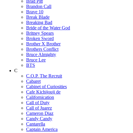
Brad Pitt
Brandon Call
Brave 10
Break Blade
Breaking Bad
Bride of the Water God
Britney Spears
Broken Sword
Brother X Brother
Brothers Conflict
Bruce Almighty
Bruce Lee
BTS
C
C.O.P. The Recruit
Cabaret
Cabinet of Curiosities
Cafe Kichijouji de
Californication
Call of Duty
Call of Juarez
Cameron Diaz
Candy Candy
Cantarella
Captain America