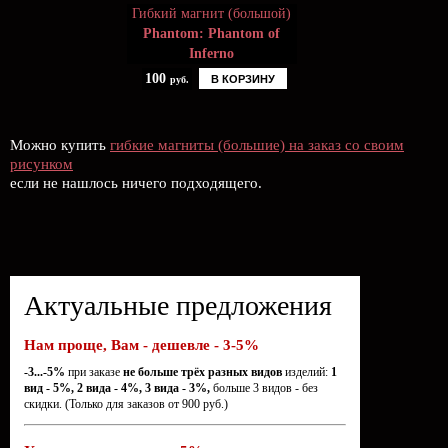
Гибкий магнит (большой)
Phantom: Phantom of
Inferno
100
В КОРЗИНУ
руб.
Можно купить
гибкие магниты (большие) на заказ со своим
рисунком
если не нашлось ничего подходящего.
Актуальные предложения
Нам проще, Вам - дешевле - 3-5%
-3...-5%
при заказе
не больше трёх разных видов
изделий:
1
вид - 5%, 2 вида - 4%, 3 вида - 3%,
больше 3 видов - без
скидки. (Только для заказов от 900 руб.)