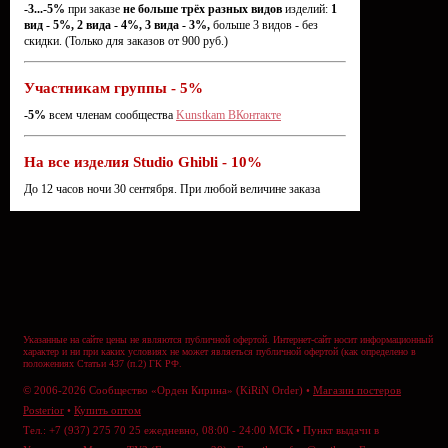
-3...-5%
при заказе
не больше трёх разных видов
изделий:
1
вид - 5%, 2 вида - 4%, 3 вида - 3%,
больше 3 видов - без
скидки. (Только для заказов от 900 руб.)
Участникам группы - 5%
-5%
всем членам сообщества
Kunstkam ВКонтакте
На все изделия Studio Ghibli - 10%
До 12 часов ночи 30 сентября. При любой величине заказа
Указанные на сайте цены не являются публичной офертой. Интернет-сайт носит информационный
характер и ни при каких условиях не может являеться публичной офертой (как определено в
положениях Статьи 437 (п.2) ГК РФ.
© 2006-2026 Сообщество «Орден Кирина» (KiRiN Order) •
Магазин постеров
Posterior
•
Купить оптом
Тел.: +7 (937) 275 70 25 ежедневно, 08:00 - 24:00 МСК • Пункт выдачи в