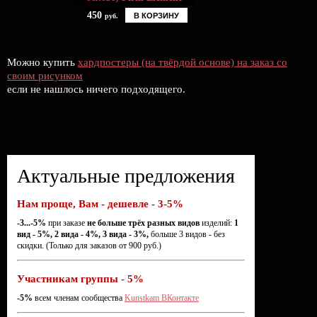
450
В КОРЗИНУ
руб.
Можно купить
хардпостеры (на твёрдой основе) на заказ со
своим рисунком
если не нашлось ничего подходящего.
Актуальные предложения
Нам проще, Вам - дешевле - 3-5%
-3...-5%
при заказе
не больше трёх разных видов
изделий:
1
вид - 5%, 2 вида - 4%, 3 вида - 3%,
больше 3 видов - без
скидки. (Только для заказов от 900 руб.)
Участникам группы - 5%
-5%
всем членам сообщества
Kunstkam ВКонтакте