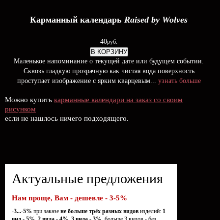
Карманный календарь
Raised by Wolves
40
руб.
В КОРЗИНУ
Маленькое напоминание о текущей дате или будущем событии.
Сквозь гладкую прозрачную как чистая вода поверхность
проступает изображение с ярким кварцевым...
узнать больше
Можно купить
карманные календари на заказ со своим
рисунком
если не нашлось ничего подходящего.
Актуальные предложения
Нам проще, Вам - дешевле - 3-5%
-3...-5%
при заказе
не больше трёх разных видов
изделий:
1
вид - 5%, 2 вида - 4%, 3 вида - 3%,
больше 3 видов - без