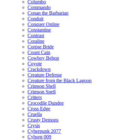
Columbo
Commando
Conan the Barbarian
Conduit
Conquer Online
Constantine
Contrast
Coraline
Corpse Bride
Count Cain
Cowboy Bebop
Coyote
Crackdown
Creature Defense
Creature from the Black Lagoon
Crimson Shell
Crimson Spell
Critters
Crocodile Dundee
Cross Edge
Cruella
Crusty Demons
Crysis
Cyberpunk 2077
Cyborg 009