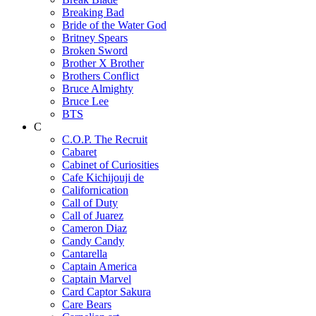
Breaking Bad
Bride of the Water God
Britney Spears
Broken Sword
Brother X Brother
Brothers Conflict
Bruce Almighty
Bruce Lee
BTS
C
C.O.P. The Recruit
Cabaret
Cabinet of Curiosities
Cafe Kichijouji de
Californication
Call of Duty
Call of Juarez
Cameron Diaz
Candy Candy
Cantarella
Captain America
Captain Marvel
Card Captor Sakura
Care Bears