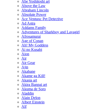
Abe Yoshitoshi art
Above the Law
Abraham Lincoln
Absolute Power
Ace Ventura: Pet Detective
Ad Astra
Addams Family
Adventures of Sharkboy and Lavagirl
Afrosamurai
Age of Conan
Ah! My Goddess
Ai no Kusabi
Aion
Air
Air Gear
Ajin
Akabane
Akame ga Kill!
Akasia art
Akira Banpai art
Akuma de Soro
Aladdin
Alain Delon
Albert Einstein
Alf