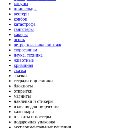
клоуны
пришельцы
вестерн
ковбои
катастрофа
гангстеры
хакеры
огонь
ретро, классика, винтаж
сюрреализм
наука, техника
животные
криминал
сказка
значки
тетради и дневники
блокноты
открытки
магниты
наклейки и стикеры
изделия для творчества
календари
плакаты и постеры
подарочная упаковка
экспериментальные решения