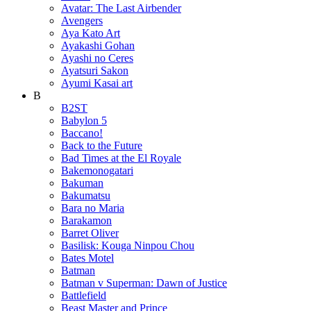
Avatar: The Last Airbender
Avengers
Aya Kato Art
Ayakashi Gohan
Ayashi no Ceres
Ayatsuri Sakon
Ayumi Kasai art
B
B2ST
Babylon 5
Baccano!
Back to the Future
Bad Times at the El Royale
Bakemonogatari
Bakuman
Bakumatsu
Bara no Maria
Barakamon
Barret Oliver
Basilisk: Kouga Ninpou Chou
Bates Motel
Batman
Batman v Superman: Dawn of Justice
Battlefield
Beast Master and Prince