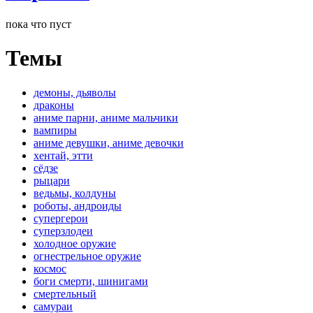
пока что пуст
Темы
демоны, дьяволы
драконы
аниме парни, аниме мальчики
вампиры
аниме девушки, аниме девочки
хентай, этти
сёдзе
рыцари
ведьмы, колдуны
роботы, андроиды
супергерои
суперзлодеи
холодное оружие
огнестрельное оружие
космос
боги смерти, шинигами
смертельный
самураи