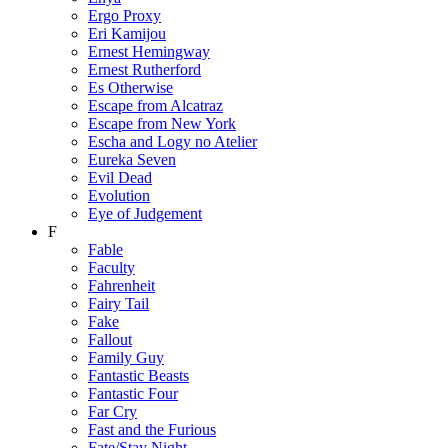
Ergo Proxy
Eri Kamijou
Ernest Hemingway
Ernest Rutherford
Es Otherwise
Escape from Alcatraz
Escape from New York
Escha and Logy no Atelier
Eureka Seven
Evil Dead
Evolution
Eye of Judgement
F
Fable
Faculty
Fahrenheit
Fairy Tail
Fake
Fallout
Family Guy
Fantastic Beasts
Fantastic Four
Far Cry
Fast and the Furious
Fate/Stay Night