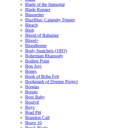
Blade of the Immortal
Blade Runner
Blassreiter
BlazBlue: Calamity Trigger
Bleach
Blob
Blood of Bahamut
Blood+
Bloodborne
Body Snatchers (1993)
Bohemian Rhapsody
Boiling Point
Bon Jovi
Bones
Book of Boba Fett
Bookmark of Demise Project
Borgias
Boruto
Boss Baby
Bourvil
Boys
Brad Pitt
Brandon Call
Brave 10
Break Blade