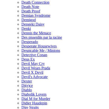
Death Connection
Death Note
Death Proof
Demian Syndrome
Demigod
Dengeki Daisy
Denki
Dennis the Menace
Des pissenlits par la racine
Desperado
Desperate Housewives
Despicable Me / Minions
Detective Conan
Deus Ex
Devil May Cry
Devil Wears Prada
Devil X Devil
Devil's Advocate
Dexter
Di(e)ce
Diablo
Diabolik Lovers
Dial M for Murder
Didier Haudepin
Dire Straits