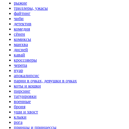
рыжие
триллеры, ужасы
файтинг
чиби
детектив
комедия
сёнен
комиксы
манхва
дисней
кавай
кроссоверы
черепа
нуар
апокалипсис
парни в очках, девушки в очках
коты и кошки
пирсинг
татуировки
военные
броня
уши и хвост
клыки
рога
принцы и принцессы