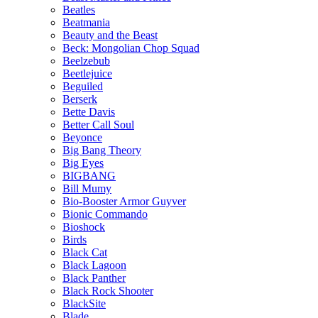
Beatles
Beatmania
Beauty and the Beast
Beck: Mongolian Chop Squad
Beelzebub
Beetlejuice
Beguiled
Berserk
Bette Davis
Better Call Soul
Beyonce
Big Bang Theory
Big Eyes
BIGBANG
Bill Mumy
Bio-Booster Armor Guyver
Bionic Commando
Bioshock
Birds
Black Cat
Black Lagoon
Black Panther
Black Rock Shooter
BlackSite
Blade