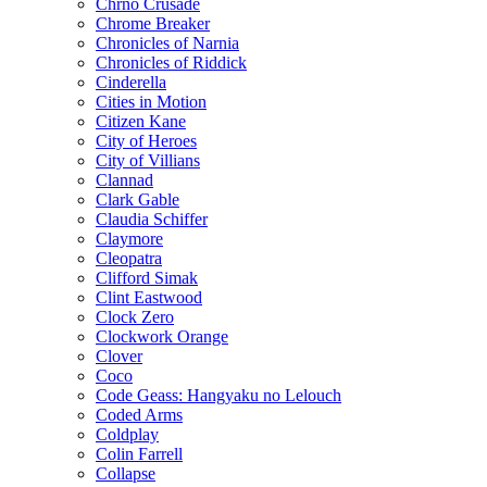
Chrno Crusade
Chrome Breaker
Chronicles of Narnia
Chronicles of Riddick
Cinderella
Cities in Motion
Citizen Kane
City of Heroes
City of Villians
Clannad
Clark Gable
Claudia Schiffer
Claymore
Cleopatra
Clifford Simak
Clint Eastwood
Clock Zero
Clockwork Orange
Clover
Coco
Code Geass: Hangyaku no Lelouch
Coded Arms
Coldplay
Colin Farrell
Collapse