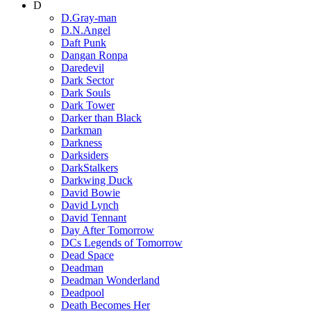
D
D.Gray-man
D.N.Angel
Daft Punk
Dangan Ronpa
Daredevil
Dark Sector
Dark Souls
Dark Tower
Darker than Black
Darkman
Darkness
Darksiders
DarkStalkers
Darkwing Duck
David Bowie
David Lynch
David Tennant
Day After Tomorrow
DCs Legends of Tomorrow
Dead Space
Deadman
Deadman Wonderland
Deadpool
Death Becomes Her