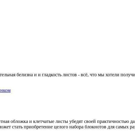
льная белизна и и гладкость листов - всё, что мы хотели получ
унком
тная обложка и клетчатые листы убедят своей практичностью даж
ожет стать приобретение целого набора блокнотов для самых ра