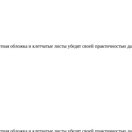
тная обложка и клетчатые листы убедят своей практичностью даж
тная обложка и клетчатые листы убедят своей практичностью даж