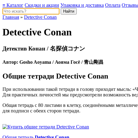
≡ Каталог
Скидки и акции
Упаковка и доставка
Оплата
Отзыв
Главная
»
Detective Conan
Detective Conan
Детектив Конан / 名探偵コナン
Автор:
Gosho Aoyama
/ Аояма Госё / 青山剛昌
Общие тетради Detective Conan
При использовании такой тетради в голову приходит мысль: «Чт
Для практичных личностей мы предусмотрели возможность веде
Общая тетрадь с 80 листами в клетку, соединёнными металлич
для подписи с обеих сторон тетради.
Общая тетрадь
Detective Conan