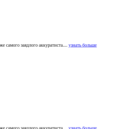
е самого заядлого аккуратиста....
узнать больше
е самого заядлого аккуратиста....
узнать больше