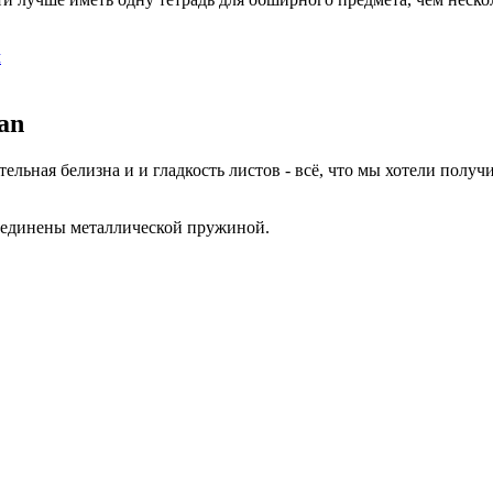
м
an
льная белизна и и гладкость листов - всё, что мы хотели получ
соединены металлической пружиной.