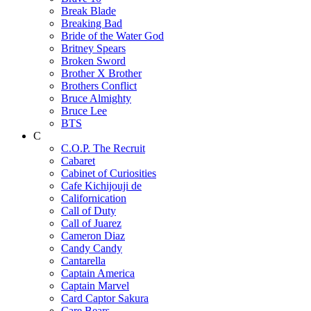
Break Blade
Breaking Bad
Bride of the Water God
Britney Spears
Broken Sword
Brother X Brother
Brothers Conflict
Bruce Almighty
Bruce Lee
BTS
C
C.O.P. The Recruit
Cabaret
Cabinet of Curiosities
Cafe Kichijouji de
Californication
Call of Duty
Call of Juarez
Cameron Diaz
Candy Candy
Cantarella
Captain America
Captain Marvel
Card Captor Sakura
Care Bears