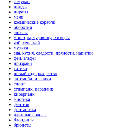
самураи
ниндзя
пираты
мечи
космические корабли
оборотни
ангелы
монстры, чудовища, химеры
яой, сенен-ай
музыка
еда, кухня, сладости, пряности, напитки
феи, эльфы
призраки
готика
новый год, рождество
автомобили, гонки
спорт
стимпанк, парапанк
киберпанк
мистика
фентези
фантастика
длинные волосы
блондины
брюнеты