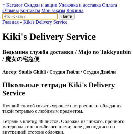
≡ Каталог
Скидки и акции
Упаковка и доставка
Оплата
Отзывы
Контакты
Мои заказы
Корзина
Главная
»
Kiki's Delivery Service
Kiki's Delivery Service
Ведьмина служба доставки / Majo no Takkyuubin
/ 魔女の宅急便
Автор:
Studio Ghibli
/ Студия Гибли / Студия Дзибли
Школьные тетради Kiki's Delivery
Service
Лучший способ связать хорошее настроение от обладания
такой тетрадью c любимым предметом.
Тетрадь в клетку, 48 листов. Обложка из гибкого, прочного
материала кипенно-белого цвета; поле для подписи на
внутренней стороне обложки.