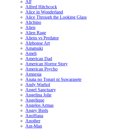
Alf
Alfred Hitchcock
Alice in Wonderland
Alice Through the Looking Glass
Alichino
Alien
Alien Rage
Aliens vs Predator
Alphonse Art
Amatsuki
Ameli
American Dad
American Horror Story
American Psycho
Amnesia
Anata no Tonari ni Suwarasete
Andy Warhol
Angel Sanctuary
Angelina Jolie
Angelique
Angelos Armas
Angry Birds
AnoHana
Another
Ant-Man