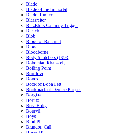
Blade
Blade of the Immortal
Blade Runner
Blassreiter
BlazBlue: Calamity Trigger
Bleach
Blob
Blood of Bahamut
Blood+
Bloodborne
Body Snatchers (1993)
Bohemian Rhapsody
Boiling Point
Bon Jovi
Bones
Book of Boba Fett
Bookmark of Demise Project
Borgias
Boruto
Boss Baby
Bourvil
Boys
Brad Pitt
Brandon Call
Brave 10