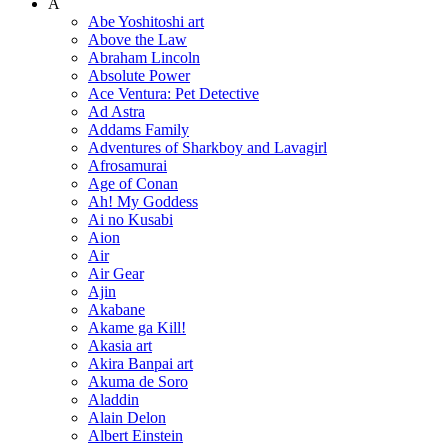
A
Abe Yoshitoshi art
Above the Law
Abraham Lincoln
Absolute Power
Ace Ventura: Pet Detective
Ad Astra
Addams Family
Adventures of Sharkboy and Lavagirl
Afrosamurai
Age of Conan
Ah! My Goddess
Ai no Kusabi
Aion
Air
Air Gear
Ajin
Akabane
Akame ga Kill!
Akasia art
Akira Banpai art
Akuma de Soro
Aladdin
Alain Delon
Albert Einstein