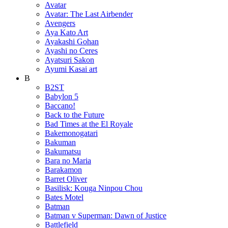
Avatar
Avatar: The Last Airbender
Avengers
Aya Kato Art
Ayakashi Gohan
Ayashi no Ceres
Ayatsuri Sakon
Ayumi Kasai art
B
B2ST
Babylon 5
Baccano!
Back to the Future
Bad Times at the El Royale
Bakemonogatari
Bakuman
Bakumatsu
Bara no Maria
Barakamon
Barret Oliver
Basilisk: Kouga Ninpou Chou
Bates Motel
Batman
Batman v Superman: Dawn of Justice
Battlefield