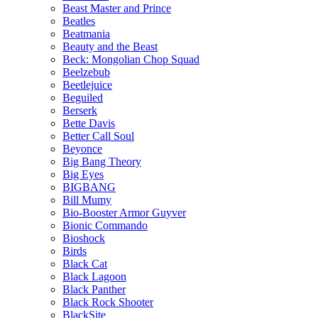
Beast Master and Prince
Beatles
Beatmania
Beauty and the Beast
Beck: Mongolian Chop Squad
Beelzebub
Beetlejuice
Beguiled
Berserk
Bette Davis
Better Call Soul
Beyonce
Big Bang Theory
Big Eyes
BIGBANG
Bill Mumy
Bio-Booster Armor Guyver
Bionic Commando
Bioshock
Birds
Black Cat
Black Lagoon
Black Panther
Black Rock Shooter
BlackSite