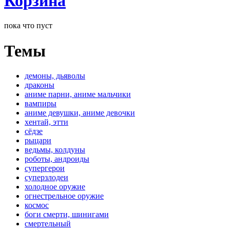
Корзина
пока что пуст
Темы
демоны, дьяволы
драконы
аниме парни, аниме мальчики
вампиры
аниме девушки, аниме девочки
хентай, этти
сёдзе
рыцари
ведьмы, колдуны
роботы, андроиды
супергерои
суперзлодеи
холодное оружие
огнестрельное оружие
космос
боги смерти, шинигами
смертельный