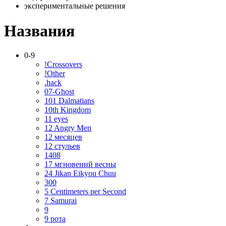
экспериментальные решения
Названия
0-9
!Crossovers
!Other
.hack
07-Ghost
101 Dalmatians
10th Kingdom
11 eyes
12 Angry Men
12 месяцев
12 стульев
1408
17 мгновений весны
24 Jikan Eikyou Chuu
300
5 Centimeters per Second
7 Samurai
9
9 рота