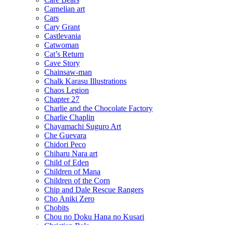
Carnelian art
Cars
Cary Grant
Castlevania
Catwoman
Cat’s Return
Cave Story
Chainsaw-man
Chalk Karasu Illustrations
Chaos Legion
Chapter 27
Charlie and the Chocolate Factory
Charlie Chaplin
Chayamachi Suguro Art
Che Guevara
Chidori Peco
Chiharu Nara art
Child of Eden
Children of Mana
Children of the Corn
Chip and Dale Rescue Rangers
Cho Aniki Zero
Chobits
Chou no Doku Hana no Kusari