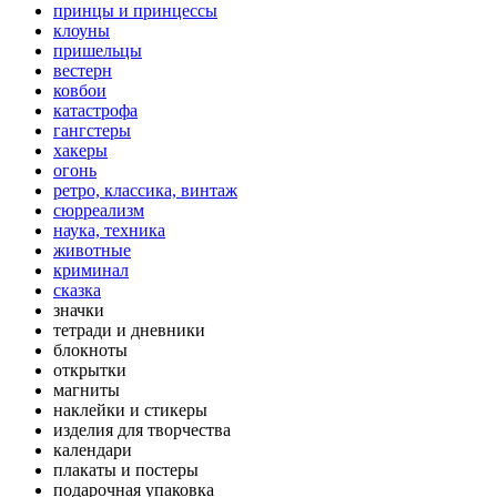
принцы и принцессы
клоуны
пришельцы
вестерн
ковбои
катастрофа
гангстеры
хакеры
огонь
ретро, классика, винтаж
сюрреализм
наука, техника
животные
криминал
сказка
значки
тетради и дневники
блокноты
открытки
магниты
наклейки и стикеры
изделия для творчества
календари
плакаты и постеры
подарочная упаковка