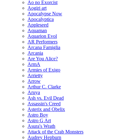
Ao no Exorcist
Aogiri art
Apocalypse Now
Apocalyptica
Appleseed
Aquaman
Aquarion Evol
AR Performers
Arcana Famiglia
Arcania
Are You Alice?
ArmA
Armies of Exigo
Arrietty
Arrow
Arthur C. Clarke
Aruya
Ash vs. Evil Dead
Assassin's Creed
Asterix and Obelix
Astro Boy
Astro G Art
Asura's Wrath
Attack of the Crab Monsters
Audrey Hepburn