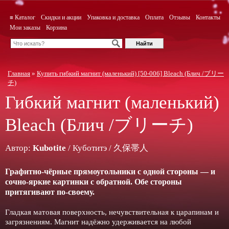
≡ Каталог
Скидки и акции
Упаковка и доставка
Оплата
Отзывы
Контакты
Мои заказы
Корзина
Главная
»
Купить гибкий магнит (маленький) [50-006] Bleach (Блич /ブリー
チ)
Гибкий магнит (маленький)
Bleach
(Блич /ブリーチ)
Автор:
Kubotite
/ Куботитэ / 久保帯人
Графитно-чёрные прямоугольники с одной стороны — и
сочно-яркие картинки с обратной. Обе стороны
притягивают по-своему.
Гладкая матовая поверхность, нечувствительная к царапинам и
загрязнениям. Магнит надёжно удерживается на любой