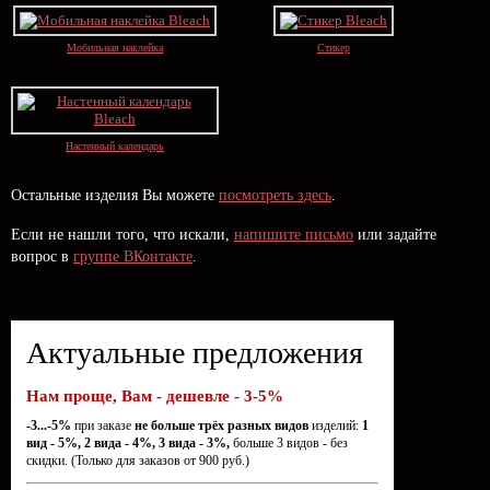
Мобильная наклейка
Стикер
Настенный календарь
Остальные изделия Вы можете
посмотреть здесь
.
Если не нашли того, что искали,
напишите письмо
или задайте
вопрос в
группе ВКонтакте
.
Актуальные предложения
Нам проще, Вам - дешевле - 3-5%
-3...-5%
при заказе
не больше трёх разных видов
изделий:
1
вид - 5%, 2 вида - 4%, 3 вида - 3%,
больше 3 видов - без
скидки. (Только для заказов от 900 руб.)