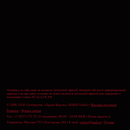
Указанные на сайте цены не являются публичной офертой. Интернет-сайт носит информационный
характер и ни при каких условиях не может являеться публичной офертой (как определено в
положениях Статьи 437 (п.2) ГК РФ.
© 2006-2026 Сообщество «Орден Кирина» (KiRiN Order) •
Магазин постеров
Posterior
•
Купить оптом
Тел.: +7 (937) 275 70 25 ежедневно, 08:00 - 24:00 МСК • Пункт выдачи в
Ульяновске: Магазин ТУЗ (Гончарова, 28) • E-mail:
verfurt@mail.ru
•
Группа
ВКонтакте
•
Отправить сообщение