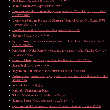
Skip Beat!
/ Не сдавайся! / スキップ・ビート!
Takeshi Obata Art
/ Арт Такеши Обаты
Umineko no Naku Koro ni
/ Когда плачут чайки / When They Cry 3 / うみね
このなく頃に
Uragiri wa Boku no Namae wo Shitteiru
/ Betrayal Knows My Name / 裏切
りは僕の名前を知っている
One Piece
/ Ван-Пис / Ван Пис / Wanpiisu / ワンピース
Slayers
/ Рубаки / スレイヤーズ
Spirited Away
/ Унесённые призраками / Sen to Chihiro no Kamikakushi / 千
と千尋の神隠し
Higurashi no Naku Koro Ni
/ Когда плачут цикады / When Cicadas Cry / ひぐ
らしのなく頃に
Samurai Champloo
/ Самурай Чамплу / サムライチャンプルー
Sweet Pool
/ スウィート プール
Togainu no Chi
/ Blood of the reprimanded hound / 咎狗の血
Natsume Yuujinchou
/ Тетрадь дружбы Нацумэ / Natsume's Book of Friends /
夏目友人帳
Saiyuki
/ Саюки / 最遊記
Hakuoki: Shinsengumi Kitan
Tekuto Moshimo Art
/ Арт Мосимо Текуто
Samurai Seven
/ Семь самураев / サムライセブン
Spice and Wolf
/ Волчица и пряности / Okami to Koshinryo / 狼と香辛料