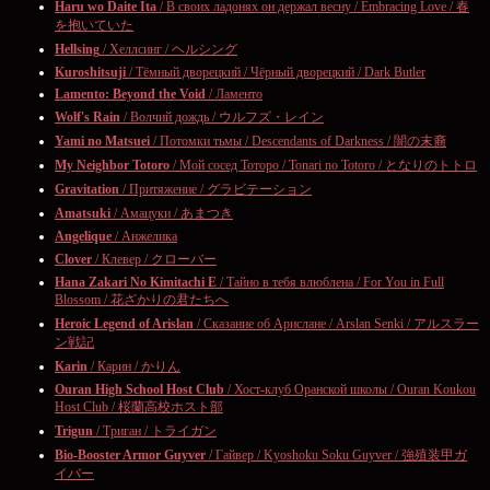
Haru wo Daite Ita
/ В своих ладонях он держал весну / Embracing Love / 春
を抱いていた
Hellsing
/ Хеллсинг / ヘルシング
Kuroshitsuji
/ Тёмный дворецкий / Чёрный дворецкий / Dark Butler
Lamento: Beyond the Void
/ Ламенто
Wolf's Rain
/ Волчий дождь / ウルフズ・レイン
Yami no Matsuei
/ Потомки тьмы / Descendants of Darkness / 闇の末裔
My Neighbor Totoro
/ Мой сосед Тоторо / Tonari no Totoro / となりのトトロ
Gravitation
/ Притяжение / グラビテーション
Amatsuki
/ Амацуки / あまつき
Angelique
/ Анжелика
Clover
/ Клевер / クローバー
Hana Zakari No Kimitachi E
/ Тайно в тебя влюблена / For You in Full
Blossom / 花ざかりの君たちへ
Heroic Legend of Arislan
/ Сказание об Арислане / Arslan Senki / アルスラー
ン戦記
Karin
/ Карин / かりん
Ouran High School Host Club
/ Хост-клуб Оранской школы / Ouran Koukou
Host Club / 桜蘭高校ホスト部
Trigun
/ Триган / トライガン
Bio-Booster Armor Guyver
/ Гайвер / Kyoshoku Soku Guyver / 強殖装甲ガ
イバー