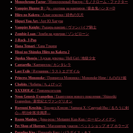
Monochrome Factor
/ Монохромный Фактор / モノクローム・ファクター
Vampire Hunter D
/ Ди - охотник на вампиров / 吸血鬼ハンターD
Hiiro no Kakera
/ Алые осколки / 緋色の欠片
Higuri You Art
/ Арт Ю Хигури
Vampire Knight
/ Рыцарь-вампир / ヴァンパイア騎士
Zombie-Loan
/ Зомби на доверии / ゾンビローン
J-Rock, J-Pop
Hana Temari
/ Хана Тэмари
Hisui no Shizuku Hiiro no Kakera 2
Jigoku Shoujo
/ Адская девочка / Hell Girl / 地獄少女
Cantarella
/ Кантарелла / カンタレラ
Last Exile
/ Изгнанник / ラストエグザイル
Princess Mononoke
/ Принцесса Мононокэ / Mononoke Hime / もののけ姫
Chobits
/ Чобиты / ちょびっツ
XXXHOLiC
/ Триплексоголик
Neon Genesis Evangelion
/ Евангелион нового поколения / Shinseiki
Evangelion / 新世紀エヴァンゲリオン
Rurouni Kenshin
/ Бродяга Кэнсин / Samurai X / Самурай Икс / るろうに剣
心―明治剣客浪満譚―
Rozen Maiden
/ Дева-роза / Meitantei Kun-Kun / ローゼンメイデン
Pet Shop of Horrors
/ Магазинчик ужасов / ペットショップ オブ ホラーズ
Paradise Kiss
/ Парадайз Кисс / パラダイス・キス