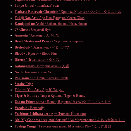
Tokyo Ghoul
/ Токийский гуль
Tsubasa Reservoir Chronicle
/ Хроника Крыльев / ツバサ・クロニクル
Tukiji Nao Art
/ Арт Нао Тукидзи / Green Glass
Kamigami no Asobi
/ Забавы богов / Игры богов
07-Ghost
/ Седьмой Дух
Amnesia
/ Амнезия / A. M. N.
Beast Master and Prince
/ Укротитель и принц
Beelzebub
/ Вельзепупс / べるぜバブ
Blood+
/ Кровь+ / Blood Plus
Di(e)ce
/ Игра в кости / ダイス-
Katanagatari
/ Истории мечей / 刀語
No. 6
/ 6-я зона / Зона №6
Phi Brain
/ Phi Brain: Kami no Puzzle
Strobe Edge
Takumi Yuu Art
/ Арт Ю Такуми
Tiger & Bunny
/ Тигр и Кролик / Tiger & Bunny
Uta no Prince-sama
/ Поющий принц / うたの☆プリンスさまっ
Vocaloid
/ Вокалойд
Yoshinori Ichihara art
/ Арт Ичихара Йосинори
Ah! My Goddess
/ Ах, моя богиня! / Aa Megami-sama / ああっ女神さまっ
Fushigi Yuugi
/ Таинственная игра / Mysterious Play / ふしぎ遊戯