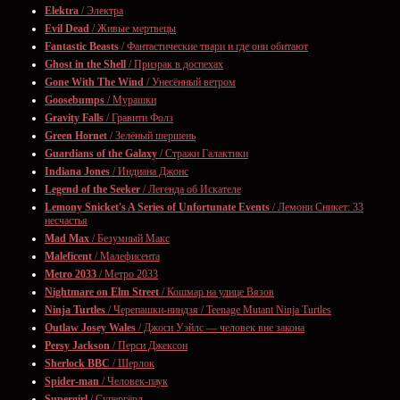
Elektra
/ Электра
Evil Dead
/ Живые мертвецы
Fantastic Beasts
/ Фантастические твари и где они обитают
Ghost in the Shell
/ Призрак в доспехах
Gone With The Wind
/ Унесённый ветром
Goosebumps
/ Мурашки
Gravity Falls
/ Гравити Фолз
Green Hornet
/ Зелёный шершень
Guardians of the Galaxy
/ Стражи Галактики
Indiana Jones
/ Индиана Джонс
Legend of the Seeker
/ Легенда об Искателе
Lemony Snicket's A Series of Unfortunate Events
/ Лемони Сникет: 33
несчастья
Mad Max
/ Безумный Макс
Maleficent
/ Малефисента
Metro 2033
/ Метро 2033
Nightmare on Elm Street
/ Кошмар на улице Вязов
Ninja Turtles
/ Черепашки-ниндзя / Teenage Mutant Ninja Turtles
Outlaw Josey Wales
/ Джоси Уэйлс — человек вне закона
Persy Jackson
/ Перси Джексон
Sherlock BBC
/ Шерлок
Spider-man
/ Человек-паук
Supergirl
/ Супергёрл