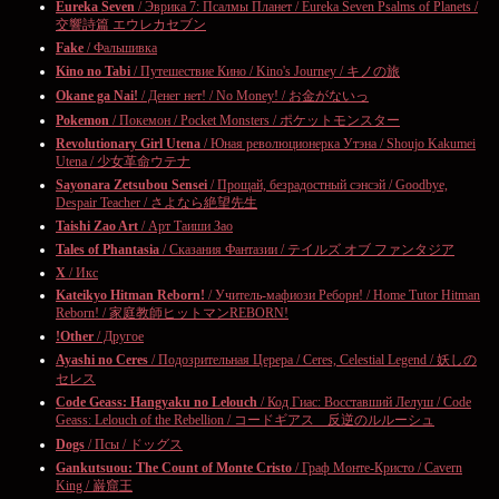
Eureka Seven
/ Эврика 7: Псалмы Планет / Eureka Seven Psalms of Planets /
交響詩篇 エウレカセブン
Fake
/ Фальшивка
Kino no Tabi
/ Путешествие Кино / Kino's Journey / キノの旅
Okane ga Nai!
/ Денег нет! / No Money! / お金がないっ
Pokemon
/ Покемон / Pocket Monsters / ポケットモンスター
Revolutionary Girl Utena
/ Юная революционерка Утэна / Shoujo Kakumei
Utena / 少女革命ウテナ
Sayonara Zetsubou Sensei
/ Прощай, безрадостный сэнсэй / Goodbye,
Despair Teacher / さよなら絶望先生
Taishi Zao Art
/ Арт Таиши Зао
Tales of Phantasia
/ Сказания Фантазии / テイルズ オブ ファンタジア
X
/ Икс
Kateikyo Hitman Reborn!
/ Учитель-мафиози Реборн! / Home Tutor Hitman
Reborn! / 家庭教師ヒットマンREBORN!
!Other
/ Другое
Ayashi no Ceres
/ Подозрительная Церера / Ceres, Celestial Legend / 妖しの
セレス
Code Geass: Hangyaku no Lelouch
/ Код Гиас: Восставший Лелуш / Code
Geass: Lelouch of the Rebellion / コードギアス 反逆のルルーシュ
Dogs
/ Псы / ドッグス
Gankutsuou: The Count of Monte Cristo
/ Граф Монте-Кристо / Cavern
King / 巌窟王