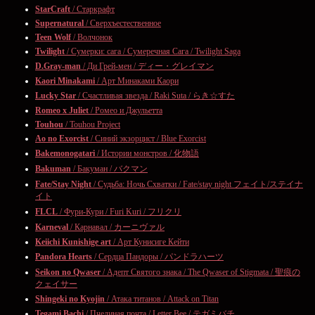
StarCraft
/ Старкрафт
Supernatural
/ Сверхъестественное
Teen Wolf
/ Волчонок
Twilight
/ Сумерки: сага / Сумеречная Сага / Twilight Saga
D.Gray-man
/ Ди Грей-мен / ディー・グレイマン
Kaori Minakami
/ Арт Минаками Каори
Lucky Star
/ Счастливая звезда / Raki Suta / らき☆すた
Romeo x Juliet
/ Ромео и Джульетта
Touhou
/ Touhou Project
Ao no Exorcist
/ Синий экзорцист / Blue Exorcist
Bakemonogatari
/ Истории монстров / 化物語
Bakuman
/ Бакуман / バクマン
Fate/Stay Night
/ Судьба: Ночь Схватки / Fate/stay night フェイト/ステイナ
イト
FLCL
/ Фури-Кури / Furi Kuri / フリクリ
Karneval
/ Карнавал / カーニヴァル
Keiichi Kunishige art
/ Арт Кунисиге Кейти
Pandora Hearts
/ Сердца Пандоры / パンドラハーツ
Seikon no Qwaser
/ Адепт Святого знака / The Qwaser of Stigmata / 聖痕の
クェイサー
Shingeki no Kyojin
/ Атака титанов / Attack on Titan
Tegami Bachi
/ Пчелиная почта / Letter Bee / テガミバチ