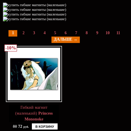
1
2
3
4
5
6
7
8
9
10
11
ДАЛЬШЕ →
-10%
Гибкий магнит
(маленький)
Princess
Mononoke
80
72
В КОРЗИНУ
руб.