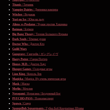
Titanic
/ Титаник
Vampire Dairies
/ Дневники вампира
Witcher
/ Ведьмак
Yuri on Ice
/ Юри на льду
Aliens vs Predator
/ Чужие против Хищника
Batman
/ Бэтмен
Big Bang Theory
/ Теория Большого Взрыва
Dark Souls
/ Тёмные души
Doctor Who
/ Доктор Кто
Guild Wars
Gungrave
/ Гангрейв / ガングレイヴ
Harry Potter
/ Гарри Поттер
House, M.D.
/ Доктор Хаус
Hunger Games
/ Голодные игры
Lion King
/ Король Лев
Magicka
/ Magica. Ну очень эпическая игра
Mask
/ Маска
Merlin
/ Мерлин
Noragami
/ Норагами / Бездомный Бог
PSYCHO-PASS
/ Психопасспорт
Spawn
/ Спаун
SpongeBob Squarepants
/ Губка Боб Квадратные Штаны