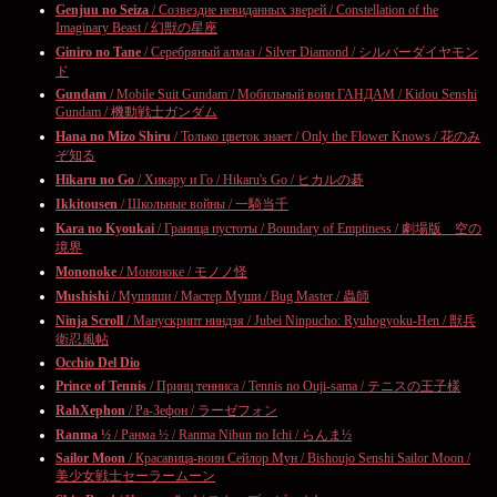
Genjuu no Seiza
/ Созвездие невиданных зверей / Constellation of the
Imaginary Beast / 幻獣の星座
Giniro no Tane
/ Серебряный алмаз / Silver Diamond / シルバーダイヤモン
ド
Gundam
/ Mobile Suit Gundam / Мобильный воин ГАНДАМ / Kidou Senshi
Gundam / 機動戦士ガンダム
Hana no Mizo Shiru
/ Только цветок знает / Only the Flower Knows / 花のみ
ぞ知る
Hikaru no Go
/ Хикару и Го / Hikaru's Go / ヒカルの碁
Ikkitousen
/ Школьные войны / 一騎当千
Kara no Kyoukai
/ Граница пустоты / Boundary of Emptiness / 劇場版 空の
境界
Mononoke
/ Мононоке / モノノ怪
Mushishi
/ Мушиши / Мастер Муши / Bug Master / 蟲師
Ninja Scroll
/ Манускрипт ниндзя / Jubei Ninpucho: Ryuhogyoku-Hen / 獣兵
衛忍風帖
Occhio Del Dio
Prince of Tennis
/ Принц тенниса / Tennis no Ouji-sama / テニスの王子様
RahXephon
/ Ра-Зефон / ラーゼフォン
Ranma ½
/ Ранма ½ / Ranma Nibun no Ichi / らんま½
Sailor Moon
/ Красавица-воин Сейлор Мун / Bishoujo Senshi Sailor Moon /
美少女戦士セーラームーン