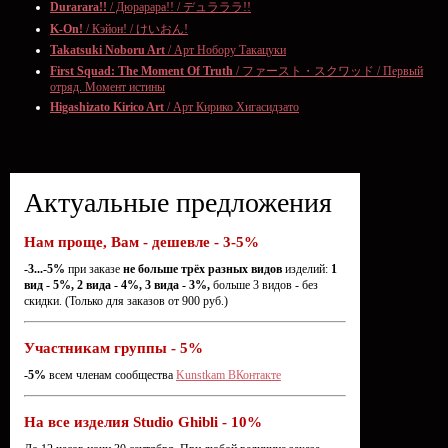
Durarara!!
/ Дюрарара!! / デュラララ!!
K-On!
/ Кэйон! / けいおん!
Takatsuki Noboru Art
/ Арт Нобору Такацуки
First Squad: The Moment Of Truth
/ ファースト・スクワッド / Первый
отряд. Момент истины
Higashizato Kirico Art
/ Арт Кирико Хигасидзато
Актуальные предложения
Нам проще, Вам - дешевле - 3-5%
-3...-5%
при заказе
не больше трёх разных видов
изделий:
1
вид - 5%, 2 вида - 4%, 3 вида - 3%,
больше 3 видов - без
скидки. (Только для заказов от 900 руб.)
Участникам группы - 5%
-5%
всем членам сообщества
Kunstkam ВКонтакте
На все изделия Studio Ghibli - 10%