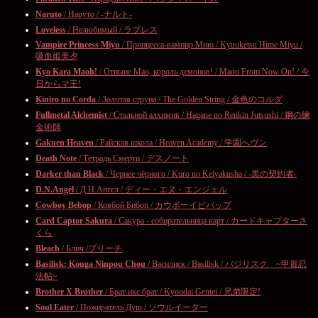
Naruto
/ Наруто / -ナルト-
Loveless
/ Нелюбимый / ラブレス
Vampire Princess Miyu
/ Принцесса-вампир Мию / Kyuuketsu Hime Miyu /
吸血姫美夕
Kyo Kara Maoh!
/ Отныне Мао, король демонов! / Maou From Now On! / 今
日からマ王!
Kiniro no Corda
/ Золотая струна / The Golden String / 金色のコルダ
Fullmetal Alchemist
/ Стальной алхимик / Hagane no Renkin Jutsushi / 鋼の練
金術師
Gakuen Heaven
/ Райская школа / Heaven Academy / 学園へヴン
Death Note
/ Тетрадь Смерти / デスノート
Darker than Black
/ Чернее чёрного / Kuro no Keiyakusha / -黒の契約者-
D.N.Angel
/ Д.Н.Ангел / ディー・エヌ・エンジェル
Cowboy Bebop
/ Ковбой Бибоп / カウボーイビバップ
Card Captor Sakura
/ Сакура - собирательница карт / カードキャプターさ
くら
Bleach
/ Блич /ブリーチ
Basilisk: Kouga Ninpou Chou
/ Василиск / Basilisk / バジリスク ~甲賀忍
法帖~
Brother X Brother
/ Брат икс брат / Kyoudai Gentei / 兄弟限定!
Soul Eater
/ Пожиратель Душ / ソウルイーター