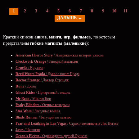
1
2
3
4
5
6
7
8
9
10
11
ДАЛЬШЕ →
Краткий список
аниме, манги, игр, фильмов
, по которым
представлены
гибкие магниты (маленькие)
:
American Horror Story
/ Американская история ужасов
Clockwork Orange
/ Заводной апельсин
Cruella
/ Круэлла
Devil Wears Prada
/ Дьявол носит Прада
Doctor Strange
/ Доктор Стрэндж
Dune
/ Дюна
Ghost Rider
/ Призрачный гонщик
Mr Bean
/ Мистер Бин
Peaky Blinders
/ Острые козырьки
Star Wars
/ Звездные войны
Blade Runner
/ Бегущий по лезвию
Fear and Loathing in Las Vegas
/ Страх и ненависть в Лас-Вегасе
Jaws
/ Челюсти
Ocean's Eleven
/ Одиннадцать друзей Оушена