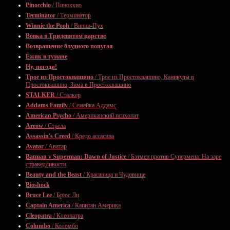
Pinocchio
/ Пиноккио
Terminator
/ Терминатор
Winnie the Pooh
/ Винни-Пух
Вовка в Тридевятом царстве
Возвращение блудного попугая
Ёжик в тумане
Ну, погоди!
Трое из Простоквашино
/ Трое из Простоквашино, Каникулы в
Простоквашино, Зима в Простоквашино
STALKER
/ Сталкер
Addams Family
/ Семейка Аддамс
American Psycho
/ Американский психопат
Arrow
/ Стрела
Assassin's Creed
/ Кредо ассасина
Avatar
/ Аватар
Batman v Superman: Dawn of Justice
/ Бэтмен против Супермена: На заре
справедливости
Beauty and the Beast
/ Красавица и Чудовище
Bioshock
Bruce Lee
/ Брюс Ли
Captain America
/ Капитан Америка
Cleopatra
/ Клеопатра
Columbo
/ Коломбо