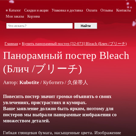
≡ Каталог
Скидки и акции
Упаковка и доставка
Оплата
Отзывы
Контакты
Мои заказы
Корзина
Главная
»
Купить панорамный постер [32-073] Bleach (Блич /ブリーチ)
Панорамный постер
Bleach
(Блич /ブリーチ)
Автор:
Kubotite
/ Куботитэ / 久保帯人
Повесить постер значит громко объявить о своих
увлечениях, пристрастиях и кумирах.
Ваше заявление должно быть ярким, поэтому для
постеров мы выбрали панорамные изображения со
множеством деталей.
Гибкая глянцевая бумага, насыщенные цвета. Изображение