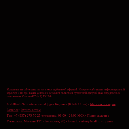
Указанные на сайте цены не являются публичной офертой. Интернет-сайт носит информационный
характер и ни при каких условиях не может являеться публичной офертой (как определено в
положениях Статьи 437 (п.2) ГК РФ.
© 2006-2026 Сообщество «Орден Кирина» (KiRiN Order) •
Магазин постеров
Posterior
•
Купить оптом
Тел.: +7 (937) 275 70 25 ежедневно, 08:00 - 24:00 МСК • Пункт выдачи в
Ульяновске: Магазин ТУЗ (Гончарова, 28) • E-mail:
verfurt@mail.ru
•
Группа
ВКонтакте
•
Отправить сообщение