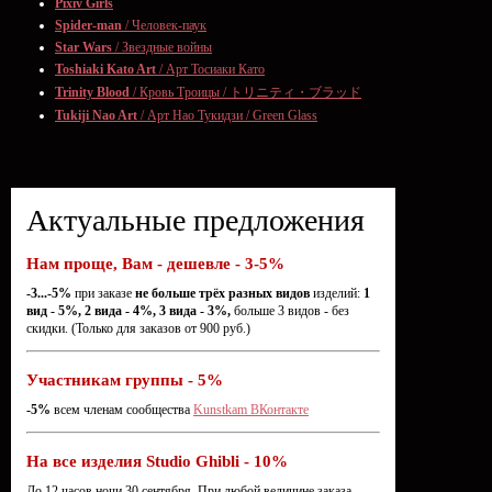
Pixiv Girls
Spider-man
/ Человек-паук
Star Wars
/ Звездные войны
Toshiaki Kato Art
/ Арт Тосиаки Като
Trinity Blood
/ Кровь Троицы / トリニティ・ブラッド
Tukiji Nao Art
/ Арт Нао Тукидзи / Green Glass
Актуальные предложения
Нам проще, Вам - дешевле - 3-5%
-3...-5%
при заказе
не больше трёх разных видов
изделий:
1
вид - 5%, 2 вида - 4%, 3 вида - 3%,
больше 3 видов - без
скидки. (Только для заказов от 900 руб.)
Участникам группы - 5%
-5%
всем членам сообщества
Kunstkam ВКонтакте
На все изделия Studio Ghibli - 10%
До 12 часов ночи 30 сентября. При любой величине заказа