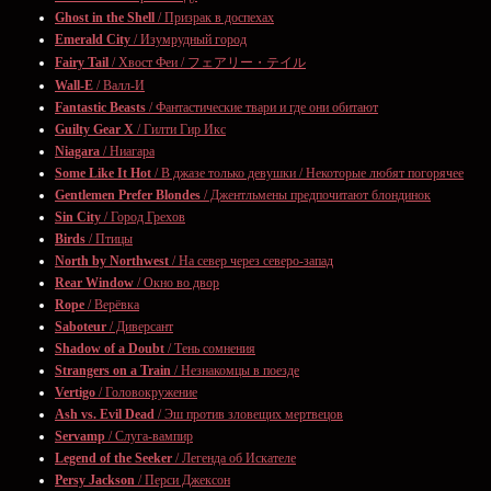
Ghost in the Shell
/ Призрак в доспехах
Emerald City
/ Изумрудный город
Fairy Tail
/ Хвост Феи / フェアリー・テイル
Wall-E
/ Валл-И
Fantastic Beasts
/ Фантастические твари и где они обитают
Guilty Gear X
/ Гилти Гир Икс
Niagara
/ Ниагара
Some Like It Hot
/ В джазе только девушки / Некоторые любят погорячее
Gentlemen Prefer Blondes
/ Джентльмены предпочитают блондинок
Sin City
/ Город Грехов
Birds
/ Птицы
North by Northwest
/ На север через северо-запад
Rear Window
/ Окно во двор
Rope
/ Верёвка
Saboteur
/ Диверсант
Shadow of a Doubt
/ Тень сомнения
Strangers on a Train
/ Незнакомцы в поезде
Vertigo
/ Головокружение
Ash vs. Evil Dead
/ Эш против зловещих мертвецов
Servamp
/ Слуга-вампир
Legend of the Seeker
/ Легенда об Искателе
Persy Jackson
/ Перси Джексон