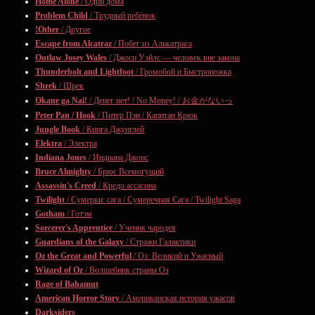
Home Alone
/ Один дома
Problem Child
/ Трудный ребёнок
!Other
/ Другое
Escape from Alcatraz
/ Побег из Алькатраса
Outlaw Josey Wales
/ Джоси Уэйлс — человек вне закона
Thunderbolt and Lightfoot
/ Громобой и Быстроножка
Shrek
/ Шрек
Okane ga Nai!
/ Денег нет! / No Money! / お金がないっ
Peter Pan / Hook
/ Питер Пэн / Капитан Крюк
Jungle Book
/ Книга Джунглей
Elektra
/ Электра
Indiana Jones
/ Индиана Джонс
Bruce Almighty
/ Брюс Всемогущий
Assassin's Creed
/ Кредо ассасина
Twilight
/ Сумерки: сага / Сумеречная Сага / Twilight Saga
Gotham
/ Готэм
Sorcerer's Apprentice
/ Ученик чародея
Guardians of the Galaxy
/ Стражи Галактики
Oz the Great and Powerful
/ Оз: Великий и Ужасный
Wizard of Oz
/ Волшебник страны Оз
Rage of Bahamut
American Horror Story
/ Американская история ужасов
Darksiders