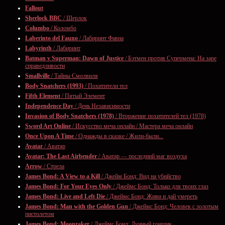
Fallout
Sherlock BBC
/ Шерлок
Columbo
/ Коломбо
Laberinto del Fauno
/ Лабиринт Фавна
Labyrinth
/ Лабиринт
Batman v Superman: Dawn of Justice
/ Бэтмен против Супермена: На заре
справедливости
Smallville
/ Тайны Смолвиля
Body Snatchers (1993)
/ Похитители тел
Fifth Element
/ Пятый Элемент
Independence Day
/ День Независимости
Invasion of Body Snatchers (1978)
/ Вторжение похитителей тел (1978)
Sword Art Online
/ Искусство меча онлайн / Мастера меча онлайн
Once Upon A Time
/ Однажды в сказке / Жили-были...
Avatar
/ Аватар
Avatar: The Last Airbender
/ Аватар — последний маг воздуха
Arrow
/ Стрела
James Bond: A View to a Kill
/ Джейм Бонд: Вид на убийство
James Bond: For Your Eyes Only
/ Джеймс Бонд: Только для твоих глаз
James Bond: Live and Left Die
/ Джеймс Бонд: Живи и дай умереть
James Bond: Man with the Golden Gun
/ Джеймс Бонд: Человек с золотым
пистолетом
James Bond: Moonraker
/ Джеймс Бонд: Лунный гонщик