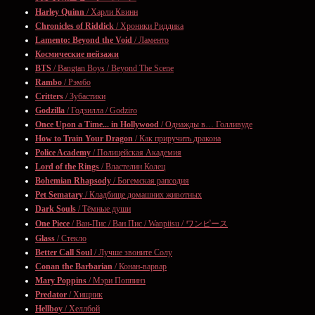
Harley Quinn
/ Харли Квинн
Chronicles of Riddick
/ Хроники Риддика
Lamento: Beyond the Void
/ Ламенто
Космические пейзажи
BTS
/ Bangtan Boys / Beyond The Scene
Rambo
/ Рэмбо
Critters
/ Зубастики
Godzilla
/ Годзилла / Godziro
Once Upon a Time... in Hollywood
/ Однажды в… Голливуде
How to Train Your Dragon
/ Как приручить дракона
Police Academy
/ Полицейская Академия
Lord of the Rings
/ Властелин Колец
Bohemian Rhapsody
/ Богемская рапсодия
Pet Sematary
/ Кладбище домашних животных
Dark Souls
/ Тёмные души
One Piece
/ Ван-Пис / Ван Пис / Wanpiisu / ワンピース
Glass
/ Стекло
Better Call Soul
/ Лучше звоните Солу
Conan the Barbarian
/ Конан-варвар
Mary Poppins
/ Мэри Поппинз
Predator
/ Хищник
Hellboy
/ Хеллбой