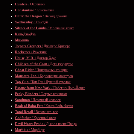
Hunters
/ Охотники
Constantine
/ Константин
Enter the Dragon
/ Выход дракона
Wednesday
/ Уэнсдэй
Silence of the Lambs
/ Молчание ягнят
Кин-Дза-Дза
Мимино
Jeepers Creepers
/ Джиперс Криперс
Rocketeer
/ Ракетчик
House, M.D.
/ Доктор Хаус
Children of the Corn
/ Дети кукурузы
Ghost Rider
/ Призрачный гонщик
Monsters, Inc.
/ Корпорация монстров
Top Gun
/ Топ Ган / Лучший стрелок
Escape from New York
/ Побег из Нью-Йорка
Peaky Blinders
/ Острые козырьки
Sandman
/ Песочный человек
Book of Boba Fett
/ Книга Бобы Фетта
Total Recall
/ Вспомнить всё
Godfather
/ Крёстный отец
Devil Wears Prada
/ Дьявол носит Прада
Morbius
/ Морбиус