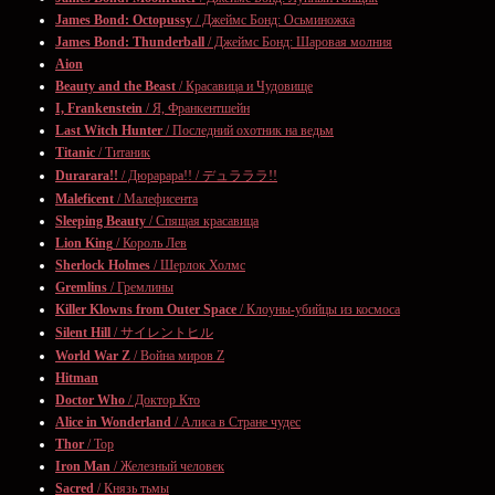
James Bond: Octopussy
/ Джеймс Бонд: Осьминожка
James Bond: Thunderball
/ Джеймс Бонд: Шаровая молния
Aion
Beauty and the Beast
/ Красавица и Чудовище
I, Frankenstein
/ Я, Франкентшейн
Last Witch Hunter
/ Последний охотник на ведьм
Titanic
/ Титаник
Durarara!!
/ Дюрарара!! / デュラララ!!
Maleficent
/ Малефисента
Sleeping Beauty
/ Спящая красавица
Lion King
/ Король Лев
Sherlock Holmes
/ Шерлок Холмс
Gremlins
/ Гремлины
Killer Klowns from Outer Space
/ Клоуны-убийцы из космоса
Silent Hill
/ サイレントヒル
World War Z
/ Война миров Z
Hitman
Doctor Who
/ Доктор Кто
Alice in Wonderland
/ Алиса в Стране чудес
Thor
/ Тор
Iron Man
/ Железный человек
Sacred
/ Князь тьмы