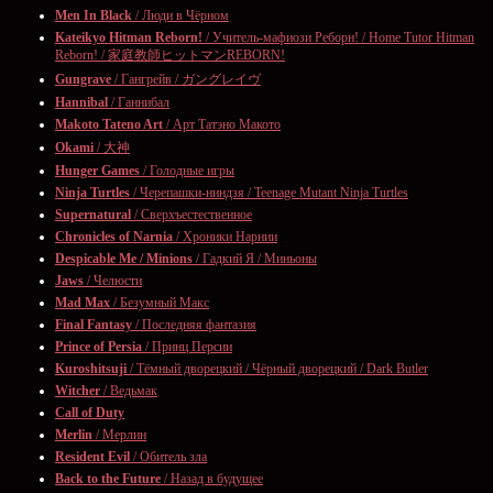
Men In Black
/ Люди в Чёрном
Kateikyo Hitman Reborn!
/ Учитель-мафиози Реборн! / Home Tutor Hitman
Reborn! / 家庭教師ヒットマンREBORN!
Gungrave
/ Гангрейв / ガングレイヴ
Hannibal
/ Ганнибал
Makoto Tateno Art
/ Арт Татэно Макото
Okami
/ 大神
Hunger Games
/ Голодные игры
Ninja Turtles
/ Черепашки-ниндзя / Teenage Mutant Ninja Turtles
Supernatural
/ Сверхъестественное
Chronicles of Narnia
/ Хроники Нарнии
Despicable Me / Minions
/ Гадкий Я / Миньоны
Jaws
/ Челюсти
Mad Max
/ Безумный Макс
Final Fantasy
/ Последняя фантазия
Prince of Persia
/ Принц Персии
Kuroshitsuji
/ Тёмный дворецкий / Чёрный дворецкий / Dark Butler
Witcher
/ Ведьмак
Call of Duty
Merlin
/ Мерлин
Resident Evil
/ Обитель зла
Back to the Future
/ Назад в будущее