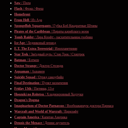
Saw
/ Пила
Flash
/ Флэш / Флеш
Homefront
From Hell
/ Из Ада
SpongeBob Squarepants
/ Губка Боб Квадратные Штаны
Pirates of the Caribbean
/ Пираты карибского моря
Tomb Raider
/ Лара Крофт - расхитительница гробниц
Ice Age
/ Ледниковый период
E.T. The Extra-Terrestrial
/ Инопланетянин
Star Trek
/ Звёздный путь / Стар Трек / Стартрек
Batman
/ Бэтмен
Doctor Strange
/ Доктор Стрэндж
Aquaman
/ Аквамен
Suicide Squad
/ Отряд самоубийц
Final Destination
/ Пункт назначения
Friday 13th
/ Пятница, 13-е
Hoozuki no Reitetsu
/ Хладнокровный Ходзуки
Dragon's Dogma
Imaginarium of Doctor Parnassus
/ Воображариум доктора Парнаса
Warcraft and World of Warcraft
/ Варкрафт
Captain America
/ Капитан Америка
Dennis the Menace
/ Деннис-мучитель