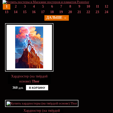
1
2
3
4
5
6
7
8
9
10
11
12
13
14
15
16
17
18
19
20
21
22
23
24
ДАЛЬШЕ →
Хардпостер (на твёрдой
основе)
Thor
360
В КОРЗИНУ
руб.
Хардпостер (на твёрдой