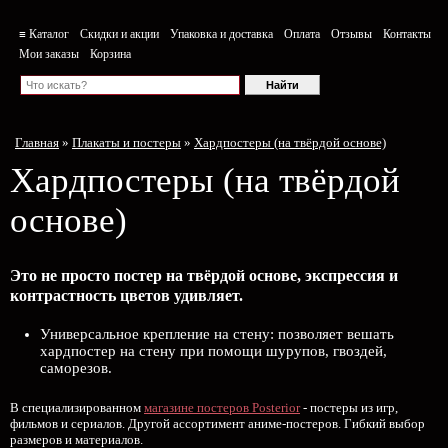
≡ Каталог
Скидки и акции
Упаковка и доставка
Оплата
Отзывы
Контакты
Мои заказы
Корзина
Главная
»
Плакаты и постеры
»
Хардпостеры (на твёрдой основе)
Хардпостеры (на твёрдой
основе)
Это не просто постер на твёрдой основе, экспрессия и
контрастность цветов удивляет.
Универсальное крепление на стену: позволяет вешать
хардпостер на стену при помощи шурупов, гвоздей,
саморезов.
В специализированном
магазине постеров Posterior
- постеры из игр,
фильмов и сериалов. Другой ассортимент аниме-постеров. Гибкий выбор
размеров и материалов.