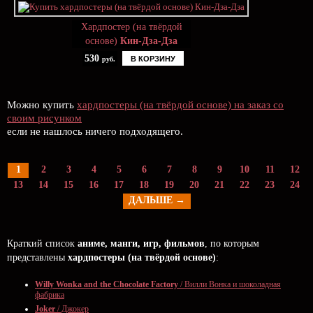
Хардпостер (на твёрдой
основе)
Кин-Дза-Дза
530
В КОРЗИНУ
руб.
Можно купить
хардпостеры (на твёрдой основе) на заказ со
своим рисунком
если не нашлось ничего подходящего.
1
2
3
4
5
6
7
8
9
10
11
12
13
14
15
16
17
18
19
20
21
22
23
24
ДАЛЬШЕ →
Краткий список
аниме, манги, игр, фильмов
, по которым
представлены
хардпостеры (на твёрдой основе)
:
Willy Wonka and the Chocolate Factory
/ Вилли Вонка и шоколадная
фабрика
Joker
/ Джокер