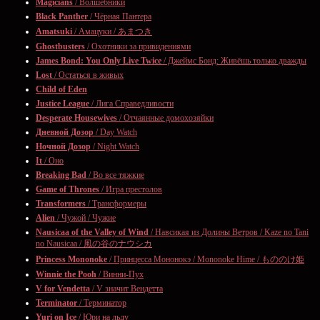
Magicians
/ Волшебники
Black Panther
/ Чёрная Пантера
Amatsuki
/ Амацуки / あまつき
Ghostbusters
/ Охотники за привидениями
James Bond: You Only Live Twice
/ Джеймс Бонд: Живёшь только дважды
Lost
/ Остаться в живых
Child of Eden
Justice League
/ Лига Справедливости
Desperate Housewives
/ Отчаянные домохозяйки
Дневной Дозор
/ Day Watch
Ночной Дозор
/ Night Watch
It
/ Оно
Breaking Bad
/ Во все тяжкие
Game of Thrones
/ Игра престолов
Transformers
/ Трансформеры
Alien
/ Чужой / Чужие
Nausicaa of the Valley of Wind
/ Навсикая из Долины Ветров / Kaze no Tani
no Nausicaa / 風の谷のナウシカ
Princess Mononoke
/ Принцесса Мононокэ / Mononoke Hime / もののけ姫
Winnie the Pooh
/ Винни-Пух
V for Vendetta
/ V значит Вендетта
Terminator
/ Терминатор
Yuri on Ice
/ Юри на льду