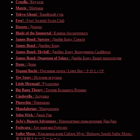
Cruella
/ Круэлла
Matrix
/ Матрица
Tokyo Ghoul
/ Токийский гуль
Free!
/ Free! Iwatobi Swim Club
Dororo
/ Дороро
Blade of the Immortal
/ Клинок бессмертного
James Bond: Spectre
/ Джейм Бонд: Спектр
James Bond
/ Джеймс Бонд
James Bond: Skyfall
/ Джеймс Бонд: Координаты Скайфолл
James Bond: Quantum of Solace
/ Джейм Бонд: Квант милосердия
Dune
/ Дюна
Tegami Bachi
/ Пчелиная почта / Letter Bee / テガミバチ
Toy Story
/ История игрушек
Little Mermaid
/ Русалочка
Big Bang Theory
/ Теория Большого Взрыва
Cinderella
/ Золушка
Pinocchio
/ Пиноккио
Mandalorian
/ Мандалорец
John Wick
/ Джон Уик
JoJo's Bizarre Adventure
/ Невероятные приключения ДжоДжо
Fujiwara
/ Арт мангаки Fujiwara
Sailor Moon
/ Красавица-воин Сейлор Мун / Bishoujo Senshi Sailor Moon /
美少女戦士セーラームーン