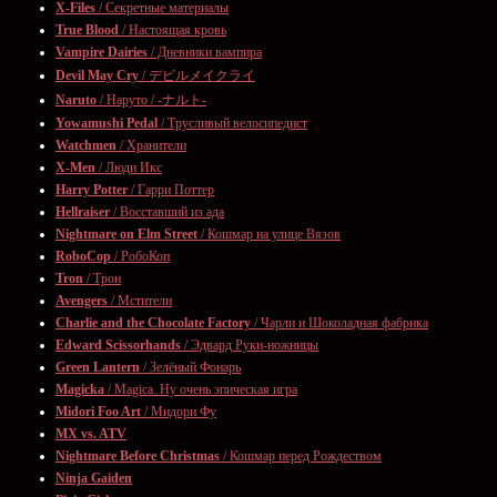
X-Files
/ Секретные материалы
True Blood
/ Настоящая кровь
Vampire Dairies
/ Дневники вампира
Devil May Cry
/ デビルメイクライ
Naruto
/ Наруто / -ナルト-
Yowamushi Pedal
/ Трусливый велосипедист
Watchmen
/ Хранители
X-Men
/ Люди Икс
Harry Potter
/ Гарри Поттер
Hellraiser
/ Восставший из ада
Nightmare on Elm Street
/ Кошмар на улице Вязов
RoboCop
/ РобоКоп
Tron
/ Трон
Avengers
/ Мстители
Charlie and the Chocolate Factory
/ Чарли и Шоколадная фабрика
Edward Scissorhands
/ Эдвард Руки-ножницы
Green Lantern
/ Зелёный Фонарь
Magicka
/ Magica. Ну очень эпическая игра
Midori Foo Art
/ Мидори Фу
MX vs. ATV
Nightmare Before Christmas
/ Кошмар перед Рождеством
Ninja Gaiden