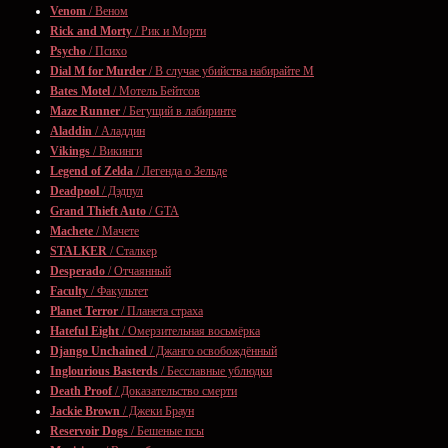
Venom
/ Веном
Rick and Morty
/ Рик и Морти
Psycho
/ Психо
Dial M for Murder
/ В случае убийства набирайте М
Bates Motel
/ Мотель Бейтсов
Maze Runner
/ Бегущий в лабиринте
Aladdin
/ Аладдин
Vikings
/ Викинги
Legend of Zelda
/ Легенда о Зельде
Deadpool
/ Дэдпул
Grand Thieft Auto
/ GTA
Machete
/ Мачете
STALKER
/ Сталкер
Desperado
/ Отчаянный
Faculty
/ Факультет
Planet Terror
/ Планета страха
Hateful Eight
/ Омерзительная восьмёрка
Django Unchained
/ Джанго освобождённый
Inglourious Basterds
/ Бесславные ублюдки
Death Proof
/ Доказательство смерти
Jackie Brown
/ Джеки Браун
Reservoir Dogs
/ Бешеные псы