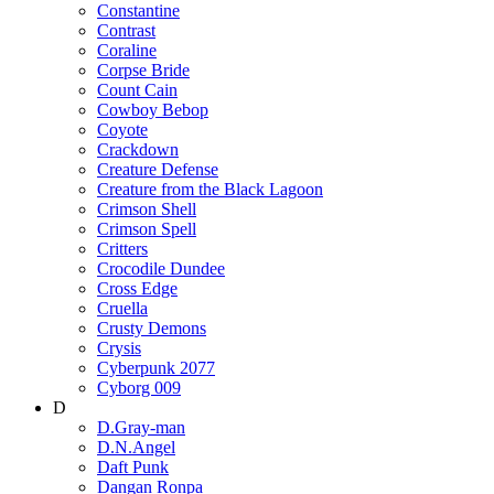
Constantine
Contrast
Coraline
Corpse Bride
Count Cain
Cowboy Bebop
Coyote
Crackdown
Creature Defense
Creature from the Black Lagoon
Crimson Shell
Crimson Spell
Critters
Crocodile Dundee
Cross Edge
Cruella
Crusty Demons
Crysis
Cyberpunk 2077
Cyborg 009
D
D.Gray-man
D.N.Angel
Daft Punk
Dangan Ronpa