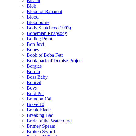
Bleach
Blob
Blood of Bahamut
Blood+
Bloodborne
Body Snatchers (1993)
Bohemian Rhapsody
Boiling Point
Bon Jovi
Bones
Book of Boba Fett
Bookmark of Demise Project
Borgias
Boruto
Boss Baby
Bourvil
Boys
Brad Pitt
Brandon Call
Brave 10
Break Blade
Breaking Bad
Bride of the Water God
Britney Spears
Broken Sword