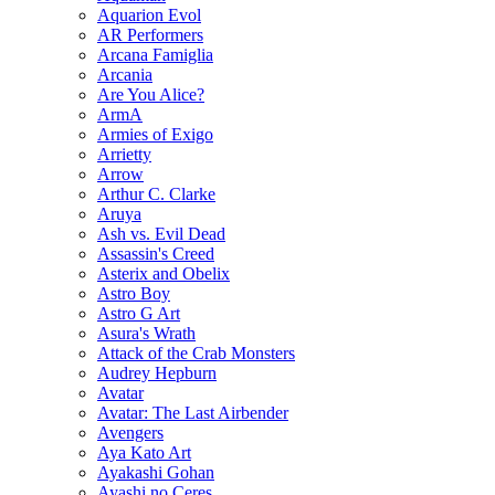
Aquarion Evol
AR Performers
Arcana Famiglia
Arcania
Are You Alice?
ArmA
Armies of Exigo
Arrietty
Arrow
Arthur C. Clarke
Aruya
Ash vs. Evil Dead
Assassin's Creed
Asterix and Obelix
Astro Boy
Astro G Art
Asura's Wrath
Attack of the Crab Monsters
Audrey Hepburn
Avatar
Avatar: The Last Airbender
Avengers
Aya Kato Art
Ayakashi Gohan
Ayashi no Ceres