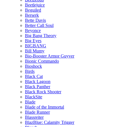
Beetlejuice
Beguiled
Berserk
Bette Davis
Better Call Soul
Beyonce
Big Bang Theory
Big Eyes
BIGBANG
Bill Mumy
Bio-Booster Armor Guyver
Bionic Commando
Bioshock
Birds
Black Cat
Black Lagoon
Black Panther
Black Rock Shooter
BlackSite
Blade
Blade of the Immortal
Blade Runner
Blassreiter
BlazBlue: Calamity Trigger