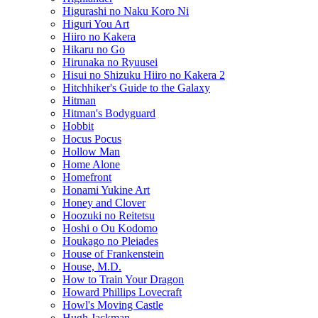
Higurashi no Naku Koro Ni
Higuri You Art
Hiiro no Kakera
Hikaru no Go
Hirunaka no Ryuusei
Hisui no Shizuku Hiiro no Kakera 2
Hitchhiker's Guide to the Galaxy
Hitman
Hitman's Bodyguard
Hobbit
Hocus Pocus
Hollow Man
Home Alone
Homefront
Honami Yukine Art
Honey and Clover
Hoozuki no Reitetsu
Hoshi o Ou Kodomo
Houkago no Pleiades
House of Frankenstein
House, M.D.
How to Train Your Dragon
Howard Phillips Lovecraft
Howl's Moving Castle
Hugh Jackman