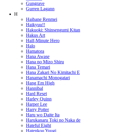
Gungrave
Gurren Lagann
H
Haibane Renmei
Haikyuu!!
Hakuoki: Shinsengumi Kitan
Hakus Art
Half-Minute Hero
Halo
Hamatora
Hana Awase
Hana no Mizo Shiru
Hana Temari
Hana Zakari No Kimitachi E
Hanamachi Monogatari
Hang Em High
Hannibal
Hard Reset
Harley Quinn
Harper Lee
Harry Potter
Haru wo Daite Ita
Harukanaru Toki no Naka de
Hateful Eight
Hatenkou Yuugi