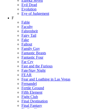
Eureka Seven
Evil Dead
Evolution
Eye of Judgement
F
Fable
Faculty
Fahrenheit
Fairy Tail
Fake
Fallout
Family Guy
Fantastic Beasts
Fantastic Four
Far Cry
Fast and the Furious
Fate/Stay Night
FEAR
Fear and Loathing in Las Vegas
Fernandel
Fertile Ground
Fifth Element
Fight Club
Final Destination
Final Fantasy