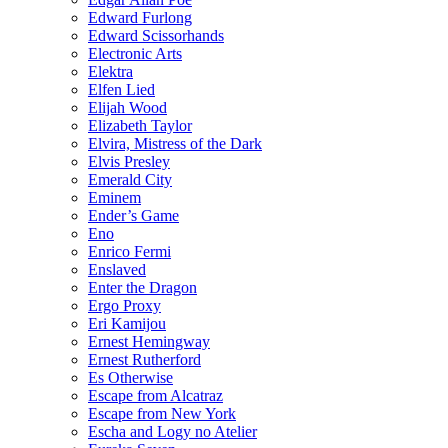
Edward Furlong
Edward Scissorhands
Electronic Arts
Elektra
Elfen Lied
Elijah Wood
Elizabeth Taylor
Elvira, Mistress of the Dark
Elvis Presley
Emerald City
Eminem
Ender’s Game
Eno
Enrico Fermi
Enslaved
Enter the Dragon
Ergo Proxy
Eri Kamijou
Ernest Hemingway
Ernest Rutherford
Es Otherwise
Escape from Alcatraz
Escape from New York
Escha and Logy no Atelier