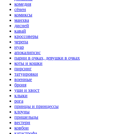
комедия
сёнен
комиксы
манхва
дисней
кавай
кроссоверы
черепа
нуар
апокалипсис
парни в очках, девушки в очках
коты и кошки
пирсинг
татуировки
военные
броня
уши и хвост
клыки
рога
принцы и принцессы
клоуны
пришельцы
вестерн
ковбои
катастрофа