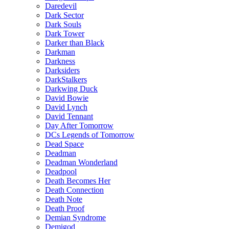
Daredevil
Dark Sector
Dark Souls
Dark Tower
Darker than Black
Darkman
Darkness
Darksiders
DarkStalkers
Darkwing Duck
David Bowie
David Lynch
David Tennant
Day After Tomorrow
DCs Legends of Tomorrow
Dead Space
Deadman
Deadman Wonderland
Deadpool
Death Becomes Her
Death Connection
Death Note
Death Proof
Demian Syndrome
Demigod