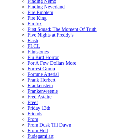
Finding Nemo
Finding Neverland
Fire Emblem
Fire King
Firefox
First Squad: The Moment Of Truth
Five Nights at Freddy's
Flash
FLCL
Flintstones
Flu Bird Horror
For A Few Dollars More
Forrest Gump
Fortune Arterial
Frank Herbert
Frankenstein
Frankenweenie
Fred Astaire
Free!
Friday 13th
Friends
From
From Dusk Till Dawn
From Hell
Fudegami art