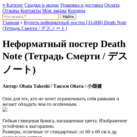
≡ Каталог
Скидки и акции
Упаковка и доставка
Оплата
Отзывы
Контакты
Мои заказы
Корзина
Главная
»
Купить неформатный постер [33-008] Death Note
(Тетрадь Смерти / デスノート)
Неформатный постер
Death
Note
(Тетрадь Смерти / デス
ノート)
Автор:
Obata Takeshi
/ Такэси Обата / 小畑健
Они для тех, кто не хочет ограничивать себя рамками и
желает обладать чем-то особенным.
Гибкая глянцевая бумага, насыщенные цвета. Изображение
устойчиво к выгоранию.
Размеры, отличные от стандартных: от 60 х 60 см и
до