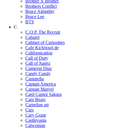
Brother X Brother
Brothers Conflict
Bruce Almighty
Bruce Lee
BTS
C
C.O.P. The Recruit
Cabaret
Cabinet of Curiosities
Cafe Kichijouji de
Californication
Call of Duty
Call of Juarez
Cameron Diaz
Candy Candy
Cantarella
Captain America
Captain Marvel
Card Captor Sakura
Care Bears
Carnelian art
Cars
Cary Grant
Castlevania
Catwoman