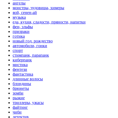
ангелы
монстры, чудовища, химеры
яой, сенен-ай
музыка
еда, кухня, сладости, пряности, напитки
феи, эльфы
призраки
готика
новый год, рождество
автомобили, гонки
спорт
стимпанк, парапанк
киберпанк
мистика
фентези
фантастика
длинные волосы
блондины
брюнеты
зомби
рыжие
триллеры, ужасы
файтинг
чиби
детектив