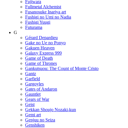
Fujiwara
Fullmetal Alchemist
Fusanosuke Inariya art
Fushigi no Umi no Nadia
Fushigi Yuugi
Futurama
G
Gérard Depardieu
Gake no Ue no Ponyo
Gakuen Heaven
Galaxy Express 999
Game of Death
Game of Thrones
Gankutsuou: The Count of Monte Cristo
Gantz
Garfield
Gargoyles
Gates of Andaron
Gauntlet
Gears of War
Geist
Gekkan Shoujo Nozaki-kun
Gemi art
Genjuu no Seiza
Genshiken