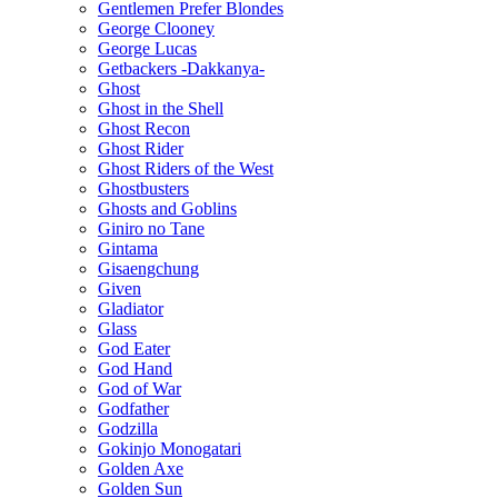
Gentlemen Prefer Blondes
George Clooney
George Lucas
Getbackers -Dakkanya-
Ghost
Ghost in the Shell
Ghost Recon
Ghost Rider
Ghost Riders of the West
Ghostbusters
Ghosts and Goblins
Giniro no Tane
Gintama
Gisaengchung
Given
Gladiator
Glass
God Eater
God Hand
God of War
Godfather
Godzilla
Gokinjo Monogatari
Golden Axe
Golden Sun