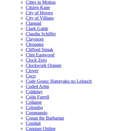
Cities in Motion
Citizen Kane
City of Heroes
City of Villians
Clannad
Clark Gable
Claudia Schiffer
Claymore
Cleopatra
Clifford Simak
Clint Eastwood
Clock Zero
Clockwork Orange
Clover
Coco
Code Geass: Hangyaku no Lelouch
Coded Arms
Coldplay
Colin Farrell
Collapse
Columbo
Commando
Conan the Barbarian
Conduit
Conquer Online