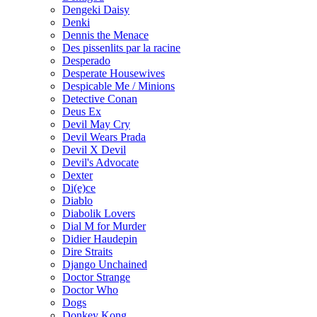
Dengeki Daisy
Denki
Dennis the Menace
Des pissenlits par la racine
Desperado
Desperate Housewives
Despicable Me / Minions
Detective Conan
Deus Ex
Devil May Cry
Devil Wears Prada
Devil X Devil
Devil's Advocate
Dexter
Di(e)ce
Diablo
Diabolik Lovers
Dial M for Murder
Didier Haudepin
Dire Straits
Django Unchained
Doctor Strange
Doctor Who
Dogs
Donkey Kong