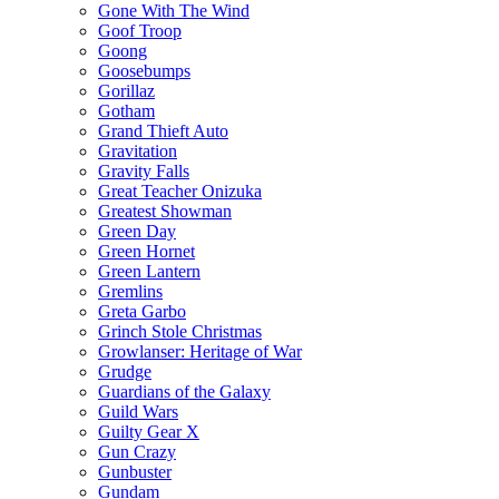
Gone With The Wind
Goof Troop
Goong
Goosebumps
Gorillaz
Gotham
Grand Thieft Auto
Gravitation
Gravity Falls
Great Teacher Onizuka
Greatest Showman
Green Day
Green Hornet
Green Lantern
Gremlins
Greta Garbo
Grinch Stole Christmas
Growlanser: Heritage of War
Grudge
Guardians of the Galaxy
Guild Wars
Guilty Gear X
Gun Crazy
Gunbuster
Gundam