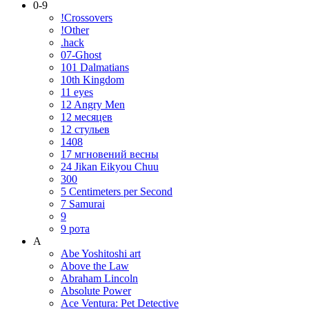
0-9
!Crossovers
!Other
.hack
07-Ghost
101 Dalmatians
10th Kingdom
11 eyes
12 Angry Men
12 месяцев
12 стульев
1408
17 мгновений весны
24 Jikan Eikyou Chuu
300
5 Centimeters per Second
7 Samurai
9
9 рота
A
Abe Yoshitoshi art
Above the Law
Abraham Lincoln
Absolute Power
Ace Ventura: Pet Detective