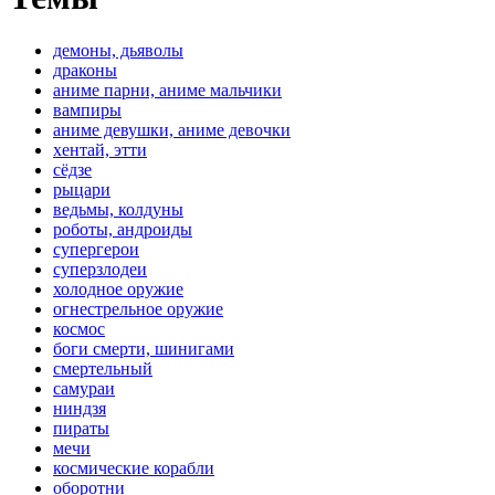
демоны, дьяволы
драконы
аниме парни, аниме мальчики
вампиры
аниме девушки, аниме девочки
хентай, этти
сёдзе
рыцари
ведьмы, колдуны
роботы, андроиды
супергерои
суперзлодеи
холодное оружие
огнестрельное оружие
космос
боги смерти, шинигами
смертельный
самураи
ниндзя
пираты
мечи
космические корабли
оборотни