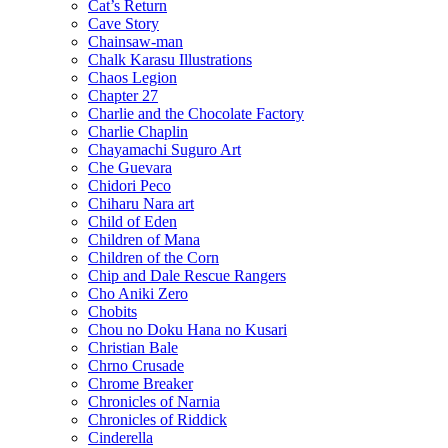
Cat’s Return
Cave Story
Chainsaw-man
Chalk Karasu Illustrations
Chaos Legion
Chapter 27
Charlie and the Chocolate Factory
Charlie Chaplin
Chayamachi Suguro Art
Che Guevara
Chidori Peco
Chiharu Nara art
Child of Eden
Children of Mana
Children of the Corn
Chip and Dale Rescue Rangers
Cho Aniki Zero
Chobits
Chou no Doku Hana no Kusari
Christian Bale
Chrno Crusade
Chrome Breaker
Chronicles of Narnia
Chronicles of Riddick
Cinderella