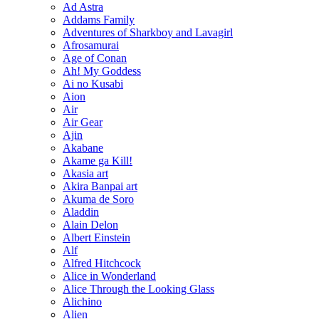
Ad Astra
Addams Family
Adventures of Sharkboy and Lavagirl
Afrosamurai
Age of Conan
Ah! My Goddess
Ai no Kusabi
Aion
Air
Air Gear
Ajin
Akabane
Akame ga Kill!
Akasia art
Akira Banpai art
Akuma de Soro
Aladdin
Alain Delon
Albert Einstein
Alf
Alfred Hitchcock
Alice in Wonderland
Alice Through the Looking Glass
Alichino
Alien