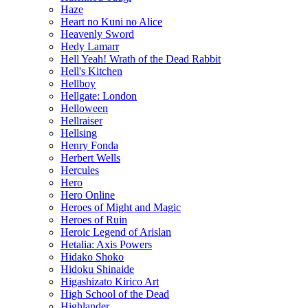
Haze
Heart no Kuni no Alice
Heavenly Sword
Hedy Lamarr
Hell Yeah! Wrath of the Dead Rabbit
Hell's Kitchen
Hellboy
Hellgate: London
Helloween
Hellraiser
Hellsing
Henry Fonda
Herbert Wells
Hercules
Hero
Hero Online
Heroes of Might and Magic
Heroes of Ruin
Heroic Legend of Arislan
Hetalia: Axis Powers
Hidako Shoko
Hidoku Shinaide
Higashizato Kirico Art
High School of the Dead
Highlander