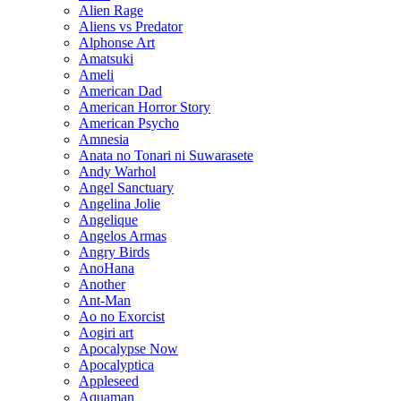
Alien Rage
Aliens vs Predator
Alphonse Art
Amatsuki
Ameli
American Dad
American Horror Story
American Psycho
Amnesia
Anata no Tonari ni Suwarasete
Andy Warhol
Angel Sanctuary
Angelina Jolie
Angelique
Angelos Armas
Angry Birds
AnoHana
Another
Ant-Man
Ao no Exorcist
Aogiri art
Apocalypse Now
Apocalyptica
Appleseed
Aquaman