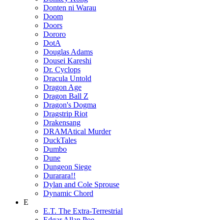
Donten ni Warau
Doom
Doors
Dororo
DotA
Douglas Adams
Dousei Kareshi
Dr. Cyclops
Dracula Untold
Dragon Age
Dragon Ball Z
Dragon's Dogma
Dragstrip Riot
Drakensang
DRAMAtical Murder
DuckTales
Dumbo
Dune
Dungeon Siege
Durarara!!
Dylan and Cole Sprouse
Dynamic Chord
E
E.T. The Extra-Terrestrial
Edgar Allan Poe