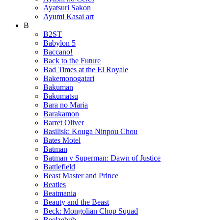
Ayatsuri Sakon
Ayumi Kasai art
B
B2ST
Babylon 5
Baccano!
Back to the Future
Bad Times at the El Royale
Bakemonogatari
Bakuman
Bakumatsu
Bara no Maria
Barakamon
Barret Oliver
Basilisk: Kouga Ninpou Chou
Bates Motel
Batman
Batman v Superman: Dawn of Justice
Battlefield
Beast Master and Prince
Beatles
Beatmania
Beauty and the Beast
Beck: Mongolian Chop Squad
Beelzebub