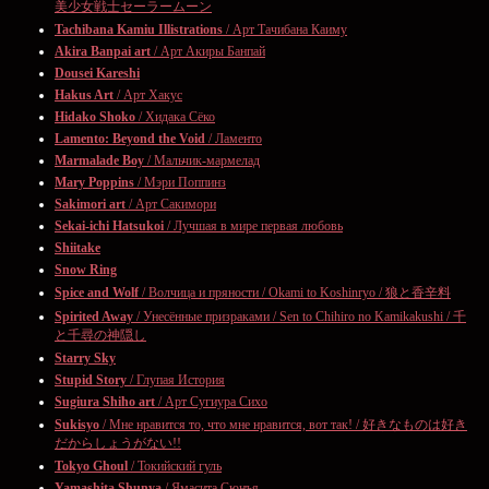
美少女戦士セーラームーン
Tachibana Kamiu Illistrations
/ Арт Тачибана Каиму
Akira Banpai art
/ Арт Акиры Банпай
Dousei Kareshi
Hakus Art
/ Арт Хакус
Hidako Shoko
/ Хидака Сёко
Lamento: Beyond the Void
/ Ламенто
Marmalade Boy
/ Мальчик-мармелад
Mary Poppins
/ Мэри Поппинз
Sakimori art
/ Арт Сакимори
Sekai-ichi Hatsukoi
/ Лучшая в мире первая любовь
Shiitake
Snow Ring
Spice and Wolf
/ Волчица и пряности / Okami to Koshinryo / 狼と香辛料
Spirited Away
/ Унесённые призраками / Sen to Chihiro no Kamikakushi / 千
と千尋の神隠し
Starry Sky
Stupid Story
/ Глупая История
Sugiura Shiho art
/ Арт Сугиура Сихо
Sukisyo
/ Мне нравится то, что мне нравится, вот так! / 好きなものは好き
だからしょうがない!!
Tokyo Ghoul
/ Токийский гуль
Yamashita Shunya
/ Ямасита Сюнъя