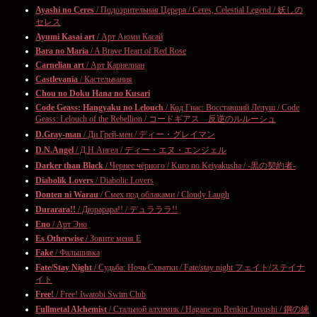
Ayashi no Ceres
/ Подозрительная Церера / Ceres, Celestial Legend / 妖しの
セレス
Ayumi Kasai art
/ Арт Аюми Касай
Bara no Maria
/ A Brave Heart of Red Rose
Carnelian art
/ Арт Карнелиан
Castlevania
/ Кастельвания
Chou no Doku Hana no Kusari
Code Geass: Hangyaku no Lelouch
/ Код Гиас: Восставший Лелуш / Code
Geass: Lelouch of the Rebellion / コードギアス 反逆のルルーシュ
D.Gray-man
/ Ди Грей-мен / ディー・グレイマン
D.N.Angel
/ Д.Н.Ангел / ディー・エヌ・エンジェル
Darker than Black
/ Чернее чёрного / Kuro no Keiyakusha / -黒の契約者-
Diabolik Lovers
/ Diabolic Lovers
Donten ni Warau
/ Смех под облаками / Cloudy Laugh
Durarara!!
/ Дюрарара!! / デュラララ!!
Eno
/ Арт Эно
Es Otherwise
/ Зовите меня Е
Fake
/ Фальшивка
Fate/Stay Night
/ Судьба: Ночь Схватки / Fate/stay night フェイト/ステイナ
イト
Free!
/ Free! Iwatobi Swim Club
Fullmetal Alchemist
/ Стальной алхимик / Hagane no Renkin Jutsushi / 鋼の練