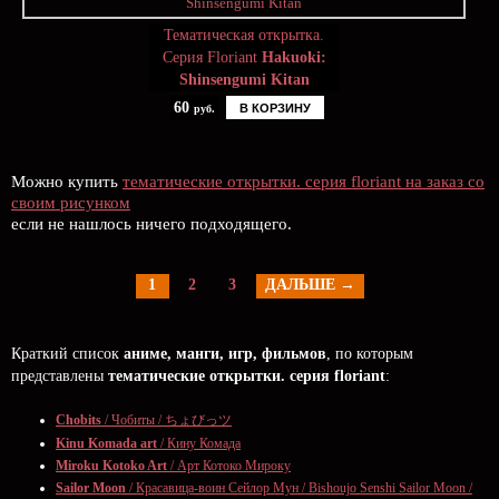
Тематическая открытка.
Серия Floriant
Hakuoki:
Shinsengumi Kitan
60
В КОРЗИНУ
руб.
Можно купить
тематические открытки. серия floriant на заказ со
своим рисунком
если не нашлось ничего подходящего.
1
2
3
ДАЛЬШЕ →
Краткий список
аниме, манги, игр, фильмов
, по которым
представлены
тематические открытки. серия floriant
:
Chobits
/ Чобиты / ちょびっツ
Kinu Komada art
/ Кину Комада
Miroku Kotoko Art
/ Арт Котоко Мироку
Sailor Moon
/ Красавица-воин Сейлор Мун / Bishoujo Senshi Sailor Moon /