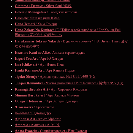
Gintama
/ Гинтама / Silver Soul / 銀魂
Gokinjo Monogatari
/ Соседские истории
Hakuoki: Shinsengumi Kitan
Hana Temari
/ Хана Тэмари
Hana Zakari No Kimitachi E
/ Тайно в тебя влюблена / For You in Full
Blossom / 花ざかりの君たちへ
Harukanaru Toki no Naka de
/ В далекие времена / In A Distant Time / 遙か
なる時空の中で
Heart no Kuni no Alice
/ Алиса в стране сердец
Higuri You Art
/ Арт Ю Хигури
Ima Ichiko art
/ Арт Ичико Има
Itsuki Kaname Art
/ Арт Канамэ Ицуке
Jigoku Shoujo
/ Адская девочка / Hell Girl / 地獄少女
Junjou Romantica
/ Чистая романтика / Pure Romance / 純情ロマンチカ
Kisaragi Hirotaka Art
/ Арт Хиротаки Кисораги
Minami Haruka art
/ Арт Харуки Минами
Odagiri Hotaru art
/ Арт Хотару Одагири
!Crossovers
/ Кроссоверы
07-Ghost
/ Седьмой Дух
Alphonse Art
/ Art от Alphonse
Amnesia
/ Амнезия / A. M. N.
Ao no Exorcist
/ Синий экзорцист / Blue Exorcist