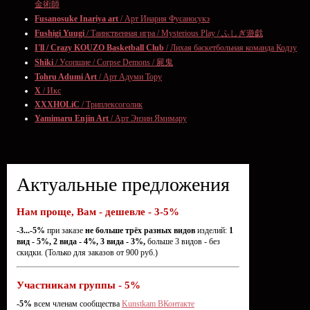
金術師
Fusanosuke Inariya art
/ Арт Инария Фусаносукэ
Fushigi Yuugi
/ Таинственная игра / Mysterious Play / ふしぎ遊戯
I'll / Crazy KOUZO Basketball Club
/ Лихая баскетбольная команда Кодзу
Shiki
/ Усопшие / Corpse Demons / 屍鬼
Tohru Adumi Art
/ Арт Адуми Тору
X
/ Икс
XXXHOLiC
/ Триплексоголик
Yamimaru Enjin Art
/ Арт Энзин Ямимару
Актуальные предложения
Нам проще, Вам - дешевле - 3-5%
-3...-5%
при заказе
не больше трёх разных видов
изделий:
1
вид - 5%, 2 вида - 4%, 3 вида - 3%,
больше 3 видов - без
скидки. (Только для заказов от 900 руб.)
Участникам группы - 5%
-5%
всем членам сообщества
Kunstkam ВКонтакте