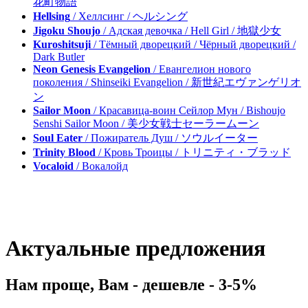
花町物語
Hellsing
/ Хеллсинг / ヘルシング
Jigoku Shoujo
/ Адская девочка / Hell Girl / 地獄少女
Kuroshitsuji
/ Тёмный дворецкий / Чёрный дворецкий /
Dark Butler
Neon Genesis Evangelion
/ Евангелион нового
поколения / Shinseiki Evangelion / 新世紀エヴァンゲリオ
ン
Sailor Moon
/ Красавица-воин Сейлор Мун / Bishoujo
Senshi Sailor Moon / 美少女戦士セーラームーン
Soul Eater
/ Пожиратель Душ / ソウルイーター
Trinity Blood
/ Кровь Троицы / トリニティ・ブラッド
Vocaloid
/ Вокалойд
Актуальные предложения
Нам проще, Вам - дешевле - 3-5%