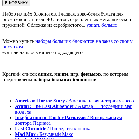
В КОРЗИНУ
Набор из трёх блокнотов. Гладкая, ярко-белая бумага для
рисунков и записей. 40 листов, скреплённых металлической
пружиной. Обложка из серебристого...
узнать больше
Можно купить
наборы больших блокнотов на заказ со своим
рисунком
если не нашлось ничего подходящего.
Краткий список
аниме, манги, игр, фильмов
, по которым
представлены
наборы больших блокнотов
:
American Horror Story
/ Американская история ужасов
Avatar: The Last Airbender
/ Аватар — последний маг
воздуха
Imaginarium of Doctor Parnassus
/ Воображариум
доктора Парнаса
Last Chronicle
/ Последняя хроника
Mad Max
/ Безумный Макс