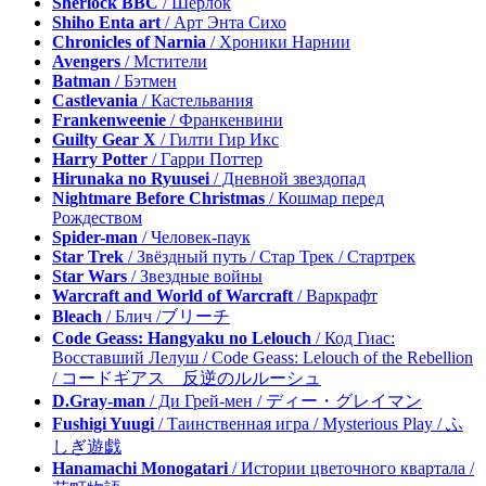
Sherlock BBC
/ Шерлок
Shiho Enta art
/ Арт Энта Сихо
Chronicles of Narnia
/ Хроники Нарнии
Avengers
/ Мстители
Batman
/ Бэтмен
Castlevania
/ Кастельвания
Frankenweenie
/ Франкенвини
Guilty Gear X
/ Гилти Гир Икс
Harry Potter
/ Гарри Поттер
Hirunaka no Ryuusei
/ Дневной звездопад
Nightmare Before Christmas
/ Кошмар перед
Рождеством
Spider-man
/ Человек-паук
Star Trek
/ Звёздный путь / Стар Трек / Стартрек
Star Wars
/ Звездные войны
Warcraft and World of Warcraft
/ Варкрафт
Bleach
/ Блич /ブリーチ
Code Geass: Hangyaku no Lelouch
/ Код Гиас:
Восставший Лелуш / Code Geass: Lelouch of the Rebellion
/ コードギアス 反逆のルルーシュ
D.Gray-man
/ Ди Грей-мен / ディー・グレイマン
Fushigi Yuugi
/ Таинственная игра / Mysterious Play / ふ
しぎ遊戯
Hanamachi Monogatari
/ Истории цветочного квартала /