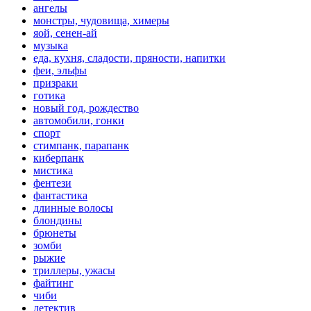
ангелы
монстры, чудовища, химеры
яой, сенен-ай
музыка
еда, кухня, сладости, пряности, напитки
феи, эльфы
призраки
готика
новый год, рождество
автомобили, гонки
спорт
стимпанк, парапанк
киберпанк
мистика
фентези
фантастика
длинные волосы
блондины
брюнеты
зомби
рыжие
триллеры, ужасы
файтинг
чиби
детектив