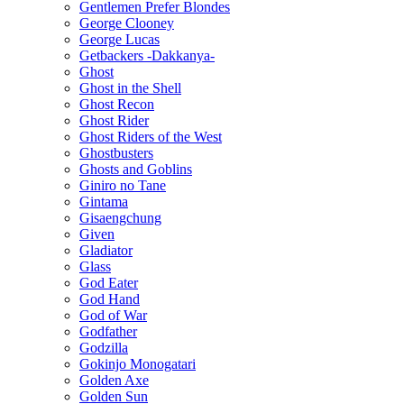
Gentlemen Prefer Blondes
George Clooney
George Lucas
Getbackers -Dakkanya-
Ghost
Ghost in the Shell
Ghost Recon
Ghost Rider
Ghost Riders of the West
Ghostbusters
Ghosts and Goblins
Giniro no Tane
Gintama
Gisaengchung
Given
Gladiator
Glass
God Eater
God Hand
God of War
Godfather
Godzilla
Gokinjo Monogatari
Golden Axe
Golden Sun