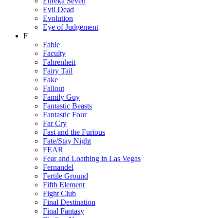
Eureka Seven
Evil Dead
Evolution
Eye of Judgement
F
Fable
Faculty
Fahrenheit
Fairy Tail
Fake
Fallout
Family Guy
Fantastic Beasts
Fantastic Four
Far Cry
Fast and the Furious
Fate/Stay Night
FEAR
Fear and Loathing in Las Vegas
Fernandel
Fertile Ground
Fifth Element
Fight Club
Final Destination
Final Fantasy