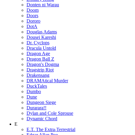
Donten ni Warau
Doom
Doors
Dororo
DotA
Douglas Adams
Dousei Kareshi
Dr. Cyclops
Dracula Untold
Dragon Age
Dragon Ball Z
Dragon's Dogma
Dragstrip Riot
Drakensang
DRAMAtical Murder
DuckTales
Dumbo
Dune
Dungeon Siege
Durarara!!
Dylan and Cole Sprouse
Dynamic Chord
E
E.T. The Extra-Terrestrial
Edgar Allan Poe