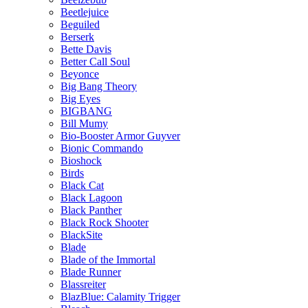
Beetlejuice
Beguiled
Berserk
Bette Davis
Better Call Soul
Beyonce
Big Bang Theory
Big Eyes
BIGBANG
Bill Mumy
Bio-Booster Armor Guyver
Bionic Commando
Bioshock
Birds
Black Cat
Black Lagoon
Black Panther
Black Rock Shooter
BlackSite
Blade
Blade of the Immortal
Blade Runner
Blassreiter
BlazBlue: Calamity Trigger