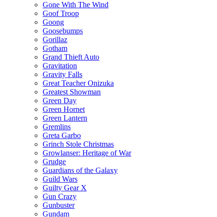
Gone With The Wind
Goof Troop
Goong
Goosebumps
Gorillaz
Gotham
Grand Thieft Auto
Gravitation
Gravity Falls
Great Teacher Onizuka
Greatest Showman
Green Day
Green Hornet
Green Lantern
Gremlins
Greta Garbo
Grinch Stole Christmas
Growlanser: Heritage of War
Grudge
Guardians of the Galaxy
Guild Wars
Guilty Gear X
Gun Crazy
Gunbuster
Gundam