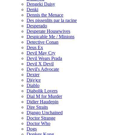
Dengeki Daisy
Denki
Dennis the Menace
Des pissenlits par la racine
Desperado
Desperate Housewives
Despicable Me / Minions
Detective Conan
Deus Ex
Devil May Cry
Devil Wears Prada
Devil X Devil
Devil's Advocate
Dexter
Di(e)ce
Diablo
Diabolik Lovers
Dial M for Murder
Didier Haudepin
Dire Straits
Django Unchained
Doctor Strange
Doctor Who
Dogs
Donkey Kong