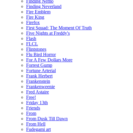
Finding Nemo
Finding Neverland
Fire Emblem
Fire King
Firefox
First Squad: The Moment Of Truth
Five Nights at Freddy's
Flash
FLCL
Flintstones
Flu Bird Horror
For A Few Dollars More
Forrest Gump
Fortune Arterial
Frank Herbert
Frankenstein
Frankenweenie
Fred Astaire
Free!
Friday 13th
Friends
From
From Dusk Till Dawn
From Hell
Fudegami art