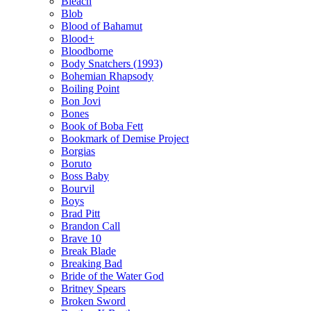
Bleach
Blob
Blood of Bahamut
Blood+
Bloodborne
Body Snatchers (1993)
Bohemian Rhapsody
Boiling Point
Bon Jovi
Bones
Book of Boba Fett
Bookmark of Demise Project
Borgias
Boruto
Boss Baby
Bourvil
Boys
Brad Pitt
Brandon Call
Brave 10
Break Blade
Breaking Bad
Bride of the Water God
Britney Spears
Broken Sword