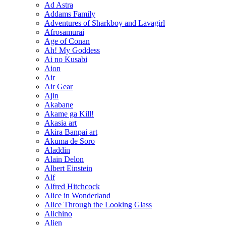
Ad Astra
Addams Family
Adventures of Sharkboy and Lavagirl
Afrosamurai
Age of Conan
Ah! My Goddess
Ai no Kusabi
Aion
Air
Air Gear
Ajin
Akabane
Akame ga Kill!
Akasia art
Akira Banpai art
Akuma de Soro
Aladdin
Alain Delon
Albert Einstein
Alf
Alfred Hitchcock
Alice in Wonderland
Alice Through the Looking Glass
Alichino
Alien