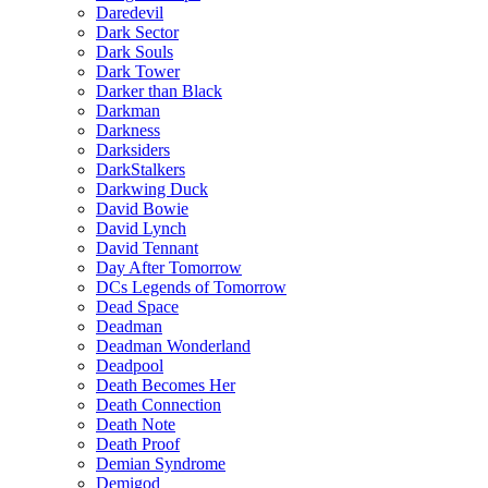
Daredevil
Dark Sector
Dark Souls
Dark Tower
Darker than Black
Darkman
Darkness
Darksiders
DarkStalkers
Darkwing Duck
David Bowie
David Lynch
David Tennant
Day After Tomorrow
DCs Legends of Tomorrow
Dead Space
Deadman
Deadman Wonderland
Deadpool
Death Becomes Her
Death Connection
Death Note
Death Proof
Demian Syndrome
Demigod