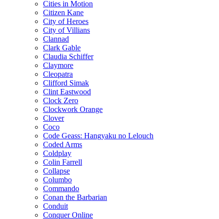
Cities in Motion
Citizen Kane
City of Heroes
City of Villians
Clannad
Clark Gable
Claudia Schiffer
Claymore
Cleopatra
Clifford Simak
Clint Eastwood
Clock Zero
Clockwork Orange
Clover
Coco
Code Geass: Hangyaku no Lelouch
Coded Arms
Coldplay
Colin Farrell
Collapse
Columbo
Commando
Conan the Barbarian
Conduit
Conquer Online