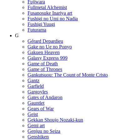
Fujiwara
Fullmetal Alchemist
Fusanosuke Inariya art
Fushigi no Umi no Nadia
Fushigi Yuugi
Futurama
G
Gérard Depardieu
Gake no Ue no Ponyo
Gakuen Heaven
Galaxy Express 999
Game of Death
Game of Thrones
Gankutsuou: The Count of Monte Cristo
Gantz
Garfield
Gargoyles
Gates of Andaron
Gauntlet
Gears of War
Geist
Gekkan Shoujo Nozaki-kun
Gemi art
Genjuu no Seiza
Genshiken