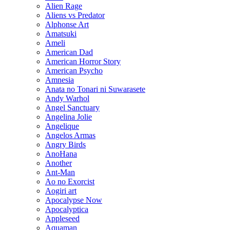
Alien Rage
Aliens vs Predator
Alphonse Art
Amatsuki
Ameli
American Dad
American Horror Story
American Psycho
Amnesia
Anata no Tonari ni Suwarasete
Andy Warhol
Angel Sanctuary
Angelina Jolie
Angelique
Angelos Armas
Angry Birds
AnoHana
Another
Ant-Man
Ao no Exorcist
Aogiri art
Apocalypse Now
Apocalyptica
Appleseed
Aquaman