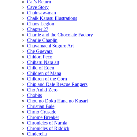
Cat’s Return
Cave Story
Chainsaw-man
Chalk Karasu Illustrations
Chaos Legion
Chapter 27
Charlie and the Chocolate Factory
Charlie Chaplin
Chayamachi Suguro Art
Che Guevara
Chidori Peco
Chiharu Nara art
Child of Eden
Children of Mana
Children of the Corn
Chip and Dale Rescue Rangers
Cho Aniki Zero
Chobits
Chou no Doku Hana no Kusari
Christian Bale
Chrno Crusade
Chrome Breaker
Chronicles of Narnia
Chronicles of Riddick
Cinderella