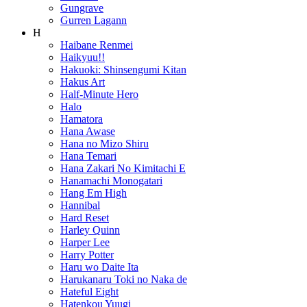
Gungrave
Gurren Lagann
H
Haibane Renmei
Haikyuu!!
Hakuoki: Shinsengumi Kitan
Hakus Art
Half-Minute Hero
Halo
Hamatora
Hana Awase
Hana no Mizo Shiru
Hana Temari
Hana Zakari No Kimitachi E
Hanamachi Monogatari
Hang Em High
Hannibal
Hard Reset
Harley Quinn
Harper Lee
Harry Potter
Haru wo Daite Ita
Harukanaru Toki no Naka de
Hateful Eight
Hatenkou Yuugi