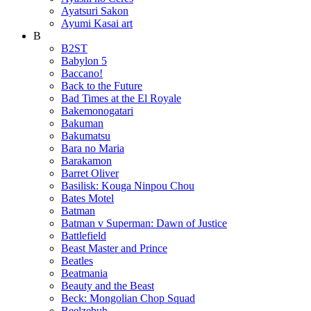
Ayatsuri Sakon
Ayumi Kasai art
B
B2ST
Babylon 5
Baccano!
Back to the Future
Bad Times at the El Royale
Bakemonogatari
Bakuman
Bakumatsu
Bara no Maria
Barakamon
Barret Oliver
Basilisk: Kouga Ninpou Chou
Bates Motel
Batman
Batman v Superman: Dawn of Justice
Battlefield
Beast Master and Prince
Beatles
Beatmania
Beauty and the Beast
Beck: Mongolian Chop Squad
Beelzebub