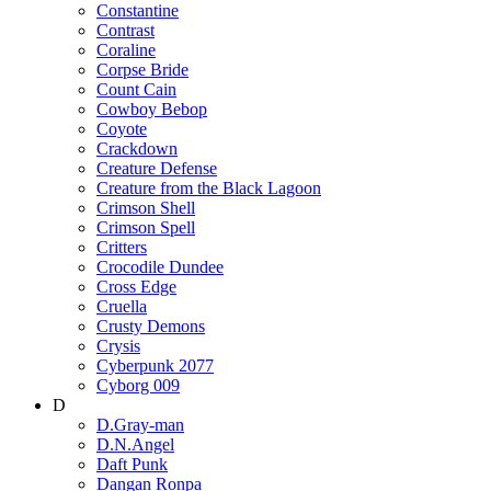
Constantine
Contrast
Coraline
Corpse Bride
Count Cain
Cowboy Bebop
Coyote
Crackdown
Creature Defense
Creature from the Black Lagoon
Crimson Shell
Crimson Spell
Critters
Crocodile Dundee
Cross Edge
Cruella
Crusty Demons
Crysis
Cyberpunk 2077
Cyborg 009
D
D.Gray-man
D.N.Angel
Daft Punk
Dangan Ronpa