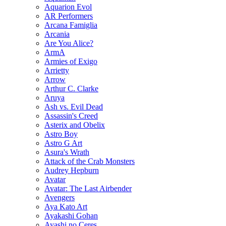
Aquarion Evol
AR Performers
Arcana Famiglia
Arcania
Are You Alice?
ArmA
Armies of Exigo
Arrietty
Arrow
Arthur C. Clarke
Aruya
Ash vs. Evil Dead
Assassin's Creed
Asterix and Obelix
Astro Boy
Astro G Art
Asura's Wrath
Attack of the Crab Monsters
Audrey Hepburn
Avatar
Avatar: The Last Airbender
Avengers
Aya Kato Art
Ayakashi Gohan
Ayashi no Ceres