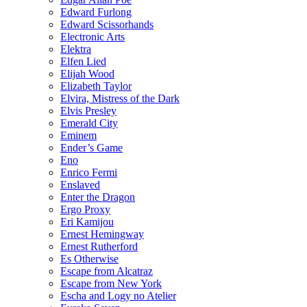
Edward Furlong
Edward Scissorhands
Electronic Arts
Elektra
Elfen Lied
Elijah Wood
Elizabeth Taylor
Elvira, Mistress of the Dark
Elvis Presley
Emerald City
Eminem
Ender’s Game
Eno
Enrico Fermi
Enslaved
Enter the Dragon
Ergo Proxy
Eri Kamijou
Ernest Hemingway
Ernest Rutherford
Es Otherwise
Escape from Alcatraz
Escape from New York
Escha and Logy no Atelier