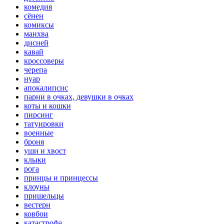
комедия
сёнен
комиксы
манхва
дисней
кавай
кроссоверы
черепа
нуар
апокалипсис
парни в очках, девушки в очках
коты и кошки
пирсинг
татуировки
военные
броня
уши и хвост
клыки
рога
принцы и принцессы
клоуны
пришельцы
вестерн
ковбои
катастрофа