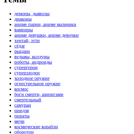
демоны, дьяволы
драконы
аниме парни, аниме мальчики
вампиры
аниме девушки, аниме девочки
хентай, этти
сёдзе
рыцари
ведьмы, колдуны
роботы, андроиды
супергерои
суперзлодеи
холодное оружие
огнестрельное оружие
космос
боги смерти, шинигами
смертельный
самураи
ниндзя
пираты
мечи
космические корабли
оборотни