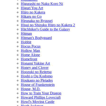
Higurashi no Naku Koro Ni
Higuri You Art
Hiiro no Kakera
Hikaru no Go
Hirunaka no Ryuusei
Hisui no Shizuku Hiiro no Kakera 2
Hitchhiker's Guide to the Galaxy
Hitman
Hitman's Bodyguard
Hobbit
Hocus Pocus
Hollow Man
Home Alone
Homefront
Honami Yukine Art
Honey and Clover
Hoozuki no Reitetsu
Hoshi o Ou Kodomo
Houkago no Pleiades
House of Frankenstein
House, M.D.
How to Train Your Dragon
Howard Phillips Lovecraft
Howl's Moving Castle
Hugh Jackman