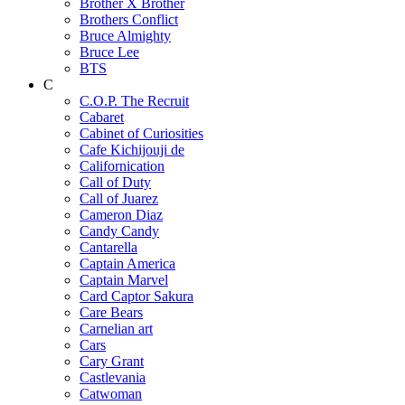
Brother X Brother
Brothers Conflict
Bruce Almighty
Bruce Lee
BTS
C
C.O.P. The Recruit
Cabaret
Cabinet of Curiosities
Cafe Kichijouji de
Californication
Call of Duty
Call of Juarez
Cameron Diaz
Candy Candy
Cantarella
Captain America
Captain Marvel
Card Captor Sakura
Care Bears
Carnelian art
Cars
Cary Grant
Castlevania
Catwoman