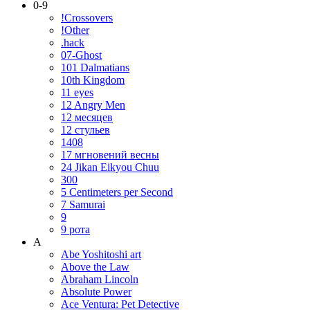
0-9
!Crossovers
!Other
.hack
07-Ghost
101 Dalmatians
10th Kingdom
11 eyes
12 Angry Men
12 месяцев
12 стульев
1408
17 мгновений весны
24 Jikan Eikyou Chuu
300
5 Centimeters per Second
7 Samurai
9
9 рота
A
Abe Yoshitoshi art
Above the Law
Abraham Lincoln
Absolute Power
Ace Ventura: Pet Detective