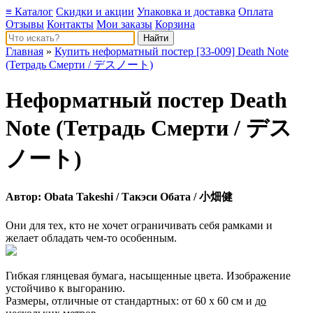
≡ Каталог
Скидки и акции
Упаковка и доставка
Оплата
Отзывы
Контакты
Мои заказы
Корзина
Главная
»
Купить неформатный постер [33-009] Death Note
(Тетрадь Смерти / デスノート)
Неформатный постер
Death
Note
(Тетрадь Смерти / デス
ノート)
Автор:
Obata Takeshi
/ Такэси Обата / 小畑健
Они для тех, кто не хочет ограничивать себя рамками и
желает обладать чем-то особенным.
Гибкая глянцевая бумага, насыщенные цвета. Изображение
устойчиво к выгоранию.
Размеры, отличные от стандартных: от 60 х 60 см и
до