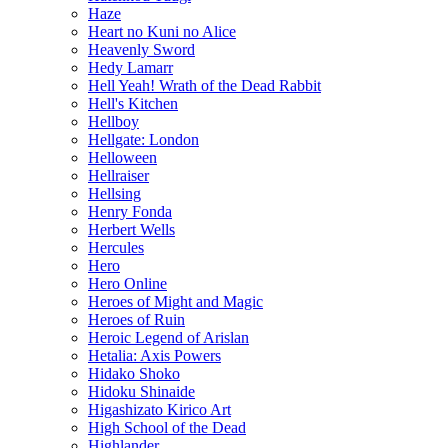
Haze
Heart no Kuni no Alice
Heavenly Sword
Hedy Lamarr
Hell Yeah! Wrath of the Dead Rabbit
Hell's Kitchen
Hellboy
Hellgate: London
Helloween
Hellraiser
Hellsing
Henry Fonda
Herbert Wells
Hercules
Hero
Hero Online
Heroes of Might and Magic
Heroes of Ruin
Heroic Legend of Arislan
Hetalia: Axis Powers
Hidako Shoko
Hidoku Shinaide
Higashizato Kirico Art
High School of the Dead
Highlander