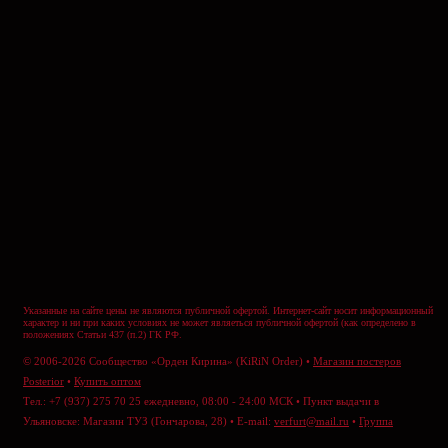
Указанные на сайте цены не являются публичной офертой. Интернет-сайт носит информационный
характер и ни при каких условиях не может являеться публичной офертой (как определено в
положениях Статьи 437 (п.2) ГК РФ.
© 2006-2026 Сообщество «Орден Кирина» (KiRiN Order) •
Магазин постеров
Posterior
•
Купить оптом
Тел.: +7 (937) 275 70 25 ежедневно, 08:00 - 24:00 МСК • Пункт выдачи в
Ульяновске: Магазин ТУЗ (Гончарова, 28) • E-mail:
verfurt@mail.ru
•
Группа
ВКонтакте
•
Отправить сообщение