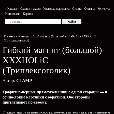
≡ Каталог
Скидки и акции
Упаковка и доставка
Оплата
Отзывы
Контакты
Мои заказы
Корзина
Главная
»
Купить гибкий магнит (большой) [51-024] XXXHOLiC
(Триплексоголик)
Гибкий магнит (большой)
XXXHOLiC
(Триплексоголик)
Автор:
CLAMP
Графитно-чёрные прямоугольники с одной стороны — и
сочно-яркие картинки с обратной. Обе стороны
притягивают по-своему.
Гладкая матовая поверхность, нечувствительная к загрязнениям