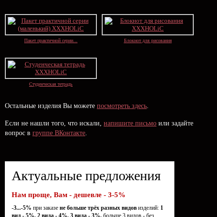
Пакет практичной серии...
Блокнот для рисования
Студенческая тетрадь
Остальные изделия Вы можете
посмотреть здесь
.
Если не нашли того, что искали,
напишите письмо
или задайте
вопрос в
группе ВКонтакте
.
Актуальные предложения
Нам проще, Вам - дешевле - 3-5%
-3...-5%
при заказе
не больше трёх разных видов
изделий:
1
вид - 5%, 2 вида - 4%, 3 вида - 3%,
больше 3 видов - без