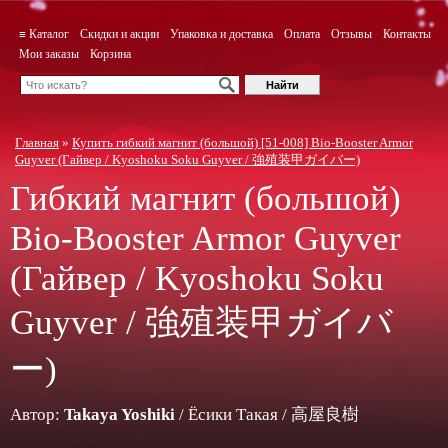
≡ Каталог
Скидки и акции
Упаковка и доставка
Оплата
Отзывы
Контакты
Мои заказы
Корзина
Главная
»
Купить гибкий магнит (большой) [51-008] Bio-Booster Armor
Guyver (Гайвер / Kyoshoku Soku Guyver / 強殖装甲ガイバー)
Гибкий магнит (большой)
Bio-Booster Armor Guyver
(Гайвер / Kyoshoku Soku
Guyver / 強殖装甲ガイバ
ー)
Автор:
Takaya Yoshiki
/ Ёсики Такая / 高屋良樹