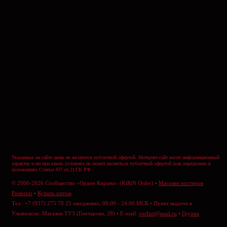
Указанные на сайте цены не являются публичной офертой. Интернет-сайт носит информационный
характер и ни при каких условиях не может являеться публичной офертой (как определено в
положениях Статьи 437 (п.2) ГК РФ.
© 2006-2026 Сообщество «Орден Кирина» (KiRiN Order) •
Магазин постеров
Posterior
•
Купить оптом
Тел.: +7 (937) 275 70 25 ежедневно, 08:00 - 24:00 МСК • Пункт выдачи в
Ульяновске: Магазин ТУЗ (Гончарова, 28) • E-mail:
verfurt@mail.ru
•
Группа
ВКонтакте
•
Отправить сообщение