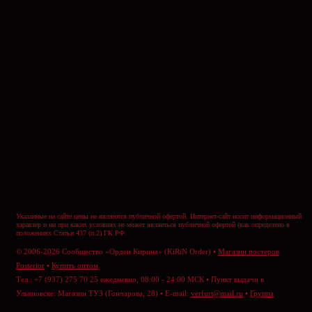
Указанные на сайте цены не являются публичной офертой. Интернет-сайт носит информационный
характер и ни при каких условиях не может являеться публичной офертой (как определено в
положениях Статьи 437 (п.2) ГК РФ.
© 2006-2026 Сообщество «Орден Кирина» (KiRiN Order) •
Магазин постеров
Posterior
•
Купить оптом
Тел.: +7 (937) 275 70 25 ежедневно, 08:00 - 24:00 МСК • Пункт выдачи в
Ульяновске: Магазин ТУЗ (Гончарова, 28) • E-mail:
verfurt@mail.ru
•
Группа
ВКонтакте
•
Отправить сообщение