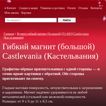
≡ Каталог
Скидки и акции
Упаковка и доставка
Оплата
Отзывы
Контакты
Мои заказы
Корзина
Главная
»
Купить гибкий магнит (большой) [51-003] Castlevania
(Кастельвания)
Гибкий магнит (большой)
Castlevania
(Кастельвания)
Графитно-чёрные прямоугольники с одной стороны — и
сочно-яркие картинки с обратной. Обе стороны
притягивают по-своему.
Гладкая матовая поверхность, нечувствительная к загрязнениям
и царапинам. Магнит надёжно удерживается на любой
металлической (стальной или железной) поверхности.
Размеры: от 9 х 9 до 11 х 8,5 см.