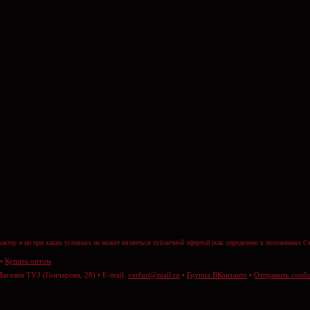
актер и ни при каких условиях не может являеться публичной офертой (как определено в положениях Ст
•
Купить оптом
Магазин ТУЗ (Гончарова, 28) • E-mail:
verfurt@mail.ru
•
Группа ВКонтакте
•
Отправить сооб