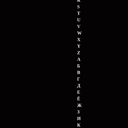
R
S
T
U
V
W
X
Y
Z
А
Б
В
Г
Д
Е
Ё
Ж
З
И
К