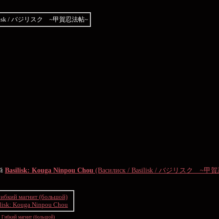
ой
Basilisk: Kouga Ninpou Chou
(Василиск / Basilisk / バジリスク ~
Гибкий магнит (большой)