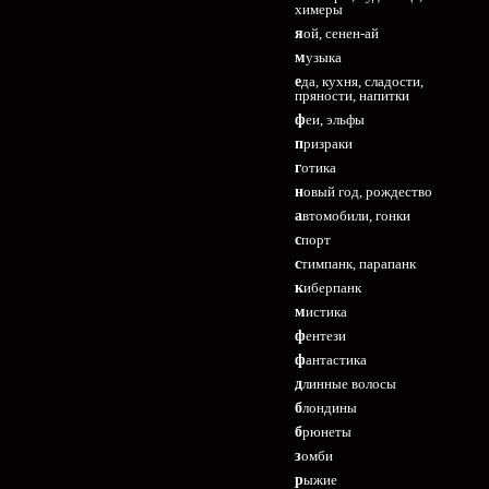
химеры
яой, сенен-ай
музыка
еда, кухня, сладости,
пряности, напитки
феи, эльфы
призраки
готика
новый год, рождество
автомобили, гонки
спорт
стимпанк, парапанк
киберпанк
мистика
фентези
фантастика
длинные волосы
блондины
брюнеты
зомби
рыжие