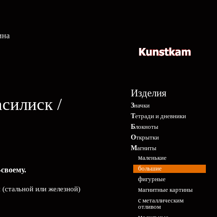
ина
Изделия
асилиск /
Значки
Тетради и дневники
Блокноты
Открытки
Магниты
маленькие
большие
своему.
фигурные
 (стальной или железной)
магнитные картины
с металлическим
отливом