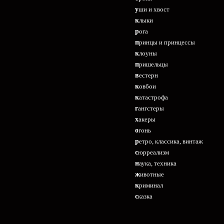
уши и хвост
клыки
рога
принцы и принцессы
клоуны
пришельцы
вестерн
ковбои
катастрофа
гангстеры
хакеры
огонь
ретро, классика, винтаж
сюрреализм
наука, техника
животные
криминал
сказка