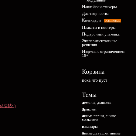
модульные
Наклейки и стикеры
Для творчества
Календари
ЕСТЬ НОВЫЕ
Плакаты и постеры
Подарочная упаковка
Экспериментальные
решения
Изделия с ограничением
18+
Корзина
пока что пуст
Темы
демоны, дьяволы
甲賀忍法帖~)
:
драконы
аниме парни, аниме
мальчики
вампиры
аниме девушки, аниме