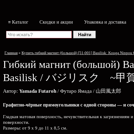
≡ Каталог
Скидки и акции
Упаковка и доставка
Главная
»
Купить гибкий магнит (большой) [51-001] Basilisk: Kouga N
Гибкий магнит (большой)
Ba
Basilisk / バジリスク ~
Автор:
Yamada Futaroh
/ Футаро Ямада / 山田風太郎
Графитно-чёрные прямоугольники с одной стороны — и соч
Гладкая матовая поверхность, нечувствительная к загрязнениям 
поверхности.
Размеры: от 9 х 9 до 11 х 8,5 см.