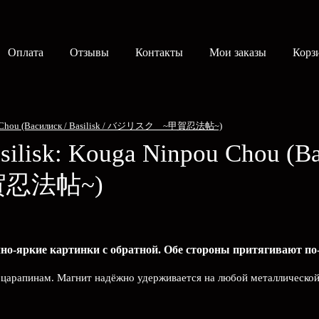
Оплата
Отзывы
Контакты
Мои заказы
Корз
inpou Chou (Василиск / Basilisk / バジリスク ~甲賀忍法帖~)
silisk: Kouga Ninpou Chou
(В
甲賀忍法帖~)
но-яркие картинки с обратной. Обе стороны притягивают по-
и царапинам. Магнит надёжно удерживается на любой металлической