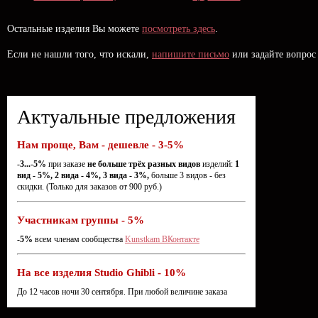
Остальные изделия Вы можете
посмотреть здесь
.
Если не нашли того, что искали,
напишите письмо
или задайте вопрос
Актуальные предложения
Нам проще, Вам - дешевле - 3-5%
-3...-5%
при заказе
не больше трёх разных видов
изделий:
1
вид - 5%, 2 вида - 4%, 3 вида - 3%,
больше 3 видов - без
скидки. (Только для заказов от 900 руб.)
Участникам группы - 5%
-5%
всем членам сообщества
Kunstkam ВКонтакте
На все изделия Studio Ghibli - 10%
До 12 часов ночи 30 сентября. При любой величине заказа