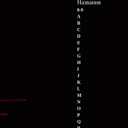
Названия
0-9
A
B
C
D
E
F
G
H
I
J
K
L
M
атьи 437 (п.2) ГК РФ.
N
O
щение
P
Q