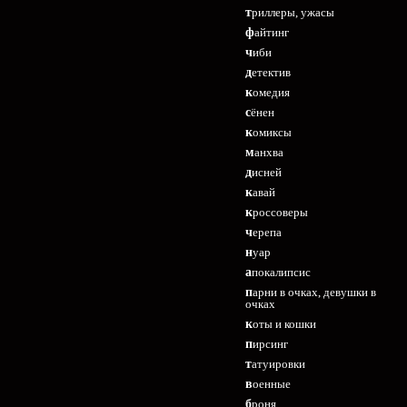
триллеры, ужасы
файтинг
чиби
детектив
комедия
сёнен
комиксы
манхва
дисней
кавай
кроссоверы
черепа
нуар
апокалипсис
парни в очках, девушки в
очках
коты и кошки
пирсинг
татуировки
военные
броня