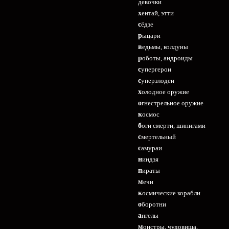
девочки
хентай, этти
сёдзе
рыцари
ведьмы, колдуны
роботы, андроиды
супергерои
суперзлодеи
холодное оружие
огнестрельное оружие
космос
боги смерти, шинигами
смертельный
самураи
ниндзя
пираты
мечи
космические корабли
оборотни
ангелы
монстры, чудовища,